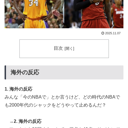
海外「お前らの国に他愛のない対立ってある？」日本
▶
「エスカレーターの立つ位置」
韓国人「日本でヤバい作品ばかりアニメ化してて心配に
▶
なる…」
2025.11.07
韓国人「意外に日本との関係が深い地球の裏側の国がこ
▶
目次
ちらです‥」→「国境を越えた驚くべき歴史のつなが
り‥」
増水した川に取り残されたアライグマ、パドルボードで
▶
海外の反応
救助されて人の脚の下に潜り込む【海外の反応】
海外「先進国で日本だけパスポート所有率が低すぎる、
▶
1. 海外の反応
何故なのか」
みんな「今のNBAで」とか言うけど、どの時代のNBAで
韓国人「U17日本代表、決勝で中国を破りアジア杯優勝
▶
も2000年代のシャックをどうやって止めるんだ？
（通算5回目・最多優勝国）」→「韓国は8強で落ちたの
に・・・もう越えられない壁になってしまったね」「韓
国は監督の問題が大きい」「日本はもうどんなに精神勝
→
2. 海外の反応
利したところで超えられない壁である」