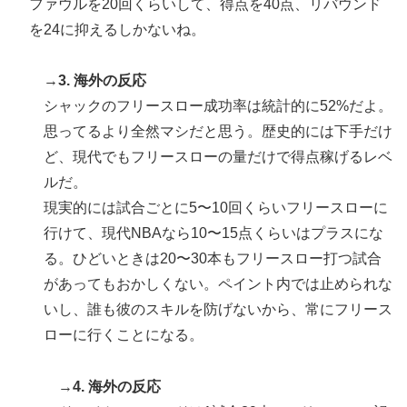
ファウルを20回くらいして、得点を40点、リバウンド
ワイ「飯食う前にうんちしたろ！（ﾌﾞﾘｯw）」
を24に抑えるしかないね。
▶
【海外の反応】冨安健洋がクリスタル・パレス加入へ
▶
→
3. 海外の反応
「アーセナルサポの好きなクラブで良かった」
シャックのフリースロー成功率は統計的に52%だよ。
海外「まるでトランプ」FIFAがW杯開催都市と結んだ約
▶
思ってるより全然マシだと思う。歴史的には下手だけ
束を守らないことに海外大騒ぎ！（海外の反応）
ど、現代でもフリースローの量だけで得点稼げるレベ
英国人「ようこそ」冨安健洋、クリスタルパレス加入が
▶
ルだ。
決定的に！メディカル検査をパス！現地サポが歓迎！ア
現実的には試合ごとに5〜10回くらいフリースローに
ーセナルファンも祝福！【海外の反応】
行けて、現代NBAなら10〜15点くらいはプラスにな
【MLB】村上宗隆とルイス・アラエスの指標が完全に真
▶
る。ひどいときは20〜30本もフリースロー打つ試合
逆 → 「予想通りの結果」「この2人は合体してくれ」
があってもおかしくない。ペイント内では止められな
海外「さすが日本！」日本の医療従事者の倫理観の高さ
▶
いし、誰も彼のスキルを防げないから、常にフリース
に海外が超感動
ローに行くことになる。
外国人「2002年W杯は?」韓国サッカーに衝撃的不祥
▶
事！W杯予選でレフリーへの不適切接待発覚！海外騒
→
4. 海外の反応
然！【海外の反応】