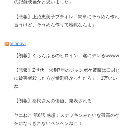
の記録映画かと思いました」
【悲報】上沼恵美子ブチギレ「簡単にそうめん作れ
言うけど、そうめん作りて地獄なんよ」
5chnavi
【朗報】ぐらんぶるのヒロイン、遂にデレるwwww
【悲報】Z世代「求刑7年のジャンポケ斎藤は口封じ
に被害者殺した方が量刑軽かっただろ」←1万いい
ね
【朗報】移民さんの価値、発表される
ヤニねこ 第6話 感想：スナフキンみたいな孤高の存
在になりきれないペンペンねこ！