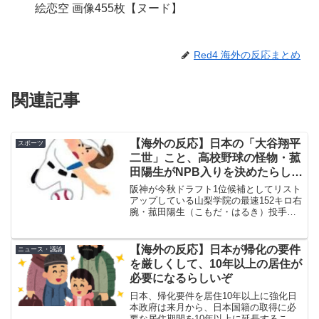
絵恋空 画像455枚【ヌード】
Red4 海外の反応まとめ
関連記事
【海外の反応】日本の「大谷翔平
スポーツ
二世」こと、高校野球の怪物・菰
田陽生がNPB入りを決めたらしい
→ 「MLBも10球団以上が注目し
阪神が今秋ドラフト1位候補としてリスト
てたんだけどな」「二刀流を目指
アップしている山梨学院の最速152キロ右
腕・菰田陽生（こもだ・はるき）投手（2
すなら日本のほうがいいだろう
年）が16日、本紙の取材に応じ、進路を
な」
NPB一本に絞ったことを明らかにし
た。 すでにメッツなどメジャー10球団
【海外の反応】日本が帰化の要件
ニュース・議論
以上が視察し、...
を厳しくして、10年以上の居住が
必要になるらしいぞ
日本、帰化要件を居住10年以上に強化日
本政府は来月から、日本国籍の取得に必
要な居住期間を10年以上に延長すること