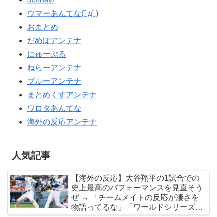
ウマーあんてな(ﾟдﾟ)
おまとめ
だめぽアンテナ
にゅーぷる
ねらーアンテナ
ブルーアンテナ
まとめくすアンテナ
ワロタあんてな
海外の反応アンテナ
人気記事
【海外の反応】大谷翔平の1試合での
史上最高のパフォーマンスを見直そう
ぜ → 「チームメイトの反応が凄さを
物語ってるな」「ワールドシリーズで
延長18回までいった試合も凄かった」