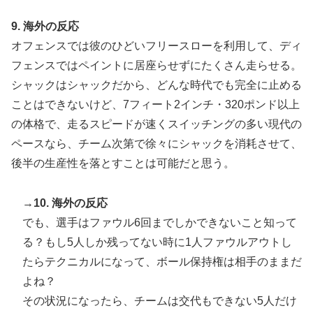
海外「先進国で日本だけパスポート所有率が低すぎる、
▶
9. 海外の反応
何故なのか」
オフェンスでは彼のひどいフリースローを利用して、ディ
フェンスではペイントに居座らせずにたくさん走らせる。
シャックはシャックだから、どんな時代でも完全に止める
ことはできないけど、7フィート2インチ・320ポンド以上
の体格で、走るスピードが速くスイッチングの多い現代の
ペースなら、チーム次第で徐々にシャックを消耗させて、
後半の生産性を落とすことは可能だと思う。
→
10. 海外の反応
でも、選手はファウル6回までしかできないこと知って
る？もし5人しか残ってない時に1人ファウルアウトし
たらテクニカルになって、ボール保持権は相手のままだ
よね？
その状況になったら、チームは交代もできない5人だけ