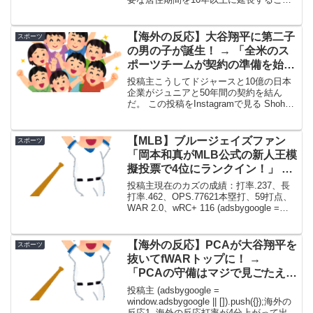
を決定した。帰化要件を厳格化する方針
だ。平口洋法相は3月27日、記者団に対
し、日本国籍の付与には原則として少な
【海外の反応】大谷翔平に第二子
スポーツ
くとも10年間の国...
の男の子が誕生！ → 「全米のス
ポーツチームが契約の準備を始め
たぞ」「大谷は目標シートを実現
投稿主こうしてドジャースと10億の日本
しすぎだ」
企業がジュニアと50年間の契約を結ん
だ。 この投稿をInstagramで見る Shohei
Ohtani | 大谷翔平(@shoheiohtani)がシェ
アした投稿 (adsbygoogle = win...
【MLB】ブルージェイズファン
スポーツ
「岡本和真がMLB公式の新人王模
擬投票で4位にランクイン！」 →
「序盤は村上が凄かったが最終的
投稿主現在のカズの成績：打率.237、長
には岡本のほうがいい成績を残せ
打率.462、OPS.77621本塁打、59打点、
WAR 2.0、wRC+ 116 (adsbygoogle =
るといいな」
window.adsbygoogle || []).push({});海外の
反応1. ...
【海外の反応】PCAが大谷翔平を
スポーツ
抜いてfWARトップに！ →
「PCAの守備はマジで見ごたえあ
る」「シーズン開幕直後の成績か
投稿主 (adsbygoogle =
らは考えられなかったわ」
window.adsbygoogle || []).push({});海外の
反応1. 海外の反応打率が4分上がって出塁