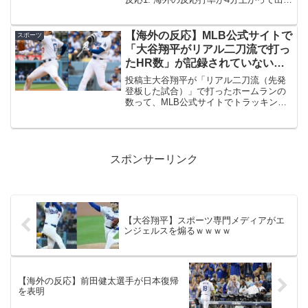
率が1割近く跳ね上がるような展開、ほん
と最高だな。→2. 海外の反応なんで全員
もっと...
【海外の反応】MLB公式サイトで
スポーツ
「大谷翔平がリアル二刀流で打っ
たHR数」が記録されていないん
だが → 「レアケース過ぎてエン
投稿主大谷翔平が「リアル二刀流（先発
ジニアが機能実装を渋ってるんだ
登板した試合）」で打ったホームランの
数って、MLB公式サイトでトラッキング
ろうな」「大谷ルールで投手であ
されてなくない？大谷の打撃WARの投稿
りDHでもあるようになったから
と、コーリー・シーガーが遊撃手として
DHにまとめられてるっぽいな」
本塁打トップ10に入ってるっていう投稿
を同時に見てたら、...
スポンサーリンク
【大谷翔平】スポーツ専門メディアがエ
ンジェルスを煽るｗｗｗｗ
【海外の反応】前田健太選手が日本復帰
を表明