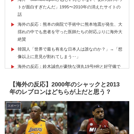
トが面白すぎたんだ」1995〜2010年の消えたサイトの
話
海外の反応：熊本の病院で手術中に熊本地震が発生、大
▶
揺れの中でも患者を守った医師たちの対応ぶりに海外大
絶賛
韓国人「世界で最も有名な日本人は誰なのか？」→「想
▶
像以上に意見が割れてしまう‥」
海外の反応：鈴木誠也が豪快な弾丸19号HRと好守備で
▶
大谷ドジャース撃破に貢献「トレードされなくて良かっ
た」とカブスファン絶賛
【海外の反応】2000年のシャックと2013
年のレブロンはどちらが上だと思う？
【高校野球】ついに田中マー君が高野連の「七回制」導
▶
入に異議申す！ドーム球場でやれ
スポーツ
海外「コーヒー1杯が6ドルって何なんだ、レシートを二
▶
度見した」値上げで買うのをやめたもの…
海外「中国が世界資産税を導入。財政不足を海外資産へ
▶
の課税で補おうとする」