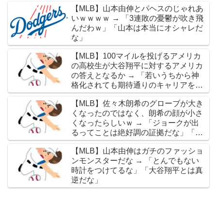
【MLB】山本由伸とパヘスのじゃれあ
いｗｗｗｗ → 「3連敗の憂鬱が吹き飛
んだわｗ」「山本は本当にオシャレだ
な」
【MLB】100マイルを投げるアメリカ
の高校生が大谷翔平に対するアメリカ
の答えとなるか → 「若いうちから神
格化されても期待通りのキャリアを築
けるのはほんの一握りだからな」「大
【MLB】佐々木朗希のグローブが大き
谷の名前を出したのはクリック数稼ぎ
くなったのではなく、朗希の顔が小さ
でしかないわ」
くなったらしいｗ → 「ジョークが出
るってことは絶好調の証拠だな」「癖
なのか精神的なものなのか分からない
【MLB】山本由伸はガチのファッショ
がいい方向に進んだのはいいことだ」
ンモンスターだな → 「とんでもない
時計をつけてるな」「大谷翔平とは真
逆だな」