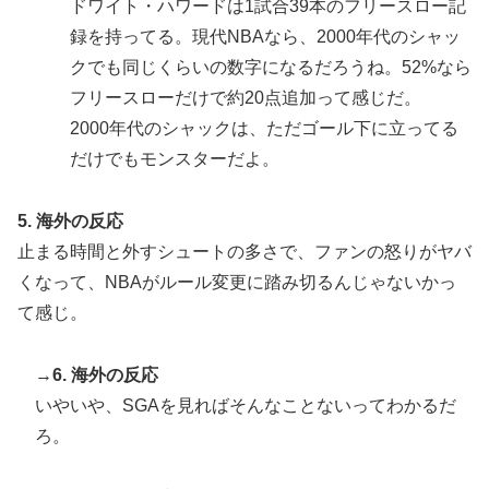
ドワイト・ハワードは1試合39本のフリースロー記
韓国人「熊本地震発生時の病院手術中に突然の大揺れが
▶
録を持ってる。現代NBAなら、2000年代のシャッ
凄まじい状況だ」
クでも同じくらいの数字になるだろうね。52%なら
移民ベトナム女達の宅飲み、レベチｗｗｗｗｗｗｗｗｗ
▶
フリースローだけで約20点追加って感じだ。
ｗｗｗｗｗｗｗｗｗｗｗｗｗｗｗ
2000年代のシャックは、ただゴール下に立ってる
米：トランプ大統領、「敵性外国人」による「米国籍目
▶
だけでもモンスターだよ。
的の出産ツーリズム禁止令」に署名…寄生侵略防止へ
[海外の反応]
5. 海外の反応
【伝説の100得点、いまだ都市伝説扱い】海外「バムの
▶
止まる時間と外すシュートの多さで、ファンの怒りがヤバ
83点でようやく信じた」
くなって、NBAがルール変更に踏み切るんじゃないかっ
日本人「敷地内に勝手に停めた車がバチバチにブロック
▶
て感じ。
されててウケた」→結末がめっちゃおもろいｗｗｗ【タ
イ人の反応】
→
6. 海外の反応
【海外の反応】韓国が日本による竹島の領有権主張に対
▶
いやいや、SGAを見ればそんなことないってわかるだ
して強く抗議したらしい → 「もはや毎年の恒例行事だ
ろ。
な」「他のことから国民の目をそらせるからお互いの政
府にとって都合がいいんだよ」