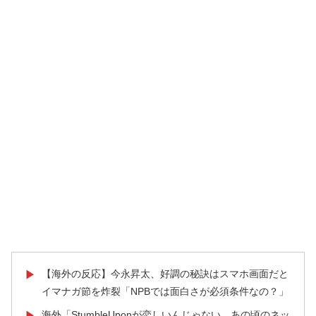
【海外の反応】今永昇太、好調の秘訣はスマホ画面だと
▶
イマナガ節を炸裂「NPBでは面白さが必須条件なの？」
海外「StumbleUponが恋しいんじゃない、あの頃のネッ
▶