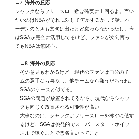
→
7. 海外の反応
韓国政府、謝罪をすれば賠償を放棄する案を日本側に提
▶
シャックならフリースロー数は確実に上回るよ。言い
示するも拒否される＝韓国の反応
たいのはNBAがそれに対して何かするかって話。ハ
海外「ディズニーがゴミのようだ！」日本がアニメ化し
▶
ーデンのときも文句は出たけど変わらなかったし、今
た米人気SF作品に絶賛の声が殺到中
はSGAが完全に活用してるけど、ファンが文句言っ
フランス人「欲張りすぎだ」中村敬斗、ランス残留の可
▶
てもNBAは無関心。
能性を会長が示唆！移籍金が交渉の壁に..現地サポの本
音がこれ！【海外の反応】
→
8. 海外の反応
韓国人「猛暑で〇〇も疲れ果てた…〇〇の個体数が急
▶
その意見もわかるけど、現代のファンは自分のチー
減」
ムの選手なら喜ぶし、他チームなら嫌うだろうね。
海外「日本人がアメリカに対してとても良いことを言っ
▶
SGAのケースと似てる。
てくれているぞ！アメリカの良さを再発見できる！」
SGAの問題が放置されてるなら、現代ならシャッ
韓国人「どうやら五輪サッカー日韓戦でも審判の接待が
▶
クも同じく放置される可能性が高い。
あった模様…」→「メダル剥奪なのでは…？（ﾌﾞﾙﾌﾞﾙ」
大事なのは、シャックはフリースローを稼ぐに値す
＝韓国の反応
るけど、SGAは挑発的でスーパースター・ホイッ
外国人「米・ジャガイモ・パン・麺の4大主食、一生食
▶
スルで稼ぐことで悪名高いってこと。
えないなら何を捨てる？」