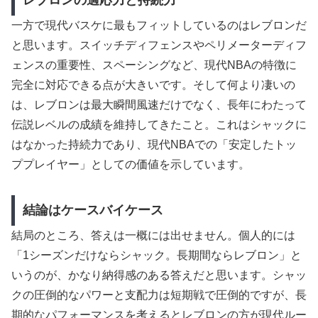
レブロンの適応力と持続力
一方で現代バスケに最もフィットしているのはレブロンだ
と思います。スイッチディフェンスやペリメーターディフ
ェンスの重要性、スペーシングなど、現代NBAの特徴に
完全に対応できる点が大きいです。そして何より凄いの
は、レブロンは最大瞬間風速だけでなく、長年にわたって
伝説レベルの成績を維持してきたこと。これはシャックに
はなかった持続力であり、現代NBAでの「安定したトッ
ププレイヤー」としての価値を示しています。
結論はケースバイケース
結局のところ、答えは一概には出せません。個人的には
「1シーズンだけならシャック。長期間ならレブロン」と
いうのが、かなり納得感のある答えだと思います。シャッ
クの圧倒的なパワーと支配力は短期戦で圧倒的ですが、長
期的なパフォーマンスを考えるとレブロンの方が現代ルー