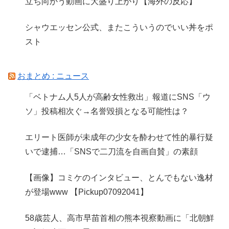
立ち向かう動画に大盛り上がり【海外の反応】
シャウエッセン公式、またこういうのでいい丼をポ
スト
おまとめ : ニュース
「ベトナム人5人が高齢女性救出」報道にSNS「ウ
ソ」投稿相次ぐ→名誉毀損となる可能性は？
エリート医師が未成年の少女を酔わせて性的暴行疑
いで逮捕…「SNSで二刀流を自画自賛」の素顔
【画像】コミケのインタビュー、とんでもない逸材
が登場www 【Pickup07092041】
58歳芸人、高市早苗首相の熊本視察動画に「北朝鮮