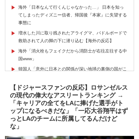
海外「日本なんて行くんじゃなかった…」 日本を知っ
▶
てしまったディズニー信者、帰国後『本家』に失望する
事態に
増水した川に取り残されたアライグマ、パドルボードで
▶
救助されて人の脚の下に潜り込む【海外の反応】
海外「消火栓もフェイクだから消防士が右往左往する中
▶
国www」
韓国人「意外に日本との関係が深い地球の裏側の国がこ
▶
ちらです‥」→「国境を越えた驚くべき歴史のつなが
り‥」
【ドジャースファンの反応】ロサンゼルス
の現代の偉大なアスリートランキング →
海外「StumbleUponが恋しいんじゃない、あの頃のネッ
▶
「キャリアの全てをLAに捧げた選手がト
トが面白すぎたんだ」1995〜2010年の消えたサイトの
ップになるべきだな」「一応大谷翔平はず
話
っとLAのチームに所属してるんだけど
【高校野球】ついに田中マー君が高野連の「七回制」導
▶
な」
入に異議申す！ドーム球場でやれ
日本旅行キャンセルすべきか…1万年ぶり史上最大級の
▶