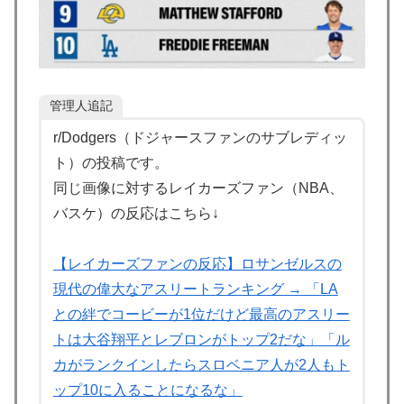
海外「まるでトランプ」FIFAがW杯開催都市と結んだ約
▶
束を守らないことに海外大騒ぎ！（海外の反応）
フランス人「欲張りすぎだ」中村敬斗、ランス残留の可
▶
能性を会長が示唆！移籍金が交渉の壁に..現地サポの本
管理人追記
音がこれ！【海外の反応】
r/Dodgers（ドジャースファンのサブレディッ
韓国人「残酷だった日帝強占期前後の写真を見てみよ
▶
ト）の投稿です。
う」
同じ画像に対するレイカーズファン（NBA、
韓国人「日本でヤバい作品ばかりアニメ化してて心配に
▶
バスケ）の反応はこちら↓
なる…」
【MLB】村上宗隆とルイス・アラエスの指標が完全に真
▶
【レイカーズファンの反応】ロサンゼルスの
逆 → 「予想通りの結果」「この2人は合体してくれ」
現代の偉大なアスリートランキング → 「LA
韓国人「熊本地震発生時の病院手術中に突然の大揺れが
▶
との絆でコービーが1位だけど最高のアスリー
凄まじい状況だ」
トは大谷翔平とレブロンがトップ2だな」「ル
【海外の反応】韓国が日本による竹島の領有権主張に対
▶
カがランクインしたらスロベニア人が2人もト
して強く抗議したらしい → 「もはや毎年の恒例行事だ
ップ10に入ることになるな」
な」「他のことから国民の目をそらせるからお互いの政