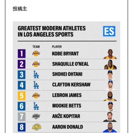
ーセナルファンも祝福！【海外の反応】
投稿主
【海外の反応】冨安健洋がクリスタル・パレス加入へ
▶
「アーセナルサポの好きなクラブで良かった」
外国人「米・ジャガイモ・パン・麺の4大主食、一生食
▶
えないなら何を捨てる？」
海外「先進国で日本だけパスポート所有率が低すぎる、
▶
何故なのか」
【海外の反応】今永昇太、好調の秘訣はスマホ画面だと
▶
イマナガ節を炸裂「NPBでは面白さが必須条件なの？」
海外「日本人がアメリカに対してとても良いことを言っ
▶
てくれているぞ！アメリカの良さを再発見できる！」
韓国人「猛暑で〇〇も疲れ果てた…〇〇の個体数が急
▶
減」
海外「お前らの国に他愛のない対立ってある？」日本
▶
「エスカレーターの立つ位置」