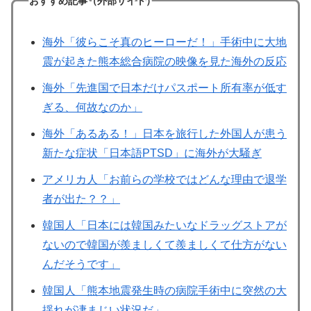
おすすめ記事（外部サイト）
海外「彼らこそ真のヒーローだ！」手術中に大地
震が起きた熊本総合病院の映像を見た海外の反応
海外「先進国で日本だけパスポート所有率が低す
ぎる、何故なのか」
海外「あるある！」日本を旅行した外国人が患う
新たな症状「日本語PTSD」に海外が大騒ぎ
アメリカ人「お前らの学校ではどんな理由で退学
者が出た？？」
韓国人「日本には韓国みたいなドラッグストアが
ないので韓国が羨ましくて羨ましくて仕方がない
んだそうです」
韓国人「熊本地震発生時の病院手術中に突然の大
揺れが凄まじい状況だ」