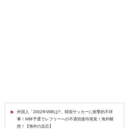
外国人「2002年W杯は?」韓国サッカーに衝撃的不祥
▶
事！W杯予選でレフリーへの不適切接待発覚！海外騒
然！【海外の反応】