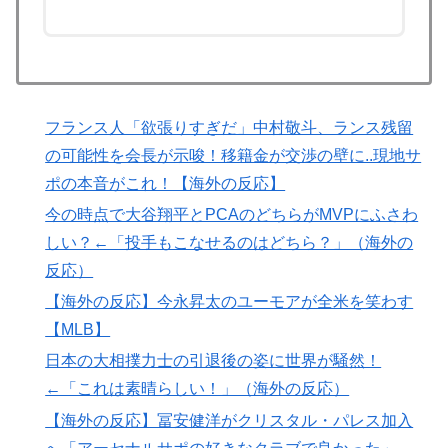
府にとって都合がいいんだよ」
日本人「敷地内に勝手に停めた車がバチバチにブロック
▶
されててウケた」→結末がめっちゃおもろいｗｗｗ【タ
イ人の反応】
フランス人「欲張りすぎだ」中村敬斗、ランス残留
アメリカ人「お前らの学校ではどんな理由で退学者が出
▶
の可能性を会長が示唆！移籍金が交渉の壁に..現地サ
た？？」
ポの本音がこれ！【海外の反応】
ワイ「飯食う前にうんちしたろ！（ﾌﾞﾘｯw）」
▶
今の時点で大谷翔平とPCAのどちらがMVPにふさわ
韓国人「日本のアニメ業界で100年続いている暗黙の伝
▶
しい？←「投手もこなせるのはどちら？」（海外の
統がこちら・・・」
反応）
海外の反応：鈴木誠也が豪快な弾丸19号HRと好守備で
▶
【海外の反応】今永昇太のユーモアが全米を笑わす
大谷ドジャース撃破に貢献「トレードされなくて良かっ
【MLB】
た」とカブスファン絶賛
日本の大相撲力士の引退後の姿に世界が騒然！
海外「コーヒー1杯が6ドルって何なんだ、レシートを二
▶
←「これは素晴らしい！」（海外の反応）
度見した」値上げで買うのをやめたもの…
【海外の反応】冨安健洋がクリスタル・パレス加入
移民ベトナム女達の宅飲み、レベチｗｗｗｗｗｗｗｗｗ
▶