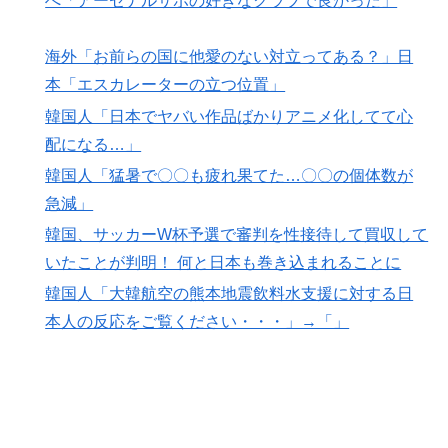
へ「アーセナルサポの好きなクラブで良かった」
ｗｗｗｗｗｗｗｗｗｗｗｗｗｗｗ
海外「お前らの国に他愛のない対立ってある？」日
本「エスカレーターの立つ位置」
韓国人「日本でヤバい作品ばかりアニメ化してて心
配になる…」
韓国人「猛暑で〇〇も疲れ果てた…〇〇の個体数が
急減」
韓国、サッカーW杯予選で審判を性接待して買収して
いたことが判明！ 何と日本も巻き込まれることに
韓国人「大韓航空の熊本地震飲料水支援に対する日
本人の反応をご覧ください・・・」→「」