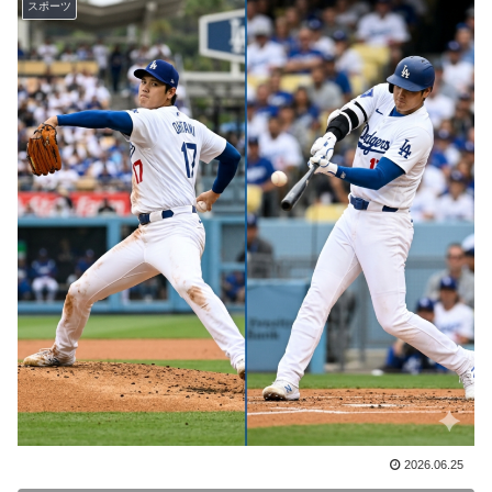
スポーツ
火山の兆し＝韓国の反応
海外の反応：熊本の病院で手術中に熊本地震が発生、大
▶
揺れの中でも患者を守った医師たちの対応ぶりに海外大
絶賛
【伝説の100得点、いまだ都市伝説扱い】海外「バムの
▶
83点でようやく信じた」
韓国人「世界で最も有名な日本人は誰なのか？」→「想
▶
像以上に意見が割れてしまう‥」
米：トランプ大統領、「敵性外国人」による「米国籍目
▶
的の出産ツーリズム禁止令」に署名…寄生侵略防止へ
[海外の反応]
韓国人「どうやら五輪サッカー日韓戦でも審判の接待が
▶
あった模様…」→「メダル剥奪なのでは…？（ﾌﾞﾙﾌﾞﾙ」
＝韓国の反応
英国人「ようこそ」冨安健洋、クリスタルパレス加入が
▶
2026.06.25
決定的に！メディカル検査をパス！現地サポが歓迎！ア