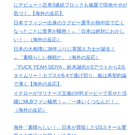
【海外の反応】アルゼンチン協会、FIFA会長に断固たる
▶
にデビュー！圧巻3連続ブロックも披露で現地サポが
支持を表明「隠す気もないんだなｗ」
気づく..【海外の反応】
海外「消火栓もフェイクだから消防士が右往左往する中
▶
日本でフィジー出身のラグビー選手が熱中症で亡く
国www」
なったことに世界が騒然！←「日本は絶対におかし
外国人「俺達が見かけたヤバすぎる髪型を集めてみたｗ
▶
い！」（海外の反応）
ｗｗｗ」
日本の大相撲に36年ぶりに英国人力士が誕生！
3.1節がある月なのに…3月のカレンダーに日本の富士
▶
←「素晴らしい挑戦だ」（海外の反応）
山・大阪城・桜が描かれ物議＝韓国の反応
「FUCK YEAH SEIYA」鈴木誠也が2アウトから2点
韓国人「日本がここまでの観光大国に発展した本当の理
▶
タイムリー！カブスが6-4で逃げ切り、板は再契約論
由がこちら…」→「昔から日本は愛されてた…（ﾌﾞﾙﾌﾞ
で沸く【海外の反応】
ﾙ」＝韓国の反応
イチローがマリナーズ主催のHRダービーで見せた活
海外「2002年も審判を買収したのか！」韓国サッカー
▶
躍にMLBファン騒然！←「一体いくつなんだ！」
協会による国際試合の審判買収が発覚し大騒ぎ！【海外
（海外の反応）
の反応】
【夏の風物詩】「うるさい」で消える?“盆踊り”存続の
▶
海外「素晴らしい！」日本が買収したUSスチール驚
危機 会場数は20年で半減 騒音対策で“サイレント盆