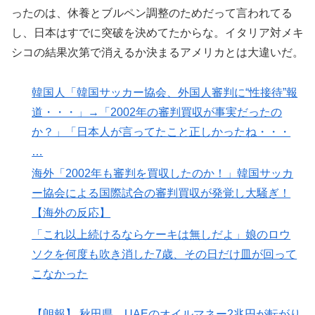
ったのは、休養とブルペン調整のためだって言われてる
し、日本はすでに突破を決めてたからな。イタリア対メキ
シコの結果次第で消えるか決まるアメリカとは大違いだ。
韓国人「韓国サッカー協会、外国人審判に“性接待”報
道・・・」→「2002年の審判買収が事実だったの
か？」「日本人が言ってたこと正しかったね・・・
…
海外「2002年も審判を買収したのか！」韓国サッカ
ー協会による国際試合の審判買収が発覚し大騒ぎ！
【海外の反応】
「これ以上続けるならケーキは無しだよ」娘のロウ
ソクを何度も吹き消した7歳、その日だけ皿が回って
こなかった
【朗報】 秋田県、UAEのオイルマネー2兆円が転がり