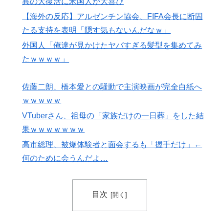
ダンス”も
異の大復活に米国人が大喜び
【海外の反応】アルゼンチン協会、FIFA会長に断固
ワイの作った卵豆腐にいくら出せる？
▶
たる支持を表明「隠す気もないんだなｗ」
「オーデコロンの定期注文が月50本、1808年の請求書
▶
外国人「俺達が見かけたヤバすぎる髪型を集めてみ
には72本」ナポレオンは1日2本を何に使っていたの
たｗｗｗｗ」
か…
海外「日本はさすが過ぎるｗ」 日本は野生動物の喧嘩
▶
佐藤二朗、橋本愛との騒動で主演映画が完全白紙へ
さえ可愛くなってしまうと世界が騒然
ｗｗｗｗｗ
VTuberさん、祖母の「家族だけの一日葬」をした結
果ｗｗｗｗｗｗｗ
高市総理、被爆体験者と面会するも「握手だけ」←
何のために会うんだよ…
目次