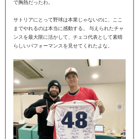
で胸熱だったわ。
【朗報】寺田心、ベンチプレス110kgwww
▶
韓国人「韓国サッカー協会の性接待報道、海外でも大騒
▶
サトリアにとって野球は本業じゃないのに、ここ
ぎに・・・2002年W杯4強の記録取り消しの声も」
までやれるのは本当に感動する。 与えられたチャ
→「マジで国の恥だ」「2002年まで疑う価値がある」
ンスを最大限に活かして、チェコ代表として素晴
「国民や国が築いた国格をサッカー選手が足で蹴り飛ば
らしいパフォーマンスを見せてくれたよな。
すね」
海外「日本が正しい！」優しい日本人に甘える外国人に
▶
海外が大騒ぎ
韓国人「韓国サッカー協会関係者が『不適切接待は慣行
▶
だった』と衝撃発言！日韓ワールドカップ4強にも疑い
の視線が向けられる」
【海外の反応】中国がAI開発の主導権を握りつつあるよ
▶
な → 「どうせアメリカは中国製AIを規制するんだろう
な」「自動車産業と同じ道を歩んでる気がする」
海外「日本のこの場所は現実とは思えないレベルで美し
▶
い…！」外国人が感動する日本の景色とは・・・？【海