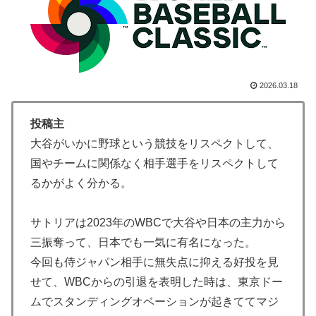
した極限の中の日本人の姿に世界が衝撃
英国人「安心感が違う」冨安健洋、パレス移籍当日にデ
▶
ビュー！圧巻3連続ブロックも披露で現地サポが気づく..
【海外の反応】
2026.03.18
Google DeepMind再編 「Googleを作った男」ディー
▶
ンが去り、本体は稼ぐAIへ舵を切る【海外の反応・解
投稿主
説】
大谷がいかに野球という競技をリスペクトして、
韓国人「本当にこれだけは日本がうらやましいと感じる
▶
国やチームに関係なく相手選手をリスペクトして
ものがこちら・・・」
るかがよく分かる。
韓国人「韓国サッカー協会、外国人審判に“性接待”報
▶
道・・・」→「2002年の審判買収が事実だったの
サトリアは2023年のWBCで大谷や日本の主力から
か？」「日本人が言ってたこと正しかったね・・・...
三振奪って、日本でも一気に有名になった。
外国人「アジア杯で優勝するんだ」日本代表、W杯ポッ
▶
今回も侍ジャパン相手に無失点に抑える好投を見
ト1入りに現実味!?2030大会で出場枠「64」なら追い風
せて、WBCからの引退を表明した時は、東京ドー
に！アメリカ人もポット1争いに熱視線！【海外の反
ムでスタンディングオベーションが起きててマジ
応】