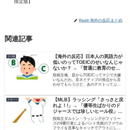
限定版】
Red4 海外の反応まとめ
関連記事
【海外の反応】日本人の英語力が
その他
低いのってTOEICのせいなんじゃ
ないか？ → 「普通に教育のせい
だろ」「日本では英語は”言語”じ
投稿主俺、昔からTOEICってマジで大嫌
ゃなくて”教科”だからな」
いなんだわ。非ネイティブの視点から言
わせてもらうけど、あのテストってぶっ
ちゃけ受験者を舐め腐ったレベルで中身
が単純化されすぎてない？イディオム
（慣用句）とかほぼ絶滅レベルで出てこ
【MLB】ラッシング「さっさと戻
スポーツ
ないじゃん。「あれはビ...
れよ！!」→ 「優等生ばかりのド
ジャースでは珍しいヒール役」
「この直後に笑顔を見せてたしジ
投稿主ダルトン・ラッシングがフィリー
ョークだな」
ズの9番打者によるバント失敗のファウル
フライを見事なキャッチでアウトにし