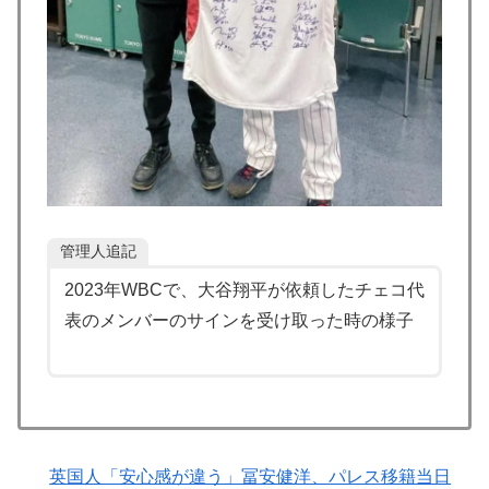
外の反応】
海外「”京都の鳥”は良いぞ」小規模だけどお勧めな日本
▶
の観光名所／お店に対する海外の反応
国際的な小咄 読者投稿 中小企業診断士めがけてよちよ
▶
ち歩きな小咄 ～学習の仕方を学習しよう～
「これ以上続けるならケーキは無しだよ」娘のロウソク
▶
を何度も吹き消した7歳、その日だけ皿が回ってこなか
った
管理人追記
【海外の反応】アルゼンチン協会、FIFA会長に確固たる
▶
2023年WBCで、大谷翔平が依頼したチェコ代
支持を表明「隠す気もないんだなｗ」
表のメンバーのサインを受け取った時の様子
韓国人「日本の柴犬くん散歩中の暑さに耐えられなかっ
▶
た結果」
海外「日本なんて行くんじゃなかった…」 日本を知っ
▶
てしまったディズニー信者、帰国後『本家』に失望する
事態に
英国人「安心感が違う」冨安健洋、パレス移籍当日