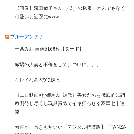
【画像】深田恭子さん（43）の私服、とんでもなく
可愛いと話題にwww
ブルーアンテナ
一条みお 画像5166枚【ヌード】
職場の人妻と不倫をして、ついに、、、
キレイな高2の従妹と
《エロ動画×お姉さん･調教》美女たちを徹底的に調
教開発し尽くし玩具責めでイキ狂わせる豪華七十連
発
素直が一番きもちいい【デジタル特装版】【FANZA