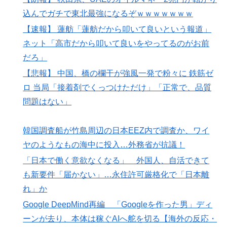
込んでガチで東北最強になるぞｗｗｗｗｗｗｗ
【速報】 蓮舫「蓮舫だから叩いて良いという報道」
ネット「高市だから叩いて良いをやってるのがお前
だろ」
【悲報】 中国、橋の欄干が強風一発で粉々に 鉄筋ゼ
ロ 当局「接着剤でくっつけただけ」「正常で、品質
問題はない」
韓国調査船が竹島周辺の日本EEZ内で調査か、ワイ
ヤのようなもの海中に投入…外務省が抗議！
「日本で働く意欲なくなる」 外国人、自活できて
も新要件「届かない」…永住許可厳格化で「日本離
れ」か
Google DeepMind再編 「Googleを作った男」ディ
ーンが去り、本体は稼ぐAIへ舵を切る【海外の反応・