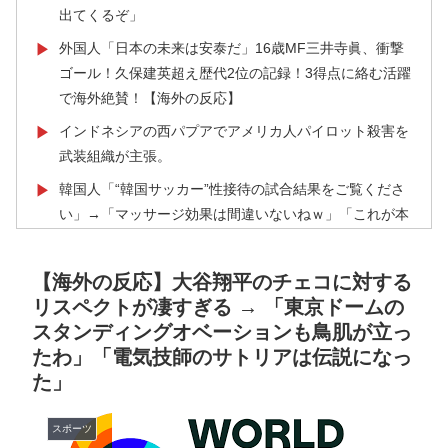
出てくるぞ」
外国人「日本の未来は安泰だ」16歳MF三井寺眞、衝撃
▶
ゴール！久保建英超え歴代2位の記録！3得点に絡む活躍
で海外絶賛！【海外の反応】
インドネシアの西パプアでアメリカ人パイロット殺害を
▶
武装組織が主張。
韓国人「“韓国サッカー”性接待の試合結果をご覧くださ
▶
い」→「マッサージ効果は間違いないねｗ」「これが本
当のベッドサッカーだ」
海外「素晴らしい！」日本が買収したUSスチール驚異
▶
【海外の反応】大谷翔平のチェコに対する
の大復活に米国人が大喜び
リスペクトが凄すぎる → 「東京ドームの
スタンディングオベーションも鳥肌が立っ
海外「日本人はなんて気高いんだ！」 英高級紙も驚愕
▶
たわ」「電気技師のサトリアは伝説になっ
した極限の中の日本人の姿に世界が衝撃
た」
【海外の反応】“新タナスコ”のディアスが地雷すぎる件
▶
「大谷と山本だけしかまともな契約がない…」
スポーツ
海外「日本人はなんて気高いんだ！」 英高級紙も驚愕
▶