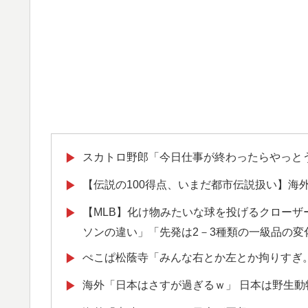
スカトロ野郎「今日仕事が終わったらやっと
▶
【伝説の100得点、いまだ都市伝説扱い】海
▶
【MLB】化け物みたいな球を投げるクローザー
▶
ソンの違い」「先発は2－3種類の一級品の変
ぺこぱ松蔭寺「みんな右とか左とか拘りすぎ
▶
海外「日本はさすが過ぎるｗ」 日本は野生
▶