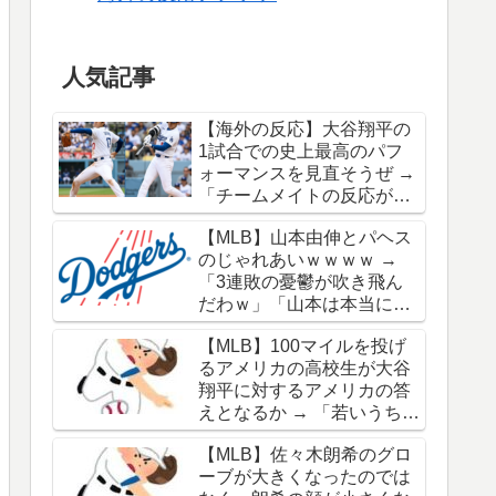
人気記事
【海外の反応】大谷翔平の
1試合での史上最高のパフ
ォーマンスを見直そうぜ →
「チームメイトの反応が凄
さを物語ってるな」「ワー
【MLB】山本由伸とパヘス
ルドシリーズで延長18回ま
のじゃれあいｗｗｗｗ →
でいった試合も凄かった」
「3連敗の憂鬱が吹き飛ん
だわｗ」「山本は本当にオ
シャレだな」
【MLB】100マイルを投げ
るアメリカの高校生が大谷
翔平に対するアメリカの答
えとなるか → 「若いうちか
ら神格化されても期待通り
【MLB】佐々木朗希のグロ
のキャリアを築けるのはほ
ーブが大きくなったのでは
んの一握りだからな」「大