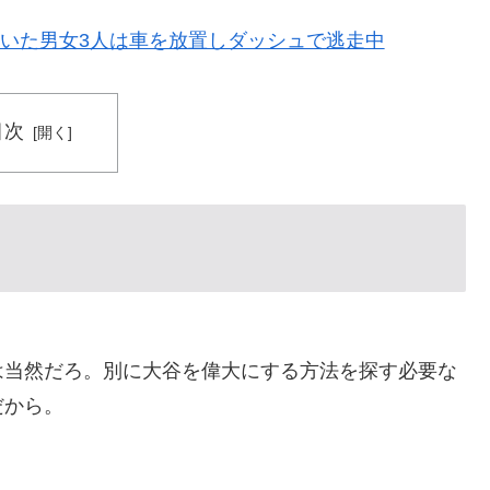
ていた男女3人は車を放置しダッシュで逃走中
長に断固たる支持を表明「隠す気もないんだなｗ」
療チーム、海外でも凄すぎると絶賛
目次
買収が本当に深刻である理由がこちら…」→「これはダ
普通のテレビ番組が最新SNSの数十年先を行っていたと
長に確固たる支持を表明「隠す気もないんだなｗ」
実はそこら辺のトマトに砂糖水を注入していただけなの
は当然だろ。別に大谷を偉大にする方法を探す必要な
会前代未聞の不祥事を詳細に報道！」→「国際的スキャ
だから。
頃がこれかよ」