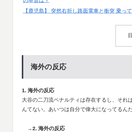
の本音は？
心臓発作が起きた日
【鹿児島】 突然右折し路面電車と衝突 乗っ
【海外の反応】アルゼンチン協会、FIFA会
▶
大地震が起きても手術をやり遂げる日本の医
▶
韓国人「我が国がクウェート戦で行った審判
▶
メなやつ…（ﾌﾞﾙﾌﾞﾙ」＝韓国の反応
海外「全部日本の真似だったのか…」 日本の
▶
海外の反応
話題に
【海外の反応】アルゼンチン協会、FIFA会
▶
韓国が独自開発したと自慢する甘いトマト、
▶
1. 海外の反応
が判明して大問題にw
大谷の二刀流ペナルティは存在するし、それ
韓国人「フランスの有力紙も大韓サッカー協
▶
んてない。あいつは自分で偉大になってるん
ンダルに発展してしまう‥」
【衝撃】韓国人「エボシ御前の声の人、若い
→2. 海外の反応
▶