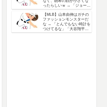
なく、朗希の顔が小さくな
谷の名前を出したのはクリ
ったらしいｗ → 「ジョーク
ック数稼ぎでしかないわ」
が出るってことは絶好調の
【MLB】山本由伸はガチの
証拠だな」「癖なのか精神
ファッションモンスターだ
的なものなのか分からない
な → 「とんでもない時計を
がいい方向に進んだのはい
つけてるな」「大谷翔平と
いことだ」
は真逆だな」