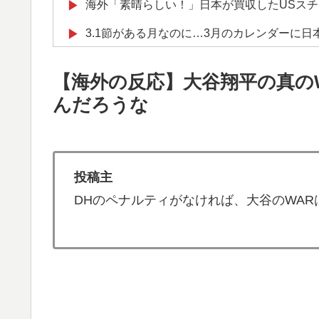
海外「素晴らしい！」日本が買収したUSス
▶
3.1節がある月なのに…3月のカレンダーに
▶
日本「俺は有名な武士の家系だけど世界のみ
▶
【海外の反応】大谷翔平の真の
イチローさん「僕は本を読まない。好きなア
▶
んだろうな
海外「海外発祥なのに、今では日本で定着し
▶
フランス人「欲張りすぎだ」中村敬斗、ランス
▶
サポの本音がこれ！【海外の反応】
投稿主
韓国人「日本メディアが2002年ワールドカ
▶
DHのペナルティがなければ、大谷のWAR
も一斉に指摘‥」
韓国人「熊本地震で見る日本の土木技術の完
▶
うのを見ると日本人は何か適当に作る感じが
外国人「俺達が見かけたヤバすぎる髪型を集
▶
海外「日本なんて行くんじゃなかった…」 
▶