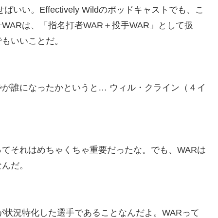
。Effectively Wildのポッドキャストでも、こ
療チーム、海外でも凄すぎると絶賛
WARは、「指名打者WAR＋投手WAR」として扱
杯ポット1入りに現実味!?2030大会で出場枠「64」な
でもいいことだ。
視線！【海外の反応】
ままかよ」
w
が誰になったかというと… ウィル・クライン（４イ
級紙も驚愕した極限の中の日本人の姿に世界が衝撃
てそれはめちゃくちゃ重要だったな。でも、WARは
なんだ。
が状況特化した選手であることなんだよ。WARって