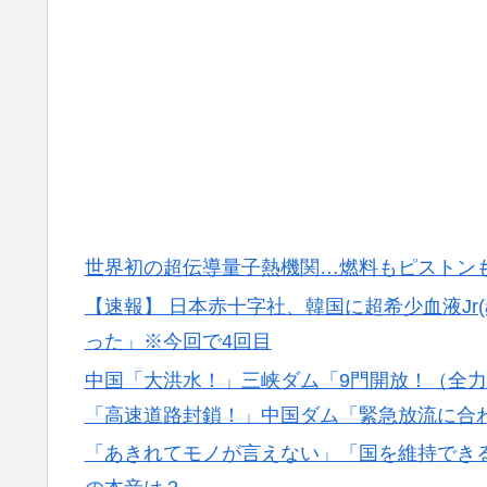
失望する事態に
外国人「日本の未来は安泰だ」16歳MF三井
▶
絡む活躍で海外絶賛！【海外の反応】
海外「素晴らしい！」日本が買収したUSス
▶
海外「親が買った覚えのないプレゼントが山
▶
穴…？
軽飛行機が屋根すれすれを抜けて飛行場へ、
▶
世界初の超伝導量子熱機関…燃料もピストン
山ほど見てきた」【海外の反応】
【速報】 日本赤十字社、韓国に超希少血液Jr
韓国人「日本メディアが大型台風13号が急
▶
った」※今回で4回目
進路‥」
中国「大洪水！」三峡ダム「9門開放！（全
韓国人「過去のW杯で韓国代表がドーピング
▶
「高速道路封鎖！」中国ダム「緊急放流に合
→「恥ずかしい…（ﾌﾞﾙﾌﾞﾙ」＝韓国の反応
「あきれてモノが言えない」「国を維持でき
「1個9,983キロカロリー、成人が4〜5日
▶