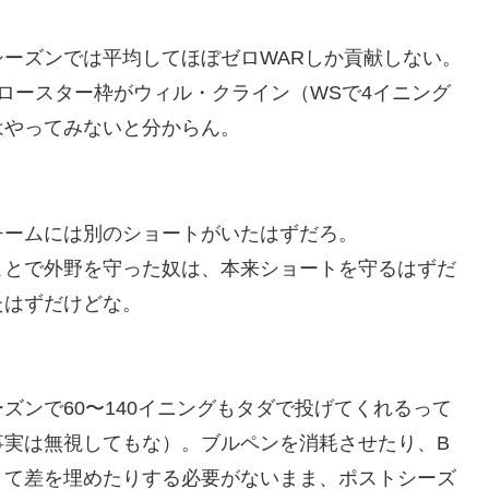
ーズンでは平均してほぼゼロWARしか貢献しない。
のロースター枠がウィル・クライン（WSで4イニング
はやってみないと分からん。
チームには別のショートがいたはずだろ。
ことで外野を守った奴は、本来ショートを守るはずだ
たはずだけどな。
ズンで60〜140イニングもタダで投げてくれるって
事実は無視してもな）。ブルペンを消耗させたり、B
きて差を埋めたりする必要がないまま、ポストシーズ