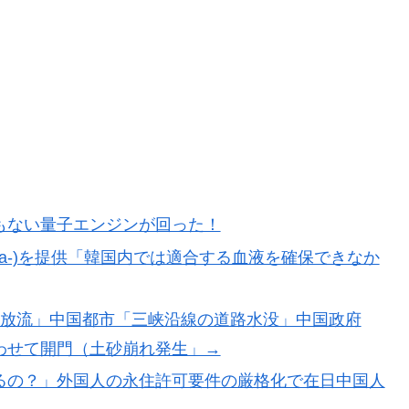
寺眞、衝撃ゴール！久保建英超え歴代2位の記録！3得点に
チール驚異の大復活に米国人が大喜び
積みなのに誰も騒がない」サンタ映画最大の設定の
車輪を出さないまま胴体着陸「これよりひどい着陸なら
もない量子エンジンが回った！
(a-)を提供「韓国内では適合する血液を確保できなか
カーブで韓国方面に向かって来ると予報！」→「予想外の
力放流」中国都市「三峡沿線の道路水没」中国政府
検査をすり抜けるように注射していたものがこちら…」
わせて開門（土砂崩れ発生」→
るの？」外国人の永住許可要件の厳格化で在日中国人
かけて食べる量」店名は『心臓発作グリル』、そこで本当に