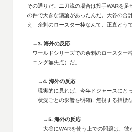
その通りだ。二刀流の場合は投手WARを足せばいい
大地震が起きても手術をやり遂げる日本の医
▶
の件で大きな議論があったんだ。大谷の合計
外国人「アジア杯で優勝するんだ」日本代表、W
▶
え。余剰のロースター枠なんて、正直どう
ら追い風に！アメリカ人もポット1争いに熱
【衝撃】韓国人「日本の名門女子校、漫画の
▶
→3. 海外の反応
新聞さん、壮大な縦読みを仕込んでしまうww
▶
ワールドシリーズでの余剰のロースター枠
ニング無失点）だ。
海外「日本人はなんて気高いんだ！」 英高
▶
→4. 海外の反応
現実的に見れば、今年ドジャースにとっ
状況ごとの影響を明確に無視する指標
→5. 海外の反応
大谷にWARを使う上での問題は、彼