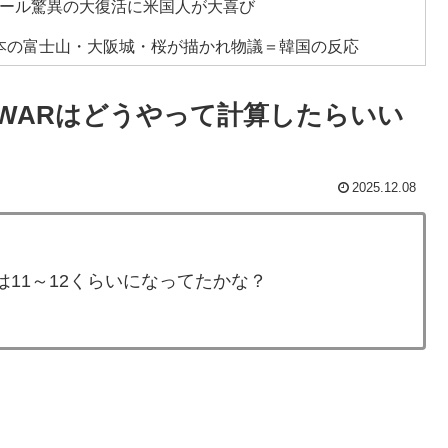
チール驚異の大復活に米国人が大喜び
日本の富士山・大阪城・桜が描かれ物議＝韓国の反応
んなは先祖に偉人っている？」
WARはどうやって計算したらいい
ニメはドラゴンボール」【海外の反応】
てるものって何？その逆も教えて！」（海外の反応）
2025.12.08
残留の可能性を会長が示唆！移籍金が交渉の壁に..現地
ップ韓国準決勝も調査すべきと主張！」→「英国メディア
は11～12くらいになってたかな？
全勝利をご覧ください」→「これはすごいわ」「こうい
しない・・・」「あれがまさに経験値である」
めてみたｗｗｗｗ」
日本を知ってしまったディズニー信者、帰国後『本家』に