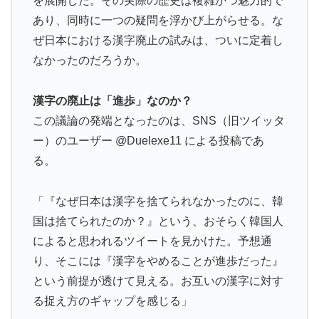
を展開した。その実際の歴史は複雑かつ魅力的で
よ」
あり、同時に一つの疑問を浮かび上がらせる。な
海外「親が買った覚えのないプレゼントが山積みなのに
▶
ぜ日本における漢字廃止の試みは、ついに定着し
誰も騒がない」サンタ映画最大の設定の穴…？
なかったのだろうか。
軽飛行機が屋根すれすれを抜けて飛行場へ、車輪を出さ
▶
ないまま胴体着陸「これよりひどい着陸なら山ほど見て
漢字の廃止は「進歩」なのか？
きた」【海外の反応】
この議論の発端となったのは、SNS（旧ツイッタ
【伝説の100得点、いまだ都市伝説扱い】海外「バムの
▶
ー）のユーザー @Duelexe11 による投稿であ
83点でようやく信じた」
る。
新聞さん、壮大な縦読みを仕込んでしまうwww
▶
海外の反応：熊本の病院で手術中に熊本地震が発生、大
▶
「『なぜ日本は漢字を捨てられなかったのに、韓
揺れの中でも患者を守った医師たちの対応ぶりに海外大
国は捨てられたのか？』という、おそらく韓国人
絶賛
によると思われるツイートを見かけた。予想通
海外「日本なんて行くんじゃなかった…」 日本を知っ
▶
り、そこには『漢字をやめることが進歩だった』
てしまったディズニー信者、帰国後『本家』に失望する
という前提が透けて見える。お互いの漢字に対す
事態に
る捉え方のギャップを感じる」
韓国人「日本メディアが2002年ワールドカップ韓国準
▶