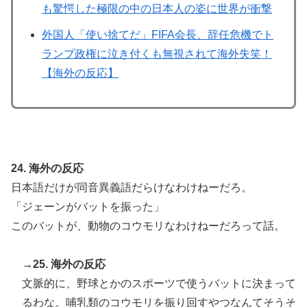
も驚愕した極限の中の日本人の姿に世界が衝撃
外国人「使い捨てだ」FIFA会長、辞任危機でト
ランプ政権に泣き付くも無視されて海外失笑！
【海外の反応】
24. 海外の反応
日本語だけが同音異義語だらけなわけねーだろ。
「ジェーンがバットを振った」
このバットが、動物のコウモリなわけねーだろって話。
→25. 海外の反応
文脈的に、野球とかのスポーツで使うバットに決まって
るわな。哺乳類のコウモリを振り回すやつなんてそうそ