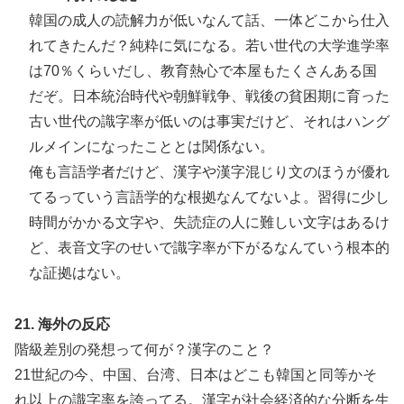
韓国の成人の読解力が低いなんて話、一体どこから仕入
れてきたんだ？純粋に気になる。若い世代の大学進学率
は70％くらいだし、教育熱心で本屋もたくさんある国
だぞ。日本統治時代や朝鮮戦争、戦後の貧困期に育った
古い世代の識字率が低いのは事実だけど、それはハング
ルメインになったこととは関係ない。
俺も言語学者だけど、漢字や漢字混じり文のほうが優れ
てるっていう言語学的な根拠なんてないよ。習得に少し
時間がかかる文字や、失読症の人に難しい文字はあるけ
ど、表音文字のせいで識字率が下がるなんていう根本的
な証拠はない。
21. 海外の反応
階級差別の発想って何が？漢字のこと？
21世紀の今、中国、台湾、日本はどこも韓国と同等かそ
れ以上の識字率を誇ってる。漢字が社会経済的な分断を生