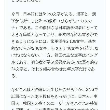
なく応援しようよ」
韓国人「フランスの有力紙も大韓サッカー協会前代未聞
▶
今日、日本語には3つの文字がある。漢字と、漢
の不祥事を詳細に報道！」→「国際的スキャンダルに発
字から派生した2つの仮名（ひらがな・カタカ
展してしまう‥」
ナ）である。この複雑さは日本語学習者にとって
海外「素晴らしい！」日本が買収したUSスチール驚異
▶
大きな障壁となっており、基本的な読み書きがで
の大復活に米国人が大喜び
きるようになるには、常用漢字2,136文字、基本
海外「さすが日本！」日本とドイツの仕事効率の差が分
▶
的なひらがな46文字、カタカナ46文字を暗記しな
かる数字に海外が大騒ぎ
ければならない。一方、韓国の主な文字はハング
韓国人「過去のW杯で韓国代表がドーピング検査をすり
▶
ルであり、初心者が学ぶ必要があるのは基本的な
抜けるように注射していたものがこちら…」→「恥ずか
24文字と、それを組み合わせた40文字だけであ
しい…（ﾌﾞﾙﾌﾞﾙ」＝韓国の反応
る。
外国人「アジア杯で優勝するんだ」日本代表、W杯ポッ
▶
ト1入りに現実味!?2030大会で出場枠「64」なら追い風
なぜこれほどの違いが生じたのだろうか。SNSで
に！アメリカ人もポット1争いに熱視線！【海外の反
話題になったある投稿をきっかけに、日本人、中
応】
国人、韓国人の多くのユーザーがそれぞれの持論
【衝撃】韓国人「エボシ御前の声の人、若い頃がこれか
▶