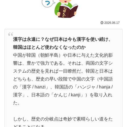
外国人「日本の未来は安泰だ」16歳MF三井寺眞、衝撃
▶
ゴール！久保建英超え歴代2位の記録！3得点に絡む活躍
で海外絶賛！【海外の反応】
2026.06.17
「1個9,983キロカロリー、成人が4〜5日かけて食べる
▶
量」店名は『心臓発作グリル』、そこで本当に心臓発作
漢字は永遠に？なぜ日本は今も漢字を使い続け、
が起きた日
韓国はほとんど使わなくなったのか
韓国が独自開発したと自慢する甘いトマト、実はそこら
▶
中国が韓国（朝鮮半島）や日本に与えた文化的影
辺のトマトに砂糖水を注入していただけなのが判明して
響は、豊かで強力である。それは、両国の文字シ
大問題にw
ステムの歴史を見れば一目瞭然だ。韓国と日本は
アメリカ「お前らの国でしか愛されてないものってあ
▶
どちらも、歴史の早い段階で中国の文字（中国語
る？」日本「納豆」
の「漢字 / hanzi」、韓国語の「ハンジャ / hanja /
韓国人「大韓航空の熊本地震飲料水支援に対する日本人
▶
漢字」、日本語の「かんじ / kanji」）を取り入れ
の反応をご覧ください・・・」→「」
た。
イチローさん「僕は本を読まない。好きなアニメはドラ
▶
ゴンボール」【海外の反応】
しかし、歴史の分岐点は奇妙で素晴らしい道をた
ぺこぱ松蔭寺「みんな右とか左とか拘りすぎ。思想関係
▶
どることになる。