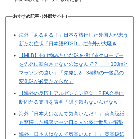
おすすめ記事（外部サイト）
海外「あるある！」日本を旅行した外国人が患う
新たな症状「日本語PTSD」に海外が大騒ぎ
【MLB】化け物みたいな球を投げるクローザー
を先発に転向させないのはなんで？ → 「100mと
マラソンの違い」「先発は2－3種類の一級品の
変化球が必要だからな」
【海外の反応】アルゼンチン協会、FIFA会長に
断固たる支持を表明「隠す気もないんだなｗ」
海外「日本人はなんて気高いんだ！」 英高級紙
も驚愕した極限の中の日本人の姿に世界が衝撃
海外「日本人はなんて気高いんだ！」 英高級紙