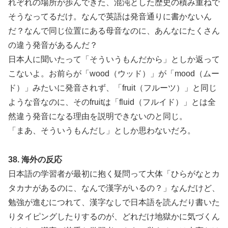
れぞれの場所が歩んできた、混沌とした歴史の積み重ねで
そうなってるだけ。なんで英語は発音通りに書かないん
だ？なんで同じ位置にある母音なのに、あんなにたくさん
の違う発音があるんだ？
日本人に聞いたって「そういうもんだから」としか返って
こないよ。お前らが「wood（ウッド）」が「mood（ムー
ド）」みたいに発音されず、「fruit（フルーツ）」と同じ
ような音なのに、そのfruitは「fluid（フルイド）」とは全
然違う発音になる理由を説明できないのと同じ。
「まあ、そういうもんだし」としか思わないだろ。
38. 海外の反応
日本語の学習者が最初に抱く疑問って大体「ひらがなとカ
タカナがあるのに、なんで漢字がいるの？」なんだけど、
勉強が進むにつれて、漢字なしで日本語を読んだり書いた
りタイピングしたりするのが、どれだけ地獄かに気づくん