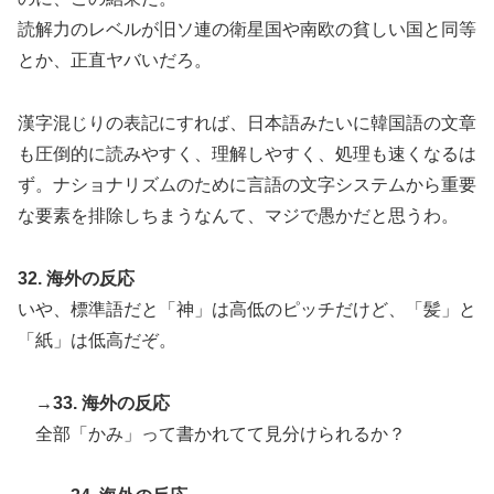
読解力のレベルが旧ソ連の衛星国や南欧の貧しい国と同等
とか、正直ヤバいだろ。
漢字混じりの表記にすれば、日本語みたいに韓国語の文章
も圧倒的に読みやすく、理解しやすく、処理も速くなるは
ず。ナショナリズムのために言語の文字システムから重要
な要素を排除しちまうなんて、マジで愚かだと思うわ。
32. 海外の反応
いや、標準語だと「神」は高低のピッチだけど、「髪」と
「紙」は低高だぞ。
→33. 海外の反応
全部「かみ」って書かれてて見分けられるか？