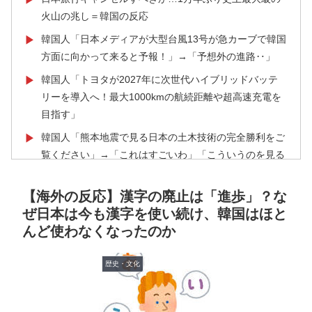
火山の兆し＝韓国の反応
韓国人「日本メディアが大型台風13号が急カーブで韓国
▶
方面に向かって来ると予報！」→「予想外の進路‥」
韓国人「トヨタが2027年に次世代ハイブリッドバッテ
▶
リーを導入へ！最大1000kmの航続距離や超高速充電を
目指す」
韓国人「熊本地震で見る日本の土木技術の完全勝利をご
▶
覧ください」→「これはすごいわ」「こういうのを見る
と日本人は何か適当に作る感じがしない・・・」「あれ
がまさに経験値である」
【海外の反応】漢字の廃止は「進歩」？な
ぜ日本は今も漢字を使い続け、韓国はほと
海外「日本人はなんて気高いんだ！」 英高級紙も驚愕
▶
んど使わなくなったのか
した極限の中の日本人の姿に世界が衝撃
【衝撃】韓国人「日本の名門女子校、漫画のままかよ」
▶
歴史・文化
スカトロ野郎「今日仕事が終わったらやっとうんこが食
▶
べられるぞ」←こんなやつが実在する事実