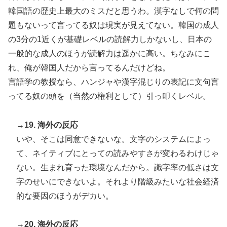
韓国語の歴史上最大のミスだと思うわ。漢字なしで何の問
題もないって言ってる奴は現実が見えてない。韓国の成人
の3分の1近くが基礎レベルの読解力しかないし、日本の
一般的な成人のほうが読解力は遥かに高い。ちなみにこ
れ、俺が韓国人だから言ってるんだけどね。
言語学の教授なら、ハンジャや漢字混じりの表記に文句言
ってる奴の頭を（当然の権利として）引っ叩くレベル。
→19. 海外の反応
いや、そこは同意できないな。文字のシステムによっ
て、ネイティブにとっての読みやすさが変わるわけじゃ
ない。生まれ育った環境なんだから。識字率の低さは文
字のせいにできないよ。それより階級みたいな社会経済
的な要因のほうがデカい。
→20. 海外の反応