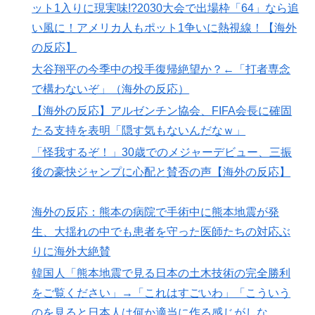
ット1入りに現実味!?2030大会で出場枠「64」なら追
な」
い風に！アメリカ人もポット1争いに熱視線！【海外
大地震が起きても手術をやり遂げる日本の医療チーム、
▶
の反応】
海外でも凄すぎると絶賛
大谷翔平の今季中の投手復帰絶望か？←「打者専念
海外「海外発祥なのに、今では日本で定着してるものっ
▶
で構わないぞ」（海外の反応）
て何？その逆も教えて！」（海外の反応）
【海外の反応】アルゼンチン協会、FIFA会長に確固
たる支持を表明「隠す気もないんだなｗ」
「怪我するぞ！」30歳でのメジャーデビュー、三振
後の豪快ジャンプに心配と賛否の声【海外の反応】
海外の反応：熊本の病院で手術中に熊本地震が発
生、大揺れの中でも患者を守った医師たちの対応ぶ
りに海外大絶賛
韓国人「熊本地震で見る日本の土木技術の完全勝利
をご覧ください」→「これはすごいわ」「こういう
のを見ると日本人は何か適当に作る感じがしな