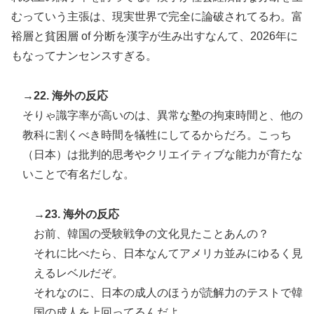
むっていう主張は、現実世界で完全に論破されてるわ。富
裕層と貧困層 of 分断を漢字が生み出すなんて、2026年に
もなってナンセンスすぎる。
→22. 海外の反応
そりゃ識字率が高いのは、異常な塾の拘束時間と、他の
教科に割くべき時間を犠牲にしてるからだろ。こっち
（日本）は批判的思考やクリエイティブな能力が育たな
いことで有名だしな。
→23. 海外の反応
お前、韓国の受験戦争の文化見たことあんの？
それに比べたら、日本なんてアメリカ並みにゆるく見
えるレベルだぞ。
それなのに、日本の成人のほうが読解力のテストで韓
国の成人を上回ってるんだよ。