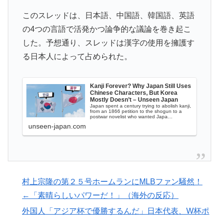
決勝も調査すべきと主張！」→「英国メディアも一斉に
このスレッドは、日本語、中国語、韓国語、英語
指摘‥」
の4つの言語で活発かつ論争的な議論を巻き起こ
韓国人「熊本地震で見る日本の土木技術の完全勝利をご
▶
した。予想通り、スレッドは漢字の使用を擁護す
覧ください」→「これはすごいわ」「こういうのを見る
る日本人によって占められた。
と日本人は何か適当に作る感じがしない・・・」「あれ
がまさに経験値である」
Kanji Forever? Why Japan Still Uses
フランス人「欲張りすぎだ」中村敬斗、ランス残留の可
▶
Chinese Characters, But Korea
Mostly Doesn’t – Unseen Japan
能性を会長が示唆！移籍金が交渉の壁に..現地サポの本
Japan spent a century trying to abolish kanji,
from an 1866 petition to the shogun to a
音がこれ！【海外の反応】
postwar novelist who wanted Japa…
unseen-japan.com
【海外の反応】アルゼンチン協会、FIFA会長に確固たる
▶
支持を表明「隠す気もないんだなｗ」
大地震が起きても手術をやり遂げる日本の医療チーム、
▶
海外でも凄すぎると絶賛
村上宗隆の第２５号ホームランにMLBファン騒然！
【MLB】化け物みたいな球を投げるクローザーを先発に
▶
←「素晴らしいパワーだ！」（海外の反応）
転向させないのはなんで？ → 「100mとマラソンの違
外国人「アジア杯で優勝するんだ」日本代表、W杯ポ
い」「先発は2－3種類の一級品の変化球が必要だから