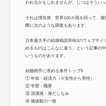
外国人「2026年バロンドールは誰が受賞すべ
▶
われるかもしれませんが、じつはそうい
える本命とは!?【海外の反応】
国際的な小咄 読者投稿 （ゼンマイ式）手間
▶
それは僕自身、世界100カ国を回って、
際に次のような調査もあります。
【悲報】中川翔子(41)「Xはもう愚痴だらけ
▶
【スウェーデン-モロッコ】心配する理由は
▶
日本最大手の結婚相談所IBJのウェブサイ
欧州「日本だけ反則だろ…」 世界の『日本
▶
めるものはこんなに違う」という記事の中
外国人「2002年W杯は?」韓国サッカーに
▶
いうものがあります。
騒然！【海外の反応】
【激震】韓国人「韓国サッカー協会、W杯・
▶
結婚相手に求める条件トップ5
発覚…（ﾌﾞﾙﾌﾞﾙ」＝韓国の反応
① 年収・経済力（※女性から男性）
② 学歴・職業
③ 清潔感・身だしなみ
④ 価値観の一致