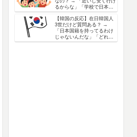
なの？ → 「近いし安く行け
るからな」「学校で日本語
を学ぶことも珍しくないし
【韓国の反応】在日韓国人
身近な存在ではある」
3世だけど質問ある？ →
「日本国籍を持ってるわけ
じゃないんだな」「どれく
らい韓国語を話せるん
だ？」