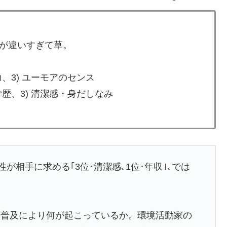
敗北…3月のAマッチは2敗で終＝韓国の反応
で正式オファー・・・」→「あいつがそれほどなのか（ﾌﾞﾙ
...
が違いすぎて草。
アがないので韓国が羨ましくて羨ましくて仕方がないん
力、3) ユーモアのセンス
てえ
学歴、3) 清潔感・身だしなみ
去られる瞬間！！
た飲み物を貰ったんだけど、これってどうやって開ける
てて心配になる…」
が相手に求める｢3位･清潔感､1位･年収｣､では
てるの？」
国人にも敬意を払う日本人の姿に感動の声が殺到
の普及により何が起こっているか。環境活動家の
ス加入へ「アーセナルサポの好きなクラブで良かった」