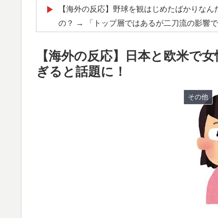
【海外の反応】野球を観はじめたばかりなん
▶
の？ → 「トップ層ではあるが二刀流の影響
サイヤングも獲れると思うんだけどな」
【海外の反応】日本と欧米で女
AI「物の使い方を真剣に間違えてる人間を生
▶
ぎると話題に！
英国人「ようこそ」冨安健洋、クリスタルパ
▶
が歓迎！アーセナルファンも祝福！【海外の
その他
韓国人「SKハイニックスが10%台の暴落！
▶
る大幅な下落‥」
【海外の反応】ネット上での中国のプロパガン
▶
同じようなことをやってるよな」「中国に関
韓国内で続く反日的雰囲気…日本不買運動の
▶
【激震】韓国人「韓国サッカー協会、W杯・
▶
発覚…（ﾌﾞﾙﾌﾞﾙ」＝韓国の反応