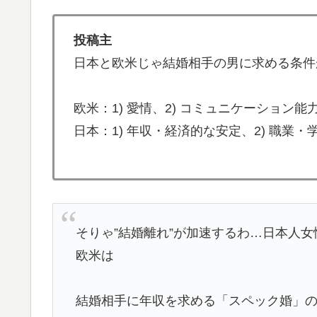
無気力な韓国代表、オーストリアにも0-1で
▶
韓国人「PSG、日本の鈴木彩艶に約60億円
▶
投稿主
ﾌﾞﾙ）」「レギュラーとして出れるとは思わない
日本と欧米じゃ結婚相手の男に求める条件
韓国人「日本には韓国みたいなドラッグスト
▶
だそうです」
欧米：1) 愛情、2) コミュニケーション能
ライバルのリコに身体で賞金払わせる話やり
▶
日本：1) 年収・経済的な安定、2) 職業・
ガソリンスタンドで助けを求めた女性が連れ
▶
海外「誰か助けて！日本で不思議な瓶に入っ
▶
んだ！？」【海外の反応】
韓国人「日本でヤバい作品ばかりアニメ化し
▶
そりゃ”結婚離れ”が加速するわ…日本人女性
欧米は
日本人「世界のみんなは普段からタコを食べ
▶
海外「もう日本を離れるなよ！」 助っ人外
▶
結婚相手に年収を求める「スペック婚」
【海外の反応】冨安健洋がクリスタル・パレ