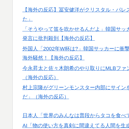
【海外の反応】冨安健洋がクリスタル・パレ
た」
「そうやって笛を吹かせるんだよ」韓国サッ
発言に批判殺到【海外の反応】
外国人「2002年W杯は?」韓国サッカーに
海外騒然！【海外の反応】
今永昇太と佐々木朗希のやり取りにMLBファ
（海外の反応）
村上宗隆がグリーンモンスター内部にサインを
だ」（海外の反応）
日本人「世界のみんなは普段からタコを食べ
AI「物の使い方を真剣に間違えてる人間を生