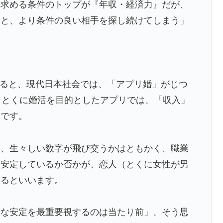
に求める条件のトップが『年収・経済力』だが、
でトランプ政権に泣き付くも無視されて海外失笑！【海外
ると、より条件の良い相手を探し続けてしまう」
消防署を訪れたちびっ子集団が世界をメロメロに
」
日本を知ってしまったディズニー信者、帰国後『本家』に
によると、現代日本社会では、「アプリ婚」がじつ
、とくに婚活を目的としたアプリでは、「収入」
普通のテレビ番組が最新SNSの数十年先を行っていたと
うです。
日本を知ってしまったディズニー信者、帰国後『本家』に
も、生々しい数字が飛び交うかはともかく、職業
に安定しているか否かが、恋人（とくに女性が男
のは禁止。結婚四十年これでやってる」経験するまで信
いるといいます。
審判に性接待したことが発覚！」
的な安定を最重要視するのは当たり前」、そう思