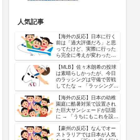
人気記事
【海外の反応】日本に行く
前は「過大評価だろ」と思
ってたけど、実際に行った
ら完全に考えが変わったも
のって何？ → 「奈良は最
【MLB】佐々木朗希の投球
高」「チームラボは期待を
は素晴らしかったが、今日
大きく超えてきたわ」
のラッシングは守備で苦戦
してたな → 「ラッシングは
日本人投手アレルギーなの
【海外の反応】日本の幼稚
か」「朗希が崩れなくてよ
園庭に酷暑対策で設置され
かったわ」
た巨大サンシェードが話題
に → 「うちにもこれを設置
してくれ！」「日本でもこ
【豪州の反応】なんでオー
れは一般的ではないから勘
ストラリアでは日本が人気
違いするなよ」