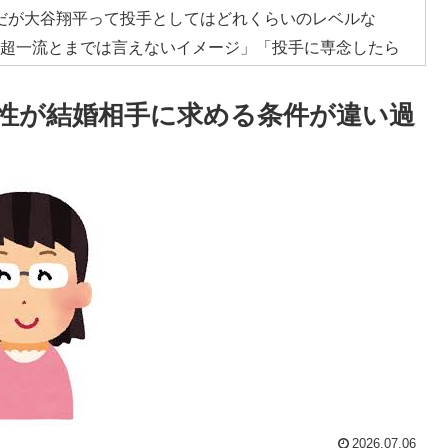
だが大谷翔平って投手としてはどれくらいのレベルな
で超一流とまでは言えないイメージ」「投手に専念したら
性が結婚相手に求める条件が違い過
成してみたｗｗｗｗ」
レス加入が決定的に！メディカル検査をパス！現地サポ
反応】
外国人投資家と機関が売り越しを仕掛けコスピが4%を超え
ダ工作ってどれくらいあるんだろうな → 「どこの国も
する情報はマジで両極端なものしかない」
広報チラシを受け取った日本人留学生困惑＝韓国の反応
五輪で複数回の性接待を行い審判を買収していたことが
2026.07.06