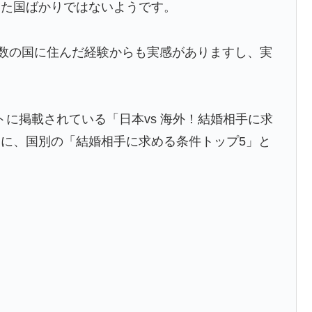
き?」エンバペ、今季無冠でも初受賞か!?海外ファンが考
った国ばかりではないようです。
を楽しむ妄想？
複数の国に住んだ経験からも実感がありますし、実
だから開きたくない」
これだけ…？【ポーランドボール】
トに掲載されている「日本vs 海外！結婚相手に求
びいき』にヨーロッパ全土から不満の声
に、国別の「結婚相手に求める条件トップ5」と
衝撃的不祥事！W杯予選でレフリーへの性的接待発覚！海外
五輪で複数回の性接待を行い審判を買収していたことが