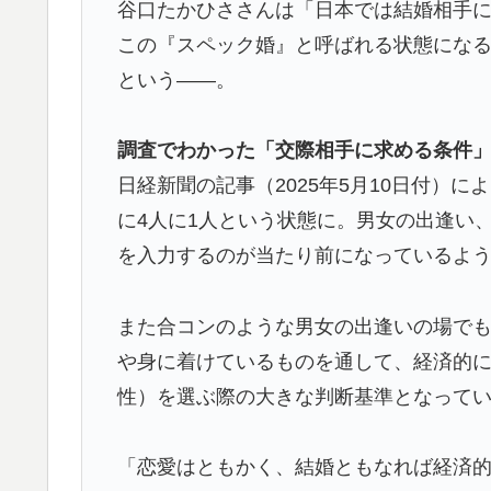
▶
谷口たかひささんは「日本では結婚相手
外国人「使い捨てだ」FIFA会長、辞任危機
▶
この『スペック婚』と呼ばれる状態にな
の反応】
という――。
海外「世界で日本を死守するぞ！」 日本の
▶
調査でわかった「交際相手に求める条件
海外「日本なんて行くんじゃなかった…」 
▶
日経新聞の記事（2025年5月10日付）
失望する事態に
に4人に1人という状態に。男女の出逢い
海外「全部日本の真似だったのか…」 日本の
▶
を入力するのが当たり前になっているよ
話題に
海外「日本なんて行くんじゃなかった…」 
▶
また合コンのような男女の出逢いの場で
失望する事態に
や身に着けているものを通して、経済的
海外「うちは同じ日に二人とも不機嫌になる
▶
性）を選ぶ際の大きな判断基準となって
じてもらえない結婚の話…？
韓国人「韓国サッカー協会W杯予選で外国人
▶
「恋愛はともかく、結婚ともなれば経済