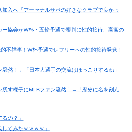
ス加入へ「アーセナルサポの好きなクラブで良かっ
カー協会がW杯・五輪予選で審判に性的接待、高官の
衝撃的不祥事！W杯予選でレフリーへの性的接待発覚！
ン騒然！←「日本人選手の交流はほっこりするね」
残す様子にMLBファン騒然！←「歴史に名を刻ん
てるの？」
成してみたｗｗｗｗ」