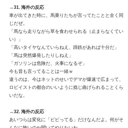
→31. 海外の反応
車が出てきた時に、馬乗りたちが言ってたことと全く同
じだぜ。
「馬なら走りながら草を食わせられる（止まらなくてい
い）」
「高いタイヤなんていらねえ、蹄鉄があれば十分だ」
「馬は突然爆発したりしねえ」
「ガソリンは危険だ、火事になるぞ」
今も昔も言ってることは一緒ｗ
違うのは、今はネットのせいでデマが爆速で広まって、
ロビイストの都合のいいように捻じ曲げられることくら
いだな。
→32. 海外の反応
あいつらは変化に「ビビってる」だけなんだよ。何がそ
んなに怖いのか聞いてやりたいわ。