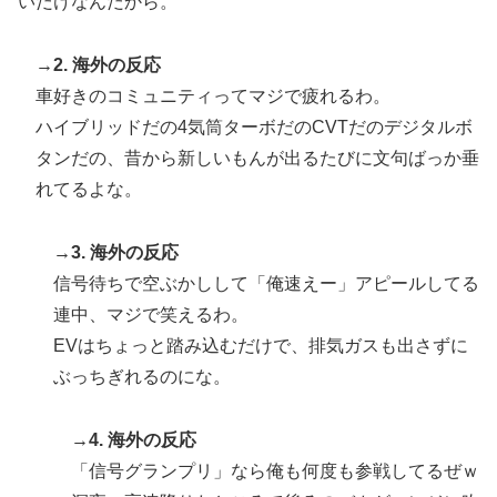
いだけなんだから。
「大谷と山本だけしかまともな契約がない…」
韓国人「日本の柴犬くん散歩中の暑さに耐えられなかっ
▶
→2. 海外の反応
た結果」
車好きのコミュニティってマジで疲れるわ。
【朗報】寺田心、ベンチプレス110kgwww
▶
ハイブリッドだの4気筒ターボだのCVTだのデジタルボ
韓国人「日本がここまでの観光大国に発展した本当の理
▶
タンだの、昔から新しいもんが出るたびに文句ばっか垂
由がこちら…」→「昔から日本は愛されてた…（ﾌﾞﾙﾌﾞ
れてるよな。
ﾙ」＝韓国の反応
→3. 海外の反応
信号待ちで空ぶかしして「俺速えー」アピールしてる
連中、マジで笑えるわ。
EVはちょっと踏み込むだけで、排気ガスも出さずに
ぶっちぎれるのにな。
→4. 海外の反応
「信号グランプリ」なら俺も何度も参戦してるぜｗ