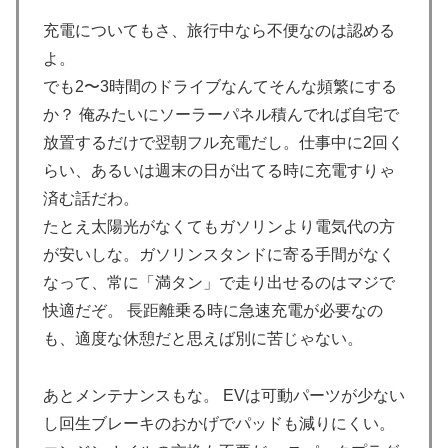
ビュー！圧巻3連続ブロックも披露で現地サポが気づく..
充電についてもさ、旅行中なら不便なのは認める
【海外の反応】
よ。
海外「日本人はなんて気高いんだ！」 英高級紙も驚愕
▶
でも2〜3時間のドライブなんてそんな頻繁にする
した極限の中の日本人の姿に世界が衝撃
か？ 俺みたいにソーラーパネル積んでれば自宅で
【海外の反応】アルゼンチン協会、FIFA会長に断固たる
▶
放置するだけで翌朝フル充電だし。仕事中に2回く
支持を表明「隠す気もないんだなｗ」
らい、あるいは週末の日が出てる時に充電すりゃ
海外「日本のこの場所は現実とは思えないレベルで美し
▶
済む話だわ。
い…！」外国人が感動する日本の景色とは・・・？【海
たとえ太陽光がなくてもガソリンより電気代の方
外の反応】
が安いしな。ガソリンスタンドに寄る手間がなく
【夏の風物詩】「うるさい」で消える?“盆踊り”存続の
▶
なって、常に「満タン」で走り出せるのはマジで
危機 会場数は20年で半減 騒音対策で“サイレント盆
快適だぞ。 長距離乗る時に急速充電が必要なの
ダンス”も
も、適度な休憩だと思えば別に苦じゃない。
海外「2002年も審判を買収したのか！」韓国サッカー
▶
協会による国際試合の審判買収が発覚し大騒ぎ！【海外
あとメンテナンスもな。 EVは可動パーツが少ない
の反応】
し回生ブレーキのおかげでパッドも減りにくい。
ワイの作った卵豆腐にいくら出せる？
▶