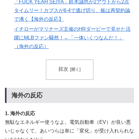
韓国人「韓国サッカー協会の性接待報道、海外でも大騒
▶
「FUCK YEAH SEIYA」鈴木誠也が2アウトから2点
ぎに・・・2002年W杯4強の記録取り消しの声も」
タイムリー！カブスが6-4で逃げ切り、板は再契約論
→「マジで国の恥だ」「2002年まで疑う価値がある」
で沸く【海外の反応】
「国民や国が築いた国格をサッカー選手が足で蹴り飛ば
イチローがマリナーズ主催のHRダービーで見せた活
すね」
躍にMLBファン騒然！←「一体いくつなんだ！」
【海外の反応】アルゼンチン協会、FIFA会長に確固たる
▶
（海外の反応）
支持を表明「隠す気もないんだなｗ」
国際的な小咄 読者投稿 中小企業診断士めがけてよちよ
▶
ち歩きな小咄 ～学習の仕方を学習しよう～
目次
海外「日本が正しい！」優しい日本人に甘える外国人に
▶
海外が大騒ぎ
海外の反応
海外「素晴らしい！」日本が買収したUSスチール驚異
▶
の大復活に米国人が大喜び
1. 海外の反応
インドネシアの西パプアでアメリカ人パイロット殺害を
▶
武装組織が主張。
無駄なエネルギー使うなよ。電気自動車（EV）が良い悪
いじゃなくて、あいつらは単に「変化」が受け入れられな
【海外の反応】“新タナスコ”のディアスが地雷すぎる件
▶