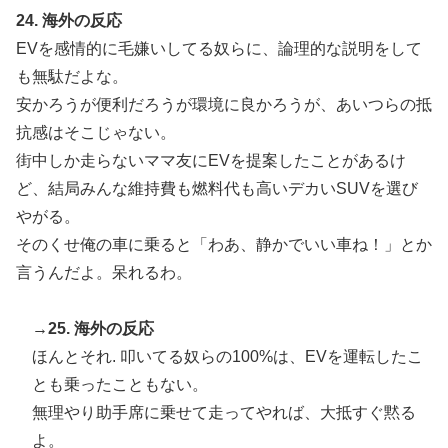
24. 海外の反応
EVを感情的に毛嫌いしてる奴らに、論理的な説明をして
も無駄だよな。
安かろうが便利だろうが環境に良かろうが、あいつらの抵
抗感はそこじゃない。
街中しか走らないママ友にEVを提案したことがあるけ
ど、結局みんな維持費も燃料代も高いデカいSUVを選び
やがる。
そのくせ俺の車に乗ると「わあ、静かでいい車ね！」とか
言うんだよ。呆れるわ。
→25. 海外の反応
ほんとそれ. 叩いてる奴らの100%は、EVを運転したこ
とも乗ったこともない。
無理やり助手席に乗せて走ってやれば、大抵すぐ黙る
よ。