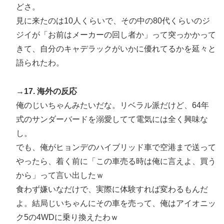
どさ。
見に来たのは10人くらいで、その中の80代くらいのジ
ジイが「お前はメーカーの回し者か」って突っかかって
きて、自分のキャデラックがいかに優れてるかを延々と
語られたわ。
→17. 海外の反応
俺のじいちゃんみたいだな。リベラル派だけど、64年
式のサンダーバードを溺愛してて電気には全く興味な
し。
でも、俺がヒョンデのハイブリッド車で空港まで送って
やったら、着く前に「この車売る時は俺に言えよ、買う
から」って言い出したｗ
食わず嫌いなだけで、実際に体験すれば変わるもんだ
よ。結局じいちゃんにその車を売って、俺はアイオニッ
ク5の4WDに乗り換えたわｗ