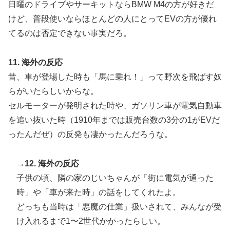
日曜のドライブやサーキットならBMW M4の方が好きだ
けど、普段使いならほとんどの人にとってEVの方が優れ
てるのは否定できない事実だろ。
11. 海外の反応
昔、車が登場した時も「馬に乗れ！」って野次を飛ばす奴
らがいたらしいからな。
セルモーターが発明された時や、ガソリン車が電気自動車
を追い抜いた時（1910年までは販売台数の3分の1がEVだ
ったんだぜ）の反発も凄かったんだろうな。
→12. 海外の反応
子供の頃、隣の家のじいちゃんが「街に電気が通った
時」や「車が来た時」の話をしてくれたよ。
どっちも当時は「悪魔の仕業」扱いされて、みんなが受
け入れるまで1〜2世代かかったらしい。