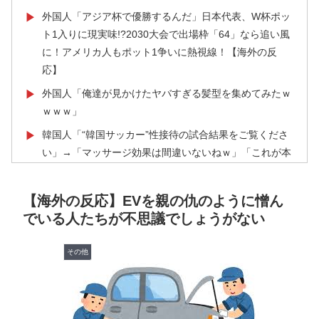
外国人「アジア杯で優勝するんだ」日本代表、W杯ポッ
▶
ト1入りに現実味!?2030大会で出場枠「64」なら追い風
に！アメリカ人もポット1争いに熱視線！【海外の反
応】
外国人「俺達が見かけたヤバすぎる髪型を集めてみたｗ
▶
ｗｗｗ」
韓国人「“韓国サッカー”性接待の試合結果をご覧くださ
▶
い」→「マッサージ効果は間違いないねｗ」「これが本
当のベッドサッカーだ」
「オーデコロンの定期注文が月50本、1808年の請求書
▶
【海外の反応】EVを親の仇のように憎ん
には72本」ナポレオンは1日2本を何に使っていたの
でいる人たちが不思議でしょうがない
か…
海外「消火栓もフェイクだから消防士が右往左往する中
その他
▶
国www」
【海外の反応】中国がAI開発の主導権を握りつつあるよ
▶
な → 「どうせアメリカは中国製AIを規制するんだろう