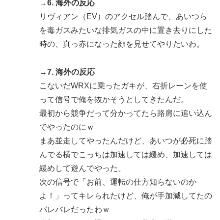
→6. 海外の反応
リヴィアン（EV）のアクセル踏んで、あいつら
を毒ガスみたいな排気ガスの中に置き去りにした
時の、真っ赤になった顔を見せてやりたいわ。
→7. 海外の反応
こないだWRXに乗ったガキが、右折レーンを使
って信号で俺を抜かそうとしてきたんだ。
最初から競争だって分かってたら路肩に追い込ん
でやったのにｗ
まあ並走してやったんだけど、あいつが必死に踏
んでる横でこっちは加速しては緩め、加速しては
緩めして遊んでやった。
次の信号で「お前、運転の仕方知らないのか
よ！」ってキレられたけど、俺が手加減してたの
バレバレだったわｗ