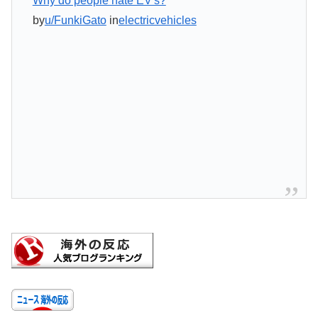
Why do people hate EV's?
by
u/FunkiGato
in
electricvehicles