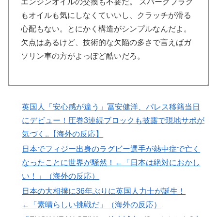
エンジンオイルの交換も不要だ。 スパークプラグ
Google DeepMind再編 「Googleを作った男」ディー
▶
もオイルも気にしなくていいし、クラッチが滑る
ンが去り、本体は稼ぐAIへ舵を切る【海外の反応・解
心配もない。とにかく構造がシンプルなんだよ。
説】
欠点はあるけど、技術的な欠陥の多さで言えばガ
海外「日本はさすが過ぎるｗ」 日本は野生動物の喧嘩
▶
ソリン車の方がよっぽど酷いだろ。
さえ可愛くなってしまうと世界が騒然
海外「”京都の鳥”は良いぞ」小規模だけどお勧めな日本
▶
の観光名所／お店に対する海外の反応
英国人「安心感が違う」冨安健洋、パレス移籍当日
韓国人「本当にこれだけは日本がうらやましいと感じる
▶
にデビュー！圧巻3連続ブロックも披露で現地サポが
ものがこちら・・・」
気づく..【海外の反応】
海外「日本なんて行くんじゃなかった…」 日本を知っ
▶
日本でフィジー出身のラグビー選手が熱中症で亡く
てしまったディズニー信者、帰国後『本家』に失望する
事態に
なったことに世界が騒然！←「日本は絶対におかし
い！」（海外の反応）
韓国人「韓国サッカー協会、外国人審判に“性接待”報
▶
道・・・」→「2002年の審判買収が事実だったの
日本の大相撲に36年ぶりに英国人力士が誕生！
か？」「日本人が言ってたこと正しかったね・・・...
←「素晴らしい挑戦だ」（海外の反応）