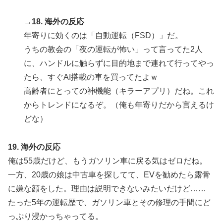
→18. 海外の反応
年寄りに効くのは「自動運転（FSD）」だ。
うちの教会の「夜の運転が怖い」って言ってた2人
に、ハンドルに触らずに目的地まで連れて行ってやっ
たら、すぐAI搭載の車を買ってたよｗ
高齢者にとっての神機能（キラーアプリ）だね。これ
からトレンドになるぞ。（俺も年寄りだから言えるけ
どな）
19. 海外の反応
俺は55歳だけど、もうガソリン車に戻る気はゼロだね。
一方、20歳の娘は中古車を探してて、EVを勧めたら露骨
に嫌な顔をした。理由は説明できないみたいだけど……
たった5年の運転歴で、ガソリン車とその修理の手間にど
っぷり浸かっちゃってる。