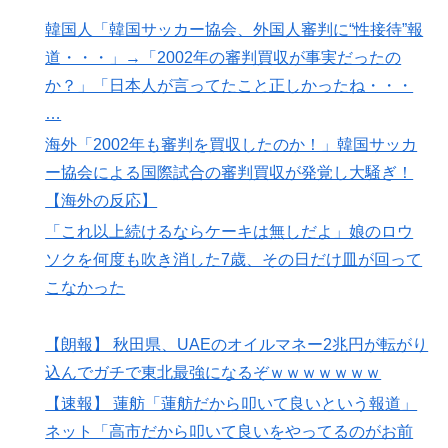
韓国人「韓国サッカー協会、外国人審判に“性接待”報
道・・・」→「2002年の審判買収が事実だったの
か？」「日本人が言ってたこと正しかったね・・・
…
海外「2002年も審判を買収したのか！」韓国サッカ
ー協会による国際試合の審判買収が発覚し大騒ぎ！
【海外の反応】
「これ以上続けるならケーキは無しだよ」娘のロウ
ソクを何度も吹き消した7歳、その日だけ皿が回って
こなかった
【朗報】 秋田県、UAEのオイルマネー2兆円が転がり
込んでガチで東北最強になるぞｗｗｗｗｗｗｗ
【速報】 蓮舫「蓮舫だから叩いて良いという報道」
ネット「高市だから叩いて良いをやってるのがお前