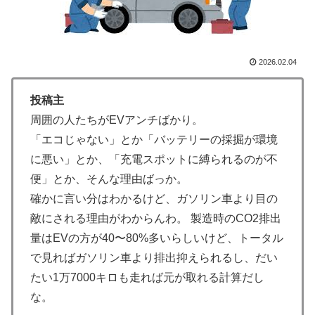
な」「自動車産業と同じ道を歩んでる気がする」
3.1節がある月なのに…3月のカレンダーに日本の富士
▶
山・大阪城・桜が描かれ物議＝韓国の反応
2026.02.04
海外「日本人はなんて気高いんだ！」 英高級紙も驚愕
▶
した極限の中の日本人の姿に世界が衝撃
投稿主
外国人「日本の未来は安泰だ」16歳MF三井寺眞、衝撃
▶
周囲の人たちがEVアンチばかり。
ゴール！久保建英超え歴代2位の記録！3得点に絡む活躍
「エコじゃない」とか「バッテリーの採掘が環境
で海外絶賛！【海外の反応】
に悪い」とか、「充電スポットに縛られるのが不
「これ以上続けるならケーキは無しだよ」娘のロウソク
▶
便」とか、そんな理由ばっか。
を何度も吹き消した7歳、その日だけ皿が回ってこなか
確かに言い分はわかるけど、ガソリン車より目の
った
敵にされる理由がわからんわ。 製造時のCO2排出
【海外の反応】日本政府が、アメリカ政府によるネット
▶
量はEVの方が40〜80%多いらしいけど、トータル
ミームとしての任天堂やポケモン使用に対して警告 →
で見ればガソリン車より排出抑えられるし、だい
「若者票を集めたいんだろうな」「任天堂の法務部隊が
たい1万7000キロも走れば元が取れる計算だし
出てくるぞ」
な。
英国人「安心感が違う」冨安健洋、パレス移籍当日にデ
▶