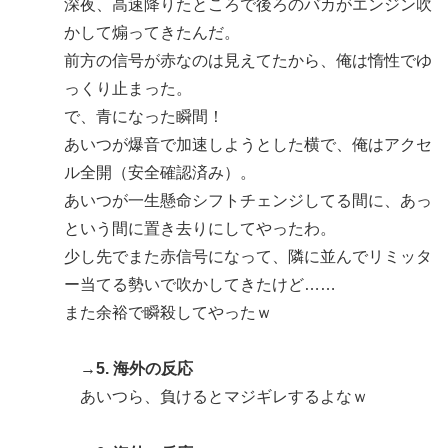
深夜、高速降りたところで後ろのバカがエンジン吹
かして煽ってきたんだ。
前方の信号が赤なのは見えてたから、俺は惰性でゆ
っくり止まった。
で、青になった瞬間！
あいつが爆音で加速しようとした横で、俺はアクセ
ル全開（安全確認済み）。
あいつが一生懸命シフトチェンジしてる間に、あっ
という間に置き去りにしてやったわ。
少し先でまた赤信号になって、隣に並んでリミッタ
ー当てる勢いで吹かしてきたけど……
また余裕で瞬殺してやったｗ
→5. 海外の反応
あいつら、負けるとマジギレするよなｗ