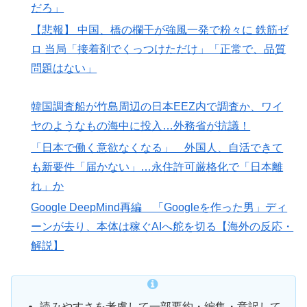
だろ」
【悲報】 中国、橋の欄干が強風一発で粉々に 鉄筋ゼ
ロ 当局「接着剤でくっつけただけ」「正常で、品質
問題はない」
韓国調査船が竹島周辺の日本EEZ内で調査か、ワイ
ヤのようなもの海中に投入…外務省が抗議！
「日本で働く意欲なくなる」 外国人、自活できて
も新要件「届かない」…永住許可厳格化で「日本離
れ」か
Google DeepMind再編 「Googleを作った男」ディ
ーンが去り、本体は稼ぐAIへ舵を切る【海外の反応・
解説】
読みやすさを考慮して一部要約・編集・意訳して