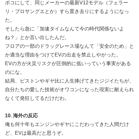
ボコにして、同じメーカーの最新V12モデル（フェラー
リ・プロサングエとか）すら置き去りにするようになっ
た。
そしたら急に「加速タイムなんて今の時代関係ないよ
ね？」とか言い出したんだ。
フロアの一部のドラッグレース場なんて「安全のため」と
か適当な理由をつけてEVの出走を禁止しやがった。
EVの方が火災リスクが圧倒的に低いっていう事実がある
のにな。
結局、ピストンやギヤ比に人生捧げてきたジジイたちが、
自分たちの愛した技術がオワコンになった現実に耐えられ
なくて発狂してるだけだわ。
10. 海外の反応
俺も何十年もエンジンやギヤにこだわってきた人間だけ
ど、EVは最高だと思うぞ。