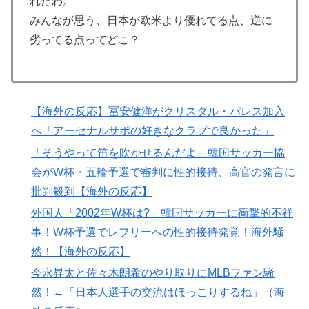
れたわ。
ている」と決めつけて責任転嫁
みんなが思う、日本が欧米より優れてる点、逆に
ロシア「お前らの国にある似非エッフェル塔を見せてく
▶
劣ってる点ってどこ？
れ！」
韓国人「韓国サッカー協会W杯予選で外国人審判に性接
▶
待したことが発覚！」
【海外の反応】今永昇太、好調の秘訣はスマホ画面だと
▶
【海外の反応】冨安健洋がクリスタル・パレス加入
イマナガ節を炸裂「NPBでは面白さが必須条件なの？」
へ「アーセナルサポの好きなクラブで良かった」
【激震】韓国人「韓国サッカー協会、W杯・五輪で複数
▶
「そうやって笛を吹かせるんだよ」韓国サッカー協
回の性接待を行い審判を買収していたことが発覚…（ﾌﾞ
会がW杯・五輪予選で審判に性的接待、高官の発言に
ﾙﾌﾞﾙ」＝韓国の反応
批判殺到【海外の反応】
外国人「2002年W杯は?」韓国サッカーに衝撃的不祥
▶
外国人「2002年W杯は?」韓国サッカーに衝撃的不祥
事！W杯予選でレフリーへの性的接待発覚！海外騒然！
事！W杯予選でレフリーへの性的接待発覚！海外騒
【海外の反応】
然！【海外の反応】
韓国人「日本でヤバい作品ばかりアニメ化してて心配に
▶
今永昇太と佐々木朗希のやり取りにMLBファン騒
なる…」
然！←「日本人選手の交流はほっこりするね」（海
韓国人「日本には韓国みたいなドラッグストアがないの
▶