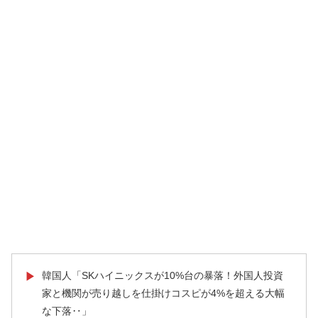
韓国人「SKハイニックスが10%台の暴落！外国人投資
▶
家と機関が売り越しを仕掛けコスピが4%を超える大幅
な下落‥」