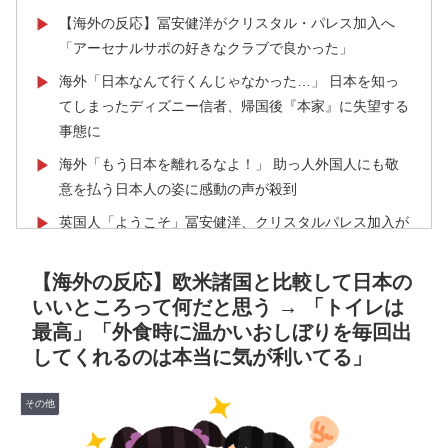
【海外の反応】冨安健洋がクリスタル・パレス加入へ
▶
「アーセナルサポの好きなクラブで良かった」
海外「日本なんて行くんじゃなかった…」 日本を知っ
▶
てしまったディズニー信者、帰国後『本家』に失望する
事態に
海外「もう日本を離れるなよ！」 助っ人外国人にも敬
▶
意を払う日本人の姿に感動の声が殺到
英国人「ようこそ」冨安健洋、クリスタルパレス加入が
▶
決定的に！メディカル検査をパス！現地サポが歓迎！ア
ーセナルファンも祝福！【海外の反応】
【海外の反応】欧米諸国と比較して日本の
いいところって何だと思う → 「トイレは
韓国人「日本でヤバい作品ばかりアニメ化してて心配に
▶
最高」「外食時に温かいおしぼりを毎回出
なる…」
してくれるのは本当に気が利いてる」
韓国内で続く反日的雰囲気…日本不買運動の広報チラシ
▶
を受け取った日本人留学生困惑＝韓国の反応
その他
国際的な小咄 読者投稿 （ゼンマイ式）手間を楽しむ妄
▶
想？