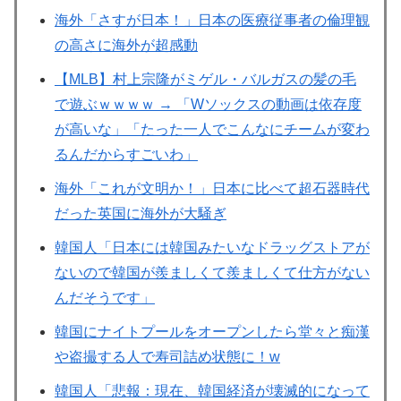
海外「さすが日本！」日本の医療従事者の倫理観
の高さに海外が超感動
【MLB】村上宗隆がミゲル・バルガスの髪の毛
で遊ぶｗｗｗｗ → 「Wソックスの動画は依存度
が高いな」「たった一人でこんなにチームが変わ
るんだからすごいわ」
海外「これが文明か！」日本に比べて超石器時代
だった英国に海外が大騒ぎ
韓国人「日本には韓国みたいなドラッグストアが
ないので韓国が羨ましくて羨ましくて仕方がない
んだそうです」
韓国にナイトプールをオープンしたら堂々と痴漢
や盗撮する人で寿司詰め状態に！w
韓国人「悲報：現在、韓国経済が壊滅的になって