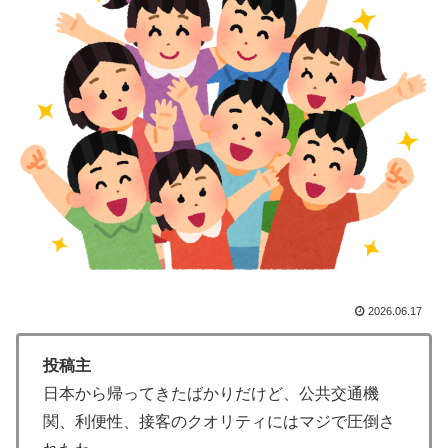
人類は広島から何を学んだのか 原爆投下から81年、核
▶
兵器が再び増え始めた世界【海外の反応・解説】
外国人「使い捨てだ」FIFA会長、辞任危機でトランプ政
▶
権に泣き付くも無視されて海外失笑！【海外の反応】
【悲報】中川翔子(41)「Xはもう愚痴だらけだから開き
▶
たくない」
ライバルのリコに身体で賞金払わせる話やりてえ
▶
海外「誰か助けて！日本で不思議な瓶に入った飲み物を
▶
貰ったんだけど、これってどうやって開けるんだ！？」
【海外の反応】
2026.06.17
外国人「2026年バロンドールは誰が受賞すべき?」エン
▶
バペ、今季無冠でも初受賞か!?海外ファンが考える本命
投稿主
とは!?【海外の反応】
日本から帰ってきたばかりだけど、公共交通機
韓国、日本で韓国籍のインフルエンサーが7台の車に当
▶
関、利便性、接客のクオリティにはマジで圧倒さ
て逃げして逮捕されたのに「また日本は嫌韓しようとし