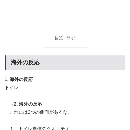
てしまったディズニー信者、帰国後『本家』に失望する
事態に
ガソリンスタンドで助けを求めた女性が連れ去られる瞬
▶
間！！
海外「世界で日本を死守するぞ！」 日本の消防署を訪
▶
目次
れたちびっ子集団が世界をメロメロに
海外の反応
1. 海外の反応
トイレ
→2. 海外の反応
これには2つの側面があるな。
１，トイレ自体のクオリティ