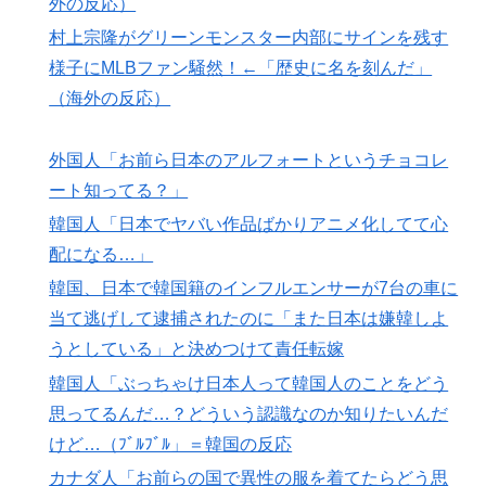
外の反応）
で韓国が羨ましくて羨ましくて仕方がないんだそうで
村上宗隆がグリーンモンスター内部にサインを残す
す」
様子にMLBファン騒然！←「歴史に名を刻んだ」
【海外の反応】野球を観はじめたばかりなんだが大谷翔
▶
（海外の反応）
平って投手としてはどれくらいのレベルなの？ → 「ト
ップ層ではあるが二刀流の影響で超一流とまでは言えな
外国人「お前ら日本のアルフォートというチョコレ
いイメージ」「投手に専念したらサイヤングも獲れると
ート知ってる？」
思うんだけどな」
韓国人「日本でヤバい作品ばかりアニメ化してて心
欧州「日本だけ反則だろ…」 世界の『日本びいき』に
▶
ヨーロッパ全土から不満の声
配になる…」
韓国、日本で韓国籍のインフルエンサーが7台の車に
海外「うちは同じ日に二人とも不機嫌になるのは禁止。
▶
結婚四十年これでやってる」経験するまで信じてもらえ
当て逃げして逮捕されたのに「また日本は嫌韓しよ
ない結婚の話…？
うとしている」と決めつけて責任転嫁
外国人「お前ら日本のアルフォートというチョコレート
▶
韓国人「ぶっちゃけ日本人って韓国人のことをどう
知ってる？」
思ってるんだ…？どういう認識なのか知りたいんだ
韓国人「PSG、日本の鈴木彩艶に約60億円で正式オファ
▶
けど…（ﾌﾞﾙﾌﾞﾙ」＝韓国の反応
ー・・・」→「あいつがそれほどなのか（ﾌﾞﾙﾌﾞﾙ）」
カナダ人「お前らの国で異性の服を着てたらどう思