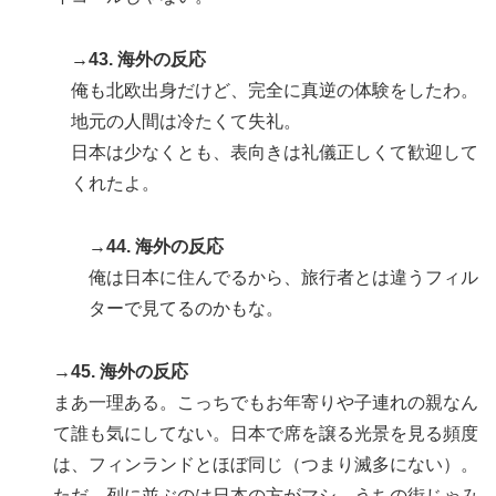
→43. 海外の反応
俺も北欧出身だけど、完全に真逆の体験をしたわ。
地元の人間は冷たくて失礼。
日本は少なくとも、表向きは礼儀正しくて歓迎して
くれたよ。
→44. 海外の反応
俺は日本に住んでるから、旅行者とは違うフィル
ターで見てるのかもな。
→45. 海外の反応
まあ一理ある。こっちでもお年寄りや子連れの親なん
て誰も気にしてない。日本で席を譲る光景を見る頻度
は、フィンランドとほぼ同じ（つまり滅多にない）。
ただ、列に並ぶのは日本の方がマシ。うちの街じゃみ