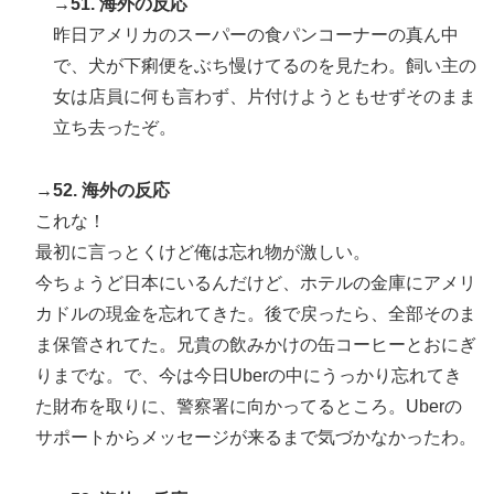
→51. 海外の反応
昨日アメリカのスーパーの食パンコーナーの真ん中
で、犬が下痢便をぶち慢けてるのを見たわ。飼い主の
女は店員に何も言わず、片付けようともせずそのまま
立ち去ったぞ。
→52. 海外の反応
これな！
最初に言っとくけど俺は忘れ物が激しい。
今ちょうど日本にいるんだけど、ホテルの金庫にアメリ
カドルの現金を忘れてきた。後で戻ったら、全部そのま
ま保管されてた。兄貴の飲みかけの缶コーヒーとおにぎ
りまでな。で、今は今日Uberの中にうっかり忘れてき
た財布を取りに、警察署に向かってるところ。Uberの
サポートからメッセージが来るまで気づかなかったわ。