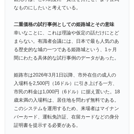
【海外の反応】なぜイチローはあんなに敬遠四球が多か
▶
なものにしたいと考えている。
ったの？「45歳引退で通算打率.311の突然変異だぞ」
韓国人「PSG、日本の鈴木彩艶に約60億円で正式オファ
▶
二重価格の試行事例としての姫路城とその意味
ー・・・」→「あいつがそれほどなのか（ブルブル）」
幸いなことに、これは理論や仮定の話だけにとど
「レギュラーとして出れるとは思わないけど、それでも
まらない。有識者会議には、日本で最も人気のあ
やっぱり羨ましいね」
る歴史的な城の一つである姫路城という、1ヶ月
英国人「ようこそ」冨安健洋、クリスタルパレス加入が
▶
間にわたる具体的な試行事例のデータがあった。
決定的に！メディカル検査をパス！現地サポが歓迎！ア
ーセナルファンも祝福！【海外の反応】
姫路市は2026年3月1日以降、市外在住の成人の
韓国人「日本人は韓国が大好きなはずなのに、実は東南
▶
入場料を2,500円（16ドル）に引き上げる一方、
アジア人と同列に見ているというのは本当なのです
市民の料金は1,000円（6ドル）に据え置いた。18
か？」
歳未満の入場料は、居住地を問わず無料である。
韓国の24時間無人のラーメン屋に世界が騒然！←「なん
▶
このシステムを運用するため、来場者はマイナン
て文明的なんだ！」（海外の反応）
バーカード、運転免許証、在留カードなどの身分
若手女性教員「学校ではうんこやおならはしない」
▶
証明書を提示する必要がある。
海外「これが文明か！」日本に比べて超石器時代だった
▶