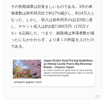
英国に海外が大騒ぎ
その初期成果は目覚ましいものである。3月の来
【MLB】先発投手のパワーランキング → 「セールが山
▶
場者数は前年同月比で約17%減少し、約14万人と
本由伸より下はないわ」「菅野は1位のミジオロウスキ
なった。しかし、収入は前年同月のほぼ2倍に達
ーと同じ勝数なんだよな」
し、チケット収入は約2億7,000万円（170万ド
【画像】フジテレビ2026入社新人アナウンサーwww
▶
ル）を記録した。つまり、姫路城は来場者数が減
ったにもかかわらず、より多くの利益を上げたの
韓国人「悲報：日本と韓国の立場が完全に逆転してしま
▶
である。
った模様…」→「日本を笑って見てたのに…（ﾌﾞﾙﾌﾞﾙ」
＝韓国の反応
外国人「お前ら日本のアルフォートというチョコレート
▶
Japan Drafts Dual Pricing Guidelines
as Himeji Castle Posts Big Revenue
知ってる？」
Bump – Unseen Japan
As more tourist hot spots look at dual pricing,
Japan's government prepares rules to ensure
海外「これ美味しい！」米国で一番人気のおフランス製
▶
it's implemented legally.
「日本のパン」に海外が大騒ぎ
unseen-japan.com
英国人「日本代表で一番好き」上田綺世、プレミア移籍
▶
が浮上！現地サポが大興奮！獲得を望む声が殺到！【海
外の反応】