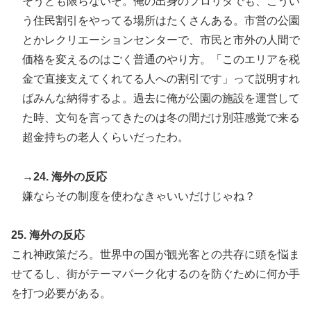
そうとも限らないぞ。俺の出身のフロリダでも、こうい
う住民割引をやってる場所はたくさんある。市営の公園
とかレクリエーションセンターで、市民と市外の人間で
価格を変えるのはごく普通のやり方。「このエリアを税
金で直接支えてくれてる人への割引です」って説明すれ
ばみんな納得するよ。過去に俺が公園の施設を運営して
た時、文句を言ってきたのは冬の間だけ別荘感覚で来る
超金持ちの老人くらいだったわ。
→24. 海外の反応
嫌ならその制度を使わなきゃいいだけじゃね？
25. 海外の反応
これ神政策だろ。世界中の国が観光客との共存に頭を悩ま
せてるし、街がテーマパーク化するのを防ぐために何か手
を打つ必要がある。