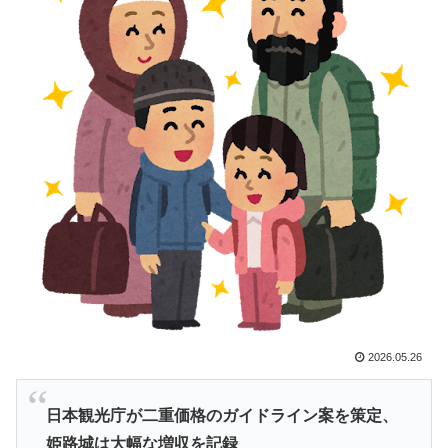
「二人は父も母も同じきょうだいだった」2002年と
▶
2004年、別々に養子に迎えられた男の子と女の子が受
けたDNA検査
【海外の反応】南アのGK、ペナルティエリアを壮大に
▶
勘違いして一発退場「どんな空間認識能力だよｗ」
海外「日本のアニメは世界観や設定の作り込みが半端じ
▶
ゃない…！」外国人を夢中ににする世界観の作品と
は・・・？ 海外の反応
【海外の反応】舛添元東京都知事「日本は外国人労働者
▶
の受け入れ準備ができていない」 → 「変化を嫌い過ぎ
て準備なんて一生できないぞ」「少子化が問題として挙
がったのは何年も前の話なのに」
海外「世界で日本を死守するぞ！」 日本の消防署を訪
▶
2026.05.26
れたちびっ子集団が世界をメロメロに
海外「蘇生した母親は翌日には母乳をあげていた。で、
▶
日本観光庁が二重価格のガイドライン案を策定、
次の患者に顔面を殴られた」医師たちが語る忘れられな
姫路城は大幅な増収を記録