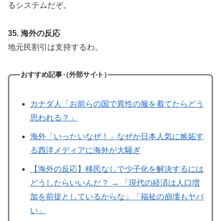
るシステムだぞ。
35. 海外の反応
地元民割引は支持するわ。
おすすめ記事（外部サイト）
カナダ人「お前らの国で異性の服を着てたらどう
思われる？」
海外「いったいなぜ！」なぜか日本人気に嫉妬す
る西洋メディアに海外が大騒ぎ
【海外の反応】移民なしで少子化を解決するには
どうしたらいいんだ？ → 「現代の経済は人口増
加を前提としているからな」「福祉の崩壊もヤバ
い」