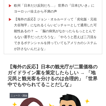
欧州「日本だけ反則だろ…」 世界の『日本びいき』に
▶
ヨーロッパ全土から不満の声
【海外の反応】ジョン・オルルードって「劣化版・元祖
▶
大谷翔平」になれるくらいピッチャーとして通用した可
能性あるの？ → 「脳の病気がなかったらもっととんで
もない選手だっただろうな」「やろうと思えば二刀流を
できるポテンシャルを持っていてもアメリカのシステム
が許さないんだよな」
英国人「ようこそ」冨安健洋、クリスタルパレス加入が
▶
決定的に！メディカル検査をパス！現地サポが歓迎！ア
【海外の反応】日本の観光庁が二重価格の
ーセナルファンも祝福！【海外の反応】
ガイドライン案を策定したらしい → 「地
海外「日本旅行で捺してきたスタンプをクッションカバ
▶
元民と観光客を分けるのは合理的」「世界
ーにしてみた！」一風変わった日本旅行の記念品のアイ
中でもやられてることだしな」
ディアに対する海外の反応
韓国人「台風接近中だけど日本には台風クラブというの
ニュース・議論
▶
があったんだね」