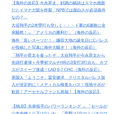
韓国人「せっかく日本に韓国風のメンチカツ屋をオープ
▶
【海外の反応】今永昇太、好調の秘訣はスマホ画面
ンしてあげたのに、ほとんど客が来なくて閉店したんだ
だとイマナガ節を炸裂「NPBでは面白さが必須条件
そうです…」
なの？」
海外「全部日本の真似だったのか…」 日本の普通のテ
▶
大谷翔平の2本塁打も空しく・・・ド軍の6連敗に全
レビ番組が最新SNSの数十年先を行っていたと話題に
米騒然！←「アメリカの勝利だ」（海外の反応）
ドイツの湖上に巨大な水上竜巻が発生し周囲が騒然！！
▶
海外「良いスーツだ！」鎌田大地の誕生日にCパレス
韓国人「日本の女子高生のセーラー服と外国人観光客の
▶
が投稿した写真に海外大騒ぎ！（海外の反応）
関係性」
「翔平が昇太を食ったぞ」大谷翔平が今永昇太から
先頭打者弾＋今季初マルチHRの3安打3打点も、カブ
スがスイープ達成！LAD 6-7 CHC（海外の反応）
英国人「ようこそ」冨安健洋、クリスタルパレス加
入が決定的に！メディカル検査をパス！現地サポが
歓迎！アーセナルファンも祝福！【海外の反応】
【MLB】先発投手のパワーランキング → 「セールが
山本由伸より下はないわ」「菅野は1位のミジオロウ