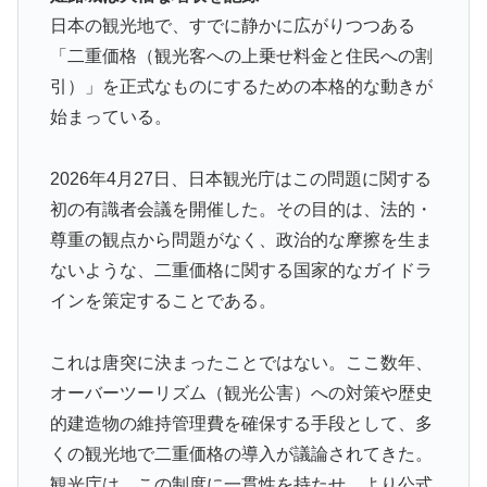
い症例…
日本の観光地で、すでに静かに広がりつつある
NPB時代の山本由伸の打撃練習にMLBファン騒然！
▶
「二重価格（観光客への上乗せ料金と住民への割
←「大谷の後に打たそう！」（海外の反応）
引）」を正式なものにするための本格的な動きが
【あんこ】やる夫は神州日乃本をダイスで旅をする【な
▶
始まっている。
んちゃって武侠モノ】 第9話 おお、ブッダよ！ 寝てお
られるのですか！？
2026年4月27日、日本観光庁はこの問題に関する
英国人「ようこそ」冨安健洋、クリスタルパレス加入が
▶
初の有識者会議を開催した。その目的は、法的・
決定的に！メディカル検査をパス！現地サポが歓迎！ア
尊重の観点から問題がなく、政治的な摩擦を生ま
ーセナルファンも祝福！【海外の反応】
ないような、二重価格に関する国家的なガイドラ
日本で婚活する韓国人男性が急増「日本の女性は優し
▶
インを策定することである。
い」【タイ人の反応】
外国人「2026年バロンドールは誰が受賞すべき?」エン
▶
これは唐突に決まったことではない。ここ数年、
バペ、今季無冠でも初受賞か!?海外ファンが考える本命
オーバーツーリズム（観光公害）への対策や歴史
とは!?【海外の反応】
的建造物の維持管理費を確保する手段として、多
突進してきた牛を跳び越えたら、牛が固まって動かなく
▶
くの観光地で二重価格の導入が議論されてきた。
なった闘牛場の映像【海外の反応】
観光庁は、この制度に一貫性を持たせ、より公式