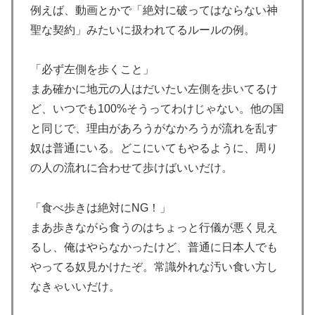
例えば、動画とかで「絶対に破ってはならない神
上！現地サポの本音がこれ！【海外の反応】
聖な契約」みたいに扱われてるルールの例。
トランプ大統領「日本ほど奇襲を知る国ない、真珠湾の
▶
時なぜ知らせなかったのか」…目を大きく開いた高市首
「必ず左側を歩くこと」
相＝韓国の反応
まあ確かに地元の人はだいたい左側を歩いてるけ
ニューヨークのブルックリン橋で花火が誤作動し火災発
▶
ど、いつでも100%そうってわけじゃない。他の国
生！！
と同じで、理由があろうがなかろうが流れを乱す
【海外の反応】山本由伸、降板後にスクーバルから心を
▶
奴は普通にいる。どこにいてもやるように、周り
込めた労いを受ける「貧打の被害者同士だから…」
の人の流れに合わせて歩けばいいだけ。
【悲報】岡本和真の指標、本気で逝くwww
▶
善意で頂けるものに対して一般的な飲み物なら問題ない
▶
「食べ歩きは絶対にNG！」
かなぁと。むしろありがたいですがねお茶とか缶コーヒ
まあ歩きながら食うのはちょっと行儀が悪く見え
ーとかならお昼とか家帰ってからとか飲みますし
るし、俺はやらなかったけど、普通に日本人でも
軽飛行機が屋根すれすれを抜けて飛行場へ、車輪を出さ
▶
やってる奴見かけたぞ。常識外れな汚い食い方し
ないまま胴体着陸「これよりひどい着陸なら山ほど見て
なきゃいいだけ。
きた」【海外の反応】