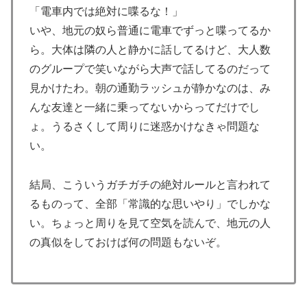
海外「これ大好き！」日本のオタアイテムを購入して大
▶
「電車内では絶対に喋るな！」
喜びの米国人美女に海外が大騒ぎ
いや、地元の奴ら普通に電車でずっと喋ってるか
ら。大体は隣の人と静かに話してるけど、大人数
のグループで笑いながら大声で話してるのだって
見かけたわ。朝の通勤ラッシュが静かなのは、み
んな友達と一緒に乗ってないからってだけでし
ょ。うるさくして周りに迷惑かけなきゃ問題な
い。
結局、こういうガチガチの絶対ルールと言われて
るものって、全部「常識的な思いやり」でしかな
い。ちょっと周りを見て空気を読んで、地元の人
の真似をしておけば何の問題もないぞ。