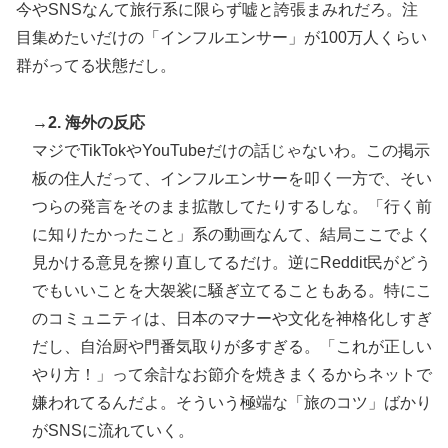
今やSNSなんて旅行系に限らず嘘と誇張まみれだろ。注
目集めたいだけの「インフルエンサー」が100万人くらい
群がってる状態だし。
→2. 海外の反応
マジでTikTokやYouTubeだけの話じゃないわ。この掲示
板の住人だって、インフルエンサーを叩く一方で、そい
つらの発言をそのまま拡散してたりするしな。「行く前
に知りたかったこと」系の動画なんて、結局ここでよく
見かける意見を擦り直してるだけ。逆にReddit民がどう
でもいいことを大袈裟に騒ぎ立てることもある。特にこ
のコミュニティは、日本のマナーや文化を神格化しすぎ
だし、自治厨や門番気取りが多すぎる。「これが正しい
やり方！」って余計なお節介を焼きまくるからネットで
嫌われてるんだよ。そういう極端な「旅のコツ」ばかり
がSNSに流れていく。