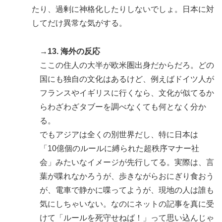
たり、過剰に神格化したりしないでしょ。日本に対
してだけ異常な気がする。
→13. 海外の反応
ここの住人の大半が欧米圏出身だからだろ。どの
国にも独自の文化はあるけど、例えばドイツ人が
フランスやイギリスに行くなら、文化が似てるか
らわざわざタブーを調べなくても何となく分か
る。
でもアジアは全くの別世界だし、特に日本は
「10億個のルールに縛られた超秩序マナー社
会」みたいなイメージが先行してる。実際は、言
葉が喋れなかろうが、歩きながらおにぎり食おう
が、電車で静かに喋ってようが、現地の人は誰も
気にしちゃいない。なのにネットの記事を真に受
けて「ルールを死守せねば！」って思い込んじゃ