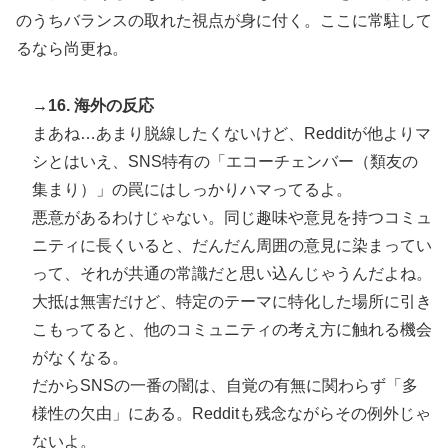
のうちバランスの取れた視点が身に付く。ここに常駐して
るなら尚更ね。
→16. 海外の反応
まあね…あまり脱線したくないけど、Redditが他よりマ
シとはいえ、SNS特有の「エコーチェンバー（類友の
集まり）」の罠にはしっかりハマってるよ。
悪意があるわけじゃない。同じ趣味や意見を持つコミュ
ニティに長くいると、だんだん周囲の意見に染まってい
って、それが共通の常識だと思い込んじゃうんだよね。
大抵は無害だけど、特定のテーマに特化した場所に引き
こもってると、他のコミュニティの考え方に触れる機会
がなくなる。
だからSNSの一番の闇は、自覚の有無に関わらず「多
様性の欠由」にある。Redditも残念ながらその例外じゃ
ないよ。