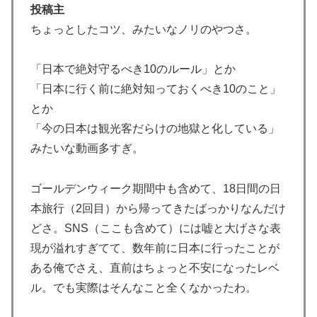
【海外の反応】K-POPファンの批判を浴びた日本人イン
▶
投稿主
フルエンサーが自殺したらしい → 「こいつらマジで過
ちょっとしたコツ、みたいなノリのやつさ。
去の事件から何も学ばないな」「韓国のいじめはレベル
が違うイメージがあるわ」
「日本で絶対守るべき10のルール」とか
海外「こんな国が実在するなんて…」 6歳の少女が日本
▶
「日本に行く前に絶対知っておくべき10のこと」
で『はじめてのおつかい』に挑戦する姿に世界が衝撃
とか
【海外の反応】村上宗隆が100マイル粉砕の26号弾で逆
▶
「今の日本は観光客だらけの地獄と化している」
転の口火に「三振率＆四球率が高い奇妙な二面性」
みたいな動画多すぎ。
海外「日本人はなんて気高いんだ！」 英高級紙も驚愕
▶
した極限の中の日本人の姿に世界が衝撃
ゴールデンウィーク期間中も含めて、18日間の日
外国人「ドイツと日本、あらゆる面を比較したらどっち
▶
本旅行（2回目）から帰ってきたばっかりなんだけ
が上なの？」
どさ。SNS（ここも含めて）には嘘と大げさな表
海外「日本がキラキラして見える…」 日本の街頭イン
▶
現が溢れすぎてて、数年前に日本に行ったことが
タビューに登場した女子高生4人組がエモすぎると話題
ある俺でさえ、直前はちょっと不安になったレベ
に
ル。でも実際はそんなこと全くなかったわ。
外国人「日本代表のW杯各大会MVPは誰?」2026年は鈴
▶