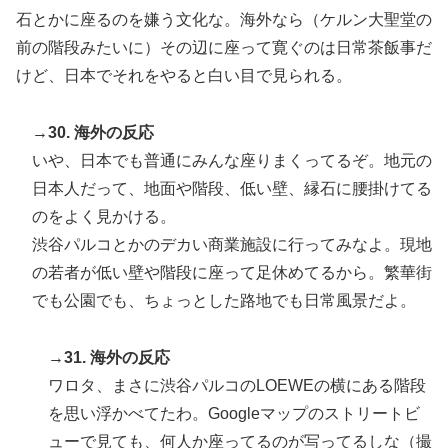
石とかに座るのを嫌う文化な。海外なら（ケルン大聖堂の
前の階段みたいに）その辺に座って寛ぐのは日常茶飯事だ
けど、日本でそれをやると白い目で見られる。
→30. 海外の反応
いや、日本でも普通にみんな座りまくってるぞ。地元の
日本人だって、地面や階段、低い壁、縁石に腰掛けてる
のをよく見かける。
渋谷パルコとかのデカい商業施設に行ってみなよ。現地
の若者が低い壁や階段に座って足休めてるから。繁華街
でも公園でも、ちょっとした路地でも日常風景だよ。
→31. 海外の反応
ワロタ、まさに渋谷パルコのLOEWEの横にある階段
を思い浮かべてたわ。Googleマップのストリートビ
ューで見ても、何人か座ってるのが写ってるしな（撮