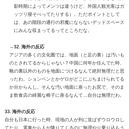
影時期によってメンツは違うけど、外国人観光客はガ
ッツリ寝そべってたりする）。ただポイントとして
は、あの階段の通行の邪魔にならないデッドスペース
にみんな収まってるってところだな。
→32. 海外の反応
アジアの多くの文化圏では、地面（と足の裏）は汚いも
のとされてるからじゃない？中国に何年か住んでた時、
靴の裏以外のものを地面につけるなんて絶対無理だと思
ったわ。ションベンとかゲロがどこにぶちまけられてる
か分からんし。そんな汚い地面に座ったお尻で、そのま
ま飲食店の綺麗な椅子に座るなんて…自分は無理だわ。
33. 海外の反応
自分も日本に行った時、現地の人が列に並ばずウロウロし
てたり、電車から人が降りてくるのに無理やり乗り込もう