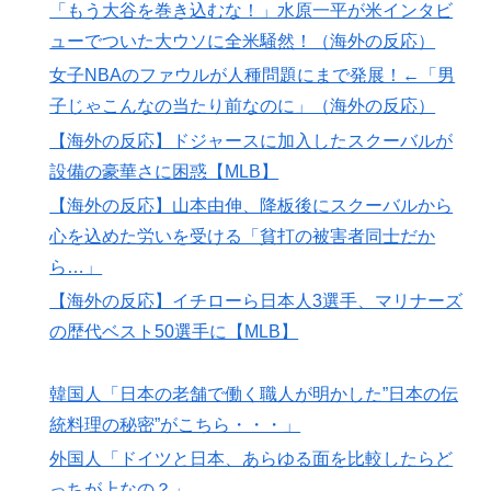
「もう大谷を巻き込むな！」水原一平が米インタビ
ューでついた大ウソに全米騒然！（海外の反応）
女子NBAのファウルが人種問題にまで発展！←「男
子じゃこんなの当たり前なのに」（海外の反応）
【海外の反応】ドジャースに加入したスクーバルが
設備の豪華さに困惑【MLB】
【海外の反応】山本由伸、降板後にスクーバルから
心を込めた労いを受ける「貧打の被害者同士だか
ら…」
【海外の反応】イチローら日本人3選手、マリナーズ
の歴代ベスト50選手に【MLB】
韓国人「日本の老舗で働く職人が明かした”日本の伝
統料理の秘密”がこちら・・・」
外国人「ドイツと日本、あらゆる面を比較したらど
っちが上なの？」