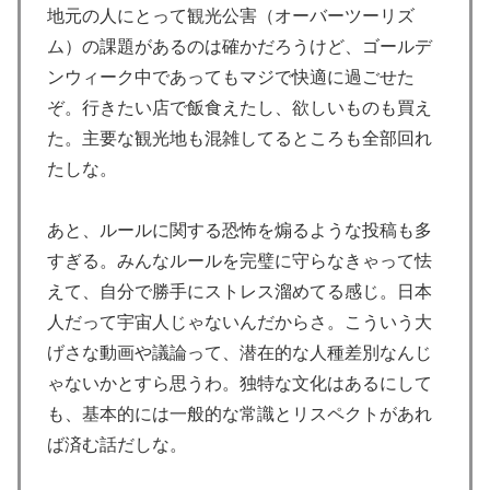
木彩艶!?中村敬斗!?本田圭佑、中田英寿..海外ファンが
地元の人にとって観光公害（オーバーツーリズ
選出した選手がこれ！【海外の反応】
ム）の課題があるのは確かだろうけど、ゴールデ
韓国人「真似せずにはいられない日本の展示会の内容が
▶
ンウィーク中であってもマジで快適に過ごせた
こちら…」→「日本はこういうのが本当に上手い…（ﾌﾞ
ぞ。行きたい店で飯食えたし、欲しいものも買え
ﾙﾌﾞﾙ」＝韓国の反応
た。主要な観光地も混雑してるところも全部回れ
韓国人「日本の高校野球甲子園大会が全く理解できない
▶
たしな。
んですけど…」
韓国人「日本の老舗で働く職人が明かした”日本の伝統
▶
あと、ルールに関する恐怖を煽るような投稿も多
料理の秘密”がこちら・・・」
すぎる。みんなルールを完璧に守らなきゃって怯
韓国が独島を不法占拠？…日本の高校新教科書、また強
▶
えて、自分で勝手にストレス溜めてる感じ。日本
引な主張＝韓国の反応
人だって宇宙人じゃないんだからさ。こういう大
中国人「これだけは慣れそうにない海外の文化といえば
げさな動画や議論って、潜在的な人種差別なんじ
▶
何？」
ゃないかとすら思うわ。独特な文化はあるにして
も、基本的には一般的な常識とリスペクトがあれ
海外の反応：八村塁「誰が何と言おうと僕は日本人」
▶
ば済む話だしな。
フランス人「なぜ移籍させない?」中村敬斗に複数オフ
▶
ァー！ランスが46億円要求でまさかの残留の可能性浮