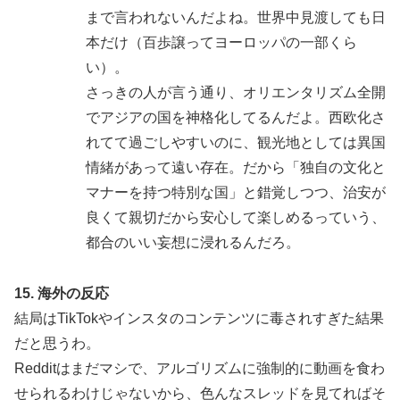
まで言われないんだよね。世界中見渡しても日
本だけ（百歩譲ってヨーロッパの一部くら
い）。
さっきの人が言う通り、オリエンタリズム全開
でアジアの国を神格化してるんだよ。西欧化さ
れてて過ごしやすいのに、観光地としては異国
情緒があって遠い存在。だから「独自の文化と
マナーを持つ特別な国」と錯覚しつつ、治安が
良くて親切だから安心して楽しめるっていう、
都合のいい妄想に浸れるんだろ。
15. 海外の反応
結局はTikTokやインスタのコンテンツに毒されすぎた結果
だと思うわ。
Redditはまだマシで、アルゴリズムに強制的に動画を食わ
せられるわけじゃないから、色んなスレッドを見てればそ