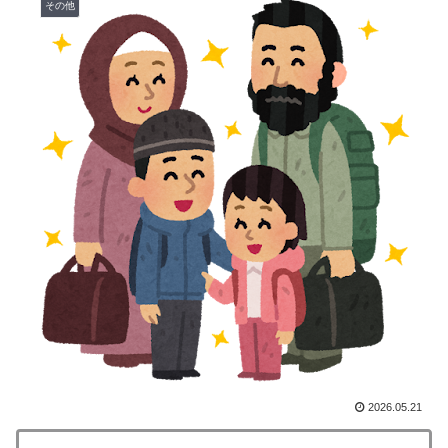
その他
した極限の中の日本人の姿に世界が衝撃
韓国人「我が国に価値のある歴史遺産や伝統が残ってな
▶
い本当の理由がこちら・・・」
私が作った餃子ラーメンを見てくれ←「見事だ」（海外
▶
の反応）
外国人「プレミアで見たい」日本代表森保一監督、退任
▶
後は海外クラブの監督挑戦か!?「視野には入れていま
す」制度上は欧州での監督就任が可能【海外の反応】
韓国人「真似せずにはいられない日本の展示会の内容が
▶
こちら…」→「日本はこういうのが本当に上手い…（ﾌﾞ
ﾙﾌﾞﾙ」＝韓国の反応
海外「日本人はなんて気高いんだ！」 英高級紙も驚愕
▶
した極限の中の日本人の姿に世界が衝撃
海外「羨ましい！」日本ならではの夏の風物詩に海外が
▶
2026.05.21
びっくり仰天