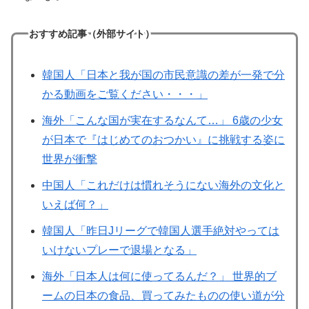
おすすめ記事（外部サイト）
韓国人「日本と我が国の市民意識の差が一発で分
かる動画をご覧ください・・・」
海外「こんな国が実在するなんて…」 6歳の少女
が日本で『はじめてのおつかい』に挑戦する姿に
世界が衝撃
中国人「これだけは慣れそうにない海外の文化と
いえば何？」
韓国人「昨日Jリーグで韓国人選手絶対やっては
いけないプレーで退場となる」
海外「日本人は何に使ってるんだ？」 世界的ブ
ームの日本の食品、買ってみたものの使い道が分