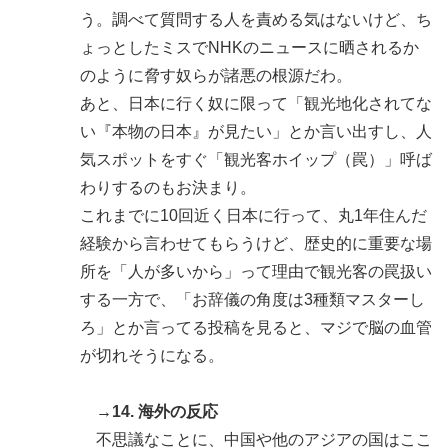
う。調べて質問する人を責める気はないけど、ち
ょっとしたミスでNHKのニュースに晒されるか
のように脅す奴らが諸悪の根源だわ。
あと、日本に行く奴に限って「観光地化されてな
い『本物の日本』が見たい」とか言い出すし、人
気スポットをすぐ「観光客ホイップ（罠）」呼ば
わりするのもお決まり。
これまでに10回近く日本に行って、丸1年住んだ
経験から言わせてもらうけど、歴史的に重要な場
所を「人が多いから」って理由で観光客の罠扱い
する一方で、「お辞儀の角度は3種類マスターし
ろ」とか言ってる投稿を見ると、マジで脳の血管
が切れそうになる。
→14. 海外の反応
不思議なことに、中国や他のアジアの国はここ