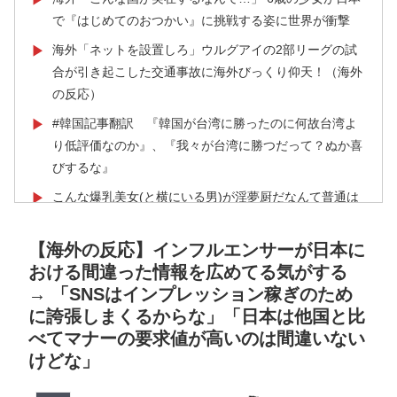
で『はじめてのおつかい』に挑戦する姿に世界が衝撃
海外「ネットを設置しろ」ウルグアイの2部リーグの試
▶
合が引き起こした交通事故に海外びっくり仰天！（海外
の反応）
#韓国記事翻訳 『韓国が台湾に勝ったのに何故台湾よ
▶
り低評価なのか』、『我々が台湾に勝つだって？ぬか喜
びするな』
こんな爆乳美女(と横にいる男)が淫夢厨だなんて普通は
▶
誰も思わないんだ
【海外の反応】インフルエンサーが日本に
海外「日本人は何に使ってるんだ？」 世界的ブームの
▶
おける間違った情報を広めてる気がする
日本の食品、買ってみたものの使い道が分からない外国
→ 「SNSはインプレッション稼ぎのため
人が続出
に誇張しまくるからな」「日本は他国と比
韓国人「韓国人が日本へ行くたびに思うことがこち
▶
べてマナーの要求値が高いのは間違いない
ら…」→「同意する」「めちゃくちゃ分かる…（ﾌﾞﾙﾌﾞ
けどな」
ﾙ」＝韓国の反応
海外「日本人はなんて気高いんだ！」 英高級紙も驚愕
▶