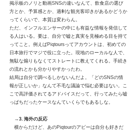
掲示板のノリと動画SNSの違いなんて、飲食店の選び
方とか、予算感とか、過剰な観光客叩きがあるかどうか
ってくらいで、本質は変わらん。
ただ、インフルエンサーの中にも有益な情報を発信して
る人はいる。要は、自分で嘘と真実を見極める目を持て
ってこと。例えばPiqtoursってアカウントは、初めての
日本旅行でマジで役に立った。現地のローカルな人で、
無駄な煽りもなくてストレートに教えてくれる。手続き
の流れとかも分かりやすかったわ。
結局は自分で調べるしかないんだよ。「どのSNSの情
報が正しいか」なんて不毛な議論で悩む必要はない。こ
こで高評価されてるアドバイスだって、行ってみたら嘘
っぱちだったケースなんていくらでもあるしな。
→3. 海外の反応
横からだけど、あのPiqtourのアビーは自分も好きだ