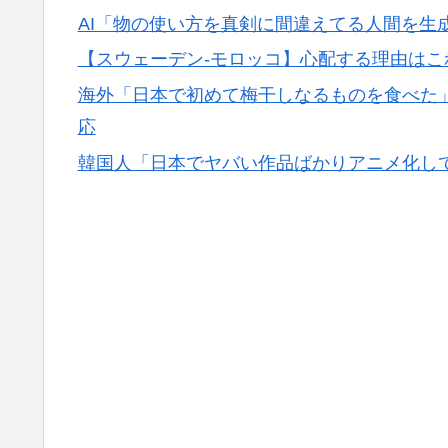
外国人「2002年W杯は?」韓国サッカーに
▶
AI「物の使い方を真剣に間違えてる人間を生
騒然！【海外の反応】
【スウェーデン-モロッコ】心配する理由は
国際的な小咄 読者投稿 （ゼンマイ式）手間
▶
海外「日本で初めて梅干しなるものを食べた
海外「日本なんて行くんじゃなかった…」 
▶
応
失望する事態に
韓国人「日本でヤバい作品ばかりアニメ化し
海外「世界で日本を死守するぞ！」 日本の
▶
AI「物の使い方を真剣に間違えてる人間を生
▶
韓国人「PSG、日本の鈴木彩艶に約60億円
▶
ﾌﾞﾙ）」「レギュラーとして出れるとは思わない
【海外の反応】野球を観はじめたばかりなん
▶
の？ → 「トップ層ではあるが二刀流の影響
サイヤングも獲れると思うんだけどな」