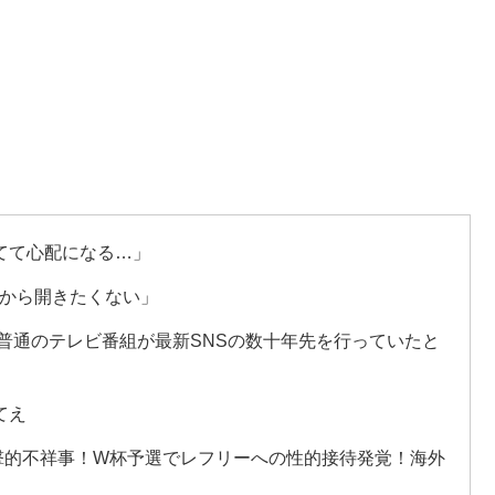
てて心配になる…」
だから開きたくない」
普通のテレビ番組が最新SNSの数十年先を行っていたと
てえ
衝撃的不祥事！W杯予選でレフリーへの性的接待発覚！海外