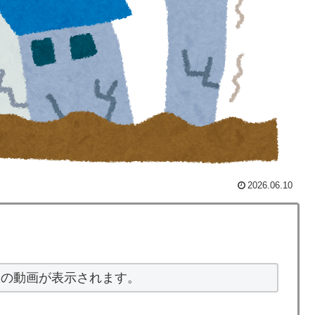
てるの？」
ら81年、核兵器が再び増え始めた世界【海外の反応・解
審判に性接待したことが発覚！」
アがないので韓国が羨ましくて羨ましくて仕方がないん
2026.06.10
レス加入が決定的に！メディカル検査をパス！現地サポ
反応】
ス加入へ「アーセナルサポの好きなクラブで良かった」
五輪で複数回の性接待を行い審判を買収していたことが
波の動画が表示されます。
ダ工作ってどれくらいあるんだろうな → 「どこの国も