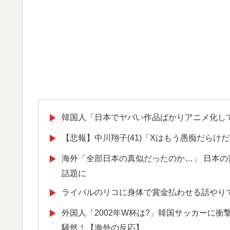
韓国人「日本でヤバい作品ばかりアニメ化し
▶
【悲報】中川翔子(41)「Xはもう愚痴だらけ
▶
海外「全部日本の真似だったのか…」 日本の
▶
話題に
ライバルのリコに身体で賞金払わせる話やり
▶
外国人「2002年W杯は?」韓国サッカーに
▶
騒然！【海外の反応】