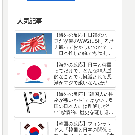
人気記事
【海外の反応】日韓のハー
フだが俺のWW2に対する歴
史観っておかしいのか？ →
「日本推しの俺でも歴史改
変は引くわ」「洗脳と不十
【海外の反応】日本と韓国
分な教育の賜物だな」
ってだけで、どんな非人道
的なことでも擁護される風
潮がマジで嫌いなんだが →
「"日本はWW2で酷いこと
【海外の反応】"韓国人の性
をしたことを誰も知らな
格が悪いから"ではない…島
い"って本気で言ってるの
国の日本人には理解しがた
か？」「ネットのやり過ぎ
い"感情的に歴史を蒸し返
じゃないか？」
す"根本原因 → 「自分たち
【韓国の反応】フィンラン
の被害者意識は高いのに加
ド人「韓国と日本の関係っ
害者意識が低すぎるわ」