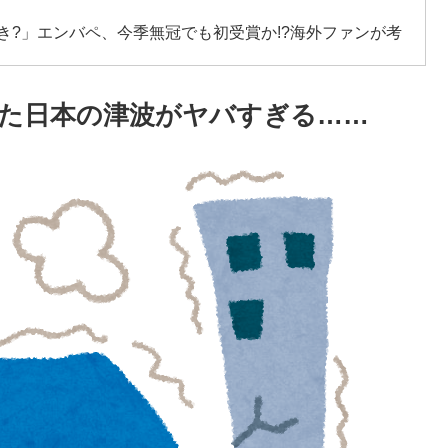
き?」エンバペ、今季無冠でも初受賞か!?海外ファンが考
びいき』にヨーロッパ全土から不満の声
した日本の津波がヤバすぎる……
日本側に提示するも拒否される＝韓国の反応
ジア杯優勝（通算5回目・最多優勝国）」→「韓国は8強
ってしまったね」「韓国は監督の問題が大きい」「日本
れない壁である」
のは禁止。結婚四十年これでやってる」経験するまで信
外国人投資家と機関が売り越しを仕掛けコスピが4%を超え
を見せてくれ！」
た飲み物を貰ったんだけど、これってどうやって開ける