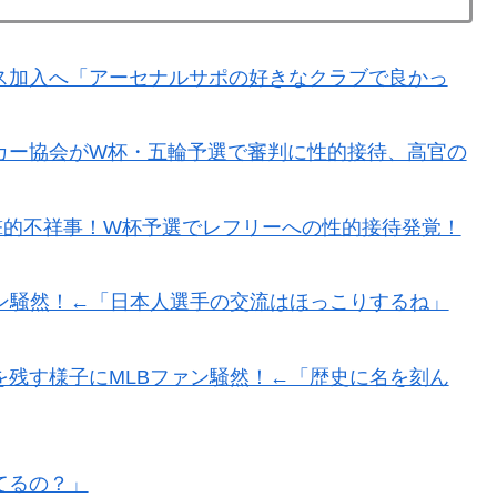
する情報はマジで両極端なものしかない」
五輪で複数回の性接待を行い審判を買収していたことが
ス加入へ「アーセナルサポの好きなクラブで良かっ
でトランプ政権に泣き付くも無視されて海外失笑！【海外
カー協会がW杯・五輪予選で審判に性的接待、高官の
これだけ…？【ポーランドボール】
衝撃的不祥事！W杯予選でレフリーへの性的接待発覚！
理観の高さに海外が超感動
ン騒然！←「日本人選手の交流はほっこりするね」
去られる瞬間！！
日本を知ってしまったディズニー信者、帰国後『本家』に
残す様子にMLBファン騒然！←「歴史に名を刻ん
ホ画面だとイマナガ節を炸裂「NPBでは面白さが必須条
てるの？」