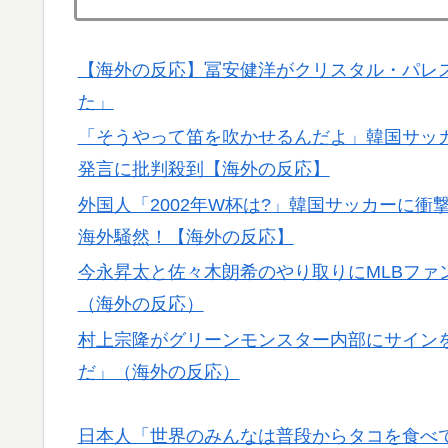
▶
同じようなことをやってるよな」「中国に関
【激震】韓国人「韓国サッカー協会、W杯・
▶
【海外の反応】冨安健洋がクリスタル・パレ
発覚…（ﾌﾞﾙﾌﾞﾙ」＝韓国の反応
た」
外国人「使い捨てだ」FIFA会長、辞任危機
▶
「そうやって笛を吹かせるんだよ」韓国サッ
の反応】
発言に批判殺到【海外の反応】
【スウェーデン-モロッコ】心配する理由は
▶
外国人「2002年W杯は?」韓国サッカーに
海外騒然！【海外の反応】
海外「さすが日本！」日本の医療従事者の倫
▶
今永昇太と佐々木朗希のやり取りにMLBファ
ガソリンスタンドで助けを求めた女性が連れ
▶
（海外の反応）
海外「日本なんて行くんじゃなかった…」 
▶
村上宗隆がグリーンモンスター内部にサインを
失望する事態に
だ」（海外の反応）
【海外の反応】今永昇太、好調の秘訣はスマ
▶
件なの？」
日本人「世界のみんなは普段からタコを食べ