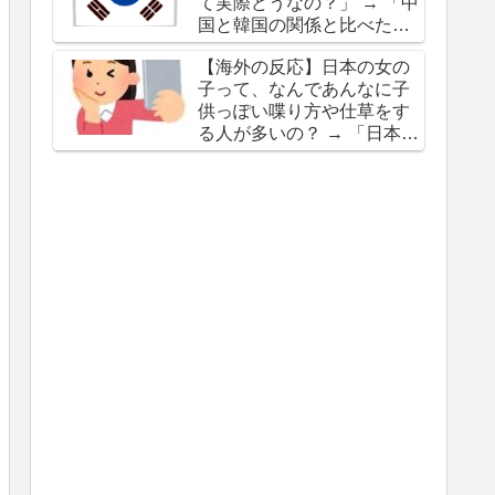
て実際どうなの？」 → 「中
「日本を批判するが韓国も
国と韓国の関係と比べたら
ベトナムで酷いことをして
全然マシだぞ」「"反省も歴
たよね？」
【海外の反応】日本の女の
史教育もしないドイツ"って
子って、なんであんなに子
感じ」
供っぽい喋り方や仕草をす
る人が多いの？ → 「日本
は"カワイイ"の国だから
な」「日本でもやり過ぎる
と"ぶりっ子"だって嫌われ
るぞ」