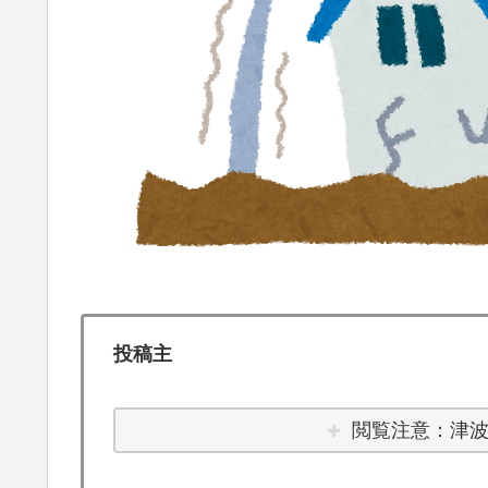
んだ！？」【海外の反応】
日本人「世界のみんなは普段からタコを食べ
▶
人類は広島から何を学んだのか 原爆投下か
▶
説】
韓国人「韓国サッカー協会W杯予選で外国人
▶
韓国人「日本には韓国みたいなドラッグスト
▶
だそうです」
英国人「ようこそ」冨安健洋、クリスタルパ
▶
が歓迎！アーセナルファンも祝福！【海外の
投稿主
【海外の反応】冨安健洋がクリスタル・パレ
▶
【激震】韓国人「韓国サッカー協会、W杯・
▶
閲覧注意：津
発覚…（ﾌﾞﾙﾌﾞﾙ」＝韓国の反応
【海外の反応】ネット上での中国のプロパガン