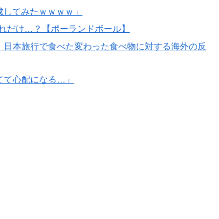
衝撃的不祥事！W杯予選でレフリーへの性的接待発覚！海外
成してみたｗｗｗｗ」
これだけ…？【ポーランドボール】
を楽しむ妄想？
」日本旅行で食べた変わった食べ物に対する海外の反
日本を知ってしまったディズニー信者、帰国後『本家』に
てて心配になる…」
消防署を訪れたちびっ子集団が世界をメロメロに
成してみたｗｗｗｗ」
で正式オファー・・・」→「あいつがそれほどなのか（ﾌﾞﾙ
...
だが大谷翔平って投手としてはどれくらいのレベルな
で超一流とまでは言えないイメージ」「投手に専念したら