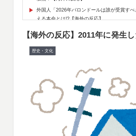
外国人「2026年バロンドールは誰が受賞すべ
▶
える本命とは!?【海外の反応】
欧州「日本だけ反則だろ…」 世界の『日本
▶
【海外の反応】2011年に発生
韓国政府、謝罪をすれば賠償を放棄する案を
▶
歴史・文化
韓国人「U17日本代表、決勝で中国を破りア
▶
で落ちたのに・・・もう越えられない壁にな
はもうどんなに精神勝利したところで超えら
海外「うちは同じ日に二人とも不機嫌になる
▶
じてもらえない結婚の話…？
韓国人「SKハイニックスが10%台の暴落！
▶
る大幅な下落‥」
ロシア「お前らの国にある似非エッフェル塔
▶
海外「誰か助けて！日本で不思議な瓶に入っ
▶