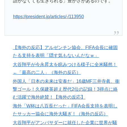
語がなくても生きられる」豊かさがあるのです。
https://president.jp/articles/-/113950
【海外の反応】アルゼンチン協会、FIFA会長に確固
たる支持を表明「隠す気もないんだなｗ」
大谷翔平が今永昇太を睨みつける様子に全米騒然！
←「最高の二人」（海外の反応）
外国人「日本の未来は安泰だ」16歳MF三井寺眞、衝
撃ゴール！久保建英超え歴代2位の記録！3得点に絡
む活躍で海外絶賛！【海外の反応】
海外「W杯は八百長だった」FIFA会長支持を表明し
たサッカー協会に海外大騒ぎ！（海外の反応）
大谷翔平がアンバサダーに就任した企業に世界が騒