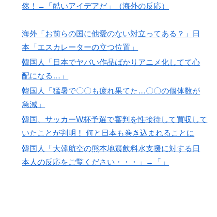
然！←「酷いアイデアだ」（海外の反応）
海外「お前らの国に他愛のない対立ってある？」日
本「エスカレーターの立つ位置」
韓国人「日本でヤバい作品ばかりアニメ化してて心
配になる…」
韓国人「猛暑で〇〇も疲れ果てた…〇〇の個体数が
急減」
韓国、サッカーW杯予選で審判を性接待して買収して
いたことが判明！ 何と日本も巻き込まれることに
韓国人「大韓航空の熊本地震飲料水支援に対する日
本人の反応をご覧ください・・・」→「」