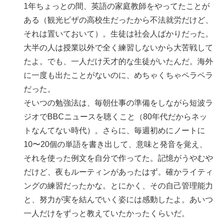
1年ちょっとの間、英語の家庭教師をやってたことが
ある（観光ビザの高校生だったから不法就労だけど、
それは置いておいて）。生徒は社会人ばかりだった。
大半の人は授業以外で全く練習しないから大苦戦して
たよ。でも、一人だけ天才的な生徒がいたんだ。海外
に一度も出たことがないのに、めちゃくちゃペラペラ
だった。
そいつの勉強法は、毎朝仕事の準備をしながら短波ラ
ジオでBBCニュースを聴くこと（80年代だからネッ
トなんてない時代）。さらに、毎週初めにノートに
10〜20個の単語を書き出して、意味と発音を覚え、
それを使った例文を自分で作ってた。記憶がうやむや
だけど、夜もルーティンがあったはず。確かライティ
ングの練習だったかな。とにかく、その自己管理能力
と、努力が実を結んでいく姿には感動したよ。あいつ
一人だけをずっと教えていたかったくらいだ。