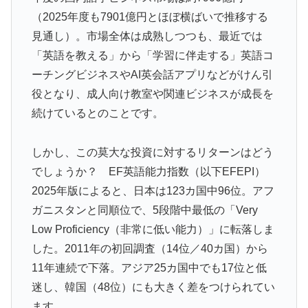
支持を表明「隠す気もないんだなｗ」
（2025年度も7901億円とほぼ横ばいで推移する
【海外の反応】冨安健洋がクリスタル・パレス加入へ
▶
見通し）。市場全体は成熟しつつも、最近では
「アーセナルサポの好きなクラブで良かった」
「英語を教える」から「学習に伴走する」英語コ
フランス人「欲張りすぎだ」中村敬斗、ランス残留の可
▶
ーチングビジネスやAI英会話アプリなどがけん引
能性を会長が示唆！移籍金が交渉の壁に..現地サポの本
役となり、成人向け教室や関連ビジネスが成長を
音がこれ！【海外の反応】
続けているとのことです。
韓国人「とある日本の飲食店で、韓国人店員が韓国人団
▶
体客と口論になった理由がこちら・・・」
しかし、この莫大な投資に対するリターンはどう
韓国人「熊本地震で見る日本の土木技術の完全勝利をご
▶
でしょうか？ EF英語能力指数（以下EFEPI）
覧ください」→「これはすごいわ」「こういうのを見る
2025年版によると、日本は123カ国中96位。アフ
と日本人は何か適当に作る感じがしない・・・」「あれ
ガニスタンと同順位で、5段階中最低の「Very
がまさに経験値である」
Low Proficiency（非常に低い能力）」に転落しま
海外「日本人はなんて気高いんだ！」 英高級紙も驚愕
▶
した。2011年の初回調査（14位／40カ国）から
した極限の中の日本人の姿に世界が衝撃
11年連続で下落。アジア25カ国中でも17位と低
若いカバがワニを枕にしてしまうまさかの瞬間！！
▶
迷し、韓国（48位）にも大きく差をつけられてい
韓国人「日本のアニメ業界で100年続いている暗黙の伝
▶
ます。