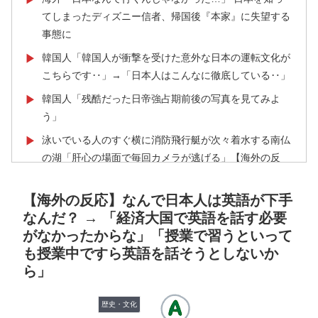
てしまったディズニー信者、帰国後『本家』に失望する
事態に
韓国人「韓国人が衝撃を受けた意外な日本の運転文化が
▶
こちらです‥」→「日本人はこんなに徹底している‥」
韓国人「残酷だった日帝強占期前後の写真を見てみよ
▶
う」
泳いでいる人のすぐ横に消防飛行艇が次々着水する南仏
▶
の湖「肝心の場面で毎回カメラが逃げる」【海外の反
応】
【海外の反応】なんで日本人は英語が下手
韓国人「東京とソウルの宿泊費や交通費を徹底比較した
▶
なんだ？ → 「経済大国で英語を話す必要
結果判明した驚きの物価事情がこちらです」→「こんな
がなかったからな」「授業で習うといって
に物価差があるの？‥」
も授業中ですら英語を話そうとしないか
韓国人「韓国に10年間の出場権剥奪や過去ワールドカッ
▶
ら」
プ、オリンピック予選の記録削除を要求するFIFA公式制
裁を海外メディアが報道！」
歴史・文化
ストーカーガチ勢は僅かな情報で垢特定出来るからね
▶