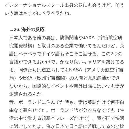
インターナショナルスクール出身の奴にも会うけど、そう
いう層はさすがにペラペラだね。
→26. 海外の反応
日本人である俺の妻は、防衛関連やJAXA（宇宙航空研
究開発機構）と取引のある企業で働いてるんだけど、英
語はペラペラでドイツ語もそこそこ話せる。この2つの
言語ができるおかげで、かなり良いキャリアを築けてる
よ。同僚たちは逆立ちしてもNASA（アメリカ航空宇宙
局）やESA（欧州宇宙機関）の人間と意思疎通ができ
ないから、国際的なイベントや海外出張にはいつも妻が
派遣されるんだ。
昔、ポーランドに住んでた時も、妻は英語だけで何不自
由なく暮らせてた。ポーランド語が分からなくても（生
活の中で覚える超基本フレーズだけで）、我が国で快適
に過ごしてたよ。俺が日本で日本語に苦戦してるのと比