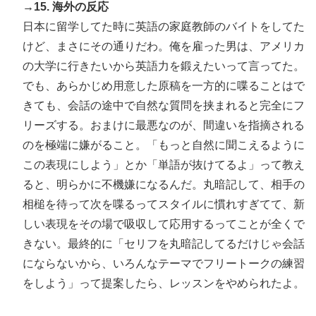
→15. 海外の反応
日本に留学してた時に英語の家庭教師のバイトをしてた
けど、まさにその通りだわ。俺を雇った男は、アメリカ
の大学に行きたいから英語力を鍛えたいって言ってた。
でも、あらかじめ用意した原稿を一方的に喋ることはで
きても、会話の途中で自然な質問を挟まれると完全にフ
リーズする。おまけに最悪なのが、間違いを指摘される
のを極端に嫌がること。「もっと自然に聞こえるように
この表現にしよう」とか「単語が抜けてるよ」って教え
ると、明らかに不機嫌になるんだ。丸暗記して、相手の
相槌を待って次を喋るってスタイルに慣れすぎてて、新
しい表現をその場で吸収して応用するってことが全くで
きない。最終的に「セリフを丸暗記してるだけじゃ会話
にならないから、いろんなテーマでフリートークの練習
をしよう」って提案したら、レッスンをやめられたよ。