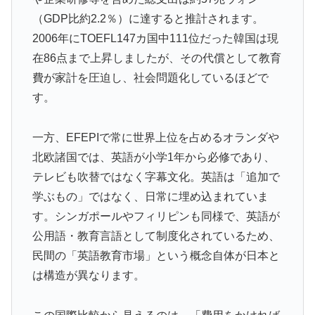
の反応をご覧ください・・・」→「」
（GDP比約2.2％）に達すると推計されます。
【韓国の反応】また日本が竹島の領有権を主張してきた
▶
2006年にTOEFL147カ国中111位だった韓国は現
ぞ → 「この話題は永遠に終わらないな」「日本政府の
在86点まで上昇しましたが、その代償として教育
支持率が落ちてきた時点でこの手のニュースが出るのは
費が家計を圧迫し、社会問題化しているほどで
予想できた」
す。
イチローさん「僕は本を読まない。好きなアニメはドラ
▶
ゴンボール」【海外の反応】
一方、EFEPIで常に世界上位を占めるオランダや
【朗報】レインボー池田、女子アナと結婚www
▶
北欧諸国では、英語が小学1年から必修であり、
【朗報】韓国人「日本のサッカー選手、90年代の映画ス
▶
テレビも吹替ではなく字幕文化。英語は「追加で
ターかよ」
学ぶもの」ではなく、日常に埋め込まれていま
国際的な小咄 読者投稿 中小企業診断士受験者向けのIT
▶
す。シンガポールやフィリピンも同様で、英語が
パスポート試験対策
公用語・教育言語として制度化されているため、
ワールドカップは誰のものか FIFA新会社構想が10日
▶
民間の「英語教育市場」という概念自体が日本と
足らずで撤回された理由【海外の反応・解説】
は構造が異なります。