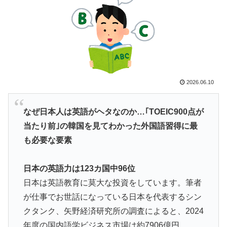
外国人「使い捨てだ」FIFA会長、辞任危機でトランプ政
▶
権に泣き付くも無視されて海外失笑！【海外の反応】
外国人「日本の未来は安泰だ」16歳MF三井寺眞、衝撃
▶
ゴール！久保建英超え歴代2位の記録！3得点に絡む活躍
で海外絶賛！【海外の反応】
2026.06.10
【海外の反応】日本のウェブサイトって質の低いものが
▶
多い気がする → 「日本のIT業界は色々と問題があるか
なぜ日本人は英語がヘタなのか…｢TOEIC900点が
らな」「ゲームのUIは優れてるのに不思議」
当たり前｣の韓国を見てわかった外国語習得に最
アメリカ人「お前らの学校ではどんな理由で退学者が出
▶
も必要な要素
た？？」
海外「消火栓もフェイクだから消防士が右往左往する中
▶
日本の英語力は123カ国中96位
国www」
日本は英語教育に莫大な投資をしています。筆者
韓国人「日本でヤバい作品ばかりアニメ化してて心配に
▶
が仕事でお世話になっている日本を代表するシン
なる…」
クタンク、矢野経済研究所の調査によると、2024
【海外の反応】アルゼンチン協会、FIFA会長に断固たる
▶
年度の国内語学ビジネス市場は約7906億円