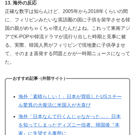
13. 海外の反応
正確な数字は知らんけど、2005年から2018年くらいの間
に、フィリピンみたいな英語圏の国に子供を留学させる韓
国の親がめちゃくちゃ増えたんだよね。これって東南アジ
アでK-POPや韓流ドラマが流行り出した時期と見事に被
る。実際、韓国人男がフィリピンで現地妻に子供孕ませ
て、そのまま蒸発する問題とかが一時期ニュースになって
た。
おすすめ記事（外部サイト）
海外「素晴らしい！」日本が買収したUSスチー
ル驚異の大復活に米国人が大喜び
海外「日本なんて行くんじゃなかった…」 日本
を知ってしまったディズニー信者、帰国後『本
家』に失望する事態に