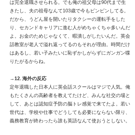
は完全退職させられる。でも俺の祖父母は90代まで生
きたし、夫の祖母なんて103歳で今もピンピンしてる。
だから、うどん屋を開いたりタクシーの運転手をした
り、セカンドキャリアに進む人がめちゃくちゃ多いんだ
よ。お金のためじゃなくて、暇潰しがしたいんだ。英会
話教室が老人で溢れ返ってるのもそれが理由。時間だけ
はあるし、若い子みたいに恥ずかしがらずにガンガン喋
りたがるからね。
→12. 海外の反応
定年退職した日本人に英会話スクールはマジで人気。俺
もたくさんの高齢者を教えてたけど、みんな社交の場と
して、あとは認知症予防の脳トレ感覚で来てたよ。若い
世代は、学校や仕事でどうしても必要にならない限り、
義務教育が終わったら誰も英語なんて使おうとしない。