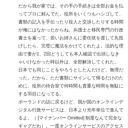
だから我が家では、その手の手続きは全部お金を払
ってプロに頼んでた。役所をいくつもハシゴして、
書類の記入を手伝ったり役人と交渉したりする時間
が俺にはなかったからね。弁護士と移民専門の行政
書士を雇って、若いお姉さんに委任状を渡して丸投
げしたら、完璧に魔法をかけてくれたよ。法的な理
由で妻が1、2回どうしても本人確認で出頭しなき
ゃいけなかった時以外は、全部解決してくれた。
日本でも同じことをやろうとしたんだけど、無理だ
った。だから、ただ書類にサインして帰るだけのた
めに、役所の待合室で何時間も貴重な時間を無駄に
する羽目になってる。
ポーランドの話に戻るけど、我が国のオンラインデ
ジタル行政サービスは、日本より光年単位で進んで
るよ。（ [マイナンバー Omitted] 制度なんて完全な
ギャグだわ）。一度オンラインサービスのアクセス