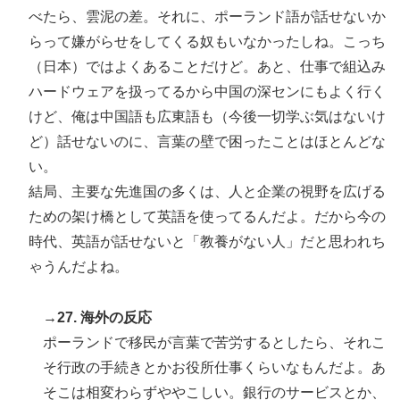
べたら、雲泥の差。それに、ポーランド語が話せないか
らって嫌がらせをしてくる奴もいなかったしね。こっち
（日本）ではよくあることだけど。あと、仕事で組込み
ハードウェアを扱ってるから中国の深センにもよく行く
けど、俺は中国語も広東語も（今後一切学ぶ気はないけ
ど）話せないのに、言葉の壁で困ったことはほとんどな
い。
結局、主要な先進国の多くは、人と企業の視野を広げる
ための架け橋として英語を使ってるんだよ。だから今の
時代、英語が話せないと「教養がない人」だと思われち
ゃうんだよね。
→27. 海外の反応
ポーランドで移民が言葉で苦労するとしたら、それこ
そ行政の手続きとかお役所仕事くらいなもんだよ。あ
そこは相変わらずややこしい。銀行のサービスとか、