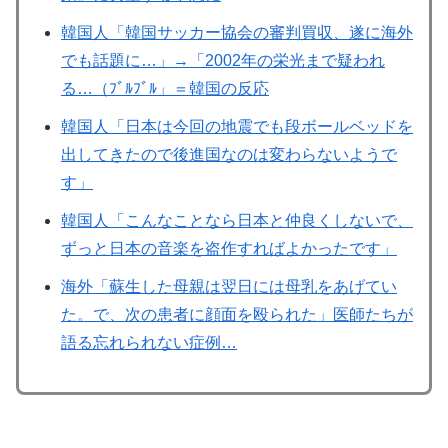
韓国人「韓国サッカー協会の審判買収、遂に海外
でも話題に…」→「2002年の栄光まで疑われ
る…（ﾌﾞﾙﾌﾞﾙ」＝韓国の反応
韓国人「日本は今回の地震でも段ボールベッドを
出してきたので後進国なのは変わらないようで
す」
韓国人「こんなことなら日本と仲良くしないで、
ずっと日本の音楽を盗作すればよかったです」
海外「蘇生した母親は翌日には母乳をあげてい
た。で、次の患者に顔面を殴られた」医師たちが
語る忘れられない症例…