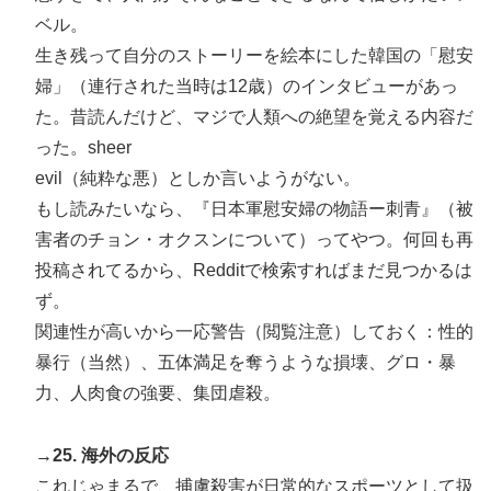
ベル。
生き残って自分のストーリーを絵本にした韓国の「慰安
婦」（連行された当時は12歳）のインタビューがあっ
た。昔読んだけど、マジで人類への絶望を覚える内容だ
った。sheer
evil（純粋な悪）としか言いようがない。
もし読みたいなら、『日本軍慰安婦の物語ー刺青』（被
害者のチョン・オクスンについて）ってやつ。何回も再
投稿されてるから、Redditで検索すればまだ見つかるは
ず。
関連性が高いから一応警告（閲覧注意）しておく：性的
暴行（当然）、五体満足を奪うような損壊、グロ・暴
力、人肉食の強要、集団虐殺。
→25. 海外の反応
これじゃまるで、捕虜殺害が日常的なスポーツとして扱