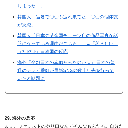
しまった…」
韓国人「猛暑で〇〇も疲れ果てた…〇〇の個体数
が急減」
韓国人「日本の某全国チェーン店の商品写真が話
題になっている理由がこちら…」→「羨ましい…
（ﾌﾞﾙﾌﾞﾙ」＝韓国の反応
海外「全部日本の真似だったのか…」 日本の普
通のテレビ番組が最新SNSの数十年先を行って
いたと話題に
29. 海外の反応
まぁ、ファシストのやり口なんてそんなもんだろ。自分た