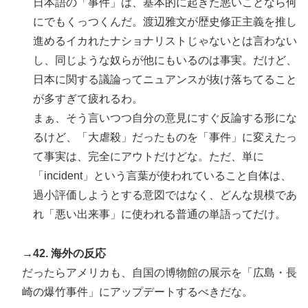
日本語の「事件」は、基本的に起きた悪いことなら何
にでもくっつくんだ。渡辺雅文が歴史修正主義を推し
進めるイカれたナショナリストじゃないとは言わない
し、同じような奴らが他にもいるのは事実。だけど、
日本に関する議論ってニュアンスが抜け落ちてること
が多すぎて疲れるわ。
まぁ、そう言いつつ自分の意見にすぐ反論する形にな
るけど、「大虐殺」だったものを「事件」に変えたっ
て事実は、完全にアウトだけどな。ただ、単に
「incident」という言葉が使われていること自体は、
過小評価しようとする意図ではなく、どんな規模であ
れ「悪い出来事」に使われる普通の単語ってだけ。
→42. 海外の反応
だったらアメリカも、自国の博物館の展示を「広島・長
崎の爆竹事件」にアップデートするべきだな。