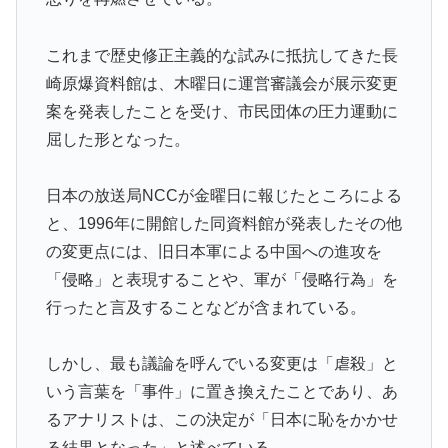
韓国人「不適切接待疑惑、2002年イタリア・スペイン
▶
戦で『韓国に奪われた』と欧州の大手メディアが一斉に
これまで歴史修正主義的な試みに抵抗してきた長
報道！」
崎原爆資料館は、木曜日に運営審議会が展示変更
【MLB】ドジャースファン「7連敗はしんどいわ……」
▶
案を発表したことを受け、市民団体の圧力運動に
→ 「まだまだ7.5ゲーム差もあるんだぞ」「毎年暑い季
屈した形となった。
節に負けることが増えるけど結局10月には勝って終わる
んだよ」
日本の放送局NCCが金曜日に報じたところによる
裏庭に現れたクマがスカンクに撃退されるまさかの瞬
▶
と、1996年に開館した同資料館が発表したその他
間！！
の変更点には、旧日本軍による中国への進攻を
ワイの作った卵豆腐にいくら出せる？
▶
「侵略」と表現することや、軍が「侵略行為」を
行ったと言及することなどが含まれている。
焦げだらけの業務用鉄板が水と蒸気で鏡のようにピカピ
▶
カに「味が全部流れていく！」【海外の反応】
しかし、最も議論を呼んでいる変更は「虐殺」と
【海外の反応】52歳イチロー、マ軍主催のホームラン競
▶
いう言葉を「事件」に置き換えたことであり、あ
争で柵越えを連発「現役時代の噂は本当だったんだ
な…」
るアナリストは、この決定が「日本に恥をかかせ
る結果となった」と述べている。