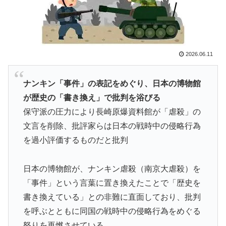
韓国人「韓国のイメージ失墜は免れないのか？2011〜
▶
12年の国際試合における外国審判への接待疑惑が海外で
一斉に報じられる‥」
海外「日本なんて行くんじゃなかった…」 日本を知っ
▶
2026.06.11
てしまったディズニー信者、帰国後『本家』に失望する
事態に
ナンキン「事件」の表記をめぐり、日本の博物館
韓国人「手術中に震度6強の地震、その時の日本の医療
▶
が歴史の「書き換え」で批判を浴びる
スタッフたちの姿をご覧ください」→「マジで鳥肌立っ
保守派の圧力により長崎原爆資料館が「虐殺」の
た」「こういう姿は韓国も見習わないと」「あんな状況
なら日本だけではなく韓国の医療関係者も同じように行
文言を削除、批評家らは日本の戦時中の侵略行為
動したはずだ」【熊本地震】
を過小評価するものだと批判
韓国人「台風で品不足になった沖縄のスーパーに行って
▶
みたら、なぜか辛ラーメンだけ売れ残っていたんで
日本の博物館が、ナンキン虐殺（南京大虐殺）を
す…」
「事件」という言葉に置き換えたことで「歴史を
韓国人「韓国サッカー協会、外国人審判に“性接待”報
▶
書き換えている」との非難に直面しており、批判
道・・・」→「2002年の審判買収が事実だったの
を呼ぶとともに同国の戦時中の侵略行為をめぐる
か？」「日本人が言ってたこと正しかったね・・・...
怒りを再燃させている。