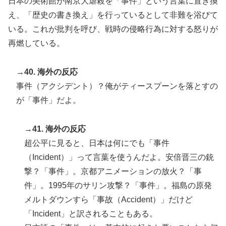
日本の美術館が南京大虐殺を「事件」という言葉に置き換
え、「歴史の書き換え」を行っているとして非難を浴びて
いる。これが批判を呼び、戦時の侵略行為に対する怒りが
再燃している。
→40. 海外の反応
事件（アクシデント）？俺がティースプーンを落とすの
が「事件」だよ。
→41. 海外の反応
超公平に見ると、日本は何にでも「事件
（Incident）」って言葉を使うんだよ。安倍晋三の銃
撃？「事件」。京都アニメーションの放火？「事
件」。1995年のサリン攻撃？「事件」。福島の原発
メルトダウンすら「事故（Accident）」だけど
「Incident」と訳されることもある。