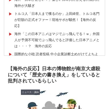
海外が大騒ぎ
トルコ人「日本人まで獲るのか」上田綺世、トルコ名門
▶
が巨額の正式オファー！現地サポが騒然！【海外の反
応】
海外「この日本アニメはマジでぶっ飛んでる！ｗ」外国
▶
人が予測不可能でぶっ飛んでると評価した日本アニメと
は・・・？ 海外の反応
国際的な小咄 読者投稿 中小企業診断士めがけてよちよ
▶
ち歩きな小咄 ～学習の仕方を学習しよう～
【海外の反応】日本の博物館が南京大虐殺
【韓国サッカー】性接待で審判買収！W杯予選7戦無敗
▶
について「歴史の書き換え」をしていると
の裏側
批判されているらしい
韓国人「織田信長の安土城の復元図と建築技術の高さに
▶
韓国人が衝撃！」→「当時の技術力に言葉を失う‥」
ニュース・議論
韓国人「本当にこれだけは日本がうらやましいと感じる
▶
ものがこちら・・・」