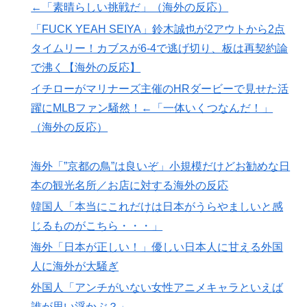
←「素晴らしい挑戦だ」（海外の反応）
海外「”京都の鳥”は良いぞ」小規模だけどお勧めな日本
▶
「FUCK YEAH SEIYA」鈴木誠也が2アウトから2点
の観光名所／お店に対する海外の反応
タイムリー！カブスが6-4で逃げ切り、板は再契約論
英国人「安心感が違う」冨安健洋、パレス移籍当日にデ
▶
で沸く【海外の反応】
ビュー！圧巻3連続ブロックも披露で現地サポが気づく..
イチローがマリナーズ主催のHRダービーで見せた活
【海外の反応】
躍にMLBファン騒然！←「一体いくつなんだ！」
海外「消火栓もフェイクだから消防士が右往左往する中
▶
（海外の反応）
国www」
韓国人「“韓国サッカー”性接待の試合結果をご覧くださ
▶
海外「”京都の鳥”は良いぞ」小規模だけどお勧めな日
い」→「マッサージ効果は間違いないねｗ」「これが本
本の観光名所／お店に対する海外の反応
当のベッドサッカーだ」
韓国人「本当にこれだけは日本がうらやましいと感
海外「日本が正しい！」優しい日本人に甘える外国人に
▶
じるものがこちら・・・」
海外が大騒ぎ
海外「日本が正しい！」優しい日本人に甘える外国
海外「凄すぎる！」折り紙と並ぶあの日本の偉大な発明
▶
人に海外が大騒ぎ
に海外がびっくり仰天
外国人「アンチがいない女性アニメキャラといえば
「オーデコロンの定期注文が月50本、1808年の請求書
▶
誰が思い浮かぶ？」