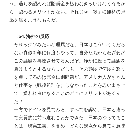
う。過ちを認めれば賠償金を払わなきゃいけなくなるか
ら、認めるメリットがない。それじゃ「敵」に無料の弾
薬を渡すようなもんだ。
→54. 海外の反応
そりゃクソみたいな理屈だな。日本はこういうくだら
ない真似を年に何度もやって、自分たちからわざわざ
この話題を再燃させてるんだぞ。静かに座って話題を
避けようとするならまだしも、その態度で何度も怒り
を買ってるのは完全に別問題だ。アメリカ人がちゃん
と仕事を（戦後処理を）しなかったことを思い出させ
て、嫌われ者になることのどこにメリットがあるん
だ？
一方でドイツを見てみろ。すべてを認め、日本と違っ
て実質的に前へ進むことができた。日本のやってるこ
とは「現実主義」を含め、どんな観点から見ても意味