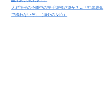
には72本」ナポレオンは1日2本を何に使っていたの
か…
大谷翔平の今季中の投手復帰絶望か？←「打者専念
で構わないぞ」（海外の反応）
【海外の反応】“新タナスコ”のディアスが地雷すぎる件
▶
「大谷と山本だけしかまともな契約がない…」
海外「日本人はなんて気高いんだ！」 英高級紙も驚愕
▶
した極限の中の日本人の姿に世界が衝撃
外国人「アジア杯で優勝するんだ」日本代表、W杯ポッ
▶
ト1入りに現実味!?2030大会で出場枠「64」なら追い風
に！アメリカ人もポット1争いに熱視線！【海外の反
応】