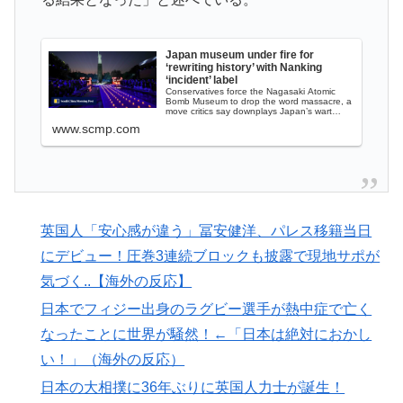
外国人「親子丼という日本の料理の直訳を知ってしまっ
▶
た…」
【MLB】ドジャースファン「7連敗はしんどいわ……」
▶
Japan museum under fire for
‘rewriting history’ with Nanking
→ 「まだまだ7.5ゲーム差もあるんだぞ」「毎年暑い季
‘incident’ label
Conservatives force the Nagasaki Atomic
節に負けることが増えるけど結局10月には勝って終わる
Bomb Museum to drop the word massacre, a
move critics say downplays Japan’s wart…
んだよ」
www.scmp.com
「これ以上続けるならケーキは無しだよ」娘のロウソク
▶
を何度も吹き消した7歳、その日だけ皿が回ってこなか
った
海外「なんてこった！」日本とドイツの病院食のあまり
▶
英国人「安心感が違う」冨安健洋、パレス移籍当日
の差に海外が大騒ぎ
にデビュー！圧巻3連続ブロックも披露で現地サポが
韓国人「韓国人が日本のラーメンについて勘違いしてい
▶
気づく..【海外の反応】
ることがこちら…」→「えっ？？？？？？？？？？」＝
日本でフィジー出身のラグビー選手が熱中症で亡く
韓国の反応
なったことに世界が騒然！←「日本は絶対におかし
海外「2002年も審判を買収したのか！」韓国サッカー
▶
い！」（海外の反応）
協会による国際試合の審判買収が発覚し大騒ぎ！【海外
日本の大相撲に36年ぶりに英国人力士が誕生！
の反応】