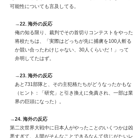
可能性についても言及してる。
→22. 海外の反応
俺の知る限り、裁判でその首切りコンテストをやった
将校たちは、「実際はどっちが先に捕虜を100人斬る
か競い合ったわけじゃない、30人くらいだ！」って
弁明してたはず。
→23. 海外の反応
あと731部隊と、その主犯格たちがどうなったかもな
（ヒント：「研究」と引き換えに免責され、一部は業
界の巨頭になった）。
→24. 海外の反応
第二次世界大戦中に日本人がやったことのいくつかは凶
悪すぎて、人間がそんなことできるなんて信じがたいレ