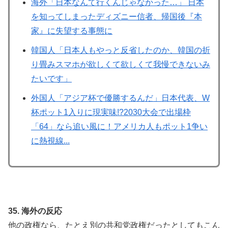
海外「日本なんて行くんじゃなかった…」 日本
を知ってしまったディズニー信者、帰国後『本
家』に失望する事態に
韓国人「日本人もやっと反省したのか、韓国の折
り畳みスマホが欲しくて欲しくて我慢できないみ
たいです」
外国人「アジア杯で優勝するんだ」日本代表、W
杯ポット1入りに現実味!?2030大会で出場枠
「64」なら追い風に！アメリカ人もポット1争い
に熱視線...
35. 海外の反応
他の政権なら、たとえ別の共和党政権だったとしてもこん