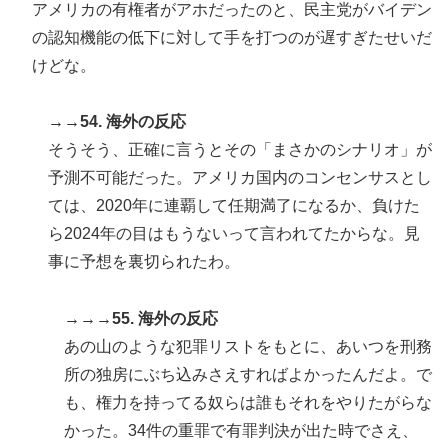
アメリカの有権者がアホだったのと、民主党がバイデン
の認知機能の低下に対して手を打つのが遅すぎたせいだ
けどな。
→→54. 海外の反応
そうそう、正確に言うとその「まさかのシナリオ」が
予測不可能だった。アメリカ国内のコンセンサスとし
ては、2020年に連覇して任期満了になるか、負けた
ら2024年の目はもうないって言われてたからな。見
事に予想を裏切られたわ。
→→→55. 海外の反応
あの山のような犯罪リストをもとに、あいつを刑務
所の独房にぶち込みさえすればよかったんだよ。で
も、権力を持ってる奴らは誰もそれをやりたがらな
かった。34件の重罪で有罪判決が出た時でさえ、