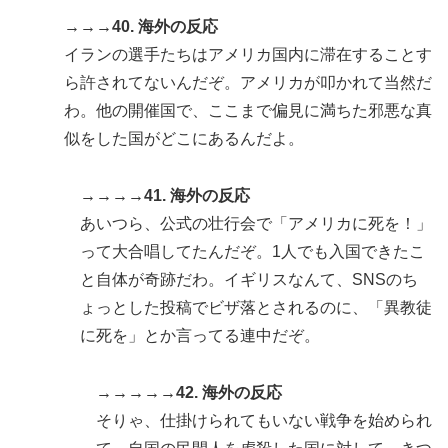
→→→40. 海外の反応
イランの選手たちはアメリカ国内に滞在することす
ら許されてないんだぞ。アメリカが叩かれて当然だ
わ。他の開催国で、ここまで偏見に満ちた邪悪な真
似をした国がどこにあるんだよ。
→→→→41. 海外の反応
あいつら、公式の壮行会で「アメリカに死を！」
って大合唱してたんだぞ。1人でも入国できたこ
と自体が奇跡だわ。イギリスなんて、SNSのち
ょっとした投稿でビザ落とされるのに、「異教徒
に死を」とか言ってる連中だぞ。
→→→→→42. 海外の反応
そりゃ、仕掛けられてもいない戦争を始められ