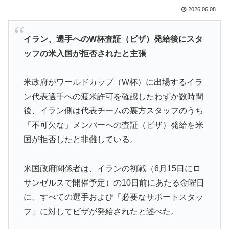
抜けるように注射していたものがこちら…」→「恥ずか
2026.06.08
しい…（ﾌﾞﾙﾌﾞﾙ」＝韓国の反応
【MLB】化け物みたいな球を投げるクローザーを先発に
▶
イラン、選手へのW杯査証（ビザ）発給後にスタ
転向させないのはなんで？ → 「100mとマラソンの違
ッフの米入国が拒否されたと主張
い」「先発は2－3種類の一級品の変化球が必要だから
な」
米政府がワールドカップ（W杯）に出場するイラ
韓国が独自開発したと自慢する甘いトマト、実はそこら
▶
ン代表選手への渡米許可を確認したわずか数時間
辺のトマトに砂糖水を注入していただけなのが判明して
後、イラン側は代表チームの裏方スタッフのうち
大問題にw
「不可欠な」メンバーへの査証（ビザ）発給を米
新聞さん、壮大な縦読みを仕込んでしまうwww
▶
国が拒否したと非難している。
韓国人「我が国がクウェート戦で行った審判買収が本当
▶
に深刻である理由がこちら…」→「これはダメなやつ…
米国政府関係者は、イランの初戦（6月15日にロ
（ﾌﾞﾙﾌﾞﾙ」＝韓国の反応
サンゼルスで開催予定）の10日前にあたる金曜日
韓国人「日本メディアが2002年ワールドカップ韓国準
▶
に、すべての選手および「必要なサポートスタッ
決勝も調査すべきと主張！」→「英国メディアも一斉に
フ」に対してビザが発給されたと述べた。
指摘‥」