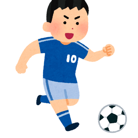
海外「親が買った覚えのないプレゼントが山積みなのに
▶
誰も騒がない」サンタ映画最大の設定の穴…？
軽飛行機が屋根すれすれを抜けて飛行場へ、車輪を出さ
▶
ないまま胴体着陸「これよりひどい着陸なら山ほど見て
きた」【海外の反応】
韓国人「日本メディアが大型台風13号が急カーブで韓国
▶
方面に向かって来ると予報！」→「予想外の進路‥」
海外「全部日本の真似だったのか…」 日本の普通のテ
▶
レビ番組が最新SNSの数十年先を行っていたと話題に
外国人「アジア杯で優勝するんだ」日本代表、W杯ポッ
▶
ト1入りに現実味!?2030大会で出場枠「64」なら追い風
に！アメリカ人もポット1争いに熱視線！【海外の反
応】
大地震が起きても手術をやり遂げる日本の医療チーム、
▶
海外でも凄すぎると絶賛
韓国人「過去のW杯で韓国代表がドーピング検査をすり
▶