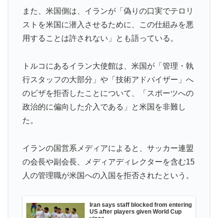
海外「日本人はなんて気高いんだ！」 英高級紙も驚愕
▶
また、米国側は、イランが「偽りの口実でテロリ
した極限の中の日本人の姿に世界が衝撃
ストを米国に潜入させるために、この仕組みを悪
日本旅行キャンセルすべきか…1万年ぶり史上最大級の
▶
用することは許されない」とも語っている。
火山の兆し＝韓国の反応
韓国人「トヨタが2027年に次世代ハイブリッドバッテ
▶
トルコにあるイラン大使館は、米国が「管理・執
リーを導入へ！最大1000kmの航続距離や超高速充電を
行スタッフの大部分」や「技術アドバイザー」へ
目指す」
のビザを拒否したことについて、「スポーツへの
イチローさん「僕は本を読まない。好きなアニメはドラ
▶
政治的に偏向した介入である」と米国を非難し
ゴンボール」【海外の反応】
た。
韓国人「熊本地震で見る日本の土木技術の完全勝利をご
▶
覧ください」→「これはすごいわ」「こういうのを見る
イランの国営系メディアによると、サッカー連盟
と日本人は何か適当に作る感じがしない・・・」「あれ
の会長や副会長、メディアディレクターを含む15
がまさに経験値である」
人の管理職が米国への入国を拒否されたという。
韓国人「フランスの有力紙も大韓サッカー協会前代未聞
▶
の不祥事を詳細に報道！」→「国際的スキャンダルに発
Iran says staff blocked from entering
展してしまう‥」
US after players given World Cup