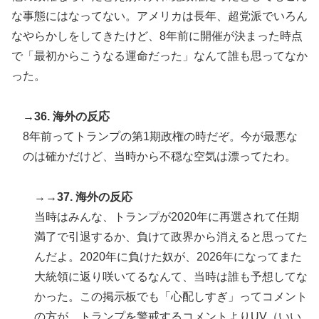
な事態にはなってない。アメリカは長年、超党派でいろん
なやらかしをしてきたけど、8年前に開催が決まった時点
で「最初からこうなる運命だった」なんて誰も思ってなか
った。
→36. 海外の反応
8年前ってトランプの第1期政権の時だぞ。今が最悪な
のは確かだけど、当時から不穏な空気は漂ってたわ。
→→37. 海外の反応
当時はみんな、トランプが2020年に再選されて任期
満了で引退するか、負けて政界から消えると思ってた
んだよ。2020年に負けた奴が、2026年になってまた
大統領に返り咲いてるなんて、当時は誰も予想してな
かった。この掲示板でも「心配しすぎ」ってコメント
の方が、トランプを警戒するコメントよりUV（いい