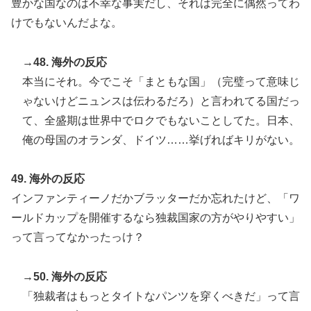
豊かな国なのは不幸な事実だし、それは完全に偶然ってわ
けでもないんだよな。
→48. 海外の反応
本当にそれ。今でこそ「まともな国」（完璧って意味じ
ゃないけどニュンスは伝わるだろ）と言われてる国だっ
て、全盛期は世界中でロクでもないことしてた。日本、
俺の母国のオランダ、ドイツ……挙げればキリがない。
49. 海外の反応
インファンティーノだかブラッターだか忘れたけど、「ワ
ールドカップを開催するなら独裁国家の方がやりやすい」
って言ってなかったっけ？
→50. 海外の反応
「独裁者はもっとタイトなパンツを穿くべきだ」って言