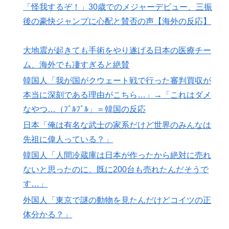
「怪我するぞ！」30歳でのメジャーデビュー、三振
海外「日本なんて行くんじゃなかった…」 日本を知っ
▶
後の豪快ジャンプに心配と賛否の声【海外の反応】
てしまったディズニー信者、帰国後『本家』に失望する
事態に
大地震が起きても手術をやり遂げる日本の医療チー
ム、海外でも凄すぎると絶賛
韓国人「我が国がクウェート戦で行った審判買収が
本当に深刻である理由がこちら…」→「これはダメ
なやつ…（ﾌﾞﾙﾌﾞﾙ」＝韓国の反応
日本「俺は有名な武士の家系だけど世界のみんなは
先祖に偉人っている？」
韓国人「人間冷蔵庫は日本が作ったから絶対に売れ
ないと思ったのに、既に200台も売れたんだそうで
す…」
外国人「東京で謎の動物を見たんだけどコイツの正
体分かる？」