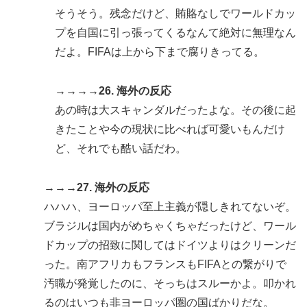
そうそう。残念だけど、賄賂なしでワールドカッ
プを自国に引っ張ってくるなんて絶対に無理なん
だよ。FIFAは上から下まで腐りきってる。
→→→→26. 海外の反応
あの時は大スキャンダルだったよな。その後に起
きたことや今の現状に比べれば可愛いもんだけ
ど、それでも酷い話だわ。
→→→27. 海外の反応
ハハハ、ヨーロッパ至上主義が隠しきれてないぞ。
ブラジルは国内がめちゃくちゃだったけど、ワール
ドカップの招致に関してはドイツよりはクリーンだ
った。南アフリカもフランスもFIFAとの繋がりで
汚職が発覚したのに、そっちはスルーかよ。叩かれ
るのはいつも非ヨーロッパ圏の国ばかりだな。