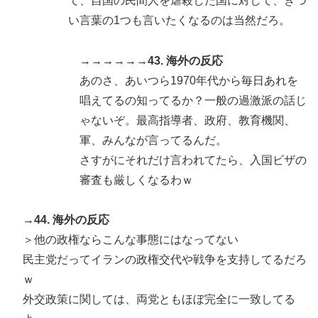
て、自国の民間人を虐殺した国に対して、きつ
い言葉の1つも言いたくなるのは当然だろ。
→→→→→→43. 海外の反応
あのさ、あいつら1970年代から毎日あれを
唱えてるの知ってるか？一般の過激派の話じ
ゃないぞ。最高指導者、政府、教育機関、
軍、みんなが言ってるんだ。
さすがにそれだけ言われてたら、入国ビザの
審査も厳しくなるわｗ
→44. 海外の反応
＞他の政権ならこんな事態にはなってない
民主党だってイランの政権交代や戦争を支持してるだろ
ｗ
外交政策に関しては、両党ともほぼ完全に一致してる