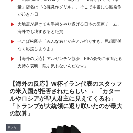
量」店名は『心臓発作グリル』、そこで本当に心臓発作
が起きた日
大地震が起きても手術をやり遂げる日本の医療チーム、
▶
海外でも凄すぎると絶賛
ぺこぱ松蔭寺「みんな右とか左とか拘りすぎ。思想関係
▶
なく応援しようよ」
【海外の反応】アルゼンチン協会、FIFA会長に確固たる
▶
支持を表明「隠す気もないんだなｗ」
海外「さすが日本！」日本とドイツの仕事効率の差が分
▶
【海外の反応】W杯イラン代表のスタッフ
かる数字に海外が大騒ぎ
の米入国が拒否されたらしい → 「カター
フランス人「欲張りすぎだ」中村敬斗、ランス残留の可
▶
ルやロシアが聖人君主に見えてくるわ」
能性を会長が示唆！移籍金が交渉の壁に..現地サポの本
「トランプが大統領に返り咲いたのが最大
音がこれ！【海外の反応】
の誤算」
【衝撃】韓国人「エボシ御前の声の人、若い頃がこれか
▶
よ」
サッカー