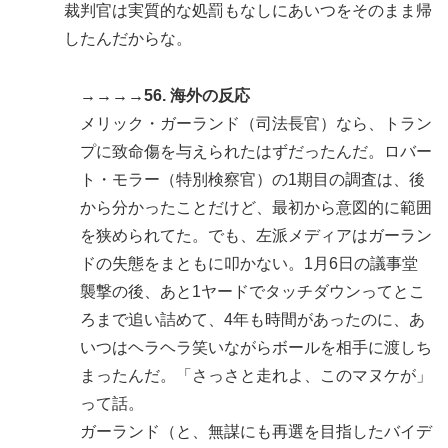
裁判官は実質的な処罰もなしにあいつをそのまま帰
したんだからな。
→→→→56. 海外の反応
メリック・ガーランド（司法長官）なら、トラン
プに致命傷を与えられたはずだったんだ。ロバー
ト・モラー（特別検察官）の1期目の調査は、後
から分かったことだけど、最初から意図的に範囲
を狭められてた。でも、左派メディアはガーラン
ドの失態をまともに叩かない。1月6日の議事堂
襲撃の後、あと1ヤードでタッチダウンってとこ
ろまで追い詰めて、4年も時間があったのに、あ
いつはヘラヘラ笑いながらボールを相手に渡しち
まったんだ。「さっさと走れよ、このマヌケが」
って話。
ガーランド（と、無謀にも再選を目指したバイデ