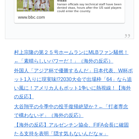
visas
【伝説の100得点、いまだ都市伝説扱い】海外「バムの
▶
Iranian officials say technical staff have been
denied visas, hours after the US said players
83点でようやく信じた」
could enter the country.
www.bbc.com
海外「海外発祥なのに、今では日本で定着してるものっ
▶
て何？その逆も教えて！」（海外の反応）
日本「俺は有名な武士の家系だけど世界のみんなは先祖
▶
に偉人っている？」
村上宗隆の第２５号ホームランにMLBファン騒然！
外国人「日本の未来は安泰だ」16歳MF三井寺眞、衝撃
▶
←「素晴らしいパワーだ！」（海外の反応）
ゴール！久保建英超え歴代2位の記録！3得点に絡む活躍
外国人「アジア杯で優勝するんだ」日本代表、W杯ポ
で海外絶賛！【海外の反応】
ット1入りに現実味!?2030大会で出場枠「64」なら追
【衝撃】韓国人「日本の名門女子校、漫画のままかよ」
▶
い風に！アメリカ人もポット1争いに熱視線！【海外
海外「素晴らしい！」日本が買収したUSスチール驚異
▶
の反応】
の大復活に米国人が大喜び
大谷翔平の今季中の投手復帰絶望か？←「打者専念
アメリカ「お前らの国でしか愛されてないものってあ
▶
で構わないぞ」（海外の反応）
る？」日本「納豆」
【海外の反応】アルゼンチン協会、FIFA会長に確固
スカトロ野郎「今日仕事が終わったらやっとうんこが食
▶
たる支持を表明「隠す気もないんだなｗ」
べられるぞ」←こんなやつが実在する事実