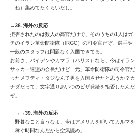
ね）集めてたくらいだし。
→38. 海外の反応
拒否されたのは数人の高官だけで、そのうちの1人はガ
チのイラン革命防衛隊（IRGC）の司令官だぞ。選手や
一般のスタッフは問題なく入国できてる。
お前さ、バイデンやカマラ（ハリス）なら、今はイラン
サッカー連盟の会長だけど「元」革命防衛隊の司令官だ
ったメフディ・タジなんて男を入国させたと思うか？カ
ナダだって、文字通りあいつのビザ発給を拒否したんだ
ぞ。
→→39. 海外の反応
野暮なこと言うなよ、今はアメリカを叩いてカルマを
稼ぐ時間なんだから空気読め。