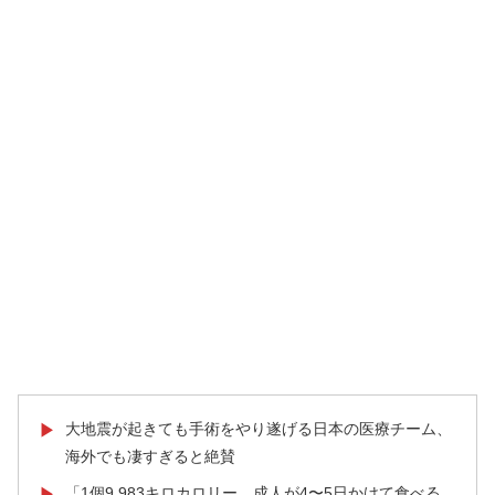
大地震が起きても手術をやり遂げる日本の医療チーム、
▶
海外でも凄すぎると絶賛
「1個9,983キロカロリー、成人が4〜5日かけて食べる
▶