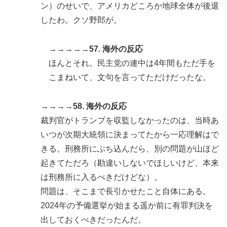
ン）のせいで、アメリカどころか地球全体が後退
したわ。クソ野郎が。
→→→→→57. 海外の反応
ほんとそれ。民主党の連中は4年間もただ手を
こまねいて、文句を言ってただけだったな。
→→→→58. 海外の反応
裁判官がトランプを収監しなかったのは、当時あ
いつが次期大統領に決まってたから一応理解はで
きる。刑務所にぶち込んだら、別の問題が山ほど
起きてただろ（勘違いしないでほしいけど、本来
は刑務所に入るべきだけどな）。
問題は、そこまで長引かせたこと自体にある。
2024年の予備選挙が始まる遥か前に有罪判決を
出しておくべきだったんだ。