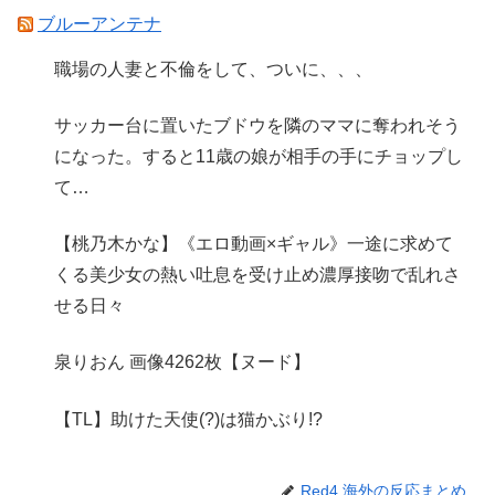
ブルーアンテナ
職場の人妻と不倫をして、ついに、、、
サッカー台に置いたブドウを隣のママに奪われそう
になった。すると11歳の娘が相手の手にチョップし
て…
【桃乃木かな】《エロ動画×ギャル》一途に求めて
くる美少女の熱い吐息を受け止め濃厚接吻で乱れさ
せる日々
泉りおん 画像4262枚【ヌード】
【TL】助けた天使(?)は猫かぶり!?
Red4 海外の反応まとめ