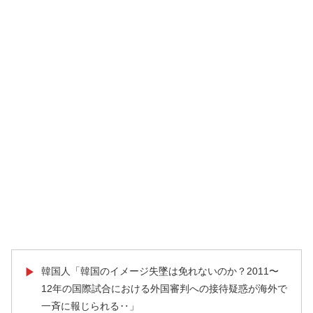
韓国人「韓国のイメージ失墜は免れないのか？2011〜
▶
12年の国際試合における外国審判への接待疑惑が海外で
一斉に報じられる‥」