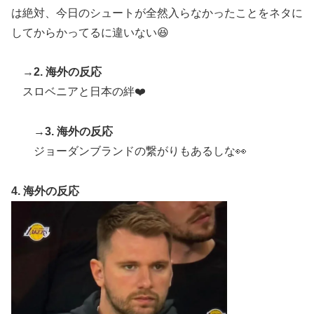
た」「こういう姿は韓国も見習わないと」「あんな状況
は絶対、今日のシュートが全然入らなかったことをネタに
なら日本だけではなく韓国の医療関係者も同じように行
してからかってるに違いない😆
動したはずだ」【熊本地震】
【海外の反応】52歳イチロー、マ軍主催のホームラン競
▶
→
2. 海外の反応
争で柵越えを連発「現役時代の噂は本当だったんだ
スロベニアと日本の絆❤️
な…」
韓国人「不適切接待疑惑、2002年イタリア・スペイン
▶
→
3. 海外の反応
戦で『韓国に奪われた』と欧州の大手メディアが一斉に
ジョーダンブランドの繋がりもあるしな👀
報道！」
海外「日本の科学者が猫の寿命を2倍に上げる注射剤を
▶
4. 海外の反応
開発。これこそノーベル賞だろ！」
【衝撃】韓国人「日本の軽トラ、原型どこ行った」
▶
海外「いいパンチだった」超大物YouYuberが伝説のボ
▶
クサーマイク・タイソンにパンチを食らうｗｗ
海外「日本人はなんて気高いんだ！」 英高級紙も驚愕
▶
した極限の中の日本人の姿に世界が衝撃