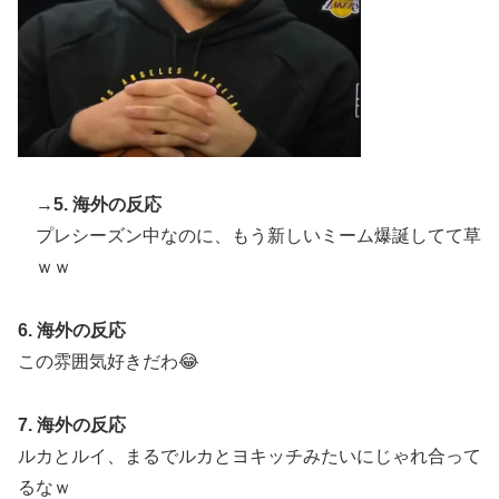
韓国人「台風で品不足になった沖縄のスーパーに行って
▶
みたら、なぜか辛ラーメンだけ売れ残っていたんで
す…」
【韓国サッカー】性接待で審判買収！W杯予選7戦無敗
▶
の裏側
外国人「アンチがいない女性アニメキャラといえば誰が
▶
思い浮かぶ？」
→
5. 海外の反応
プレシーズン中なのに、もう新しいミーム爆誕してて草
海外「”京都の鳥”は良いぞ」小規模だけどお勧めな日本
▶
の観光名所／お店に対する海外の反応
ｗｗ
裏庭に現れたクマがスカンクに撃退されるまさかの瞬
▶
間！！
6. 海外の反応
この雰囲気好きだわ😂
海外「今年、夏の暑さが厳しい日本でこんなものが売れ
▶
てるらしい！ｗ」外国人が驚いた日本の商品と
は・・・？【海外の反応】
7. 海外の反応
ルカとルイ、まるでルカとヨキッチみたいにじゃれ合って
外国人「アジア杯で優勝するんだ」日本代表、W杯ポッ
▶
ト1入りに現実味!?2030大会で出場枠「64」なら追い風
るなｗ