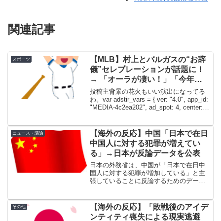
関連記事
【MLB】村上とバルガスの“お辞
スポーツ
儀”セレブレーションが話題に！
→ 「オーラが凄い！」「今年の
ホワイトソックスはマジでワクワ
投稿主背景の花火もいい演出になってる
クする」
わ。var adstir_vars = { ver: "4.0", app_id:
"MEDIA-4c2ea202", ad_spot: 4, center:
false};var adstir_vars...
【海外の反応】中国「日本で在日
ニュース・議論
中国人に対する犯罪が増えてい
る」→日本が反論データを公表
日本の外務省は、中国が「日本で在日中
国人に対する犯罪が増加している」と主
張していることに反論するためのデータ
を公表した。外務省は金曜日、2023年以
降に警察によって確認された、被害者が
中国人である殺人、強盗、放火の件数を
【海外の反応】「敗戦後のアイデ
その他
明らかにした。殺人事...
ンティティ喪失による現実逃避