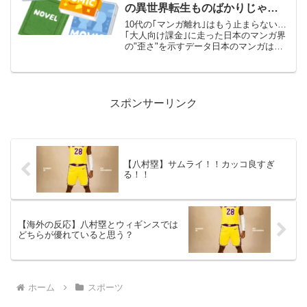
の異世界転生ものばかりじゃ
な……」「新しいものに挑戦する
10代の｢マンガ離れ｣はもう止まらない…
リスクを取れなくなってるのが原
｢大人向け課金｣に走った日本のマンガ界
の"歪さ"を示すデータ日本のマンガは世
因」
界で評価されているが、果たして今後も
マンガ大国であり続けられるのか。出版
ジャーナリストの飯田一史さんは「『子
ども・若者のマン...
スポンサーリンク
【八村塁】サムライ！！カッコ良すぎ
る！！
【海外の反応】八村塁とウィギンスでは
どちらが優れていると思う？
ホーム
スポーツ