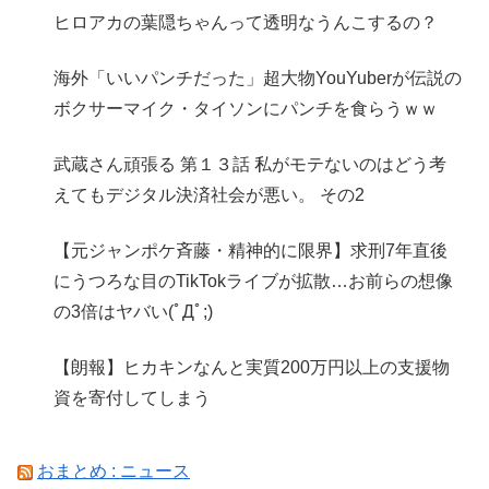
ヒロアカの葉隠ちゃんって透明なうんこするの？
海外「いいパンチだった」超大物YouYuberが伝説の
ボクサーマイク・タイソンにパンチを食らうｗｗ
武蔵さん頑張る 第１３話 私がモテないのはどう考
えてもデジタル決済社会が悪い。 その2
【元ジャンポケ斉藤・精神的に限界】求刑7年直後
にうつろな目のTikTokライブが拡散…お前らの想像
の3倍はヤバい(ﾟДﾟ;)
【朗報】ヒカキンなんと実質200万円以上の支援物
資を寄付してしまう
おまとめ : ニュース