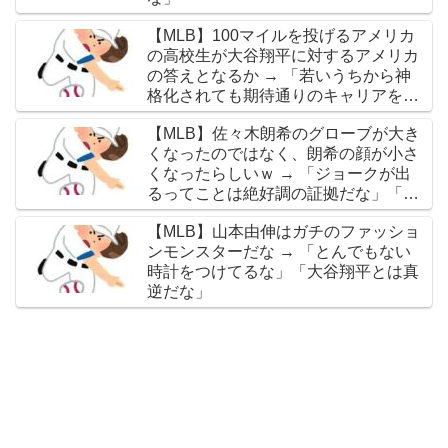
【MLB】100マイルを投げるアメリカ
の高校生が大谷翔平に対するアメリカ
の答えとなるか → 「若いうちから神
格化されても期待通りのキャリアを築
けるのはほんの一握りだからな」「大
【MLB】佐々木朗希のグローブが大き
谷の名前を出したのはクリック数稼ぎ
くなったのではなく、朗希の顔が小さ
でしかないわ」
くなったらしいｗ → 「ジョークが出
るってことは絶好調の証拠だな」「癖
なのか精神的なものなのか分からない
【MLB】山本由伸はガチのファッショ
がいい方向に進んだのはいいことだ」
ンモンスターだな → 「とんでもない
時計をつけてるな」「大谷翔平とは真
逆だな」