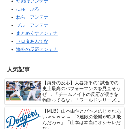
だめぽアンテナ
にゅーぷる
ねらーアンテナ
ブルーアンテナ
まとめくすアンテナ
ワロタあんてな
海外の反応アンテナ
人気記事
【海外の反応】大谷翔平の1試合での
史上最高のパフォーマンスを見直そう
ぜ → 「チームメイトの反応が凄さを
物語ってるな」「ワールドシリーズで
延長18回までいった試合も凄かった」
【MLB】山本由伸とパヘスのじゃれあ
いｗｗｗｗ → 「3連敗の憂鬱が吹き飛
んだわｗ」「山本は本当にオシャレだ
な」