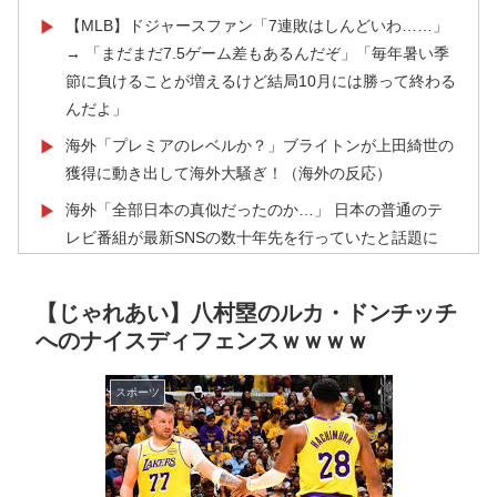
【MLB】ドジャースファン「7連敗はしんどいわ……」
▶
→ 「まだまだ7.5ゲーム差もあるんだぞ」「毎年暑い季
節に負けることが増えるけど結局10月には勝って終わる
んだよ」
海外「プレミアのレベルか？」ブライトンが上田綺世の
▶
獲得に動き出して海外大騒ぎ！（海外の反応）
海外「全部日本の真似だったのか…」 日本の普通のテ
▶
レビ番組が最新SNSの数十年先を行っていたと話題に
海外「凄すぎる！」折り紙と並ぶあの日本の偉大な発明
▶
に海外がびっくり仰天
【じゃれあい】八村塁のルカ・ドンチッチ
へのナイスディフェンスｗｗｗｗ
英国人「安心感が違う」冨安健洋、パレス移籍当日にデ
▶
ビュー！圧巻3連続ブロックも披露で現地サポが気づく..
【海外の反応】
スポーツ
海外「今年、夏の暑さが厳しい日本でこんなものが売れ
▶
てるらしい！ｗ」外国人が驚いた日本の商品と
は・・・？【海外の反応】