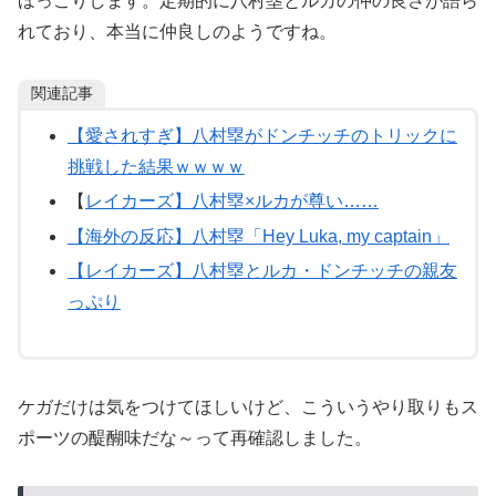
ほっこりします。定期的に八村塁とルカの仲の良さが語ら
れており、本当に仲良しのようですね。
関連記事
【愛されすぎ】八村塁がドンチッチのトリックに
挑戦した結果ｗｗｗｗ
【
レイカーズ】八村塁×ルカが尊い……
【海外の反応】八村塁「Hey Luka, my captain」
【レイカーズ】八村塁とルカ・ドンチッチの親友
っぷり
ケガだけは気をつけてほしいけど、こういうやり取りもス
ポーツの醍醐味だな～って再確認しました。