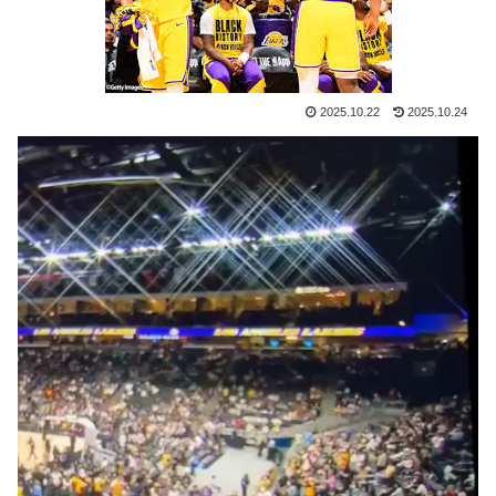
海外「なんてこった！」日本とドイツの病院食のあまり
▶
の差に海外が大騒ぎ
【海外の反応】“新タナスコ”のディアスが地雷すぎる件
▶
2025.10.22
2025.10.24
「大谷と山本だけしかまともな契約がない…」
韓国人「織田信長の安土城の復元図と建築技術の高さに
▶
韓国人が衝撃！」→「当時の技術力に言葉を失う‥」
【MLB】ドジャースファン「7連敗はしんどいわ……」
▶
→ 「まだまだ7.5ゲーム差もあるんだぞ」「毎年暑い季
節に負けることが増えるけど結局10月には勝って終わる
んだよ」
海外「この日本アニメはマジでぶっ飛んでる！ｗ」外国
▶
人が予測不可能でぶっ飛んでると評価した日本アニメと
は・・・？ 海外の反応
韓国人「SKハイニックスが10%台の暴落！外国人投資
▶
家と機関が売り越しを仕掛けコスピが4%を超える大幅
な下落‥」