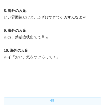
に！アメリカ人もポット1争いに熱視線！【海外の反
応】
8. 海外の反応
韓国人「日本人女性逮捕！ソウルで夜中一人ゴルフクラ
▶
いい雰囲気だけど、ふざけすぎてケガすんなよｗ
ブ振り回し暴れた理由」
外国人「親子丼という日本の料理の直訳を知ってしまっ
▶
9. 海外の反応
た…」
ルカ、禁断症状出てて草ｗ
10. 海外の反応
ルイ「おい、気をつけろって！」