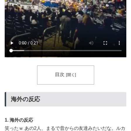
焦げだらけの業務用鉄板が水と蒸気で鏡のようにピカピ
▶
カに「味が全部流れていく！」【海外の反応】
韓国人「韓国人が日本のラーメンについて勘違いしてい
▶
ることがこちら…」→「えっ？？？？？？？？？？」＝
韓国の反応
韓国人「日本は市民意識が高くて他人に迷惑をかけない
▶
というけど、実際の現地の様子がこちら・・・」
ヒロアカの葉隠ちゃんって透明なうんこするの？
▶
目次
海外「日本が正しい！」優しい日本人に甘える外国人に
▶
海外が大騒ぎ
トルコ人「日本人まで獲るのか」上田綺世、トルコ名門
▶
海外の反応
が巨額の正式オファー！現地サポが騒然！【海外の反
応】
韓国人「手術中に震度6強の地震、その時の日本の医療
▶
1. 海外の反応
スタッフたちの姿をご覧ください」→「マジで鳥肌立っ
笑ったｗ あの2人、まるで昔からの友達みたいだな。ルカ