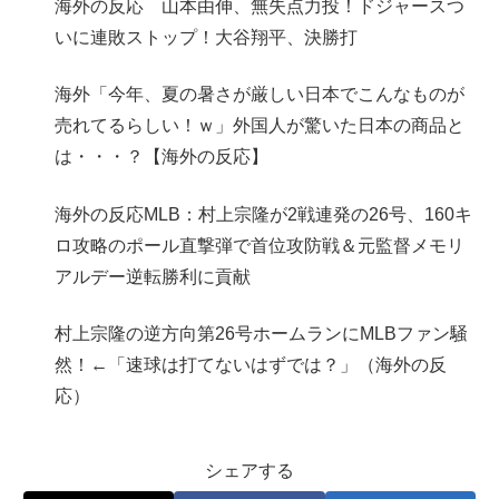
海外の反応 山本由伸、無失点力投！ドジャースつ
いに連敗ストップ！大谷翔平、決勝打
海外「今年、夏の暑さが厳しい日本でこんなものが
売れてるらしい！ｗ」外国人が驚いた日本の商品と
は・・・？【海外の反応】
海外の反応MLB：村上宗隆が2戦連発の26号、160キ
ロ攻略のポール直撃弾で首位攻防戦＆元監督メモリ
アルデー逆転勝利に貢献
村上宗隆の逆方向第26号ホームランにMLBファン騒
然！←「速球は打てないはずでは？」（海外の反
応）
シェアする