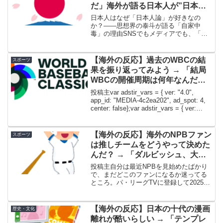
だ」海外が語る日本人が”日本特
殊論”の妄想にすがる理由
日本人はなぜ「日本人論」が好きなの
か？――思想界の泰斗が語る「自家中
毒」の理由SNSでもメディアでも、「日
本人とは何か」というテーマは常に人気
である。そして、自分たちを知ろうとす
るとき、私たちはいつもどこかで「外か
【海外の反応】過去のWBCの結
スポーツ
ら見た日本」を気にしている...
果を振り返ってみよう → 「結局
WBCの開催周期は何年なんだ」
「MLBのエース級も出場するよう
投稿主var adstir_vars = { ver: "4.0",
になって楽しみだ」
app_id: "MEDIA-4c2ea202", ad_spot: 4,
center: false};var adstir_vars = { ver:
"4.0", ...
【海外の反応】海外のNPBファン
スポーツ
は推しチームをどうやって決めた
んだ？ → 「ダルビッシュ、大谷
翔平、松井秀喜、イチロー……」
投稿主自分は最近NPBを見始めたばかり
「アニメとのコラボがきっかけだ
で、まだどこのファンになるか迷ってる
ところ。パ・リーグTVに登録して2025年
った」
の試合を片っ端から見てるんだけど、今
は日本ハムが気になってるんだよね。チ
ームの雰囲気がいいし、万波中正のファ
【海外の反応】日本の十代の漫画
歴史・文化
ンになっちゃった...
離れが酷いらしい → 「テンプレ