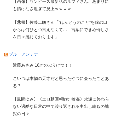
【画像】ワンピース最新話のルフィさん、あまりに
も情けなさ過ぎて炎上ｗｗｗｗ
【悲報】佐藤二朗さん「“ほんとうのこと”を僕の口
からは何ひとつ言えなくて… 言葉にできぬ悔しさ
を日々感じております」
ブルーアンテナ
近藤あさみ 18才のぷりけつ！！
こいつは本物の天才だと思ったやつに会ったことあ
る？
【風間ゆみ】《エロ動画×熟女･輪姦》永遠に終わら
ない過酷な日常の中で繰り返される中出し輪姦の地
獄の日々