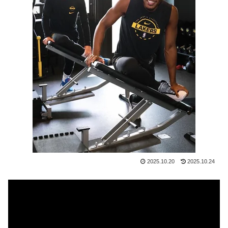
思い浮かぶ？」
海外「羨ましい！」日本ならではの夏の風物詩に海外が
▶
びっくり仰天
スペインやフランスで山火事が拡大し消防士が消火活
▶
動！！
【あんこ】やる夫はパーティーを追放され復讐に生きる
▶
ようです ～仕返し？ ざまぁ？ 人として幸せに生きるこ
とで相手に復讐しますが、何か？～ その3
韓国人「日本の村上宗隆 vs 韓国のイ・ジョンフ」
▶
→「」【MLB】
韓国人「韓国人が『日本の地下鉄は複雑すぎる』と感じ
▶
2025.10.20
2025.10.24
る驚きの理由がこちらです‥」→「あまりの難易度の高
さに冷や汗をかいた‥」
海外「最も幸運な歴史を歩んできた国ってどこだと思
▶
う？」
トルコ人「日本人まで獲るのか」上田綺世、トルコ名門
▶