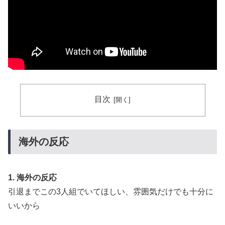
が巨額の正式オファー！現地サポが騒然！【海外の反
応】
【海外の反応】8月9日は長崎に原爆が投下された日だな
▶
→ 「長崎の原爆投下は完全に余分だったな」「原爆よ
りも焼夷弾爆撃のほうが被害が大きかったんだよな」
海外「これは日本の主張が正しい…」米国に対する日本
▶
政府の懸念表明に海外ネチズンが大騒ぎ！【海外の反
目次
応】
外国人「ドイツと日本、あらゆる面を比較したらどっち
▶
が上なの？」
海外の反応
潔癖症の人って体の中にうんことおしっこが存在してる
▶
事実とどう折り合いつけてるんだろう。
1. 海外の反応
外国人「初めてトラウマになった日本のアニメといえば
▶
引退までこの3人組でいてほしい、雰囲気だけでも十分に
何？」
いいから
韓国人「手術中に震度6強の地震、その時の日本の医療
▶
スタッフたちの姿をご覧ください」→「マジで鳥肌立っ