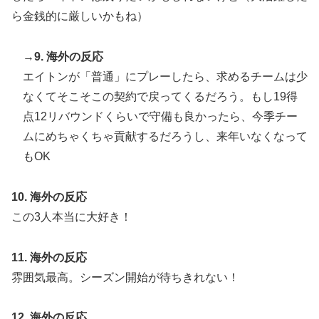
日本の食品、買ってみたものの使い道が分からない外国
ら金銭的に厳しいかもね）
人が続出
外国人「初めてトラウマになった日本のアニメといえば
▶
→
9. 海外の反応
何？」
エイトンが「普通」にプレーしたら、求めるチームは少
【海外の反応】52歳イチロー、マ軍主催のホームラン競
▶
なくてそこそこの契約で戻ってくるだろう。もし19得
争で柵越えを連発「現役時代の噂は本当だったんだ
点12リバウンドくらいで守備も良かったら、今季チー
な…」
ムにめちゃくちゃ貢献するだろうし、来年いなくなって
もOK
10. 海外の反応
この3人本当に大好き！
11. 海外の反応
雰囲気最高。シーズン開始が待ちきれない！
12. 海外の反応