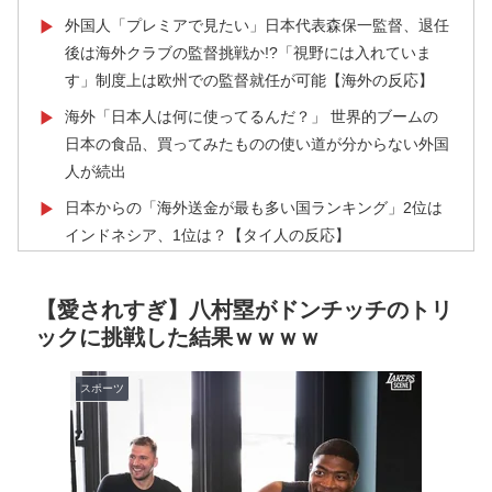
外国人「プレミアで見たい」日本代表森保一監督、退任
▶
後は海外クラブの監督挑戦か!?「視野には入れていま
す」制度上は欧州での監督就任が可能【海外の反応】
海外「日本人は何に使ってるんだ？」 世界的ブームの
▶
日本の食品、買ってみたものの使い道が分からない外国
人が続出
日本からの「海外送金が最も多い国ランキング」2位は
▶
インドネシア、1位は？【タイ人の反応】
韓国人「東南アジア各国が韓国サッカー協会による日本
▶
人や外国人審判接待を報道！」→「信頼を揺るがす深刻
【愛されすぎ】八村塁がドンチッチのトリ
なスキャンダル‥」
ックに挑戦した結果ｗｗｗｗ
【MLB】菅野智之は指標的には運がいいだけの選手だけ
▶
ど実際はどう思う？ → 「ランナーを背負った時の投球
スポーツ
が神がかっている」「日本にいた時からこんなスタイル
だぞ」
外国人「アンチがいない女性アニメキャラといえば誰が
▶