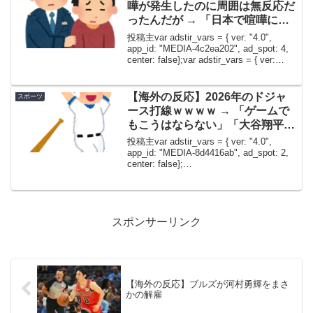
嘩が発生したのに周囲は無反応だ
ったんだが → 「日本で喧嘩に巻
き込まれると俺たち外国人が警察
投稿主var adstir_vars = { ver: "4.0",
に捕まるからな」「日本のネガテ
app_id: "MEDIA-4c2ea202", ad_spot: 4,
center: false};var adstir_vars = { ver:
ィブな面だな」
"4.0", ...
【海外の反応】2026年のドジャ
スポーツ
ース打線ｗｗｗｗ → 「ゲームで
もこうはならない」「大谷翔平の
獲得が全ての始まり」
投稿主var adstir_vars = { ver: "4.0",
app_id: "MEDIA-8d4416ab", ad_spot: 2,
center: false};
(window.adsbyimobile=window.ads...
スポンサーリンク
【海外の反応】ブルズが河村勇輝をまさ
かの解雇