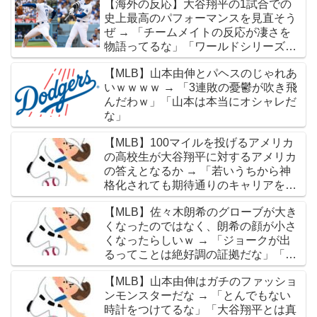
【海外の反応】大谷翔平の1試合での
史上最高のパフォーマンスを見直そう
ぜ → 「チームメイトの反応が凄さを
物語ってるな」「ワールドシリーズで
延長18回までいった試合も凄かった」
【MLB】山本由伸とパヘスのじゃれあ
いｗｗｗｗ → 「3連敗の憂鬱が吹き飛
んだわｗ」「山本は本当にオシャレだ
な」
【MLB】100マイルを投げるアメリカ
の高校生が大谷翔平に対するアメリカ
の答えとなるか → 「若いうちから神
格化されても期待通りのキャリアを築
けるのはほんの一握りだからな」「大
【MLB】佐々木朗希のグローブが大き
谷の名前を出したのはクリック数稼ぎ
くなったのではなく、朗希の顔が小さ
でしかないわ」
くなったらしいｗ → 「ジョークが出
るってことは絶好調の証拠だな」「癖
なのか精神的なものなのか分からない
【MLB】山本由伸はガチのファッショ
がいい方向に進んだのはいいことだ」
ンモンスターだな → 「とんでもない
時計をつけてるな」「大谷翔平とは真