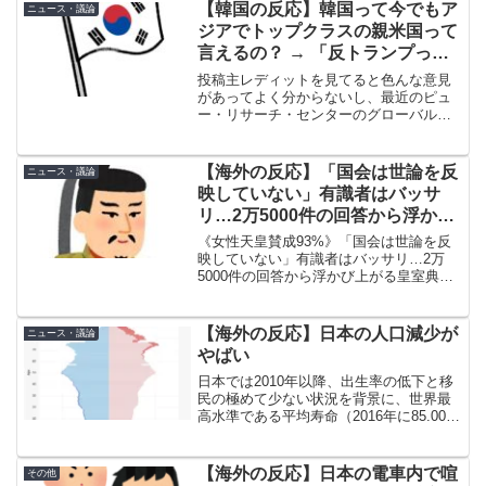
【韓国の反応】韓国って今でもア
ニュース・議論
ジアでトップクラスの親米国って
言えるの？ → 「反トランプって
だけで基本かなりの親米だぞ」
投稿主レディットを見てると色んな意見
「韓国が中国側につくことはあり
があってよく分からないし、最近のピュ
ー・リサーチ・センターのグローバル世
えない」
論調査でも、韓国の対米感情が悪化して
いるっていうデータが出ている。誰か分
かりやすくストレートな答えを教えてく
【海外の反応】「国会は世論を反
ニュース・議論
れ。 (adsbygoo...
映していない」有識者はバッサ
リ…2万5000件の回答から浮かび
上がる皇室典範改正案への“違和
《女性天皇賛成93%》「国会は世論を反
感”「政治的な目的があるので
映していない」有識者はバッサリ…2万
5000件の回答から浮かび上がる皇室典範
は」
改正案への“違和感”「政治的な目的がある
のでは」 皇室典範改正を巡る議論が、
俄かに熱を帯びてきた。衆参与野党によ
【海外の反応】日本の人口減少が
ニュース・議論
る皇族数確保に...
やばい
日本では2010年以降、出生率の低下と移
民の極めて少ない状況を背景に、世界最
高水準である平均寿命（2016年に85.00
歳、2006年に81.25歳）にもかかわらず、
人口減少が続いている。総務省が毎年10
月に公表する推計人口によれば、日本
【海外の反応】日本の電車内で喧
その他
の...