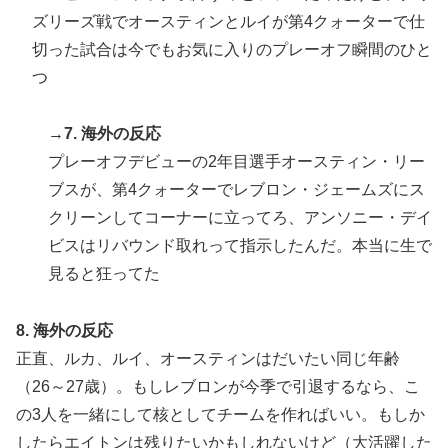
海外「日本の積載技術は凄いな！」熊本地震の激しい揺
▶
ズリーズ戦でオースティンとルイが第4クォーターで仕
れでも積み荷が安定している日本のトラックを見た海外
切った試合は今でもお気に入りのプレーオフ瞬間のひと
の反応
つ
フランス人「なぜ移籍させない?」中村敬斗に複数オフ
▶
ァー！ランスが46億円要求でまさかの残留の可能性浮
→
7. 海外の反応
上！現地サポの本音がこれ！【海外の反応】
プレーオフデビューの2年目選手オースティン・リー
日本のお盆をダブル台風直撃か？←「タイミング悪すぎ
▶
ブスが、第4クォーターでレブロン・ジェームズにス
る！」（海外の反応）
クリーンしてコーナーに立ってろ、アンソニー・デイ
海外「日本なんて行くんじゃなかった…」 日本を知っ
▶
ビスはリバウンド取れって指示したんだ。本当に生で
てしまったディズニー信者、帰国後『本家』に失望する
見ると狂ってた
事態に
外国人「初めてトラウマになった日本のアニメといえば
▶
8. 海外の反応
何？」
正直、ルカ、ルイ、オースティンはだいたい同じ年齢
海外「不思議だね！」日本の雇用制度の正しさに気づき
▶
（26～27歳）。もしレブロンが今季で引退するなら、こ
始めた欧米に海外が大騒ぎ
の3人を一緒にして核としてチームを作ればいい。もしか
海外「日本人は何に使ってるんだ？」 世界的ブームの
▶
したらエイトンは残りたいかもしれないけど（大活躍した