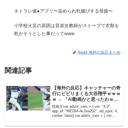
ネトラレ催●アプリ〜染められ牝媚びする母娘〜
小学校火災の原因は音楽女教師がストーブで衣類を
乾かそうとした事だってwww
Red4 海外の反応まとめ
関連記事
【海外の反応】キャッチャーの奇
スポーツ
行にビビりまくる大谷翔平ｗｗｗ
ｗ → 「AI動画かと思ったわｗ」
「実況も何が起きたのかわからず
投稿主var adstir_vars = { ver: "4.0",
困惑してたなｗ」
app_id: "MEDIA-4c2ea202", ad_spot: 4,
center: false};var adstir_vars = { ver:
"4.0", ...