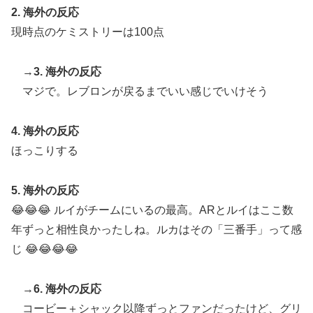
2. 海外の反応
た」「こういう姿は韓国も見習わないと」「あんな状況
現時点のケミストリーは100点
なら日本だけではなく韓国の医療関係者も同じように行
動したはずだ」【熊本地震】
→
3. 海外の反応
スポーツ選手の最新CMギャラランキングがこちら
▶
マジで。レブロンが戻るまでいい感じでいけそう
韓国、サッカーW杯予選で審判を性接待して買収してい
▶
たことが判明！ 何と日本も巻き込まれることに
4. 海外の反応
【海外の反応】村上宗隆が100マイル粉砕の26号弾で逆
▶
ほっこりする
転の口火に「三振率＆四球率が高い奇妙な二面性」
韓国人「日本の某ゲームが米国進出した当時、アメリカ
▶
5. 海外の反応
国内で巻き起こった熱狂的ブームの様子がこちら…」＝
😂😂😂 ルイがチームにいるの最高。ARとルイはここ数
韓国の反応
年ずっと相性良かったしね。ルカはその「三番手」って感
海外「日本の人は、アメリカの揚げ寿司についてどう思
▶
じ 😂😂😂😂
ってるの？」（海外の反応）
上昇中のロケットに雷が落ちて画面が真っ白に「ロケッ
▶
→
6. 海外の反応
ト、大丈夫なの……？」【海外の反応】
コービー＋シャック以降ずっとファンだったけど、グリ