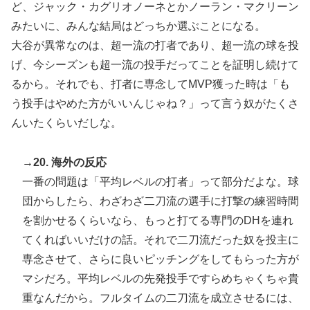
ど、ジャック・カグリオノーネとかノーラン・マクリーン
みたいに、みんな結局はどっちか選ぶことになる。
大谷が異常なのは、超一流の打者であり、超一流の球を投
げ、今シーズンも超一流の投手だってことを証明し続けて
るから。それでも、打者に専念してMVP獲った時は「も
う投手はやめた方がいいんじゃね？」って言う奴がたくさ
んいたくらいだしな。
→20. 海外の反応
一番の問題は「平均レベルの打者」って部分だよな。球
団からしたら、わざわざ二刀流の選手に打撃の練習時間
を割かせるくらいなら、もっと打てる専門のDHを連れ
てくればいいだけの話。それで二刀流だった奴を投主に
専念させて、さらに良いピッチングをしてもらった方が
マシだろ。平均レベルの先発投手ですらめちゃくちゃ貴
重なんだから。フルタイムの二刀流を成立させるには、