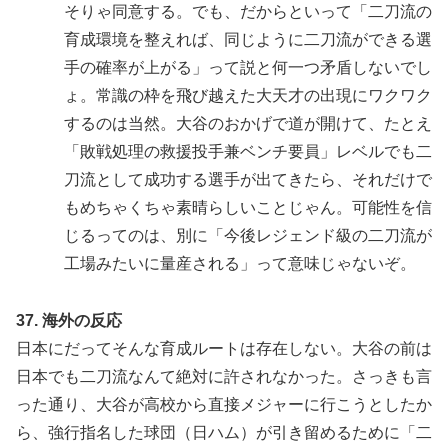
そりゃ同意する。でも、だからといって「二刀流の
育成環境を整えれば、同じように二刀流ができる選
手の確率が上がる」って説と何一つ矛盾しないでし
ょ。常識の枠を飛び越えた大天才の出現にワクワク
するのは当然。大谷のおかげで道が開けて、たとえ
「敗戦処理の救援投手兼ベンチ要員」レベルでも二
刀流として成功する選手が出てきたら、それだけで
もめちゃくちゃ素晴らしいことじゃん。可能性を信
じるってのは、別に「今後レジェンド級の二刀流が
工場みたいに量産される」って意味じゃないぞ。
37. 海外の反応
日本にだってそんな育成ルートは存在しない。大谷の前は
日本でも二刀流なんて絶対に許されなかった。さっきも言
った通り、大谷が高校から直接メジャーに行こうとしたか
ら、強行指名した球団（日ハム）が引き留めるために「二