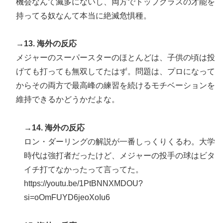
機会なんて滅多にないし、両方でトップクラスの才能を
持ってる奴なんて本当に絶滅危惧種。
→13. 海外の反応
メジャーのスーパースターのほとんどは、子供の頃は投
げても打っても無双してたはず。問題は、プロになって
からその両方で最高峰の練習を続けるモチベーションを
維持できるかどうかだよな。
→14. 海外の反応
ロン・ダーリングの解説が一番しっくりくるわ。大学
時代は強打者だったけど、メジャーの投手の球はビタ
イチ打てなかったって言ってた。
https://youtu.be/1PtBNNXMDOU?
si=oOmFUYD6jeoXoIu6