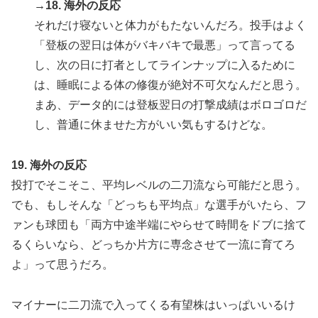
→18. 海外の反応
それだけ寝ないと体力がもたないんだろ。投手はよく
「登板の翌日は体がバキバキで最悪」って言ってる
し、次の日に打者としてラインナップに入るために
は、睡眠による体の修復が絶対不可欠なんだと思う。
まあ、データ的には登板翌日の打撃成績はボロゴロだ
し、普通に休ませた方がいい気もするけどな。
19. 海外の反応
投打でそこそこ、平均レベルの二刀流なら可能だと思う。
でも、もしそんな「どっちも平均点」な選手がいたら、フ
ァンも球団も「両方中途半端にやらせて時間をドブに捨て
るくらいなら、どっちか片方に専念させて一流に育てろ
よ」って思うだろ。
マイナーに二刀流で入ってくる有望株はいっぱいいるけ