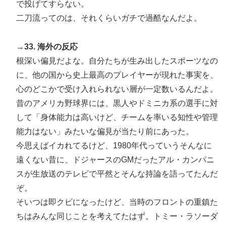
で投げてすらない。
二刀流ってのは、それくらいガチで過酷なんだよ。
→33. 海外の反応
根深い偏見だよな。自分たちが生み出したスポーツなの
に、他の国から史上最高のプレイヤーが現れた事実を、
心のどこかで受け入れられない層が一定数いるんだよ。
昔のアメリカ野球界には、黒人やドミニカ系の選手に対
して「身体能力は高いけど、チームを率いる知性や管理
能力はない」みたいな偏見が当たり前にあった。
今思えばイカれてるけど、1980年代っていうそんなに
遠くない昔に、ドジャースのGMだったアル・カンパニ
スが生放送のテレビで平然とそんな持論を語ってたんだ
ぞ。
そいつは即クビになったけど、当時のフロントの重鎮た
ちはみんな同じことを考えてたはず。トミー・ラソーダ