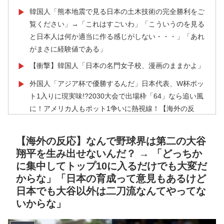
韓国人「熊本地震で見る日本の土木技術の完全勝利をご
▶
覧ください」→「これはすごいわ」「こういうのを見る
と日本人は何か適当に作る感じがしない・・・」「あれ
がまさに経験値である」
【衝撃】韓国人「日本の名門女子校、漫画のままかよ」
▶
外国人「アジア杯で優勝するんだ」日本代表、W杯ポッ
▶
ト1入りに現実味!?2030大会で出場枠「64」なら追い風
に！アメリカ人もポット1争いに熱視線！【海外の反
応】
韓国人「日本メディアが2002年ワールドカップ韓国準
▶
【海外の反応】なんで野球界は第二の大谷
決勝も調査すべきと主張！」→「英国メディアも一斉に
翔平を生み出せないんだ？ → 「どっちか
指摘‥」
に集中してトップ10に入るだけでも大変だ
からな」「日本の育成って意見もあるけど
海外「日本人はなんて気高いんだ！」 英高級紙も驚愕
▶
日本でも大谷以外は二刀流なんてやってな
した極限の中の日本人の姿に世界が衝撃
いからな」
韓国人「トヨタが2027年に次世代ハイブリッドバッテ
▶
リーを導入へ！最大1000kmの航続距離や超高速充電を