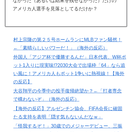
なかった（あるいは結果を残せなかった）だけの
音がこれ！【海外の反応】
アメリカ人選手を見落としてるだけか？
韓国人「フランスの有力紙も大韓サッカー協会前代未聞
▶
の不祥事を詳細に報道！」→「国際的スキャンダルに発
展してしまう‥」
軽飛行機が屋根すれすれを抜けて飛行場へ、車輪を出さ
▶
村上宗隆の第２５号ホームランにMLBファン騒然！
ないまま胴体着陸「これよりひどい着陸なら山ほど見て
←「素晴らしいパワーだ！」（海外の反応）
きた」【海外の反応】
外国人「アジア杯で優勝するんだ」日本代表、W杯ポ
【MLB】化け物みたいな球を投げるクローザーを先発に
▶
ット1入りに現実味!?2030大会で出場枠「64」なら追
転向させないのはなんで？ → 「100mとマラソンの違
い風に！アメリカ人もポット1争いに熱視線！【海外
い」「先発は2－3種類の一級品の変化球が必要だから
な」
の反応】
大谷翔平の今季中の投手復帰絶望か？←「打者専念
スカトロ野郎「今日仕事が終わったらやっとうんこが食
▶
べられるぞ」←こんなやつが実在する事実
で構わないぞ」（海外の反応）
アメリカ「お前らの国でしか愛されてないものってあ
▶
【海外の反応】アルゼンチン協会、FIFA会長に確固
る？」日本「納豆」
たる支持を表明「隠す気もないんだなｗ」
韓国人「過去のW杯で韓国代表がドーピング検査をすり
▶
「怪我するぞ！」30歳でのメジャーデビュー、三振