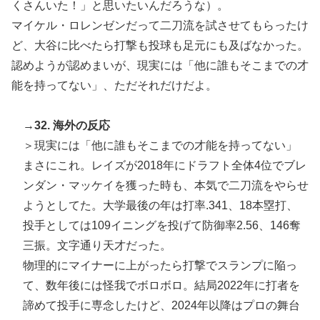
くさんいた！」と思いたいんだろうな）。
マイケル・ロレンゼンだって二刀流を試させてもらったけ
ど、大谷に比べたら打撃も投球も足元にも及ばなかった。
認めようが認めまいが、現実には「他に誰もそこまでの才
能を持ってない」、ただそれだけだよ。
→32. 海外の反応
＞現実には「他に誰もそこまでの才能を持ってない」
まさにこれ。レイズが2018年にドラフト全体4位でブレ
ンダン・マッケイを獲った時も、本気で二刀流をやらせ
ようとしてた。大学最後の年は打率.341、18本塁打、
投手としては109イニングを投げて防御率2.56、146奪
三振。文字通り天才だった。
物理的にマイナーに上がったら打撃でスランプに陥っ
て、数年後には怪我でボロボロ。結局2022年に打者を
諦めて投手に専念したけど、2024年以降はプロの舞台