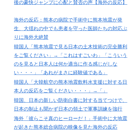
抜けるように注射していたものがこちら…」→「恥ずか
後の豪快ジャンプに心配と賛否の声【海外の反応】
しい…（ﾌﾞﾙﾌﾞﾙ」＝韓国の反応
イチローさん「僕は本を読まない。好きなアニメはドラ
▶
海外の反応：熊本の病院で手術中に熊本地震が発
ゴンボール」【海外の反応】
生、大揺れの中でも患者を守った医師たちの対応ぶ
海外「全部日本の真似だったのか…」 日本の普通のテ
▶
りに海外大絶賛
レビ番組が最新SNSの数十年先を行っていたと話題に
韓国人「熊本地震で見る日本の土木技術の完全勝利
海外「素晴らしい！」日本が買収したUSスチール驚異
▶
をご覧ください」→「これはすごいわ」「こういう
の大復活に米国人が大喜び
のを見ると日本人は何か適当に作る感じがしな
「1個9,983キロカロリー、成人が4〜5日かけて食べる
▶
い・・・」「あれがまさに経験値である」
量」店名は『心臓発作グリル』、そこで本当に心臓発作
韓国人「大韓航空の熊本地震飲料水支援に対する日
が起きた日
本人の反応をご覧ください・・・」→「」
新聞さん、壮大な縦読みを仕込んでしまうwww
▶
韓国、日本の新しい防衛白書に対する当てつけで、
【衝撃】韓国人「エボシ御前の声の人、若い頃がこれか
日本の制止も聞かず日本の領土で軍事訓練を強行
▶
よ」
海外「彼らこそ真のヒーローだ！」手術中に大地震
韓国人「日本メディアが大型台風13号が急カーブで韓国
▶
が起きた熊本総合病院の映像を見た海外の反応
方面に向かって来ると予報！」→「予想外の進路‥」