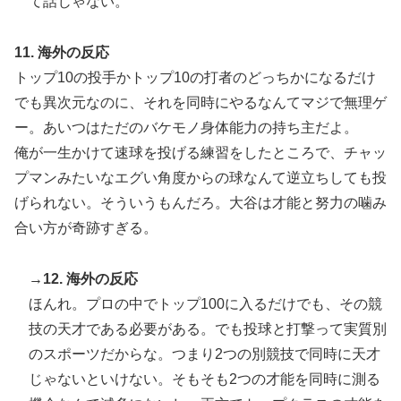
て話じゃない。
11. 海外の反応
トップ10の投手かトップ10の打者のどっちかになるだけ
でも異次元なのに、それを同時にやるなんてマジで無理ゲ
ー。あいつはただのバケモノ身体能力の持ち主だよ。
俺が一生かけて速球を投げる練習をしたところで、チャッ
プマンみたいなエグい角度からの球なんて逆立ちしても投
げられない。そういうもんだろ。大谷は才能と努力の噛み
合い方が奇跡すぎる。
→12. 海外の反応
ほんれ。プロの中でトップ100に入るだけでも、その競
技の天才である必要がある。でも投球と打撃って実質別
のスポーツだからな。つまり2つの別競技で同時に天才
じゃないといけない。そもそも2つの才能を同時に測る