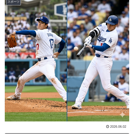
スポーツ
目指す」
外国人「日本の未来は安泰だ」16歳MF三井寺眞、衝撃
▶
ゴール！久保建英超え歴代2位の記録！3得点に絡む活躍
で海外絶賛！【海外の反応】
【海外の反応】アルゼンチン協会、FIFA会長に確固たる
▶
支持を表明「隠す気もないんだなｗ」
海外「さすが日本！」日本とドイツの仕事効率の差が分
▶
かる数字に海外が大騒ぎ
日本旅行キャンセルすべきか…1万年ぶり史上最大級の
▶
火山の兆し＝韓国の反応
韓国人「熊本地震で見る日本の土木技術の完全勝利をご
▶
覧ください」→「これはすごいわ」「こういうのを見る
と日本人は何か適当に作る感じがしない・・・」「あれ
がまさに経験値である」
ぺこぱ松蔭寺「みんな右とか左とか拘りすぎ。思想関係
▶
2026.06.02
なく応援しようよ」