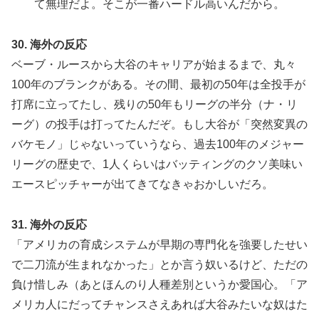
て無理だよ。そこが一番ハードル高いんだから。
30. 海外の反応
ベーブ・ルースから大谷のキャリアが始まるまで、丸々
100年のブランクがある。その間、最初の50年は全投手が
打席に立ってたし、残りの50年もリーグの半分（ナ・リ
ーグ）の投手は打ってたんだぞ。もし大谷が「突然変異の
バケモノ」じゃないっていうなら、過去100年のメジャー
リーグの歴史で、1人くらいはバッティングのクソ美味い
エースピッチャーが出てきてなきゃおかしいだろ。
31. 海外の反応
「アメリカの育成システムが早期の専門化を強要したせい
で二刀流が生まれなかった」とか言う奴いるけど、ただの
負け惜しみ（あとほんのり人種差別というか愛国心。「ア
メリカ人にだってチャンスさえあれば大谷みたいな奴はた