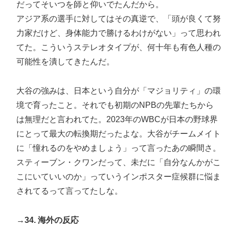
だってそいつを師と仰いでたんだから。
アジア系の選手に対してはその真逆で、「頭が良くて努
力家だけど、身体能力で勝けるわけがない」って思われ
てた。こういうステレオタイプが、何十年も有色人種の
可能性を潰してきたんだ。
大谷の強みは、日本という自分が「マジョリティ」の環
境で育ったこと。それでも初期のNPBの先輩たちから
は無理だと言われてた。2023年のWBCが日本の野球界
にとって最大の転換期だったよな。大谷がチームメイト
に「憧れるのをやめましょう」って言ったあの瞬間さ。
スティーブン・クワンだって、未だに「自分なんかがこ
こにいていいのか」っていうインポスター症候群に悩ま
されてるって言ってたしな。
→34. 海外の反応