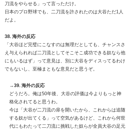
刀流をやらせる」って言っただけ。
日本のプロ野球でも、二刀流を許されたのは大谷ただ1人
だよ。
38. 海外の反応
「大谷ほど完璧にこなすのは無理だとしても、チャンスさ
え与えられれば二刀流としてそこそこ成功できる奴なら他
にもいるはず」って意見は、別に大谷をディスってるわけ
でもないし、至極まともな意見だと思うぞ。
→39. 海外の反応
どうだろ。俺は50年後、大谷の評価は今よりもっと神
格化されてると思うわ。
今は「大谷が二刀流の扉を開いたから、これからは追随
する奴が出てくる」って空気があるけど、これから何世
代にもわたって二刀流に挑戦した奴らが全員大谷の足元