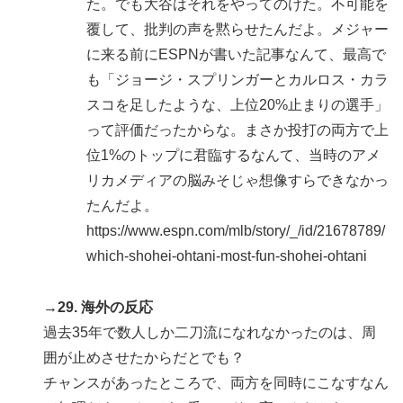
た。でも大谷はそれをやってのけた。不可能を
覆して、批判の声を黙らせたんだよ。メジャー
に来る前にESPNが書いた記事なんて、最高で
も「ジョージ・スプリンガーとカルロス・カラ
スコを足したような、上位20%止まりの選手」
って評価だったからな。まさか投打の両方で上
位1%のトップに君臨するなんて、当時のアメ
リカメディアの脳みそじゃ想像すらできなかっ
たんだよ。
https://www.espn.com/mlb/story/_/id/21678789/
which-shohei-ohtani-most-fun-shohei-ohtani
→29. 海外の反応
過去35年で数人しか二刀流になれなかったのは、周
囲が止めさせたからだとでも？
チャンスがあったところで、両方を同時にこなすなん