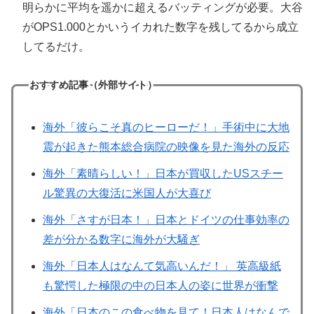
明らかに平均を遥かに超えるバッティングが必要。大谷
がOPS1.000とかいうイカれた数字を残してるから成立
してるだけ。
おすすめ記事（外部サイト）
海外「彼らこそ真のヒーローだ！」手術中に大地
震が起きた熊本総合病院の映像を見た海外の反応
海外「素晴らしい！」日本が買収したUSスチー
ル驚異の大復活に米国人が大喜び
海外「さすが日本！」日本とドイツの仕事効率の
差が分かる数字に海外が大騒ぎ
海外「日本人はなんて気高いんだ！」 英高級紙
も驚愕した極限の中の日本人の姿に世界が衝撃
海外「日本のこの食べ物を見て！日本人はなんで