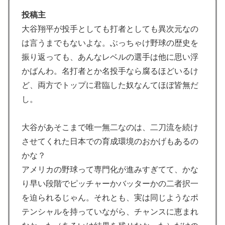
韓国が独自開発したと自慢する甘いトマト、実はそこら
▶
投稿主
辺のトマトに砂糖水を注入していただけなのが判明して
大谷翔平が投手としても打者としても異次元なの
大問題にw
は言うまでもないよな。ぶっちゃけ野球の歴史を
【伝説の100得点、いまだ都市伝説扱い】海外「バムの
▶
振り返っても、あんなレベルの選手は他に思い浮
83点でようやく信じた」
かばんわ。名打者とか名投手なら腐るほどいるけ
海外「親が買った覚えのないプレゼントが山積みなのに
▶
ど、両方でトップに君臨した奴なんてほぼ皆無だ
誰も騒がない」サンタ映画最大の設定の穴…？
し。
大地震が起きても手術をやり遂げる日本の医療チーム、
▶
海外でも凄すぎると絶賛
大谷があそこまで唯一無二なのは、二刀流を続け
させてくれた日本での育成環境のおかげもあるの
海外「海外発祥なのに、今では日本で定着してるものっ
▶
て何？その逆も教えて！」（海外の反応）
かな？
アメリカの野球って専門化が進みすぎてて、かな
大地震が起きても手術をやり遂げる日本の医療チーム、
▶
り早い段階でピッチャーかバッターかの二者択一
海外でも凄すぎると絶賛
を迫られるじゃん。それとも、実は同じようなポ
フランス人「欲張りすぎだ」中村敬斗、ランス残留の可
▶
テンシャルを持っていながら、チャンスに恵まれ
能性を会長が示唆！移籍金が交渉の壁に..現地サポの本