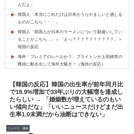
んだよ」
韓国人「本当にこれだけは日本がうらやましいと感じる
▶
ものがこちら・・・」
韓国人「韓国人が日本のラーメンについて勘違いしてい
▶
ることがこちら…」→「えっ？？？？？？？？？？」＝
韓国の反応
海外「プレミアのレベルか？」ブライトンが上田綺世の
▶
獲得に動き出して海外大騒ぎ！（海外の反応）
裏庭に現れたクマがスカンクに撃退されるまさかの瞬
▶
間！！
【韓国の反応】韓国の出生率が前年同月比
で19.9%増加で33年ぶりの大幅増を達成し
海外「今年、夏の暑さが厳しい日本でこんなものが売れ
▶
たらしい → 「婚姻数が増えているのもい
てるらしい！ｗ」外国人が驚いた日本の商品と
い傾向だな」「いいニュースだけどまだ出
は・・・？【海外の反応】
生率1.0未満だから油断はできない」
海外「凄すぎる！」折り紙と並ぶあの日本の偉大な発明
▶
に海外がびっくり仰天
ニュース・議論
英国人「安心感が違う」冨安健洋、パレス移籍当日にデ
▶