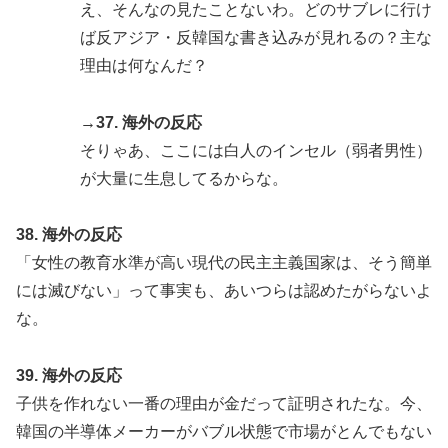
え、そんなの見たことないわ。どのサブレに行け
ば反アジア・反韓国な書き込みが見れるの？主な
理由は何なんだ？
→37. 海外の反応
そりゃあ、ここには白人のインセル（弱者男性）
が大量に生息してるからな。
38. 海外の反応
「女性の教育水準が高い現代の民主主義国家は、そう簡単
には滅びない」って事実も、あいつらは認めたがらないよ
な。
39. 海外の反応
子供を作れない一番の理由が金だって証明されたな。今、
韓国の半導体メーカーがバブル状態で市場がとんでもない