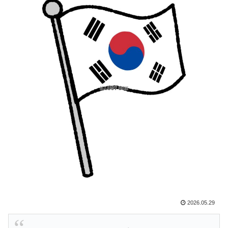
ビュー！圧巻3連続ブロックも披露で現地サポが気づく..
【海外の反応】
韓国人「織田信長の安土城の復元図と建築技術の高さに
▶
韓国人が衝撃！」→「当時の技術力に言葉を失う‥」
海外「日本人はなんて気高いんだ！」 英高級紙も驚愕
▶
した極限の中の日本人の姿に世界が衝撃
韓国人「不適切接待疑惑、2002年イタリア・スペイン
▶
戦で『韓国に奪われた』と欧州の大手メディアが一斉に
報道！」
外国人「親子丼という日本の料理の直訳を知ってしまっ
▶
た…」
【海外の反応】“新タナスコ”のディアスが地雷すぎる件
▶
「大谷と山本だけしかまともな契約がない…」
韓国人「SKハイニックスが10%台の暴落！外国人投資
▶
2026.05.29
家と機関が売り越しを仕掛けコスピが4%を超える大幅
な下落‥」