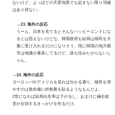
ないけど、よっぽどの天変地異でも起きない限り消滅
はあり得ない。
→23. 海外の反応
うーん、日本を見てるとそんなハッピーエンドにな
るとは思えないけどな。韓国政府も結局は移民を大
量に受け入れるだけになりそう。現に韓国の地方都
市は地価が暴落してるけど、誰も住みたがらないじ
ゃん。
→24. 海外の反応
ヨーロッパやアメリカを見れば分かる通り、移民を増
やすのは致命傷に絆創膏を貼るようなもんだよ。
2世になれば結局出生率は下がるし、おまけに極右政
党が台頭するきっかけを作るだけ。