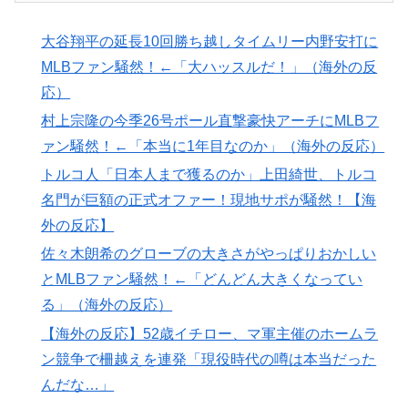
【衝撃】韓国人「日本の軽トラ、原型どこ行った」
▶
大谷翔平の延長10回勝ち越しタイムリー内野安打に
海外「全部日本の真似だったのか…」 日本の普通のテ
▶
MLBファン騒然！←「大ハッスルだ！」（海外の反
レビ番組が最新SNSの数十年先を行っていたと話題に
応）
海外「日本が正しい！」優しい日本人に甘える外国人に
▶
村上宗隆の今季26号ポール直撃豪快アーチにMLBフ
海外が大騒ぎ
ァン騒然！←「本当に1年目なのか」（海外の反応）
韓国人「日本は市民意識が高くて他人に迷惑をかけない
▶
トルコ人「日本人まで獲るのか」上田綺世、トルコ
というけど、実際の現地の様子がこちら・・・」
名門が巨額の正式オファー！現地サポが騒然！【海
韓国人「手術中に震度6強の地震、その時の日本の医療
▶
外の反応】
スタッフたちの姿をご覧ください」→「マジで鳥肌立っ
佐々木朗希のグローブの大きさがやっぱりおかしい
た」「こういう姿は韓国も見習わないと」「あんな状況
とMLBファン騒然！←「どんどん大きくなってい
なら日本だけではなく韓国の医療関係者も同じように行
る」（海外の反応）
動したはずだ」【熊本地震】
【海外の反応】52歳イチロー、マ軍主催のホームラ
ヒロアカの葉隠ちゃんって透明なうんこするの？
▶
ン競争で柵越えを連発「現役時代の噂は本当だった
韓国人「韓国のイメージ失墜は免れないのか？2011〜
▶
んだな…」
12年の国際試合における外国審判への接待疑惑が海外で