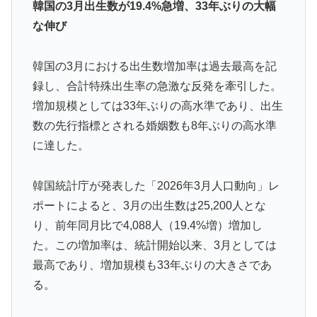
韓国の3月出生数が19.4%急増、33年ぶりの大幅
焦げだらけの業務用鉄板が水と蒸気で鏡のようにピカピ
▶
な伸び
カに「味が全部流れていく！」【海外の反応】
韓国人「台風で品不足になった沖縄のスーパーに行って
▶
韓国の3月における出生数増加率は過去最高を記
みたら、なぜか辛ラーメンだけ売れ残っていたんで
録し、合計特殊出生率の急激な反発を牽引した。
す…」
増加規模としては33年ぶりの高水準であり、出生
海外「いいパンチだった」超大物YouYuberが伝説のボ
▶
数の先行指標とされる婚姻数も8年ぶりの高水準
クサーマイク・タイソンにパンチを食らうｗｗ
に達した。
外国人「アジア杯で優勝するんだ」日本代表、W杯ポッ
▶
ト1入りに現実味!?2030大会で出場枠「64」なら追い風
韓国統計庁が発表した「2026年3月人口動向」レ
に！アメリカ人もポット1争いに熱視線！【海外の反
ポートによると、3月の出生数は25,200人とな
応】
り、前年同月比で4,088人（19.4%増）増加し
【MLB】ドジャースファン「7連敗はしんどいわ……」
▶
た。この増加率は、統計開始以来、3月としては
→ 「まだまだ7.5ゲーム差もあるんだぞ」「毎年暑い季
最高であり、増加規模も33年ぶりの大きさであ
節に負けることが増えるけど結局10月には勝って終わる
る。
んだよ」
トルコ人「日本人まで獲るのか」上田綺世、トルコ名門
▶