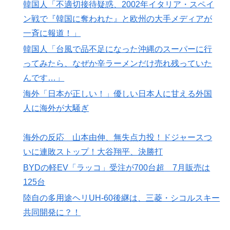
韓国人「不適切接待疑惑、2002年イタリア・スペイ
ン戦で『韓国に奪われた』と欧州の大手メディアが
一斉に報道！」
韓国人「台風で品不足になった沖縄のスーパーに行
ってみたら、なぜか辛ラーメンだけ売れ残っていた
んです…」
海外「日本が正しい！」優しい日本人に甘える外国
人に海外が大騒ぎ
海外の反応 山本由伸、無失点力投！ドジャースつ
いに連敗ストップ！大谷翔平、決勝打
BYDの軽EV「ラッコ」受注が700台超 7月販売は
125台
陸自の多用途ヘリUH-60後継は、三菱・シコルスキー
共同開発に？！