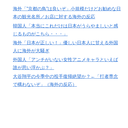
一斉に報じられる‥」
海外「”京都の鳥”は良いぞ」小規模だけどお勧めな日
海外「今年、夏の暑さが厳しい日本でこんなものが売れ
▶
本の観光名所／お店に対する海外の反応
てるらしい！ｗ」外国人が驚いた日本の商品と
韓国人「本当にこれだけは日本がうらやましいと感
は・・・？【海外の反応】
じるものがこちら・・・」
【韓国サッカー】性接待で審判買収！W杯予選7戦無敗
▶
海外「日本が正しい！」優しい日本人に甘える外国
の裏側
人に海外が大騒ぎ
外国人「アンチがいない女性アニメキャラといえば
誰が思い浮かぶ？」
大谷翔平の今季中の投手復帰絶望か？←「打者専念
で構わないぞ」（海外の反応）