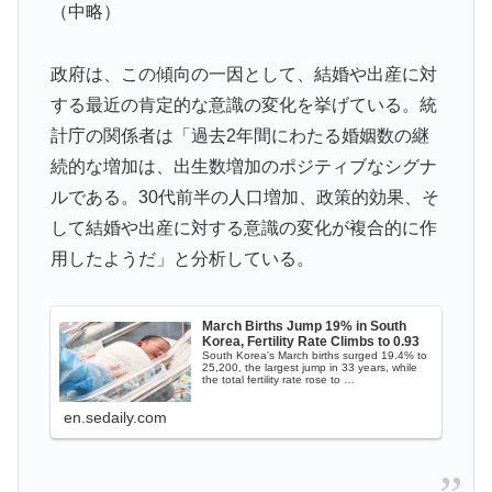
（中略）
が巨額の正式オファー！現地サポが騒然！【海外の反
応】
政府は、この傾向の一因として、結婚や出産に対
海外「日本が正しい！」優しい日本人に甘える外国人に
▶
する最近の肯定的な意識の変化を挙げている。統
海外が大騒ぎ
計庁の関係者は「過去2年間にわたる婚姻数の継
【海外の反応】52歳イチロー、マ軍主催のホームラン競
▶
続的な増加は、出生数増加のポジティブなシグナ
争で柵越えを連発「現役時代の噂は本当だったんだ
ルである。30代前半の人口増加、政策的効果、そ
な…」
して結婚や出産に対する意識の変化が複合的に作
海外「日本の科学者が猫の寿命を2倍に上げる注射剤を
▶
用したようだ」と分析している。
開発。これこそノーベル賞だろ！」
海外「”京都の鳥”は良いぞ」小規模だけどお勧めな日本
▶
March Births Jump 19% in South
の観光名所／お店に対する海外の反応
Korea, Fertility Rate Climbs to 0.93
South Korea's March births surged 19.4% to
25,200, the largest jump in 33 years, while
海外「この日本アニメはマジでぶっ飛んでる！ｗ」外国
▶
the total fertility rate rose to …
人が予測不可能でぶっ飛んでると評価した日本アニメと
en.sedaily.com
は・・・？ 海外の反応
海外「なんてこった！」日本とドイツの病院食のあまり
▶
の差に海外が大騒ぎ