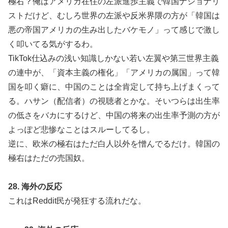
極右？俺はアメリカ在住の左派進歩主義で韓国ナショナリ
ストだけど、むしろ世界の左派や反米界隈の方が「韓国は
悪の帝国アメリカの生み出したバケモノ」って感じで激し
く叩いてる気がするわ。
TikTok仕込みの浅い知識しかない若い左翼や第三世界主義
の連中が、「資本主義の権化」「アメリカの属国」って韓
国を叩く癖に、中国のことは全肯定して持ち上げまくって
る。ハサン（配信者）の視聴者とかな。そいつらは出生率
の低さをバカにするけど、中国の将来の出生率予測の方が
よっぽど悲惨なことはスルーしてるし。
逆に、欧米の極右はただ白人以外を憎んでるだけ。韓国の
極右はただの売国奴。
28. 海外の反応
これはReddit民が発狂する流れだな。