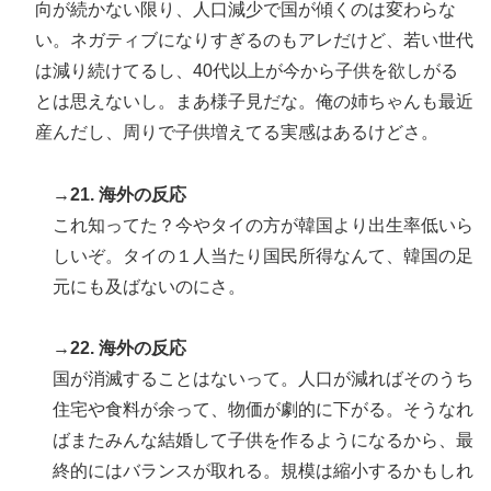
向が続かない限り、人口減少で国が傾くのは変わらな
い。ネガティブになりすぎるのもアレだけど、若い世代
は減り続けてるし、40代以上が今から子供を欲しがる
とは思えないし。まあ様子見だな。俺の姉ちゃんも最近
産んだし、周りで子供増えてる実感はあるけどさ。
→21. 海外の反応
これ知ってた？今やタイの方が韓国より出生率低いら
しいぞ。タイの１人当たり国民所得なんて、韓国の足
元にも及ばないのにさ。
→22. 海外の反応
国が消滅することはないって。人口が減ればそのうち
住宅や食料が余って、物価が劇的に下がる。そうなれ
ばまたみんな結婚して子供を作るようになるから、最
終的にはバランスが取れる。規模は縮小するかもしれ