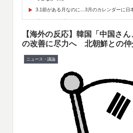
3.1節がある月なのに…3月のカレンダーに
▶
【海外の反応】“新タナスコ”のディアスが地
▶
【海外の反応】韓国「中国さん
インドネシアの西パプアでアメリカ人パイロ
▶
の改善に尽力へ 北朝鮮との仲
ぺこぱ松蔭寺「みんな右とか左とか拘りすぎ
▶
海外「日本はさすが過ぎるｗ」 日本は野生
▶
ニュース・議論
海外「日本人はなんて気高いんだ！」 英高
▶
韓国人「韓国サッカー協会の性接待報道、海外
▶
も」→「マジで国の恥だ」「2002年まで疑
足で蹴り飛ばすね」
【海外の反応】中国がAI開発の主導権を握りつ
▶
んだろうな」「自動車産業と同じ道を歩んで
外国人「アジア杯で優勝するんだ」日本代表、W
▶