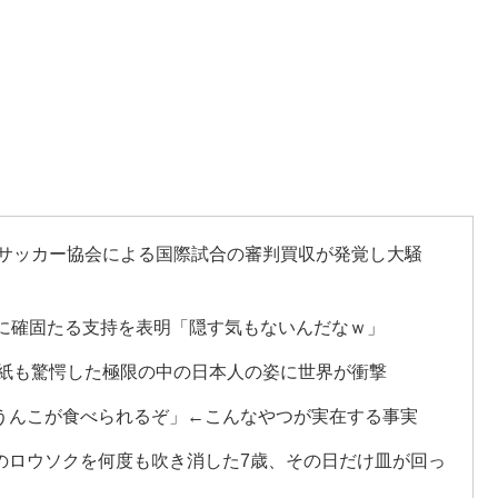
国サッカー協会による国際試合の審判買収が発覚し大騒
長に確固たる支持を表明「隠す気もないんだなｗ」
級紙も驚愕した極限の中の日本人の姿に世界が衝撃
うんこが食べられるぞ」←こんなやつが実在する事実
のロウソクを何度も吹き消した7歳、その日だけ皿が回っ