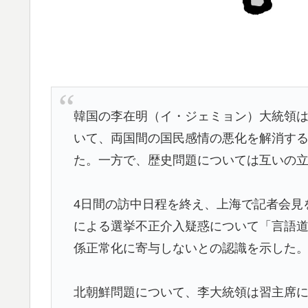
外国人「日本の未来は安泰だ」16歳MF三井
▶
絡む活躍で海外絶賛！【海外の反応】
韓国人「日本の柴犬くん散歩中の暑さに耐え
▶
Google DeepMind再編 「Google
▶
応・解説】
韓国の李在明（イ・ジェミョン）大統領は
【朗報】寺田心、ベンチプレス110kgwww
▶
いて、両国間の国民感情の悪化を解消す
海外「消火栓もフェイクだから消防士が右往左
▶
た。一方で、歴史問題については互いの
韓国人「日本がここまでの観光大国に発展し
▶
た…（ﾌﾞﾙﾌﾞﾙ」＝韓国の反応
4日間の訪中日程を終え、上海で記者会見
による選挙不正介入疑惑について「言語
海外「日本のこの場所は現実とは思えないレ
▶
は・・・？【海外の反応】
係正常化に寄与しないとの認識を示した
「オーデコロンの定期注文が月50本、1808
▶
北朝鮮問題について、李大統領は習主席
たのか…