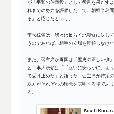
が「平和の仲裁役」として役割を果たす
【海外の反応】アルゼンチン協会、FIFA会
▶
れまでの努力を評価した上で、朝鮮半島
海外「素晴らしい！」日本が買収したUSス
▶
る」と応じたという。
海外「日本なんて行くんじゃなかった…」 
▶
失望する事態に
李大統領は「我々は長らく北朝鮮に対し
大地震が起きても手術をやり遂げる日本の医
▶
うのであれば、相手の立場を理解しなけ
韓国人「“韓国サッカー”性接待の試合結果を
▶
「これが本当のベッドサッカーだ」
また、習主席が両国は「歴史の正しい側
と、李大統領は「『互いに安らかに、よ
韓国人「韓国サッカー協会関係者が『不適切
▶
にも疑いの視線が向けられる」
て受け止めた」と語った。習主席が特定
双方がそれぞれの懸念を表明する場であ
る。
South Korea a