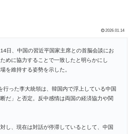
寺眞、衝撃ゴール！久保建英超え歴代2位の記録！3得点に
られなかった結果」
2026.01.14
を作った男」ディーンが去り、本体は稼ぐAIへ舵を切る【海外の反
14日、中国の習近平国家主席との首脳会談にお
るために協力することで一致したと明らかにし
往する中国www」
立場を維持する姿勢を示した。
た本当の理由がこちら…」→「昔から日本は愛されて
を行った李大統領は、韓国内で浮上している中国
道断だ」と否定。反中感情は両国の経済協力や関
ベルで美しい…！」外国人が感動する日本の景色と
。
年の請求書には72本」ナポレオンは1日2本を何に使ってい
に対し、現在は対話が停滞しているとして、中国