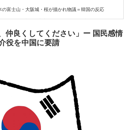
日本の富士山・大阪城・桜が描かれ物議＝韓国の反応
雷すぎる件「大谷と山本だけしかまともな契約がない…」
、仲良くしてください」ー 国民感情
ット殺害を武装組織が主張。
介役を中国に要請
。思想関係なく応援しようよ」
動物の喧嘩さえ可愛くなってしまうと世界が騒然
級紙も驚愕した極限の中の日本人の姿に世界が衝撃
でも大騒ぎに・・・2002年W杯4強の記録取り消しの声
う価値がある」「国民や国が築いた国格をサッカー選手が
つあるよな → 「どうせアメリカは中国製AIを規制する
る気がする」
杯ポット1入りに現実味!?2030大会で出場枠「64」な