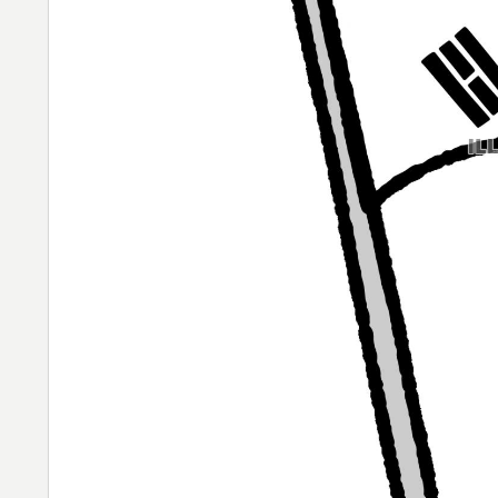
ら追い風に！アメリカ人もポット1争いに熱
日本「俺は有名な武士の家系だけど世界のみ
▶
【夏の風物詩】「うるさい」で消える?“盆踊り
▶
ント盆ダンス”も
外国人「俺達が見かけたヤバすぎる髪型を集
▶
英国人「安心感が違う」冨安健洋、パレス移
▶
が気づく..【海外の反応】
韓国人「我が国がクウェート戦で行った審判
▶
メなやつ…（ﾌﾞﾙﾌﾞﾙ」＝韓国の反応
【海外の反応】日本政府が、アメリカ政府に
▶
て警告 → 「若者票を集めたいんだろうな」
韓国人「韓国サッカー協会、外国人審判に“性
▶
か？」「日本人が言ってたこと正しかったね・・