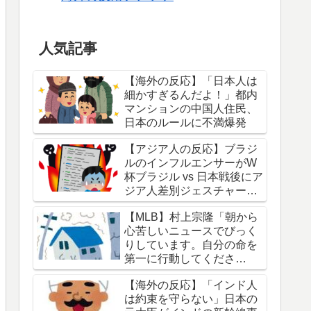
人気記事
【海外の反応】「日本人は
細かすぎるんだよ！」都内
マンションの中国人住民、
日本のルールに不満爆発
【アジア人の反応】ブラジ
ルのインフルエンサーがW
杯ブラジル vs 日本戦後にア
ジア人差別ジェスチャーし
ている写真を投稿して炎上
【MLB】村上宗隆「朝から
中
心苦しいニュースでびっく
りしています。自分の命を
第一に行動してくださ
い。」 → 「本当に胸が痛
【海外の反応】「インド人
む」「最近大きな地震が多
は約束を守らない」日本の
くないか？」