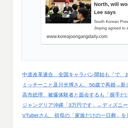
North, will wo
Lee says
South Korean Pres
Jinping agreed to 
www.koreajoongangdaily.com
中道改革連合、全国キャラバン開始も「で、
ミッチーこと及川光博さん、56歳で再婚→新
高市総理、被爆体験者と面会するも「握手だ
ジャングリア沖縄「3万円です」←ディズニ
VTuberさん、祖母の「家族だけの一日葬」