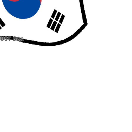
視線！【海外の反応】
んなは先祖に偉人っている？」
”存続の危機 会場数は20年で半減 騒音対策で“サイレ
めてみたｗｗｗｗ」
籍当日にデビュー！圧巻3連続ブロックも披露で現地サポ
買収が本当に深刻である理由がこちら…」→「これはダ
よるネットミームとしての任天堂やポケモン使用に対し
「任天堂の法務部隊が出てくるぞ」
接待”報道・・・」→「2002年の審判買収が事実だったの
・...