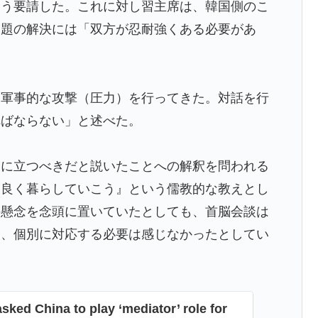
よう要請した。これに対し習主席は、韓国側のこ
長に断固たる支持を表明「隠す気もないんだなｗ」
問題の解決には「双方が忍耐強くある必要があ
チール驚異の大復活に米国人が大喜び
日本を知ってしまったディズニー信者、帰国後『本家』に
て軍事的な攻撃（圧力）を行ってきた。対話を行
療チーム、海外でも凄すぎると絶賛
ればならない」と述べた。
ご覧ください」→「マッサージ効果は間違いないねｗ」
」に立つべきだと説いたことへの解釈を問われる
り良く暮らしていこう』という儒教的な教えとし
接待は慣行だった』と衝撃発言！日韓ワールドカップ4強
の懸念を念頭に置いていたとしても、首脳会談は
り、個別に対応する必要は感じなかったとしてい
sked China to play ‘mediator’ role for