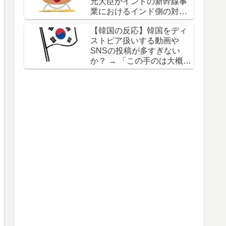
元大臣がインドの新幹線事
業におけるインド側の対応
を批判
【韓国の反応】韓国をディ
ストピア扱いする動画や
SNSの投稿が多すぎない
か？ → 「この手のは大概が
東南アジアや中国の仕業」
「日本でも似たような陰謀
論的動画をよく見るわ」