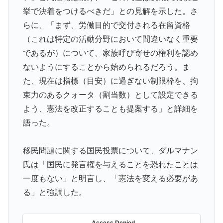
逆 → 「予想通りの結果」「この2人は合体してくれ」
挙で決着をつけるべきだ」との見解を示した。さ
海外「中国が世界資産税を導入。財政不足を海外資産へ
▶
らに、「まず、労働目的で交付される在留資格
の課税で補おうとする」
（これは特定の活動分野において間違いなく重要
海外「StumbleUponが恋しいんじゃない、あの頃のネッ
▶
であるが）について、家族呼び寄せの権利を認め
トが面白すぎたんだ」1995〜2010年の消えたサイトの
ないようにすることから始められるだろう。ま
話
た、現在は指標（目安）に過ぎない制限枠を、拘
韓国人「U17日本代表、決勝で中国を破りアジア杯優勝
▶
束力のあるクォータ（割当数）として設定できる
（通算5回目・最多優勝国）」→「韓国は8強で落ちたの
よう、憲法を改正することも提案する」と詳細を
に・・・もう越えられない壁になってしまったね」「韓
語った。
国は監督の問題が大きい」「日本はもうどんなに精神勝
利したところで超えられない壁である」
移民問題に関する国民投票について、ダルマナン
英国人「ようこそ」冨安健洋、クリスタルパレス加入が
▶
氏は「国民に発言権を与えることを恐れたことは
決定的に！メディカル検査をパス！現地サポが歓迎！ア
ーセナルファンも祝福！【海外の反応】
一度もない」と明言し、「憲法を変える必要があ
る」と強調した。
海外の反応：鈴木誠也が豪快な弾丸19号HRと好守備で
▶
大谷ドジャース撃破に貢献「トレードされなくて良かっ
た」とカブスファン絶賛
Access Denied