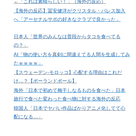
揺れの中でも患者を守った医師たちの対応ぶりに海外大
←「これは素晴らしい！」（海外の反応）
絶賛
【海外の反応】冨安健洋がクリスタル・パレス加入
へ「アーセナルサポの好きなクラブで良かった」
日本人「世界のみんなは普段からタコを食べてる
の？」
AI「物の使い方を真剣に間違えてる人間を生成してみ
たｗｗｗｗ」
【スウェーデン-モロッコ】心配する理由はこれだ
け…？【ポーランドボール】
海外「日本で初めて梅干しなるものを食べた」日本
旅行で食べた変わった食べ物に対する海外の反応
韓国人「日本でヤバい作品ばかりアニメ化してて心
配になる…」