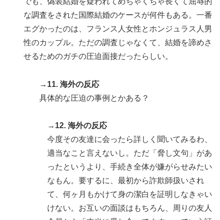
でも、偽装結婚を疑われてめちゃくちゃ長くて屈辱的
な調査をされた国際結婚のケースが何件もある。一番
エグかったのは、フランス人女性とホンジュラス人男
性のカップル。ただの調査じゃなくて、結婚を諦めさ
せるためのガチの圧迫面接だったらしい。
→11. 海外の反応
具体的な圧迫の事例とかある？
→12. 海外の反応
今度その友達に会ったら詳しく聞いてみるわ、
適当なこと言えないし。ただ「脅し文句」があ
ったというより、手続き全体が嫌がらせみたい
なもん。要するに、最初から詐欺師扱いされ
て、何ヶ月もかけて身の潔白を証明しなきゃい
けない。お互いの面談はもちろん、周りの友人