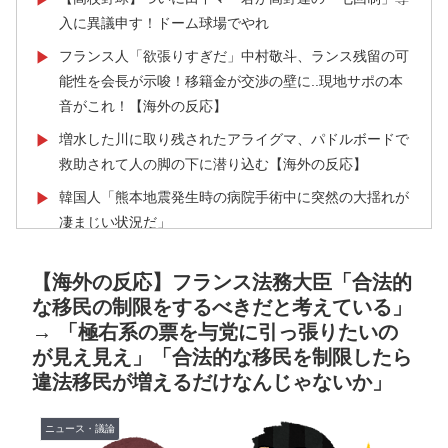
入に異議申す！ドーム球場でやれ
フランス人「欲張りすぎだ」中村敬斗、ランス残留の可
▶
能性を会長が示唆！移籍金が交渉の壁に..現地サポの本
音がこれ！【海外の反応】
増水した川に取り残されたアライグマ、パドルボードで
▶
救助されて人の脚の下に潜り込む【海外の反応】
韓国人「熊本地震発生時の病院手術中に突然の大揺れが
▶
凄まじい状況だ」
外国人「2002年W杯は?」韓国サッカーに衝撃的不祥
▶
【海外の反応】フランス法務大臣「合法的
事！W杯予選でレフリーへの不適切接待発覚！海外騒
な移民の制限をするべきだと考えている」
然！【海外の反応】
→ 「極右系の票を与党に引っ張りたいの
【伝説の100得点、いまだ都市伝説扱い】海外「バムの
▶
が見え見え」「合法的な移民を制限したら
83点でようやく信じた」
違法移民が増えるだけなんじゃないか」
日本人「敷地内に勝手に停めた車がバチバチにブロック
▶
されててウケた」→結末がめっちゃおもろいｗｗｗ【タ
ニュース・議論
イ人の反応】