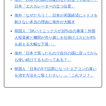
日本「エスカレーターの立つ位置」
海外「なぜだろう！」日本が米国経済にトドメを
刺さない本当の理由に海外が大騒ぎ
韓国人「SKハイニックスが10%台の暴落！外国
人投資家と機関が売り越しを仕掛けコスピが4%
を超える大幅な下落‥」
海外「日本で買ったもので自分の国に戻ってから
も使い続けてるものってある？」
韓国人「日本のXで話題になったエアコンの臭い
を消す方法をご覧ください」→「これマジ？」