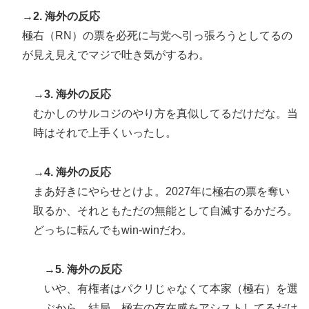
→2. 海外の反応
極右（RN）の票を必死に与党へ引っ張ろうとしてるの
が見え見えでマジで吐き気がするわ。
→3. 海外の反応
むかしのサルコジのやり方を真似してるだけだな。当
時はそれで上手くいったし。
→4. 海外の反応
まあ好きにやらせとけよ。2027年に極右の票を奪い
取るか、それともただの無能として自滅するかだろ。
どっちに転んでもwin-winだわ。
→5. 海外の反応
いや、有権者はパクリじゃなくて本家（極右）を選
ぶから。結局、極右の存在感をアシストしてるだけ