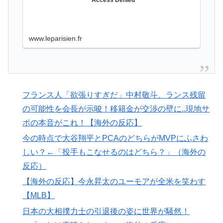
【海外の反応】韓国が日本による竹島の領有権主張に対
▶
して強く抗議したらしい → 「もはや毎年の恒例行事だ
な」「他のことから国民の目をそらせるからお互いの政
www.leparisien.fr
府にとって都合がいいんだよ」
【スウェーデン-モロッコ】心配する理由はこれだ
▶
け…？【ポーランドボール】
フランス人「欲張りすぎだ」中村敬斗、ランス残留
韓国人「どうやら五輪サッカー日韓戦でも審判の接待が
▶
あった模様…」→「メダル剥奪なのでは…？（ﾌﾞﾙﾌﾞﾙ」
の可能性を会長が示唆！移籍金が交渉の壁に..現地サ
＝韓国の反応
ポの本音がこれ！【海外の反応】
韓国政府、謝罪をすれば賠償を放棄する案を日本側に提
▶
今の時点で大谷翔平とPCAのどちらがMVPにふさわ
示するも拒否される＝韓国の反応
しい？←「投手もこなせるのはどちら？」（海外の
ワイ「飯食う前にうんちしたろ！（ﾌﾞﾘｯw）」
反応）
▶
【海外の反応】今永昇太のユーモアが全米を笑わす
韓国人「世界で最も有名な日本人は誰なのか？」→「想
▶
【MLB】
像以上に意見が割れてしまう‥」
日本の大相撲力士の引退後の姿に世界が騒然！
海外の反応：熊本の病院で手術中に熊本地震が発生、大
▶