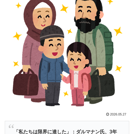
海外「まるでトランプ」FIFAがW杯開催都市と結んだ約
▶
束を守らないことに海外大騒ぎ！（海外の反応）
日本人「世界のみんなは普段からタコを食べてるの？」
▶
外国人「米・ジャガイモ・パン・麺の4大主食、一生食
▶
えないなら何を捨てる？」
海外「さすが日本！」日本の医療従事者の倫理観の高さ
▶
に海外が超感動
海外「コーヒー1杯が6ドルって何なんだ、レシートを二
▶
度見した」値上げで買うのをやめたもの…
韓国人「意外に日本との関係が深い地球の裏側の国がこ
▶
ちらです‥」→「国境を越えた驚くべき歴史のつなが
り‥」
海外「ディズニーがゴミのようだ！」日本がアニメ化し
▶
2026.05.27
た米人気SF作品に絶賛の声が殺到中
「私たちは限界に達した」：ダルマナン氏、3年
【海外の反応】冨安健洋がクリスタル・パレス加入へ
▶