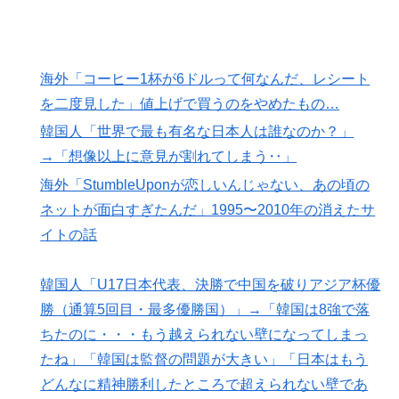
海外「コーヒー1杯が6ドルって何なんだ、レシート
を二度見した」値上げで買うのをやめたもの…
韓国人「世界で最も有名な日本人は誰なのか？」
→「想像以上に意見が割れてしまう‥」
海外「StumbleUponが恋しいんじゃない、あの頃の
ネットが面白すぎたんだ」1995〜2010年の消えたサ
イトの話
韓国人「U17日本代表、決勝で中国を破りアジア杯優
勝（通算5回目・最多優勝国）」→「韓国は8強で落
ちたのに・・・もう越えられない壁になってしまっ
たね」「韓国は監督の問題が大きい」「日本はもう
どんなに精神勝利したところで超えられない壁であ