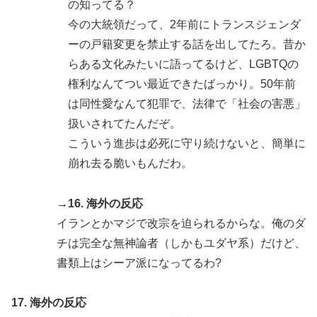
の知ってる？
今の大統領だって、2年前にトランスジェンダ
ーの戸籍変更を禁止する話を出してたろ。昔か
らある文化みたいに語ってるけど、LGBTQの
権利なんてつい最近できたばっかり。50年前
は同性愛なんて犯罪で、法律で「社会の害悪」
扱いされてたんだぞ。
こういう進歩は必死に守り続けないと、簡単に
崩れ去る脆いもんだわ。
→16. 海外の反応
イランとかマジで改宗を迫られるからな。俺のダ
チは完全な無神論者（しかもユダヤ系）だけど、
書類上はシーア派になってるわ?
17. 海外の反応