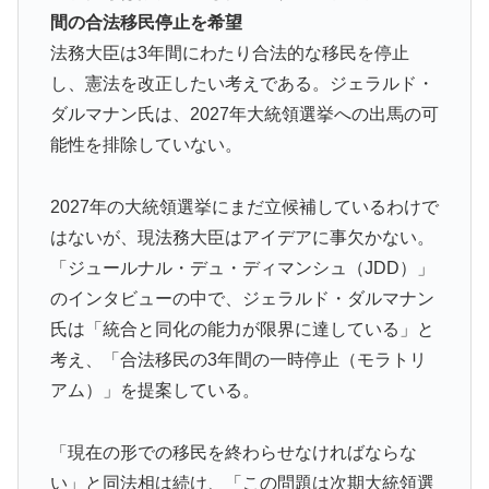
「アーセナルサポの好きなクラブで良かった」
間の合法移民停止を希望
法務大臣は3年間にわたり合法的な移民を停止
海外「日本人がアメリカに対してとても良いことを言っ
▶
てくれているぞ！アメリカの良さを再発見できる！」
し、憲法を改正したい考えである。ジェラルド・
ダルマナン氏は、2027年大統領選挙への出馬の可
海外「先進国で日本だけパスポート所有率が低すぎる、
▶
能性を排除していない。
何故なのか」
海外「先進国で日本だけパスポート所有率が低すぎる、
▶
2027年の大統領選挙にまだ立候補しているわけで
何故なのか」
はないが、現法務大臣はアイデアに事欠かない。
【海外の反応】今永昇太、好調の秘訣はスマホ画面だと
▶
「ジュールナル・デュ・ディマンシュ（JDD）」
イマナガ節を炸裂「NPBでは面白さが必須条件なの？」
のインタビューの中で、ジェラルド・ダルマナン
米：トランプ大統領、「敵性外国人」による「米国籍目
▶
氏は「統合と同化の能力が限界に達している」と
的の出産ツーリズム禁止令」に署名…寄生侵略防止へ
考え、「合法移民の3年間の一時停止（モラトリ
[海外の反応]
アム）」を提案している。
AI「物の使い方を真剣に間違えてる人間を生成してみた
▶
ｗｗｗｗ」
「現在の形での移民を終わらせなければならな
【MLB】村上宗隆とルイス・アラエスの指標が完全に真
▶
い」と同法相は続け、「この問題は次期大統領選