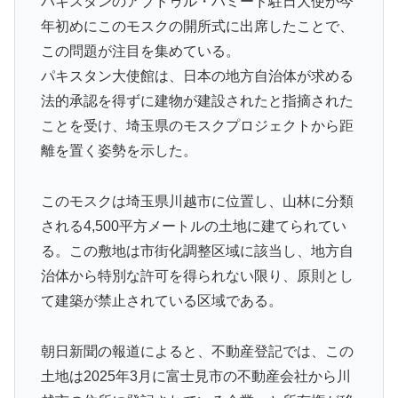
パキスタンのアブドゥル・ハミード駐日大使が今
なスキャンダル‥」
年初めにこのモスクの開所式に出席したことで、
海外「不思議だね！」日本の雇用制度の正しさに気づき
▶
この問題が注目を集めている。
始めた欧米に海外が大騒ぎ
パキスタン大使館は、日本の地方自治体が求める
海外「日本なんて行くんじゃなかった…」 日本を知っ
▶
法的承認を得ずに建物が建設されたと指摘された
てしまったディズニー信者、帰国後『本家』に失望する
ことを受け、埼玉県のモスクプロジェクトから距
事態に
離を置く姿勢を示した。
外国人「ドイツと日本、あらゆる面を比較したらどっち
▶
が上なの？」
このモスクは埼玉県川越市に位置し、山林に分類
【海外の反応】村上宗隆が100マイル粉砕の26号弾で逆
▶
される4,500平方メートルの土地に建てられてい
転の口火に「三振率＆四球率が高い奇妙な二面性」
る。この敷地は市街化調整区域に該当し、地方自
外国人「初めてトラウマになった日本のアニメといえば
▶
治体から特別な許可を得られない限り、原則とし
何？」
て建築が禁止されている区域である。
海外「日本人は何に使ってるんだ？」 世界的ブームの
▶
日本の食品、買ってみたものの使い道が分からない外国
朝日新聞の報道によると、不動産登記では、この
人が続出
土地は2025年3月に富士見市の不動産会社から川
日本からの「海外送金が最も多い国ランキング」2位は
▶