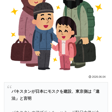
韓国人「韓国人が『日本の地下鉄は複雑すぎる』と感じ
▶
る驚きの理由がこちらです‥」→「あまりの難易度の高
さに冷や汗をかいた‥」
上昇中のロケットに雷が落ちて画面が真っ白に「ロケッ
▶
ト、大丈夫なの……？」【海外の反応】
スポーツ選手の最新CMギャラランキングがこちら
▶
トルコ人「日本人まで獲るのか」上田綺世、トルコ名門
▶
が巨額の正式オファー！現地サポが騒然！【海外の反
応】
外国人「ドイツと日本、あらゆる面を比較したらどっち
▶
が上なの？」
2026.06.04
韓国、サッカーW杯予選で審判を性接待して買収してい
▶
パキスタンが日本にモスクを建設、東京側は「違
たことが判明！ 何と日本も巻き込まれることに
法」と言明
韓国人「東南アジア各国が韓国サッカー協会による日本
▶
人や外国人審判接待を報道！」→「信頼を揺るがす深刻