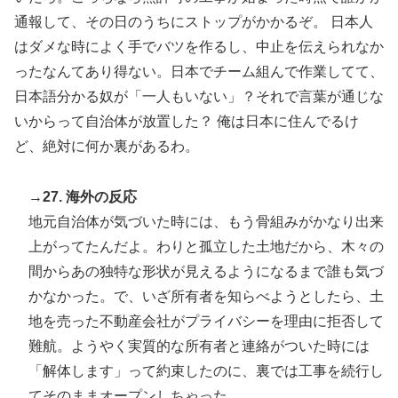
通報して、その日のうちにストップがかかるぞ。 日本人
はダメな時によく手でバツを作るし、中止を伝えられなか
ったなんてあり得ない。日本でチーム組んで作業してて、
日本語分かる奴が「一人もいない」？それで言葉が通じな
いからって自治体が放置した？ 俺は日本に住んでるけ
ど、絶対に何か裏があるわ。
→27. 海外の反応
地元自治体が気づいた時には、もう骨組みがかなり出来
上がってたんだよ。わりと孤立した土地だから、木々の
間からあの独特な形状が見えるようになるまで誰も気づ
かなかった。で、いざ所有者を知らべようとしたら、土
地を売った不動産会社がプライバシーを理由に拒否して
難航。ようやく実質的な所有者と連絡がついた時には
「解体します」って約束したのに、裏では工事を続行し
てそのままオープンしちゃった。