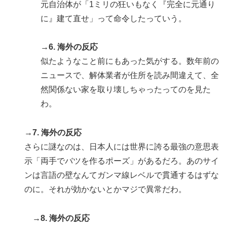
元自治体が「1ミリの狂いもなく『完全に元通り
に』建て直せ」って命令したっていう。
→6. 海外の反応
似たようなこと前にもあった気がする。数年前の
ニュースで、解体業者が住所を読み間違えて、全
然関係ない家を取り壊しちゃったってのを見た
わ。
→7. 海外の反応
さらに謎なのは、日本人には世界に誇る最強の意思表
示「両手でバツを作るポーズ」があるだろ。あのサイ
ンは言語の壁なんてガンマ線レベルで貫通するはずな
のに。それが効かないとかマジで異常だわ。
→8. 海外の反応