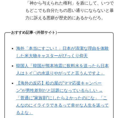
「神から与えられた権利」を盾にして、いつで
もどこでも自分たちの思い通りにならないと暴
力に訴える悪癖が歴史的にあるからだろ。
おすすめ記事（外部サイト）
海外「本当にすごい！」日本が清潔な理由を体験
した米大物キャスターがびっくり仰天
韓国人「韓国が熊本地震に飲料水を送ったら日本
人はトイ〇の水送りやがってと言うんですよ」
【海外の反応】松の屋の”ママ応援キャンペー
ン”が男性差別だと話題になっているらしい →
「普通に”家族割”にしたらよかったのにな」「こ
んなのにイライラできるって幸せな人生を送って
るよな」