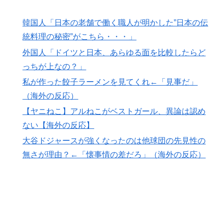
何？」
韓国人「日本の老舗で働く職人が明かした”日本の伝
韓国人「手術中に震度6強の地震、その時の日本の医療
▶
統料理の秘密”がこちら・・・」
スタッフたちの姿をご覧ください」→「マジで鳥肌立っ
た」「こういう姿は韓国も見習わないと」「あんな状況
外国人「ドイツと日本、あらゆる面を比較したらど
なら日本だけではなく韓国の医療関係者も同じように行
っちが上なの？」
動したはずだ」【熊本地震】
私が作った餃子ラーメンを見てくれ←「見事だ」
（海外の反応）
【ヤニねこ】アルねこがベストガール、異論は認め
ない【海外の反応】
大谷ドジャースが強くなったのは他球団の先見性の
無さが理由？←「懐事情の差だろ」（海外の反応）