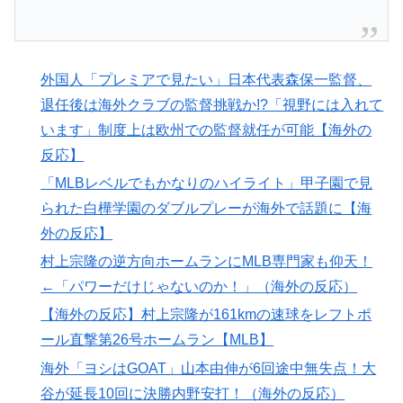
料理の秘密”がこちら・・・」
潔癖症の人って体の中にうんことおしっこが存在してる
▶
事実とどう折り合いつけてるんだろう。
外国人「プレミアで見たい」日本代表森保一監督、
韓国人「日本の村上宗隆 vs 韓国のイ・ジョンフ」
▶
退任後は海外クラブの監督挑戦か!?「視野には入れて
→「」【MLB】
います」制度上は欧州での監督就任が可能【海外の
スペインやフランスで山火事が拡大し消防士が消火活
▶
反応】
動！！
「MLBレベルでもかなりのハイライト」甲子園で見
韓国人「日本の某ゲームが米国進出した当時、アメリカ
▶
られた白樺学園のダブルプレーが海外で話題に【海
国内で巻き起こった熱狂的ブームの様子がこちら…」＝
外の反応】
韓国の反応
村上宗隆の逆方向ホームランにMLB専門家も仰天！
外国人「プレミアで見たい」日本代表森保一監督、退任
▶
←「パワーだけじゃないのか！」（海外の反応）
後は海外クラブの監督挑戦か!?「視野には入れていま
【海外の反応】村上宗隆が161kmの速球をレフトポ
す」制度上は欧州での監督就任が可能【海外の反応】
ール直撃第26号ホームラン【MLB】
海外「羨ましい！」日本ならではの夏の風物詩に海外が
▶
びっくり仰天
海外「ヨシはGOAT」山本由伸が6回途中無失点！大
谷が延長10回に決勝内野安打！（海外の反応）
外国人「初めてトラウマになった日本のアニメといえば
▶