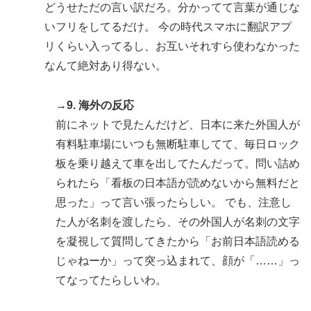
どうせただの言い訳だろ。分かってて言葉が通じな
いフリをしてるだけ。 今の時代スマホに翻訳アプ
リくらい入ってるし、お互いそれすら使わなかった
なんて絶対あり得ない。
→9. 海外の反応
前にネットで見たんだけど、日本に来た外国人が
有料駐車場にいつも無断駐車してて、毎日ロック
板を乗り越えて車を出してたんだって。問い詰め
られたら「看板の日本語が読めないから無料だと
思った」って言い張ったらしい。 でも、注意し
た人が名刺を渡したら、その外国人が名刺の文字
を凝視して質問してきたから「お前日本語読める
じゃねーか」って突っ込まれて、顔が「……」っ
てなってたらしいわ。