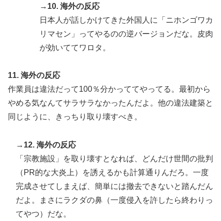
→10. 海外の反応
日本人が話しかけてきた外国人に「ニホンゴワカ
リマセン」ってやるのの逆バージョンだな。皮肉
が効いててワロタ。
11. 海外の反応
作業員は違法だって100％分かっててやってる。最初から
やめる気なんてサラサラなかったんだよ。他の違法建築と
同じように、きっちり取り壊すべき。
→12. 海外の反応
「宗教施設」を取り壊すとなれば、どんだけ世間の批判
（PR的な大炎上）を誘えるかも計算通りんだろ。一度
完成させてしまえば、簡単には撤去できないと踏んだん
だよ。まさにラクダの鼻（一度侵入を許したら終わりっ
てやつ）だな。