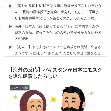
【海外の反応】8月9日は長崎に原爆が投下された日だな
▶
→ 「長崎の原爆投下は完全に余分だったな」「原爆よ
りも焼夷弾爆撃のほうが被害が大きかったんだよな」
海外「日本人は何に使ってるんだ？」 世界的ブームの
▶
日本の食品、買ってみたものの使い道が分からない外国
人が続出
【あんこ】やる夫はパーティーを追放され復讐に生きる
▶
ようです ～仕返し？ ざまぁ？ 人として幸せに生きるこ
とで相手に復讐しますが、何か？～ その3
【海外の反応】52歳イチロー、マ軍主催のホームラン競
▶
【海外の反応】パキスタンが日本にモスク
争で柵越えを連発「現役時代の噂は本当だったんだ
を違法建設したらしい
な…」
日本のお盆をダブル台風直撃か？←「タイミング悪すぎ
ニュース・議論
▶
る！」（海外の反応）
外国人「初めてトラウマになった日本のアニメといえば
▶
何？」