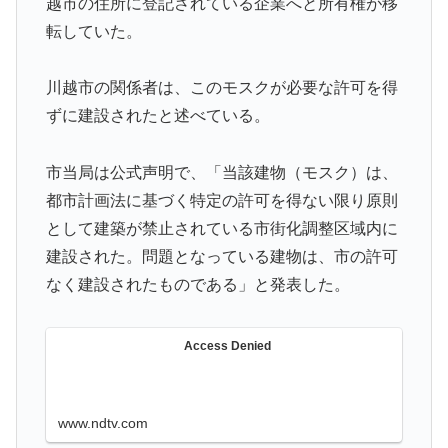
越市の住所に登記されている企業へと所有権が移
インドネシア、1位は？【タイ人の反応】
転していた。
【MLB】菅野智之は指標的には運がいいだけの選手だけ
▶
ど実際はどう思う？ → 「ランナーを背負った時の投球
川越市の関係者は、このモスクが必要な許可を得
が神がかっている」「日本にいた時からこんなスタイル
ずに建設されたと述べている。
だぞ」
海外「日本の人は、アメリカの揚げ寿司についてどう思
▶
市当局は公式声明で、「当該建物（モスク）は、
ってるの？」（海外の反応）
都市計画法に基づく特定の許可を得ない限り原則
フランス人「なぜ移籍させない?」中村敬斗に複数オフ
▶
として建築が禁止されている市街化調整区域内に
ァー！ランスが46億円要求でまさかの残留の可能性浮
建設された。問題となっている建物は、市の許可
上！現地サポの本音がこれ！【海外の反応】
なく建設されたものである」と発表した。
私が作った餃子ラーメンを見てくれ←「見事だ」（海外
▶
の反応）
Access Denied
海外「これは日本の主張が正しい…」米国に対する日本
▶
政府の懸念表明に海外ネチズンが大騒ぎ！【海外の反
応】
www.ndtv.com
韓国人「日本の老舗で働く職人が明かした”日本の伝統
▶