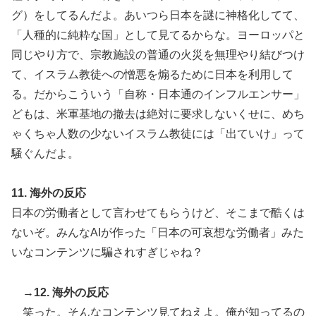
グ）をしてるんだよ。あいつら日本を謎に神格化してて、
「人種的に純粋な国」として見てるからな。ヨーロッパと
同じやり方で、宗教施設の普通の火災を無理やり結びつけ
て、イスラム教徒への憎悪を煽るために日本を利用して
る。だからこういう「自称・日本通のインフルエンサー」
どもは、米軍基地の撤去は絶対に要求しないくせに、めち
ゃくちゃ人数の少ないイスラム教徒には「出ていけ」って
騒ぐんだよ。
11. 海外の反応
日本の労働者として言わせてもらうけど、そこまで酷くは
ないぞ。みんなAIが作った「日本の可哀想な労働者」みた
いなコンテンツに騙されすぎじゃね？
→12. 海外の反応
笑った。そんなコンテンツ見てねえよ。俺が知ってるの