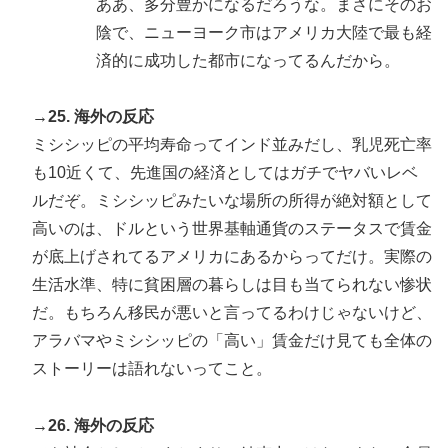
ああ、多分豊かになるだろうな。まさにそのお
陰で、ニューヨーク市はアメリカ大陸で最も経
済的に成功した都市になってるんだから。
→25. 海外の反応
ミシシッピの平均寿命ってインド並みだし、乳児死亡率
も10近くて、先進国の経済としてはガチでヤバいレベ
ルだぞ。ミシシッピみたいな場所の所得が絶対額として
高いのは、ドルという世界基軸通貨のステータスで賃金
が底上げされてるアメリカにあるからってだけ。実際の
生活水準、特に貧困層の暮らしは目も当てられない惨状
だ。もちろん移民が悪いと言ってるわけじゃないけど、
アラバマやミシシッピの「高い」賃金だけ見ても全体の
ストーリーは語れないってこと。
→26. 海外の反応