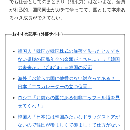
でも社会としてのまとまり（結束力）はないよな。全員
が利己的。国民同士がガチで争ってて、国として本来あ
るべき成長ができてない。
おすすめ記事（外部サイト）
韓国人「韓国が韓国株式の暴落で失ったとんでも
ない規模の国民年金の金額がこちら…」→「韓国
の未来が…（ﾌﾞﾙﾌﾞﾙ」＝韓国の反応
海外「お前らの国に他愛のない対立ってある？」
日本「エスカレーターの立つ位置」
ロシア「お前らの国にある似非エッフェル塔を見
せてくれ！」
韓国人「日本には韓国みたいなドラッグストアが
ないので韓国が羨ましくて羨ましくて仕方がない