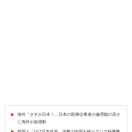
海外「さすが日本！」日本の医療従事者の倫理観の高さ
▶
に海外が超感動
韓国人「U17日本代表、決勝で中国を破りアジア杯優勝
▶