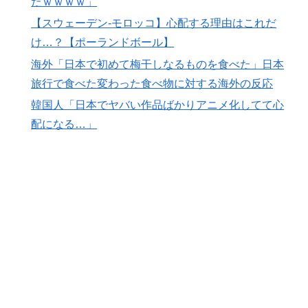
たｗｗｗｗ」
ップ層ではあるが二刀流の影響で超一流とまでは言えな
【スウェーデン-モロッコ】心配する理由はこれだ
いイメージ」「投手に専念したらサイヤングも獲れると
け…？【ポーランドボール】
思うんだけどな」
海外「日本で初めて梅干しなるものを食べた」日本
【海外の反応】冨安健洋がクリスタル・パレス加入へ
▶
「アーセナルサポの好きなクラブで良かった」
旅行で食べた変わった食べ物に対する海外の反応
韓国人「日本でヤバい作品ばかりアニメ化してて心
【海外の反応】ネット上での中国のプロパガンダ工作っ
▶
てどれくらいあるんだろうな → 「どこの国も同じよう
配になる…」
なことをやってるよな」「中国に関する情報はマジで両
極端なものしかない」
AI「物の使い方を真剣に間違えてる人間を生成してみた
▶
ｗｗｗｗ」
海外「誰か助けて！日本で不思議な瓶に入った飲み物を
▶
貰ったんだけど、これってどうやって開けるんだ！？」
【海外の反応】
【スウェーデン-モロッコ】心配する理由はこれだ
▶
け…？【ポーランドボール】