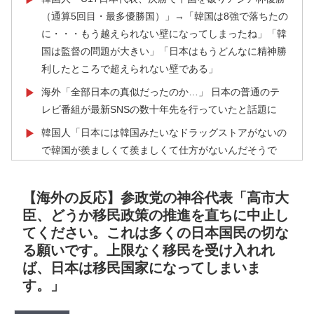
（通算5回目・最多優勝国）」→「韓国は8強で落ちたの
に・・・もう越えられない壁になってしまったね」「韓
国は監督の問題が大きい」「日本はもうどんなに精神勝
利したところで超えられない壁である」
海外「全部日本の真似だったのか…」 日本の普通のテ
▶
レビ番組が最新SNSの数十年先を行っていたと話題に
韓国人「日本には韓国みたいなドラッグストアがないの
▶
で韓国が羨ましくて羨ましくて仕方がないんだそうで
す」
韓国政府、謝罪をすれば賠償を放棄する案を日本側に提
▶
【海外の反応】参政党の神谷代表「高市大
示するも拒否される＝韓国の反応
臣、どうか移民政策の推進を直ちに中止し
てください。これは多くの日本国民の切な
【悲報】中川翔子(41)「Xはもう愚痴だらけだから開き
▶
る願いです。上限なく移民を受け入れれ
たくない」
ば、日本は移民国家になってしまいま
外国人「2002年W杯は?」韓国サッカーに衝撃的不祥
▶
す。」
事！W杯予選でレフリーへの性的接待発覚！海外騒然！
【海外の反応】