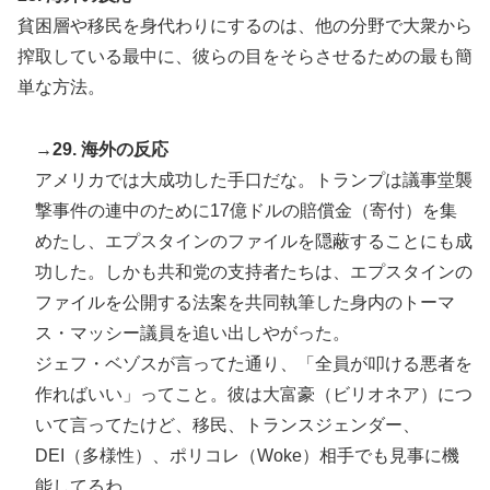
貧困層や移民を身代わりにするのは、他の分野で大衆から
搾取している最中に、彼らの目をそらさせるための最も簡
単な方法。
→29. 海外の反応
アメリカでは大成功した手口だな。トランプは議事堂襲
撃事件の連中のために17億ドルの賠償金（寄付）を集
めたし、エプスタインのファイルを隠蔽することにも成
功した。しかも共和党の支持者たちは、エプスタインの
ファイルを公開する法案を共同執筆した身内のトーマ
ス・マッシー議員を追い出しやがった。
ジェフ・ベゾスが言ってた通り、「全員が叩ける悪者を
作ればいい」ってこと。彼は大富豪（ビリオネア）につ
いて言ってたけど、移民、トランスジェンダー、
DEI（多様性）、ポリコレ（Woke）相手でも見事に機
能してるわ。