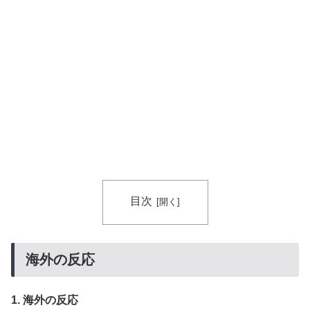
ガソリンスタンドで助けを求めた女性が連れ去られる瞬
▶
間！！
韓国人「日本でヤバい作品ばかりアニメ化してて心配に
▶
なる…」
韓国人「SKハイニックスが10%台の暴落！外国人投資
▶
家と機関が売り越しを仕掛けコスピが4%を超える大幅
な下落‥」
目次
海外の反応
1. 海外の反応