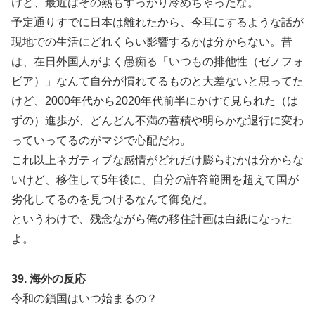
けど、最近はその熱もすっかり冷めちゃったな。
予定通りすでに日本は離れたから、今耳にするような話が
現地での生活にどれくらい影響するかは分からない。昔
は、在日外国人がよく愚痴る「いつもの排他性（ゼノフォ
ビア）」なんて自分が慣れてるものと大差ないと思ってた
けど、2000年代から2020年代前半にかけて見られた（は
ずの）進歩が、どんどん不満の蓄積や明らかな退行に変わ
っていってるのがマジで心配だわ。
これ以上ネガティブな感情がどれだけ膨らむかは分からな
いけど、移住して5年後に、自分の許容範囲を超えて国が
劣化してるのを見つけるなんて御免だ。
というわけで、残念ながら俺の移住計画は白紙になった
よ。
39. 海外の反応
令和の鎖国はいつ始まるの？