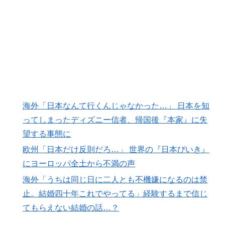
海外「日本なんて行くんじゃなかった…」 日本を知
ってしまったディズニー信者、帰国後『本家』に失
望する事態に
欧州「日本だけ反則だろ…」 世界の『日本びいき』
にヨーロッパ全土から不満の声
海外「うちは同じ日に二人とも不機嫌になるのは禁
止。結婚四十年これでやってる」経験するまで信じ
てもらえない結婚の話…？