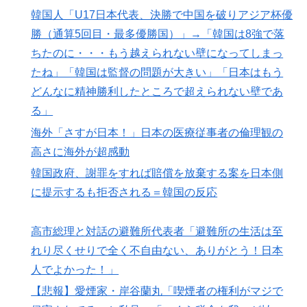
韓国人「U17日本代表、決勝で中国を破りアジア杯優
勝（通算5回目・最多優勝国）」→「韓国は8強で落
ちたのに・・・もう越えられない壁になってしまっ
たね」「韓国は監督の問題が大きい」「日本はもう
どんなに精神勝利したところで超えられない壁であ
る」
海外「さすが日本！」日本の医療従事者の倫理観の
高さに海外が超感動
韓国政府、謝罪をすれば賠償を放棄する案を日本側
に提示するも拒否される＝韓国の反応
高市総理と対話の避難所代表者「避難所の生活は至
れり尽くせりで全く不自由ない、ありがとう！日本
人でよかった！」
【悲報】愛煙家・岸谷蘭丸「喫煙者の権利がマジで