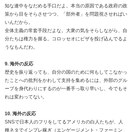
知な連中をなだめる手口だよ。本当の原因である政府の政
策から目をそらさせつつ、「部外者」を問題視させればい
いんだから。
全体主義の常套手段だよな。大衆の気をそらしながら、自
分たちは権力を握る。コロッセオにピザを投げ込んでるよ
うなもんだわ。
9. 海外の反応
歴史を振り返っても、自分の国のために何もしてこなかっ
たことへの批判をかわして支持を集めるには、外部のグル
ープを身代わりにするのが一番手っ取り早いし、今でもそ
れは変わってない。
10. 海外の反応
SNSで日本人のフリをしてるアメリカの白人たちが、人
種ネタでインプレ稼ぎ（エンゲージメント・ファーミン