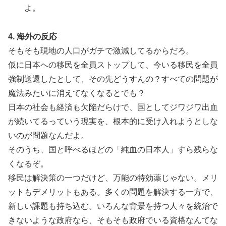
よ。
4. 海外の反応
そもそも現地の人口がガチで激減してるからだろ。
仮に日本への移民を全員ストップして、今いる移民を全員
強制送還したとして、その先どうすんの？すべての問題が
魔法みたいに消えてなくなるとでも？
日本の社会も経済も欠陥だらけで、国としてジワジワ出血
が続いてるっていう現実を、根本的に受け入れようとしな
いのが問題なんだよ。
そのうち、国と呼べるほどの「純血の日本人」すら残らな
くなるぞ。
移民は解決策の一つだけど、万能の特効薬じゃない。メリ
ットもデメリットもある。多くの問題を解決する一方で、
新しい課題も持ち込む。いろんな背景を持つ人々を統治で
きないような政府なら、そもそも政府でいる資格なんてな