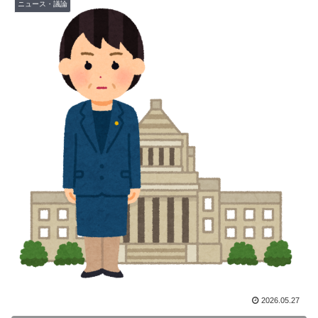
ニュース・議論
韓国人「PSG、日本の鈴木彩艶に約60億円で正式オファ
▶
ー・・・」→「あいつがそれほどなのか（ﾌﾞﾙﾌﾞﾙ）」
「レギュラーとして出れるとは思わない...
英国人「ようこそ」冨安健洋、クリスタルパレス加入が
▶
決定的に！メディカル検査をパス！現地サポが歓迎！ア
ーセナルファンも祝福！【海外の反応】
日本人「世界のみんなは普段からタコを食べてるの？」
▶
ロシア「お前らの国にある似非エッフェル塔を見せてく
▶
れ！」
【海外の反応】今永昇太、好調の秘訣はスマホ画面だと
▶
イマナガ節を炸裂「NPBでは面白さが必須条件なの？」
国際的な小咄 読者投稿 （ゼンマイ式）手間を楽しむ妄
▶
想？
海外「日本なんて行くんじゃなかった…」 日本を知っ
▶
てしまったディズニー信者、帰国後『本家』に失望する
2026.05.27