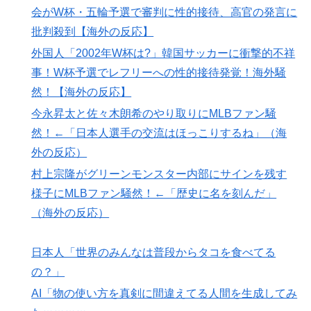
海外「日本なんて行くんじゃなかった…」 日本を知っ
▶
会がW杯・五輪予選で審判に性的接待、高官の発言に
てしまったディズニー信者、帰国後『本家』に失望する
批判殺到【海外の反応】
事態に
外国人「2002年W杯は?」韓国サッカーに衝撃的不祥
外国人「2026年バロンドールは誰が受賞すべき?」エン
▶
事！W杯予選でレフリーへの性的接待発覚！海外騒
バペ、今季無冠でも初受賞か!?海外ファンが考える本命
然！【海外の反応】
とは!?【海外の反応】
今永昇太と佐々木朗希のやり取りにMLBファン騒
ライバルのリコに身体で賞金払わせる話やりてえ
▶
然！←「日本人選手の交流はほっこりするね」（海
欧州「日本だけ反則だろ…」 世界の『日本びいき』に
▶
外の反応）
ヨーロッパ全土から不満の声
村上宗隆がグリーンモンスター内部にサインを残す
【激震】韓国人「韓国サッカー協会、W杯・五輪で複数
▶
様子にMLBファン騒然！←「歴史に名を刻んだ」
回の性接待を行い審判を買収していたことが発覚…（ﾌﾞ
（海外の反応）
ﾙﾌﾞﾙ」＝韓国の反応
韓国人「韓国サッカー協会W杯予選で外国人審判に性接
▶
日本人「世界のみんなは普段からタコを食べてる
待したことが発覚！」
の？」
【海外の反応】野球を観はじめたばかりなんだが大谷翔
▶
AI「物の使い方を真剣に間違えてる人間を生成してみ
平って投手としてはどれくらいのレベルなの？ → 「ト