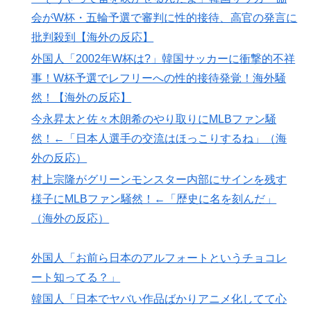
権に泣き付くも無視されて海外失笑！【海外の反応】
会がW杯・五輪予選で審判に性的接待、高官の発言に
海外「うちは同じ日に二人とも不機嫌になるのは禁止。
▶
批判殺到【海外の反応】
結婚四十年これでやってる」経験するまで信じてもらえ
外国人「2002年W杯は?」韓国サッカーに衝撃的不祥
ない結婚の話…？
事！W杯予選でレフリーへの性的接待発覚！海外騒
無気力な韓国代表、オーストリアにも0-1で敗北…3月の
▶
然！【海外の反応】
Aマッチは2敗で終＝韓国の反応
今永昇太と佐々木朗希のやり取りにMLBファン騒
【海外の反応】今永昇太、好調の秘訣はスマホ画面だと
▶
然！←「日本人選手の交流はほっこりするね」（海
イマナガ節を炸裂「NPBでは面白さが必須条件なの？」
外の反応）
外国人「2026年バロンドールは誰が受賞すべき?」エン
▶
村上宗隆がグリーンモンスター内部にサインを残す
バペ、今季無冠でも初受賞か!?海外ファンが考える本命
様子にMLBファン騒然！←「歴史に名を刻んだ」
とは!?【海外の反応】
（海外の反応）
【海外の反応】ネット上での中国のプロパガンダ工作っ
▶
てどれくらいあるんだろうな → 「どこの国も同じよう
外国人「お前ら日本のアルフォートというチョコレ
なことをやってるよな」「中国に関する情報はマジで両
ート知ってる？」
極端なものしかない」
韓国人「日本でヤバい作品ばかりアニメ化してて心
国際的な小咄 読者投稿 （ゼンマイ式）手間を楽しむ妄
▶