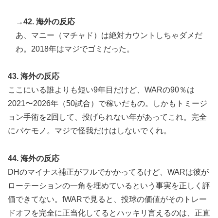
→42. 海外の反応
あ、マニー（マチャド）は絶対カウントしちゃダメだ
わ。2018年はマジでゴミだった。
43. 海外の反応
ここにいる誰よりも短い9年目だけど、WARの90％は
2021〜2026年（50試合）で稼いだもの。しかもトミージ
ョン手術を2回して、投げられない年があってこれ。完全
にバケモノ。マジで怪我だけはしないでくれ。
44. 海外の反応
DHのマイナス補正がフルでかかってるけど、WARは彼が
ローテーションの一角を埋めているという事実を正しく評
価できてない。fWARで見ると、投球の価値がそのトレー
ドオフを完全に正当化してるとハッキリ言えるのは、正直