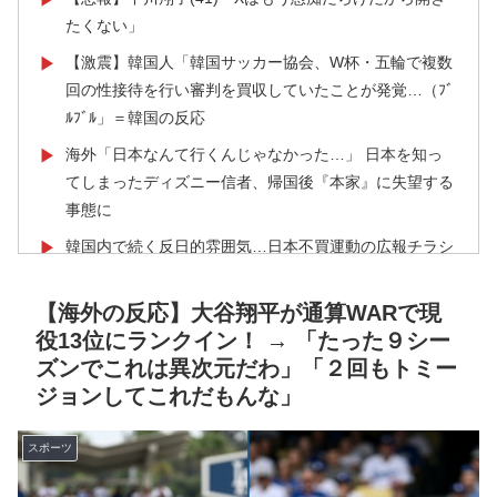
たくない」
【激震】韓国人「韓国サッカー協会、W杯・五輪で複数
▶
回の性接待を行い審判を買収していたことが発覚…（ﾌﾞ
ﾙﾌﾞﾙ」＝韓国の反応
海外「日本なんて行くんじゃなかった…」 日本を知っ
▶
てしまったディズニー信者、帰国後『本家』に失望する
事態に
韓国内で続く反日的雰囲気…日本不買運動の広報チラシ
▶
を受け取った日本人留学生困惑＝韓国の反応
【海外の反応】大谷翔平が通算WARで現
海外「全部日本の真似だったのか…」 日本の普通のテ
▶
役13位にランクイン！ → 「たった９シー
レビ番組が最新SNSの数十年先を行っていたと話題に
ズンでこれは異次元だわ」「２回もトミー
韓国人「PSG、日本の鈴木彩艶に約60億円で正式オファ
▶
ジョンしてこれだもんな」
ー・・・」→「あいつがそれほどなのか（ﾌﾞﾙﾌﾞﾙ）」
「レギュラーとして出れるとは思わない...
スポーツ
韓国人「日本には韓国みたいなドラッグストアがないの
▶
で韓国が羨ましくて羨ましくて仕方がないんだそうで