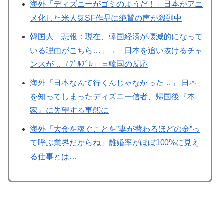
海外「ディズニーがゴミのようだ！」日本がアニ
メ化した米人気SF作品に絶賛の声が殺到中
韓国人「悲報：現在、韓国経済が壊滅的になって
いる理由がこちら…」→「日本を追い抜けるチャ
ンスが…（ﾌﾞﾙﾌﾞﾙ」＝韓国の反応
海外「日本なんて行くんじゃなかった…」 日本
を知ってしまったディズニー信者、帰国後『本
家』に失望する事態に
海外「大金を稼ぐことを”妻が替わるほどの金”っ
て呼ぶ業界だからね」離婚率がほぼ100%に見え
る仕事とは…