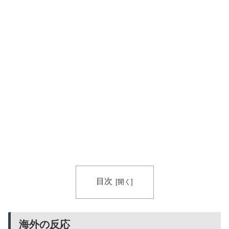
英国人「ようこそ」冨安健洋、クリスタルパレス加入が
▶
決定的に！メディカル検査をパス！現地サポが歓迎！ア
ーセナルファンも祝福！【海外の反応】
【激震】韓国人「韓国サッカー協会、W杯・五輪で複数
▶
回の性接待を行い審判を買収していたことが発覚…（ﾌﾞ
ﾙﾌﾞﾙ」＝韓国の反応
目次
海外の反応