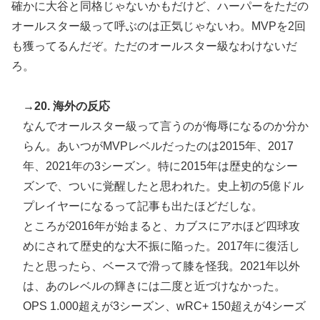
確かに大谷と同格じゃないかもだけど、ハーパーをただの
オールスター級って呼ぶのは正気じゃないわ。MVPを2回
も獲ってるんだぞ。ただのオールスター級なわけないだ
ろ。
→20. 海外の反応
なんでオールスター級って言うのが侮辱になるのか分か
らん。あいつがMVPレベルだったのは2015年、2017
年、2021年の3シーズン。特に2015年は歴史的なシー
ズンで、ついに覚醒したと思われた。史上初の5億ドル
プレイヤーになるって記事も出たほどだしな。
ところが2016年が始まると、カブスにアホほど四球攻
めにされて歴史的な大不振に陥った。2017年に復活し
たと思ったら、ベースで滑って膝を怪我。2021年以外
は、あのレベルの輝きには二度と近づけなかった。
OPS 1.000超えが3シーズン、wRC+ 150超えが4シーズ