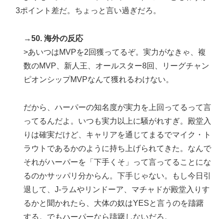
3ポイント差だ。ちょっと言い過ぎだろ。
→50. 海外の反応
>あいつはMVPを2回獲ってるぞ。実力がなきゃ、複
数のMVP、新人王、オールスター8回、リーグチャン
ピオンシップMVPなんて獲れるわけない。
だから、ハーパーの知名度が実力を上回ってるって言
ってるんだよ。いつも実力以上に騒がれすぎ。殿堂入
りは確実だけど、キャリアを通じてまるでマイク・ト
ラウトであるかのように持ち上げられてきた。なんで
それがハーパーを「下手くそ」って言ってることにな
るのかサッパリ分からん。下手じゃない。もし今日引
退して、J-ラムやリンドーア、マチャドが殿堂入りす
るかと聞かれたら、大体の奴はYESと言うのを躊躇
する。でもハーパーなら躊躇しないだろ。