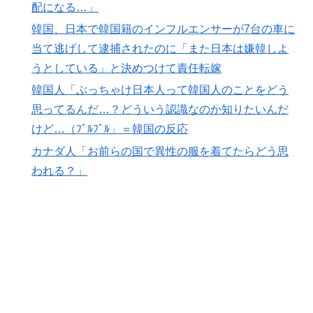
配になる…」
想？
韓国、日本で韓国籍のインフルエンサーが7台の車に
外国人「2002年W杯は?」韓国サッカーに衝撃的不祥
▶
当て逃げして逮捕されたのに「また日本は嫌韓しよ
事！W杯予選でレフリーへの性的接待発覚！海外騒然！
うとしている」と決めつけて責任転嫁
【海外の反応】
韓国人「ぶっちゃけ日本人って韓国人のことをどう
海外「世界で日本を死守するぞ！」 日本の消防署を訪
▶
思ってるんだ…？どういう認識なのか知りたいんだ
れたちびっ子集団が世界をメロメロに
けど…（ﾌﾞﾙﾌﾞﾙ」＝韓国の反応
韓国、日本で韓国籍のインフルエンサーが7台の車に当
▶
カナダ人「お前らの国で異性の服を着てたらどう思
て逃げして逮捕されたのに「また日本は嫌韓しようとし
ている」と決めつけて責任転嫁
われる？」
韓国人「日本でヤバい作品ばかりアニメ化してて心配に
▶
なる…」
【海外の反応】野球を観はじめたばかりなんだが大谷翔
▶
平って投手としてはどれくらいのレベルなの？ → 「ト
ップ層ではあるが二刀流の影響で超一流とまでは言えな
いイメージ」「投手に専念したらサイヤングも獲れると
思うんだけどな」