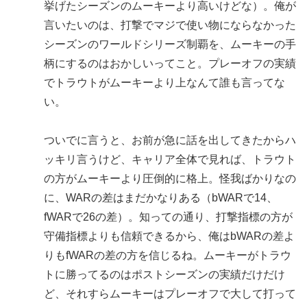
挙げたシーズンのムーキーより高いけどな）。俺が
言いたいのは、打撃でマジで使い物にならなかった
シーズンのワールドシリーズ制覇を、ムーキーの手
柄にするのはおかしいってこと。プレーオフの実績
でトラウトがムーキーより上なんて誰も言ってな
い。
ついでに言うと、お前が急に話を出してきたからハ
ッキリ言うけど、キャリア全体で見れば、トラウト
の方がムーキーより圧倒的に格上。怪我ばかりなの
に、WARの差はまだかなりある（bWARで14、
fWARで26の差）。知っての通り、打撃指標の方が
守備指標よりも信頼できるから、俺はbWARの差よ
りもfWARの差の方を信じるね。ムーキーがトラウ
トに勝ってるのはポストシーズンの実績だけだけ
ど、それすらムーキーはプレーオフで大して打って