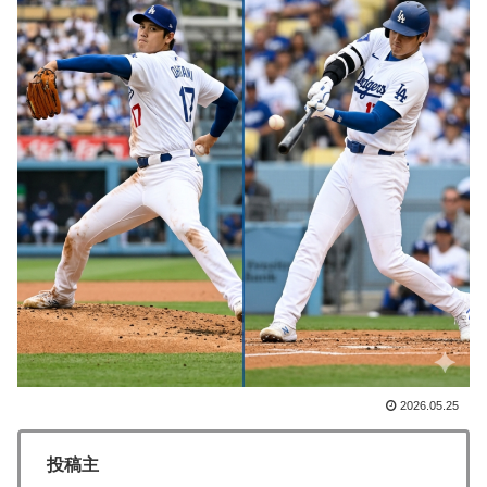
す」
ロシア「お前らの国にある似非エッフェル塔を見せてく
▶
れ！」
ライバルのリコに身体で賞金払わせる話やりてえ
▶
海外「日本なんて行くんじゃなかった…」 日本を知っ
▶
てしまったディズニー信者、帰国後『本家』に失望する
事態に
韓国人「SKハイニックスが10%台の暴落！外国人投資
▶
家と機関が売り越しを仕掛けコスピが4%を超える大幅
な下落‥」
外国人「お前ら日本のアルフォートというチョコレート
▶
知ってる？」
韓国人「韓国サッカー協会W杯予選で外国人審判に性接
2026.05.25
▶
待したことが発覚！」
投稿主
欧州「日本だけ反則だろ…」 世界の『日本びいき』に
▶