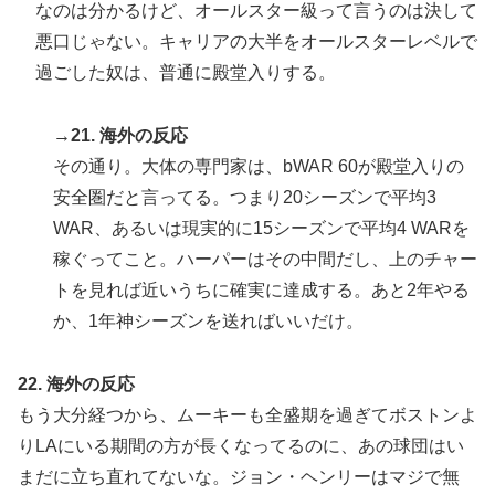
なのは分かるけど、オールスター級って言うのは決して
悪口じゃない。キャリアの大半をオールスターレベルで
過ごした奴は、普通に殿堂入りする。
→21. 海外の反応
その通り。大体の専門家は、bWAR 60が殿堂入りの
安全圏だと言ってる。つまり20シーズンで平均3
WAR、あるいは現実的に15シーズンで平均4 WARを
稼ぐってこと。ハーパーはその中間だし、上のチャー
トを見れば近いうちに確実に達成する。あと2年やる
か、1年神シーズンを送ればいいだけ。
22. 海外の反応
もう大分経つから、ムーキーも全盛期を過ぎてボストンよ
りLAにいる期間の方が長くなってるのに、あの球団はい
まだに立ち直れてないな。ジョン・ヘンリーはマジで無