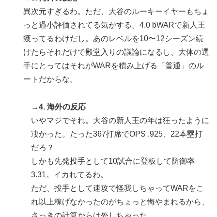
異次元すぎるわ。ただ、大谷のルーキーイヤーもちょ
っと過小評価されてる気がする。4.0 bWARで新人王
獲ってるわけだし。あのレベルを10〜12シーズン続
けたらそれだけで殿堂入りの議論になるし、大体の選
手にとってはそれがWARを積み上げる「普通」のル
ートだからな。
→4. 海外の反応
いやマジでそれ。大谷の新人王の年は狂ったように
凄かった。たった367打席でOPS .925、22本塁打
だろ？
しかも先発投手として10試合に登板して防御率
3.31。イカれてるわ。
ただ、投手として速攻で怪我しちゃってWARをこ
れ以上稼げなかったのがちょっと悔やまれるから、
さっきの計算からは外しちゃった。