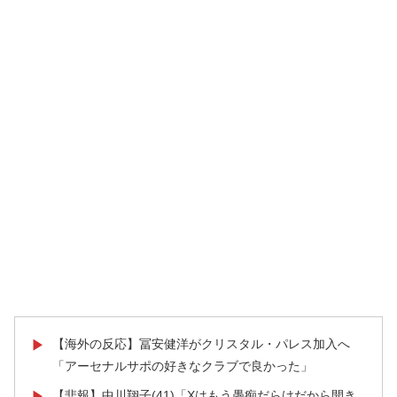
【海外の反応】冨安健洋がクリスタル・パレス加入へ
▶
「アーセナルサポの好きなクラブで良かった」
【悲報】中川翔子(41)「Xはもう愚痴だらけだから開き
▶