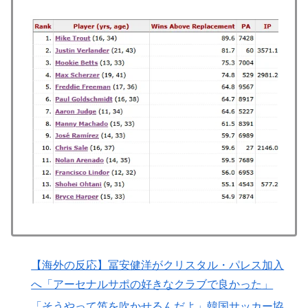
ヨーロッパ全土から不満の声
人類は広島から何を学んだのか 原爆投下から81年、核
▶
兵器が再び増え始めた世界【海外の反応・解説】
海外「誰か助けて！日本で不思議な瓶に入った飲み物を
▶
貰ったんだけど、これってどうやって開けるんだ！？」
【海外の反応】
海外「もう日本を離れるなよ！」 助っ人外国人にも敬
▶
意を払う日本人の姿に感動の声が殺到
ガソリンスタンドで助けを求めた女性が連れ去られる瞬
▶
間！！
外国人「2002年W杯は?」韓国サッカーに衝撃的不祥
▶
事！W杯予選でレフリーへの性的接待発覚！海外騒然！
【海外の反応】
韓国人「日本でヤバい作品ばかりアニメ化してて心配に
▶
【海外の反応】冨安健洋がクリスタル・パレス加入
なる…」
へ「アーセナルサポの好きなクラブで良かった」
外国人「使い捨てだ」FIFA会長、辞任危機でトランプ政
▶
「そうやって笛を吹かせるんだよ」韓国サッカー協