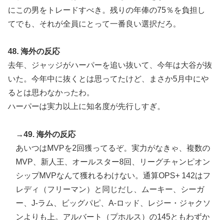
にこの男をトレードすべき。残りの年俸の75％を負担し
てでも、それが全員にとって一番良い選択だろ。
48. 海外の反応
去年、ジャッジがハーパーを追い抜いて、今年は大谷が抜
いた。今年中に抜くとは思ってたけど、まさか5月中にや
るとは思わなかったわ。
ハーパーは実力以上に知名度が先行しすぎ。
→49. 海外の反応
あいつはMVPを2回獲ってるぞ。実力がなきゃ、複数の
MVP、新人王、オールスター8回、リーグチャンピオン
シップMVPなんて獲れるわけない。通算OPS+ 142はフ
レディ（フリーマン）と同じだし、ムーキー、シーガ
ー、J-ラム、ビッグパピ、A-ロッド、レジー・ジャクソ
ンよりも上。アルバート（プホルス）の145ともわずか