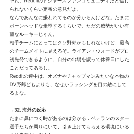
それ、Redditのドジャースファンコミュニティだと信じ
られないくらい定番の意見だよ。
なんであんなに嫌われてるのか分からんけどな。たまに
ボーンヘッドな走塁するくらいで、ただの威勢がいい有
望なルーキーじゃん。
相手チームにとってはクソ野郎かもしれないけど、最高
のチームメイトに見えるぞ。ライアン・ウォードがプロ
初先発できるように、自分の出場を譲って休養日にした
ことだってあるし。
Redditの連中は、オズナやチャップマンみたいな本物の
DV野郎どもよりも、なぜかラッシングを目の敵にして
るよな。
→32. 海外の反応
たまに鼻につく時があるのは分かる…ベテランのスター
選手たちが周りにいて、引き上げてもらえる環境にいる