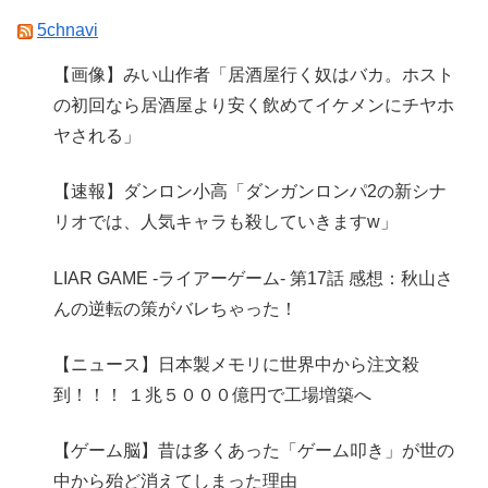
5chnavi
【画像】みい山作者「居酒屋行く奴はバカ。ホスト
の初回なら居酒屋より安く飲めてイケメンにチヤホ
ヤされる」
【速報】ダンロン小高「ダンガンロンパ2の新シナ
リオでは、人気キャラも殺していきますw」
LIAR GAME -ライアーゲーム- 第17話 感想：秋山さ
んの逆転の策がバレちゃった！
【ニュース】日本製メモリに世界中から注文殺
到！！！ １兆５０００億円で工場増築へ
【ゲーム脳】昔は多くあった「ゲーム叩き」が世の
中から殆ど消えてしまった理由