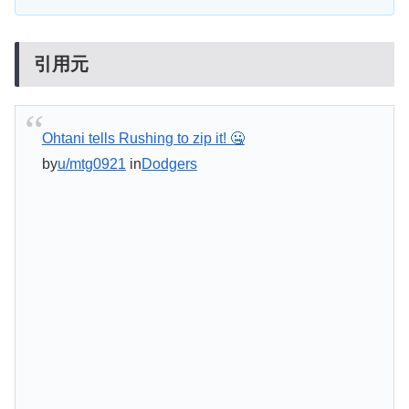
引用元
Ohtani tells Rushing to zip it! 🤐
by
u/mtg0921
in
Dodgers