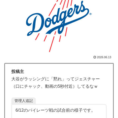
揺れの中でも患者を守った医師たちの対応ぶりに海外大
絶賛
海外「先進国で日本だけパスポート所有率が低すぎる、
▶
何故なのか」
外国人「米・ジャガイモ・パン・麺の4大主食、一生食
▶
えないなら何を捨てる？」
【伝説の100得点、いまだ都市伝説扱い】海外「バムの
▶
83点でようやく信じた」
2026.06.13
韓国人「意外に日本との関係が深い地球の裏側の国がこ
▶
ちらです‥」→「国境を越えた驚くべき歴史のつなが
投稿主
り‥」
大谷がラッシングに「黙れ」ってジェスチャー
【高校野球】ついに田中マー君が高野連の「七回制」導
▶
（口にチャック、動画の5秒付近）してるなｗ
入に異議申す！ドーム球場でやれ
韓国人「熊本地震発生時の病院手術中に突然の大揺れが
▶
管理人追記
凄まじい状況だ」
6/12のパイレーツ戦の試合前の様子です。
韓国人「世界で最も有名な日本人は誰なのか？」→「想
▶