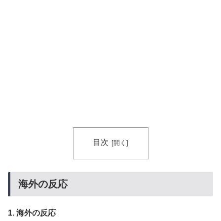
海外「まるでトランプ」FIFAがW杯開催都市と結んだ約
▶
束を守らないことに海外大騒ぎ！（海外の反応）
目次
海外の反応
1. 海外の反応