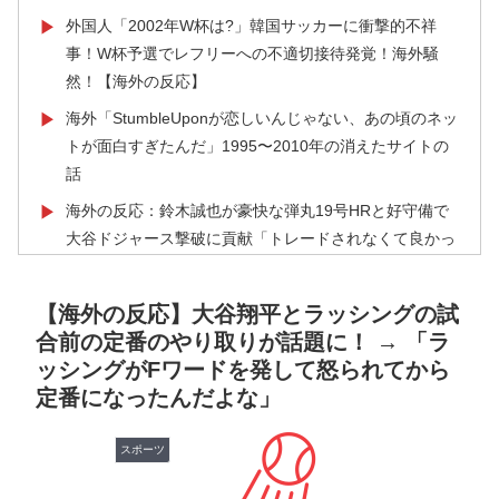
外国人「2002年W杯は?」韓国サッカーに衝撃的不祥
▶
事！W杯予選でレフリーへの不適切接待発覚！海外騒
然！【海外の反応】
海外「StumbleUponが恋しいんじゃない、あの頃のネッ
▶
トが面白すぎたんだ」1995〜2010年の消えたサイトの
話
海外の反応：鈴木誠也が豪快な弾丸19号HRと好守備で
▶
大谷ドジャース撃破に貢献「トレードされなくて良かっ
た」とカブスファン絶賛
日本人「世界のみんなは普段からタコを食べてるの？」
▶
【海外の反応】大谷翔平とラッシングの試
合前の定番のやり取りが話題に！ → 「ラ
海外「中国が世界資産税を導入。財政不足を海外資産へ
▶
ッシングがFワードを発して怒られてから
の課税で補おうとする」
定番になったんだよな」
AI「物の使い方を真剣に間違えてる人間を生成してみた
▶
ｗｗｗｗ」
スポーツ
海外の反応：熊本の病院で手術中に熊本地震が発生、大
▶