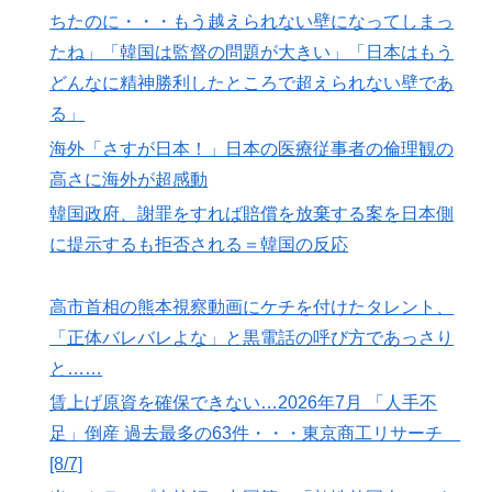
ちたのに・・・もう越えられない壁になってしまっ
たね」「韓国は監督の問題が大きい」「日本はもう
どんなに精神勝利したところで超えられない壁であ
る」
海外「さすが日本！」日本の医療従事者の倫理観の
高さに海外が超感動
韓国政府、謝罪をすれば賠償を放棄する案を日本側
に提示するも拒否される＝韓国の反応
高市首相の熊本視察動画にケチを付けたタレント、
「正体バレバレよな」と黒電話の呼び方であっさり
と……
賃上げ原資を確保できない…2026年7月 「人手不
足」倒産 過去最多の63件・・・東京商工リサーチ
[8/7]