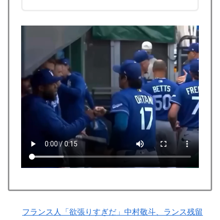
像以上に意見が割れてしまう‥」
海外「ディズニーがゴミのようだ！」日本がアニメ化し
▶
た米人気SF作品に絶賛の声が殺到中
【海外の反応】冨安健洋がクリスタル・パレス加入へ
▶
「アーセナルサポの好きなクラブで良かった」
【海外の反応】今永昇太、好調の秘訣はスマホ画面だと
▶
イマナガ節を炸裂「NPBでは面白さが必須条件なの？」
米：トランプ大統領、「敵性外国人」による「米国籍目
▶
的の出産ツーリズム禁止令」に署名…寄生侵略防止へ
[海外の反応]
増水した川に取り残されたアライグマ、パドルボードで
▶
救助されて人の脚の下に潜り込む【海外の反応】
韓国人「U17日本代表、決勝で中国を破りアジア杯優勝
▶
（通算5回目・最多優勝国）」→「韓国は8強で落ちたの
に・・・もう越えられない壁になってしまったね」「韓
フランス人「欲張りすぎだ」中村敬斗、ランス残留
国は監督の問題が大きい」「日本はもうどんなに精神勝