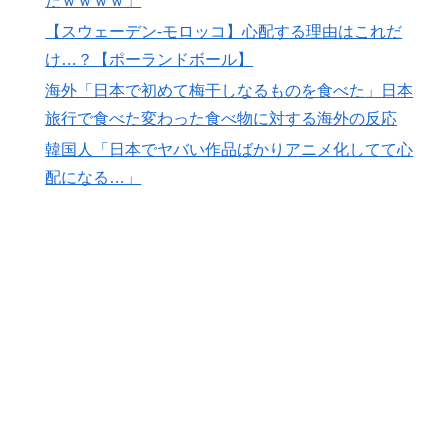
たｗｗｗｗ」
度見した」値上げで買うのをやめたもの…
【スウェーデン-モロッコ】心配する理由はこれだ
韓国人「どうやら五輪サッカー日韓戦でも審判の接待が
▶
け…？【ポーランドボール】
あった模様…」→「メダル剥奪なのでは…？（ﾌﾞﾙﾌﾞﾙ」
海外「日本で初めて梅干しなるものを食べた」日本
＝韓国の反応
旅行で食べた変わった食べ物に対する海外の反応
【MLB】村上宗隆とルイス・アラエスの指標が完全に真
▶
韓国人「日本でヤバい作品ばかりアニメ化してて心
逆 → 「予想通りの結果」「この2人は合体してくれ」
配になる…」
海外「先進国で日本だけパスポート所有率が低すぎる、
▶
何故なのか」
英国人「ようこそ」冨安健洋、クリスタルパレス加入が
▶
決定的に！メディカル検査をパス！現地サポが歓迎！ア
ーセナルファンも祝福！【海外の反応】
日本人「敷地内に勝手に停めた車がバチバチにブロック
▶
されててウケた」→結末がめっちゃおもろいｗｗｗ【タ
イ人の反応】
ライバルのリコに身体で賞金払わせる話やりてえ
▶