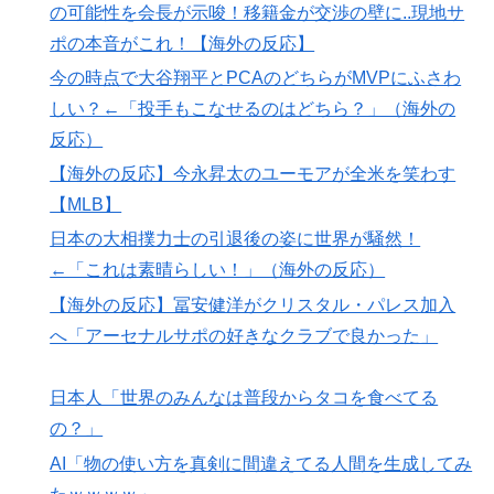
利したところで超えられない壁である」
の可能性を会長が示唆！移籍金が交渉の壁に..現地サ
ポの本音がこれ！【海外の反応】
【スウェーデン-モロッコ】心配する理由はこれだ
▶
け…？【ポーランドボール】
今の時点で大谷翔平とPCAのどちらがMVPにふさわ
しい？←「投手もこなせるのはどちら？」（海外の
海外「さすが日本！」日本の医療従事者の倫理観の高さ
▶
に海外が超感動
反応）
【海外の反応】今永昇太のユーモアが全米を笑わす
【海外の反応】韓国が日本による竹島の領有権主張に対
▶
して強く抗議したらしい → 「もはや毎年の恒例行事だ
【MLB】
な」「他のことから国民の目をそらせるからお互いの政
日本の大相撲力士の引退後の姿に世界が騒然！
府にとって都合がいいんだよ」
←「これは素晴らしい！」（海外の反応）
韓国政府、謝罪をすれば賠償を放棄する案を日本側に提
▶
【海外の反応】冨安健洋がクリスタル・パレス加入
示するも拒否される＝韓国の反応
へ「アーセナルサポの好きなクラブで良かった」
国際的な小咄 読者投稿 （ゼンマイ式）手間を楽しむ妄
▶
想？
日本人「世界のみんなは普段からタコを食べてる
海外「日本人がアメリカに対してとても良いことを言っ
▶
の？」
てくれているぞ！アメリカの良さを再発見できる！」
AI「物の使い方を真剣に間違えてる人間を生成してみ
海外「コーヒー1杯が6ドルって何なんだ、レシートを二
▶