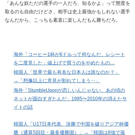
「あんな奴ただの選手の一人だろ、知るかよ」って態度を
取るのも自由だけどさ、相手は史上最強かもしれない選手
なんだから、こっちも素直に楽しんだもん勝ちだろ。
海外「コーヒー1杯が6ドルって何なんだ、レシート
を二度見した」値上げで買うのをやめたもの…
韓国人「世界で最も有名な日本人は誰なのか？」
→「想像以上に意見が割れてしまう‥」
海外「StumbleUponが恋しいんじゃない、あの頃の
ネットが面白すぎたんだ」1995〜2010年の消えたサ
イトの話
韓国人「U17日本代表、決勝で中国を破りアジア杯優
勝（通算5回目・最多優勝国）」→「韓国は8強で落