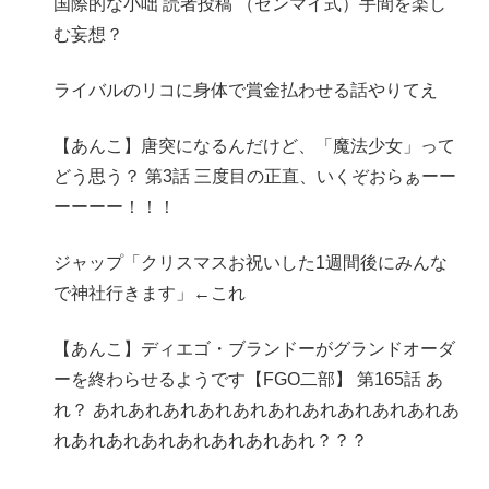
国際的な小咄 読者投稿 （ゼンマイ式）手間を楽し
む妄想？
ライバルのリコに身体で賞金払わせる話やりてえ
【あんこ】唐突になるんだけど、「魔法少女」って
どう思う？ 第3話 三度目の正直、いくぞおらぁーー
ーーーー！！！
ジャップ「クリスマスお祝いした1週間後にみんな
で神社行きます」←これ
【あんこ】ディエゴ・ブランドーがグランドオーダ
ーを終わらせるようです【FGO二部】 第165話 あ
れ？ あれあれあれあれあれあれあれあれあれあれあ
れあれあれあれあれあれあれあれ？？？