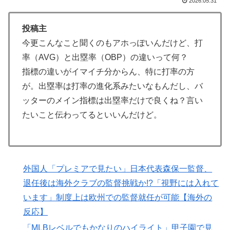
2026.05.31
なら日本だけではなく韓国の医療関係者も同じように行
動したはずだ」【熊本地震】
投稿主
海外「日本人は何に使ってるんだ？」 世界的ブームの
▶
今更こんなこと聞くのもアホっぽいんだけど、打
日本の食品、買ってみたものの使い道が分からない外国
率（AVG）と出塁率（OBP）の違いって何？
人が続出
指標の違いがイマイチ分からん、特に打率の方
日本からの「海外送金が最も多い国ランキング」2位は
▶
が。出塁率は打率の進化系みたいなもんだし、バ
インドネシア、1位は？【タイ人の反応】
ッターのメイン指標は出塁率だけで良くね？言い
韓国人「韓国人が『日本の地下鉄は複雑すぎる』と感じ
▶
たいこと伝わってるといいんだけど。
る驚きの理由がこちらです‥」→「あまりの難易度の高
さに冷や汗をかいた‥」
日本のお盆をダブル台風直撃か？←「タイミング悪すぎ
▶
る！」（海外の反応）
外国人「プレミアで見たい」日本代表森保一監督、
海外「不思議だね！」日本の雇用制度の正しさに気づき
退任後は海外クラブの監督挑戦か!?「視野には入れて
▶
始めた欧米に海外が大騒ぎ
います」制度上は欧州での監督就任が可能【海外の
反応】
韓国人「日本の村上宗隆 vs 韓国のイ・ジョンフ」
▶
→「」【MLB】
「MLBレベルでもかなりのハイライト」甲子園で見