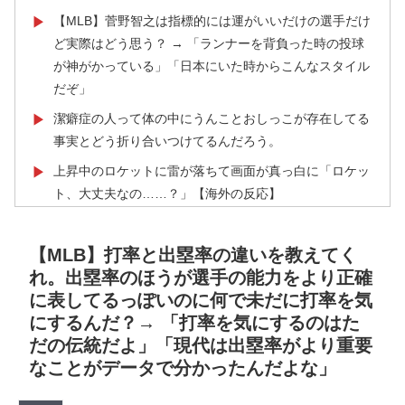
【MLB】菅野智之は指標的には運がいいだけの選手だけ
▶
ど実際はどう思う？ → 「ランナーを背負った時の投球
が神がかっている」「日本にいた時からこんなスタイル
だぞ」
潔癖症の人って体の中にうんことおしっこが存在してる
▶
事実とどう折り合いつけてるんだろう。
上昇中のロケットに雷が落ちて画面が真っ白に「ロケッ
▶
ト、大丈夫なの……？」【海外の反応】
外国人「プレミアで見たい」日本代表森保一監督、退任
▶
後は海外クラブの監督挑戦か!?「視野には入れていま
【MLB】打率と出塁率の違いを教えてく
す」制度上は欧州での監督就任が可能【海外の反応】
れ。出塁率のほうが選手の能力をより正確
に表してるっぽいのに何で未だに打率を気
【あんこ】やる夫はパーティーを追放され復讐に生きる
▶
にするんだ？→ 「打率を気にするのはた
ようです ～仕返し？ ざまぁ？ 人として幸せに生きるこ
だの伝統だよ」「現代は出塁率がより重要
とで相手に復讐しますが、何か？～ その3
なことがデータで分かったんだよな」
韓国、サッカーW杯予選で審判を性接待して買収してい
▶
たことが判明！ 何と日本も巻き込まれることに