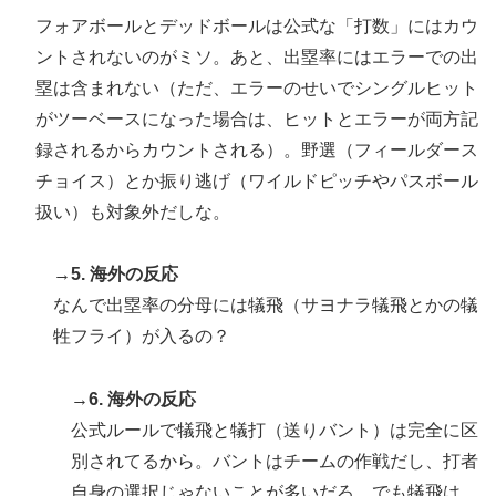
フォアボールとデッドボールは公式な「打数」にはカウ
ントされないのがミソ。あと、出塁率にはエラーでの出
塁は含まれない（ただ、エラーのせいでシングルヒット
がツーベースになった場合は、ヒットとエラーが両方記
録されるからカウントされる）。野選（フィールダース
チョイス）とか振り逃げ（ワイルドピッチやパスボール
扱い）も対象外だしな。
→5. 海外の反応
なんで出塁率の分母には犠飛（サヨナラ犠飛とかの犠
牲フライ）が入るの？
→6. 海外の反応
公式ルールで犠飛と犠打（送りバント）は完全に区
別されてるから。バントはチームの作戦だし、打者
自身の選択じゃないことが多いだろ。でも犠飛は、