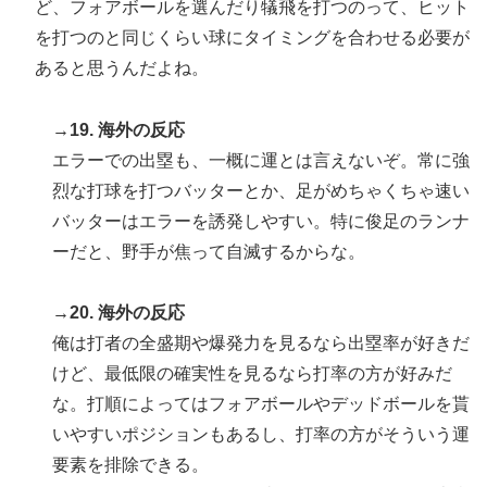
ど、フォアボールを選んだり犠飛を打つのって、ヒット
を打つのと同じくらい球にタイミングを合わせる必要が
あると思うんだよね。
→19. 海外の反応
エラーでの出塁も、一概に運とは言えないぞ。常に強
烈な打球を打つバッターとか、足がめちゃくちゃ速い
バッターはエラーを誘発しやすい。特に俊足のランナ
ーだと、野手が焦って自滅するからな。
→20. 海外の反応
俺は打者の全盛期や爆発力を見るなら出塁率が好きだ
けど、最低限の確実性を見るなら打率の方が好みだ
な。打順によってはフォアボールやデッドボールを貰
いやすいポジションもあるし、打率の方がそういう運
要素を排除できる。