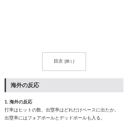
海外「これは日本の主張が正しい…」米国に対する日本
▶
政府の懸念表明に海外ネチズンが大騒ぎ！【海外の反
応】
海外「日本人は何に使ってるんだ？」 世界的ブームの
▶
日本の食品、買ってみたものの使い道が分からない外国
人が続出
目次
海外の反応
1. 海外の反応
打率はヒットの数。出塁率はどれだけベースに出たか。
出塁率にはフォアボールとデッドボールも入る。