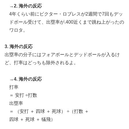
→2. 海外の反応
4年くらい前にビクター・ロブレスが2週間で7回もデッ
ドボール受けて、出塁率が.400近くまで跳ね上がったの
ワロタ。
3. 海外の反応
出塁率の分子にはフォアボールとデッドボールが入るけ
ど、打率はどっちも除外されるよ。
→4. 海外の反応
打率
＝ 安打 ÷打数
出塁率
＝ （安打 ＋ 四球 ＋ 死球） ÷（打数 ＋
四球 ＋ 死球 ＋ 犠飛）