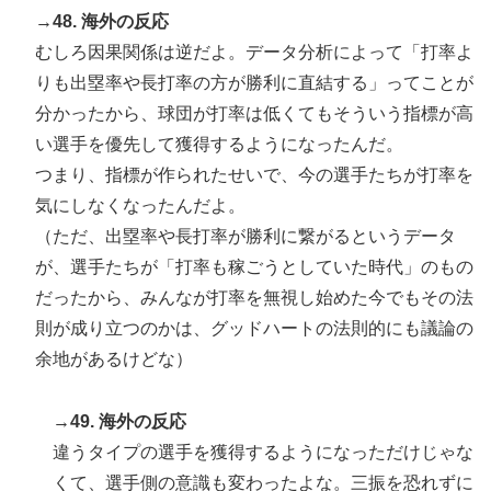
→48. 海外の反応
むしろ因果関係は逆だよ。データ分析によって「打率よ
りも出塁率や長打率の方が勝利に直結する」ってことが
分かったから、球団が打率は低くてもそういう指標が高
い選手を優先して獲得するようになったんだ。
つまり、指標が作られたせいで、今の選手たちが打率を
気にしなくなったんだよ。
（ただ、出塁率や長打率が勝利に繋がるというデータ
が、選手たちが「打率も稼ごうとしていた時代」のもの
だったから、みんなが打率を無視し始めた今でもその法
則が成り立つのかは、グッドハートの法則的にも議論の
余地があるけどな）
→49. 海外の反応
違うタイプの選手を獲得するようになっただけじゃな
くて、選手側の意識も変わったよな。三振を恐れずに