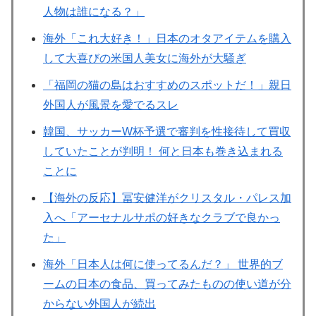
人物は誰になる？」
海外「これ大好き！」日本のオタアイテムを購入
して大喜びの米国人美女に海外が大騒ぎ
「福岡の猫の島はおすすめのスポットだ！」親日
外国人が風景を愛でるスレ
韓国、サッカーW杯予選で審判を性接待して買収
していたことが判明！ 何と日本も巻き込まれる
ことに
【海外の反応】冨安健洋がクリスタル・パレス加
入へ「アーセナルサポの好きなクラブで良かっ
た」
海外「日本人は何に使ってるんだ？」 世界的ブ
ームの日本の食品、買ってみたものの使い道が分
からない外国人が続出