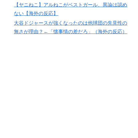
なスキャンダル‥」
【ヤニねこ】アルねこがベストガール、異論は認め
韓国人「日本の老舗で働く職人が明かした”日本の伝統
ない【海外の反応】
▶
料理の秘密”がこちら・・・」
大谷ドジャースが強くなったのは他球団の先見性の
【海外の反応】8月9日は長崎に原爆が投下された日だな
▶
無さが理由？←「懐事情の差だろ」（海外の反応）
→ 「長崎の原爆投下は完全に余分だったな」「原爆よ
りも焼夷弾爆撃のほうが被害が大きかったんだよな」
韓国人「日本の某ゲームが米国進出した当時、アメリカ
▶
国内で巻き起こった熱狂的ブームの様子がこちら…」＝
韓国の反応
外国人「初めてトラウマになった日本のアニメといえば
▶
何？」
スペインやフランスで山火事が拡大し消防士が消火活
▶
動！！
【海外の反応】52歳イチロー、マ軍主催のホームラン競
▶
争で柵越えを連発「現役時代の噂は本当だったんだ
な…」