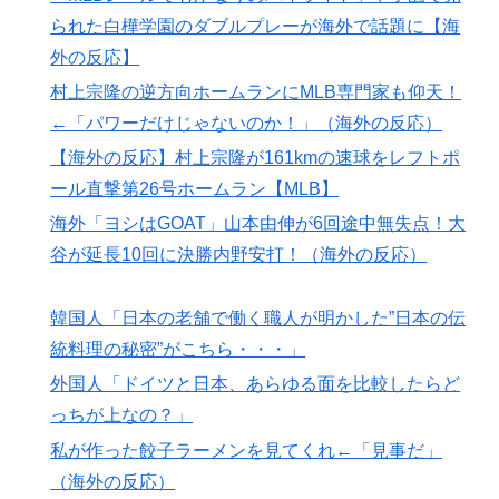
られた白樺学園のダブルプレーが海外で話題に【海
海外「羨ましい！」日本ならではの夏の風物詩に海外が
▶
びっくり仰天
外の反応】
スポーツ選手の最新CMギャラランキングがこちら
村上宗隆の逆方向ホームランにMLB専門家も仰天！
▶
←「パワーだけじゃないのか！」（海外の反応）
外国人「初めてトラウマになった日本のアニメといえば
▶
【海外の反応】村上宗隆が161kmの速球をレフトポ
何？」
ール直撃第26号ホームラン【MLB】
外国人「ドイツと日本、あらゆる面を比較したらどっち
▶
が上なの？」
海外「ヨシはGOAT」山本由伸が6回途中無失点！大
谷が延長10回に決勝内野安打！（海外の反応）
外国人「初めてトラウマになった日本のアニメといえば
▶
何？」
韓国人「日本の老舗で働く職人が明かした”日本の伝
海外「日本の人は、アメリカの揚げ寿司についてどう思
▶
統料理の秘密”がこちら・・・」
ってるの？」（海外の反応）
外国人「ドイツと日本、あらゆる面を比較したらど
【海外の反応】村上宗隆が100マイル粉砕の26号弾で逆
▶
っちが上なの？」
転の口火に「三振率＆四球率が高い奇妙な二面性」
私が作った餃子ラーメンを見てくれ←「見事だ」
韓国人「東南アジア各国が韓国サッカー協会による日本
▶
（海外の反応）
人や外国人審判接待を報道！」→「信頼を揺るがす深刻