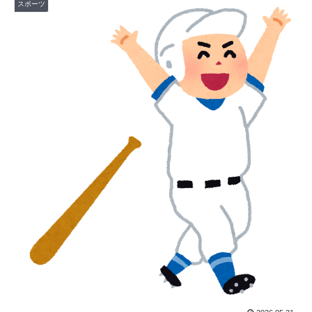
スポーツ
私が作った餃子ラーメンを見てくれ←「見事だ」（海外
▶
の反応）
海外「日本人は何に使ってるんだ？」 世界的ブームの
▶
日本の食品、買ってみたものの使い道が分からない外国
人が続出
外国人「ドイツと日本、あらゆる面を比較したらどっち
▶
が上なの？」
フランス人「なぜ移籍させない?」中村敬斗に複数オフ
▶
ァー！ランスが46億円要求でまさかの残留の可能性浮
上！現地サポの本音がこれ！【海外の反応】
トルコ人「日本人まで獲るのか」上田綺世、トルコ名門
▶
が巨額の正式オファー！現地サポが騒然！【海外の反
応】
韓国人「手術中に震度6強の地震、その時の日本の医療
▶
スタッフたちの姿をご覧ください」→「マジで鳥肌立っ
た」「こういう姿は韓国も見習わないと」「あんな状況