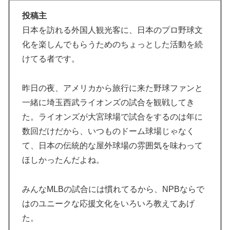
フランス人「欲張りすぎだ」中村敬斗、ランス残留の可
▶
投稿主
能性を会長が示唆！移籍金が交渉の壁に..現地サポの本
日本を訪れる外国人観光客に、日本のプロ野球文
音がこれ！【海外の反応】
化を楽しんでもらうためのちょっとした活動を続
韓国人「大韓航空の熊本地震飲料水支援に対する日本人
▶
けてる者です。
の反応をご覧ください・・・」→「」
韓国人「日本のアニメ業界で100年続いている暗黙の伝
▶
昨日の夜、アメリカから旅行に来た野球ファンと
統がこちら・・・」
一緒に埼玉西武ライオンズの試合を観戦してき
イチローさん「僕は本を読まない。好きなアニメはドラ
▶
た。ライオンズが大宮球場で試合をするのは年に
ゴンボール」【海外の反応】
数回だけだから、いつものドーム球場じゃなく
韓国人「韓国人が衝撃を受けた意外な日本の運転文化が
▶
て、日本の伝統的な屋外球場の雰囲気を味わって
こちらです‥」→「日本人はこんなに徹底している‥」
ほしかったんだよね。
ストーカーガチ勢は僅かな情報で垢特定出来るからね
▶
みんなMLBの試合には慣れてるから、NPBならで
海外「日本人はなんて気高いんだ！」 英高級紙も驚愕
▶
した極限の中の日本人の姿に世界が衝撃
はのユニークな応援文化をいろいろ教えてあげ
た。
海外「消火栓もフェイクだから消防士が右往左往する中
▶