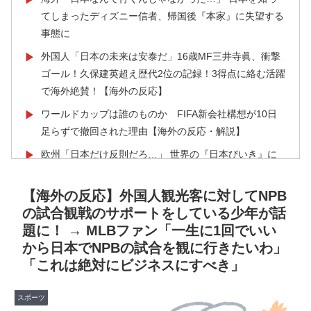
てしまったディズニー信者、帰国後『本家』に失望する
事態に
外国人「日本の未来は安泰だ」16歳MF三井寺眞、衝撃
▶
ゴール！久保建英超え歴代2位の記録！3得点に絡む活躍
で海外絶賛！【海外の反応】
ワールドカップは誰のものか FIFA新会社構想が10日
▶
足らずで撤回された理由【海外の反応・解説】
欧州「日本だけ反則だろ…」 世界の『日本びいき』に
▶
ヨーロッパ全土から不満の声
【海外の反応】外国人観光客に対してNPB
アメリカ人「お前らの学校ではどんな理由で退学者が出
▶
の試合観戦のサポートをしている少年が話
た？？」
題に！ → MLBファン「一生に1回でいい
【朗報】レインボー池田、女子アナと結婚www
▶
から日本でNPBの試合を観に行きたいわ」
【海外の反応】冨安健洋がクリスタル・パレス加入へ
▶
「これは絶対にビジネスにすべき」
「アーセナルサポの好きなクラブで良かった」
スポーツ
韓国人「この夏、韓国人が東京へ行くしかない理由がこ
▶