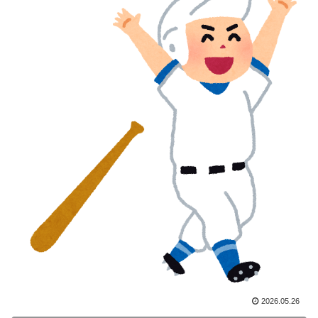
ちら…」→「快適そうでめちゃくちゃ羨ましい…（ﾌﾞﾙ
ﾌﾞﾙ」＝韓国の反応
外国人「使い捨てだ」FIFA会長、辞任危機でトランプ政
▶
権に泣き付くも無視されて海外失笑！【海外の反応】
国際的な小咄 読者投稿 中小企業診断士受験者向けのIT
▶
パスポート試験対策
【韓国の反応】また日本が竹島の領有権を主張してきた
▶
ぞ → 「この話題は永遠に終わらないな」「日本政府の
支持率が落ちてきた時点でこの手のニュースが出るのは
予想できた」
日本旅行キャンセルすべきか…1万年ぶり史上最大級の
▶
火山の兆し＝韓国の反応
【海外の反応】アルゼンチン協会、FIFA会長に断固たる
▶
支持を表明「隠す気もないんだなｗ」
海外「お前らの国に他愛のない対立ってある？」日本
▶
2026.05.26
「エスカレーターの立つ位置」