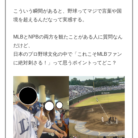
がまさに経験値である」
こういう瞬間があると、野球ってマジで言葉や国
韓国人「日本でヤバい作品ばかりアニメ化してて心配に
▶
なる…」
境を超えるんだなって実感する。
【朗報】韓国人「日本のサッカー選手、90年代の映画ス
▶
MLBとNPBの両方を観たことがある人に質問なん
ターかよ」
だけど、
泳いでいる人のすぐ横に消防飛行艇が次々着水する南仏
▶
日本のプロ野球文化の中で「これこそMLBファン
の湖「肝心の場面で毎回カメラが逃げる」【海外の反
応】
に絶対刺さる！」って思うポイントってどこ？
若いカバがワニを枕にしてしまうまさかの瞬間！！
▶
【海外の反応】日本のウェブサイトって質の低いものが
▶
多い気がする → 「日本のIT業界は色々と問題があるか
らな」「ゲームのUIは優れてるのに不思議」
韓国人「猛暑で〇〇も疲れ果てた…〇〇の個体数が急
▶
減」