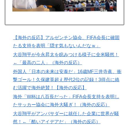
【海外の反応】アルゼンチン協会、FIFA会長に確固
たる支持を表明「隠す気もないんだなｗ」
大谷翔平が今永昇太を睨みつける様子に全米騒然！
←「最高の二人」（海外の反応）
外国人「日本の未来は安泰だ」16歳MF三井寺眞、衝
撃ゴール！久保建英超え歴代2位の記録！3得点に絡
む活躍で海外絶賛！【海外の反応】
海外「W杯は八百長だった」FIFA会長支持を表明し
たサッカー協会に海外大騒ぎ！（海外の反応）
大谷翔平がアンバサダーに就任した企業に世界が騒
然！←「酷いアイデアだ」（海外の反応）