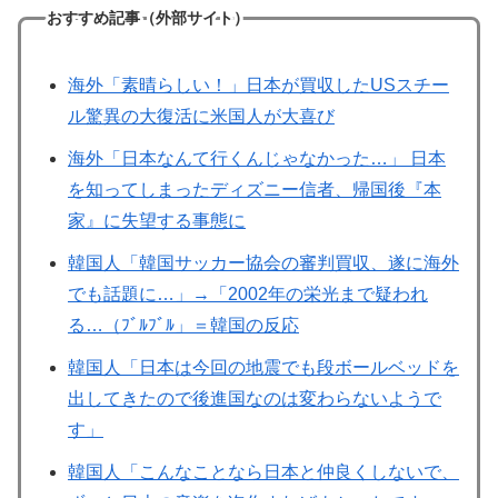
おすすめ記事（外部サイト）
海外「素晴らしい！」日本が買収したUSスチー
ル驚異の大復活に米国人が大喜び
海外「日本なんて行くんじゃなかった…」 日本
を知ってしまったディズニー信者、帰国後『本
家』に失望する事態に
韓国人「韓国サッカー協会の審判買収、遂に海外
でも話題に…」→「2002年の栄光まで疑われ
る…（ﾌﾞﾙﾌﾞﾙ」＝韓国の反応
韓国人「日本は今回の地震でも段ボールベッドを
出してきたので後進国なのは変わらないようで
す」
韓国人「こんなことなら日本と仲良くしないで、