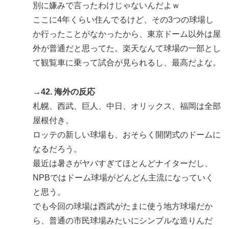
別に嫌みで言ったわけじゃないんだよｗ
ここに4年くらい住んでるけど、その3つの球場し
か行ったことがなかったから、東京ドーム以外は屋
外が普通だと思ってた。楽天なんて球場の一部とし
て観覧車に乗って試合が見られるし、最高だよな。
→42. 海外の反応
札幌、西武、巨人、中日、オリックス、福岡は全部
屋根付き。
ロッテの新しい球場も、おそらく開閉式のドームに
なるだろう。
最近は暑さがヤバすぎてほとんどナイターだし、
NPBではドーム球場がどんどん主流になっていく
と思う。
でも今回の球場は西武がたまに使う地方球場だか
ら、普通の市民球場みたいにシンプルな造りんだ