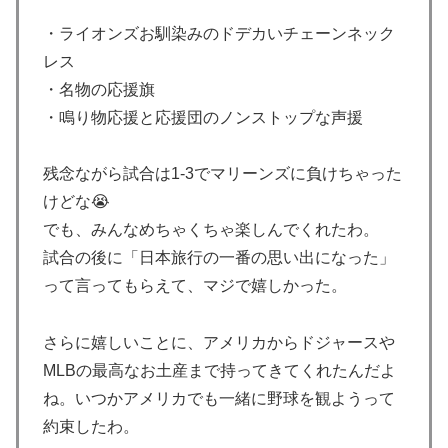
国www」
・ライオンズお馴染みのドデカいチェーンネック
韓国人「残酷だった日帝強占期前後の写真を見てみよ
▶
レス
う」
・名物の応援旗
韓国人「とある日本の飲食店で、韓国人店員が韓国人団
▶
・鳴り物応援と応援団のノンストップな声援
体客と口論になった理由がこちら・・・」
韓国人「東京とソウルの宿泊費や交通費を徹底比較した
▶
残念ながら試合は1-3でマリーンズに負けちゃった
結果判明した驚きの物価事情がこちらです」→「こんな
けどな😭
に物価差があるの？‥」
でも、みんなめちゃくちゃ楽しんでくれたわ。
海外「剣が二回斬り合っただけで折れるのはどういうこ
▶
試合の後に「日本旅行の一番の思い出になった」
となんだ」満点なのに二度と起動しない理由…
って言ってもらえて、マジで嬉しかった。
韓国人「韓国に10年間の出場権剥奪や過去ワールドカッ
▶
プ、オリンピック予選の記録削除を要求するFIFA公式制
さらに嬉しいことに、アメリカからドジャースや
裁を海外メディアが報道！」
MLBの最高なお土産まで持ってきてくれたんだよ
韓国人「熊本地震で見る日本の土木技術の完全勝利をご
▶
ね。いつかアメリカでも一緒に野球を観ようって
覧ください」→「これはすごいわ」「こういうのを見る
約束したわ。
と日本人は何か適当に作る感じがしない・・・」「あれ