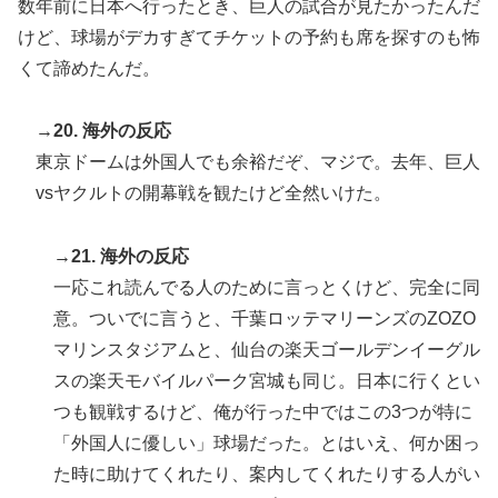
数年前に日本へ行ったとき、巨人の試合が見たかったんだ
けど、球場がデカすぎてチケットの予約も席を探すのも怖
くて諦めたんだ。
→20. 海外の反応
東京ドームは外国人でも余裕だぞ、マジで。去年、巨人
vsヤクルトの開幕戦を観たけど全然いけた。
→21. 海外の反応
一応これ読んでる人のために言っとくけど、完全に同
意。ついでに言うと、千葉ロッテマリーンズのZOZO
マリンスタジアムと、仙台の楽天ゴールデンイーグル
スの楽天モバイルパーク宮城も同じ。日本に行くとい
つも観戦するけど、俺が行った中ではこの3つが特に
「外国人に優しい」球場だった。とはいえ、何か困っ
た時に助けてくれたり、案内してくれたりする人がい