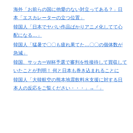
海外「お前らの国に他愛のない対立ってある？」日
本「エスカレーターの立つ位置」
韓国人「日本でヤバい作品ばかりアニメ化してて心
配になる…」
韓国人「猛暑で〇〇も疲れ果てた…〇〇の個体数が
急減」
韓国、サッカーW杯予選で審判を性接待して買収して
いたことが判明！ 何と日本も巻き込まれることに
韓国人「大韓航空の熊本地震飲料水支援に対する日
本人の反応をご覧ください・・・」→「」