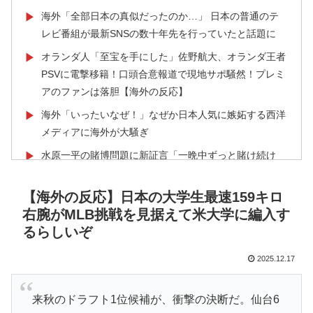
海外「全部日本の真似だったのか…」 日本の普通のテ
▶
レビ番組が最新SNSの数十年先を行っていたと話題に
オランダ人「至宝を手にした」佐野航大、オランダ王者
▶
PSVに電撃移籍！口頭合意報道で現地サポ騒然！プレミ
アのファンは落胆【海外の反応】
海外「いったいなぜ！」なぜか日本人気に嫉妬する西洋
▶
メディアに海外が大騒ぎ
水原一平の賭博問題に新証言「一晩中ずっと賭け続け
▶
た」胴元も驚いた約1万9000件の実態
【海外の反応】日本の大学生最速159キロ
韓国の24時間無人のラーメン屋に世界が騒然！←「なん
▶
右腕がMLB挑戦を見据えて米大学に編入す
て文明的なんだ！」（海外の反応）
るらしいぞ
外国人「お前ら日本のアルフォートというチョコレート
▶
知ってる？」
2025.12.17
飛行機の座席で長いポニーテールが後席モニターを塞ぐ
▶
迷惑行為！！
来秋のドラフト1位候補が、衝撃の決断だ。仙台6