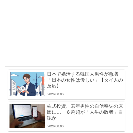
タビューに登場した女子高生4人組がエモすぎると話題
に
【あんこ】唐突になるんだけど、「魔法少女」ってどう
▶
思う？ 第1話 高町流捕縛術に死角なし！
海外「全部日本の真似だったのか…」 日本の普通のテ
▶
レビ番組が最新SNSの数十年先を行っていたと話題に
韓国人「イジョンフ本日の全米が呆れる守備エラーを見
▶
てください！しかもサヨナラエラーです」
「原子が同じ場所にいたまま、2つの姿を規則的に行き
▶
日本で婚活する韓国人男性が急増
来し続ける」時間結晶という物質の状態が実在するらし
「日本の女性は優しい」【タイ人の
い
反応】
2026.08.06
【海外の反応】移民なしで少子化を解決するにはどうし
▶
たらいいんだ？ → 「現代の経済は人口増加を前提とし
株式投資、若年男性の自信喪失の原
ているからな」「福祉の崩壊もヤバい」
因に… ６割超が「人生の敗者」自
認か
韓国人「台風接近中だけど日本には台風クラブというの
▶
2026.08.06
があったんだね」