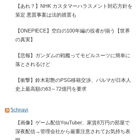
【あれ？】NHK カスタマーハラスメント対応方針を
策定 悪質事案は法的措置も
【ONEPIECE】空白の100年編の役者が揃う【世界
の真実】
【悲報】ガンダムの戦艦ってモビルスーツに簡単に
落とされるけど
【衝撃】鈴木彩艶のPSG移籍交渉、パルマが日本人
史上最高額の63～72億円を要求
5chnavi
【画像】ゲーム配信YouTuber、家賃8万円の部屋で
深夜配信→管理会社から厳重注意されてお気持ち表