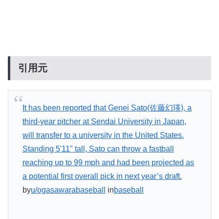
引用元
It has been reported that Genei Sato(佐藤幻瑛), a
third-year pitcher at Sendai University in Japan,
will transfer to a university in the United States.
Standing 5'11" tall, Sato can throw a fastball
reaching up to 99 mph and had been projected as
a potential first overall pick in next year’s draft.
by
u/ogasawarabaseball
in
baseball