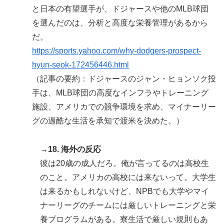
と日本の有望選手が、ドジャースや他のMLB球団
を選んだのは、分析と高度な栄養管理があるから
だ。
https://sports.yahoo.com/why-dodgers-prospect-
hyun-seok-172456446.html
（記事の要約：ドジャースのジャン・ヒョンソク投
手は、MLB球団の高度なインフラやトレーニング
施設、アメリカでの競争環境を求め、マイナーリー
グの過酷な生活を承知で渡米を決めた。）
→18. 海外の反応
彼は20歳の成人だろ。俺が言ってるのは高校生
のこと。アメリカの高校には来ないって。大学生
は来るかもしれないけど、NPBでも大学やマイ
ナーリーグのチームには厳しいトレーニングと栄
養プログラムがある。寮生活で厳しい規則もあ