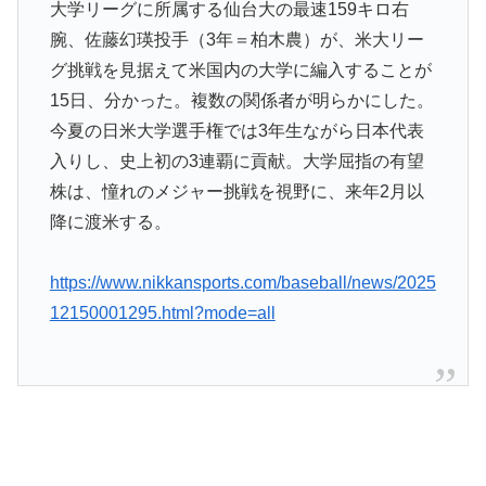
韓国人「日本のXで話題になったエアコンの臭いを消す
▶
大学リーグに所属する仙台大の最速159キロ右
方法をご覧ください」→「これマジ？」
腕、佐藤幻瑛投手（3年＝柏木農）が、米大リー
グ挑戦を見据えて米国内の大学に編入することが
韓国人「本日チームをサヨナラ負けさせたイ・ジョンフ
▶
の守備、ガチでヤバ過ぎる…」→「のび太レベルの守備
15日、分かった。複数の関係者が明らかにした。
ｗｗ」＝韓国の反応
今夏の日米大学選手権では3年生ながら日本代表
外国人「ひどい奴なのに視聴者から愛される日本のアニ
▶
入りし、史上初の3連覇に貢献。大学屈指の有望
メキャラがこちら」（海外の反応）
株は、憧れのメジャー挑戦を視野に、来年2月以
降に渡米する。
海外「世界で日本を死守するぞ！」 日本の消防署を訪
▶
れたちびっ子集団が世界をメロメロに
https://www.nikkansports.com/baseball/news/2025
韓国人「PSG、日本の鈴木彩艶に約60億円で正式オファ
▶
12150001295.html?mode=all
ー・・・」→「あいつがそれほどなのか（ブルブル）」
「レギュラーとして出れるとは思わないけど、それでも
やっぱり羨ましいね」
海外「これ美味しい！」米国で一番人気のおフランス製
▶
「日本のパン」に海外が大騒ぎ
海外「日本がキラキラして見える…」 日本の街頭イン
▶