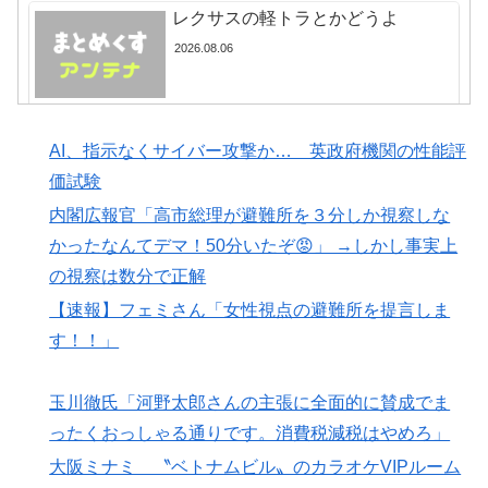
韓国人「日本人は韓国が大好きなはずなのに、実は東南
▶
レクサスの軽トラとかどうよ
アジア人と同列に見ているというのは本当なのです
2026.08.06
か？」
【あんこ】唐突になるんだけど、「魔法少女」ってどう
▶
思う？ 第2話 …まぁた侵略者か
突進してきた牛を跳び越えたら、牛
AI、指示なくサイバー攻撃か… 英政府機関の性能評
が固まって動かなくなった闘牛場の
英国人「日本代表で一番好き」上田綺世、プレミア移籍
▶
映像【海外の反応】
価試験
が浮上！現地サポが大興奮！獲得を望む声が殺到！【海
2026.08.06
内閣広報官「高市総理が避難所を３分しか視察しな
外の反応】
かったなんてデマ！50分いたぞ😡」 →しかし事実上
1人でタイ旅行って危ないの？
韓国人「これが新時代の配慮か！」日本のテレビ局が下
▶
の視察は数分で正解
2026.08.06
した驚きの表現規制に韓国人がビックリ仰天！
【速報】フェミさん「女性視点の避難所を提言しま
【MLB】先発投手のパワーランキング → 「セールが山
▶
す！！」
本由伸より下はないわ」「菅野は1位のミジオロウスキ
ーと同じ勝数なんだよな」
北朝鮮、日本に警告「戦犯国家に戻
玉川徹氏「河野太郎さんの主張に全面的に賛成でま
ろうとしている日本に軍事的選択肢
【海外の反応】移民なしで少子化を解決するにはどうし
▶
ったくおっしゃる通りです。消費税減税はやめろ」
を検討」
たらいいんだ？ → 「現代の経済は人口増加を前提とし
大阪ミナミ 〝ベトナムビル〟のカラオケVIPルーム
2026.08.06
ているからな」「福祉の崩壊もヤバい」