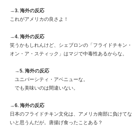
海外「日本のアニメがここまで泣けるなんて…！」海外
▶
→3. 海外の反応
のアニメファンが一番泣いた日本のアニメとは・・・？
玉川徹「これは警察官が死刑を実施
これがアメリカの良さよ！
【海外の反応】
した事になる。 死亡した犯人はそ
れほどの罪だったのか？」
海外「日本旅行で捺してきたスタンプをクッションカバ
▶
→4. 海外の反応
ーにしてみた！」一風変わった日本旅行の記念品のアイ
2026.08.05
笑うかもしれんけど、シェブロンの「フライドチキン・
ディアに対する海外の反応
オン・ア・スティック」はマジで中毒性あるからな。
→5. 海外の反応
ユニバーシティ・アベニューな。
でも美味いのは間違いない。
→6. 海外の反応
日本のフライドチキン文化は、アメリカ南部に負けてな
いと思うんだが。唐揚げ食ったことある？