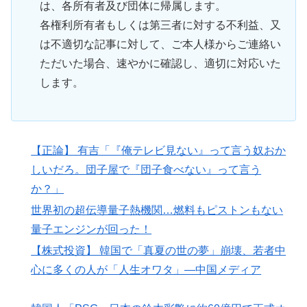
は、各所有者及び団体に帰属します。
各権利所有者もしくは第三者に対する不利益、又
は不適切な記事に対して、ご本人様からご連絡い
ただいた場合、速やかに確認し、適切に対応いた
します。
【正論】 有吉「『俺テレビ見ない』って言う奴おか
しいだろ。団子屋で『団子食べない』って言う
か？」
世界初の超伝導量子熱機関…燃料もピストンもない
量子エンジンが回った！
【株式投資】 韓国で「真夏の世の夢」崩壊、若者中
心に多くの人が「人生オワタ」―中国メディア