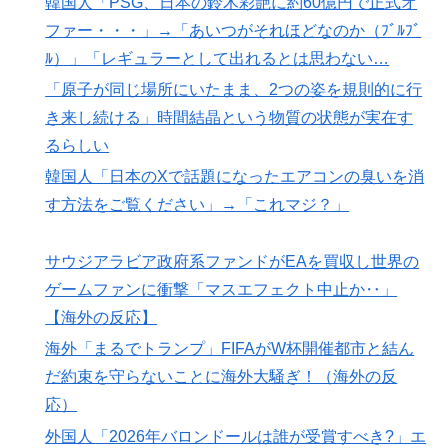
韓国人「PSG、日本の鈴木彩艶に約60億円で正式オ
ファー・・・」→「あいつがそれほどなのか（ﾌﾞﾙﾌﾞ
ﾙ）」「レギュラーとして出れるとは思わない…
「原子が同じ場所にいたまま、2つの姿を規則的に行
き来し続ける」時間結晶という物質の状態が実在す
るらしい
韓国人「日本のXで話題になったエアコンの臭いを消
す方法をご覧ください」→「これマジ？」
サウジアラビア政府系ファンドがEAを買収し世界の
ゲームファンに衝撃「マスエフェクト中止か‥」
【海外の反応】
海外「まるでトランプ」FIFAがW杯開催都市と結ん
だ約束を守らないことに海外大騒ぎ！（海外の反
応）
外国人「2026年バロンドールは誰が受賞すべき?」エ