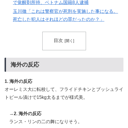
で覚醒剤所持、ベトナム国籍8人逮捕
韓国人「本日チームをサヨナラ負けさせたイ・ジョンフ
▶
の守備、ガチでヤバ過ぎる…」→「のび太レベルの守備
玉川徹「これは警察官が死刑を実施した事になる。
フェミさん「女性視点の避難所を提
ｗｗ」＝韓国の反応
死亡した犯人はそれほどの罪だったのか？」
言します」
【海外の反応】なぜイチローはあんなに敬遠四球が多か
▶
2026.08.06
ったの？「45歳引退で通算打率.311の突然変異だぞ」
目次
韓国人「せっかく日本に韓国風のメンチカツ屋をオープ
▶
ンしてあげたのに、ほとんど客が来なくて閉店したんだ
そうです…」
玉川徹氏「河野太郎さんの主張に全
海外の反応
面的に賛成でまったくおっしゃる通
外国人「2026年バロンドールは誰が受賞すべき?」エン
▶
りです。消費税減税はやめろ」
バペ、今季無冠でも初受賞か!?海外ファンが考える本命
2026.08.06
1. 海外の反応
とは!?【海外の反応】
オーレミス大に転校して、フライドチキンとブッシュライ
【海外の反応】南アのGK、ペナルティエリアを壮大に
▶
トビール漬けで15kg太るまでが様式美。
勘違いして一発退場「どんな空間認識能力だよｗ」
大阪ミナミ 〝ベトナムビル〟のカ
ラオケVIPルームで覚醒剤所持、ベ
【MLB】俺が日本の電車に乗るとドジャースが大型補強
▶
トナム国籍8人逮捕
→2. 海外の反応
するんだが → 「そのまま電車に乗り続けろ」「日本に
2026.08.06
ランス・リンの二の舞になりそう。
引っ越させるためのクラファンを立ち上げようぜ」