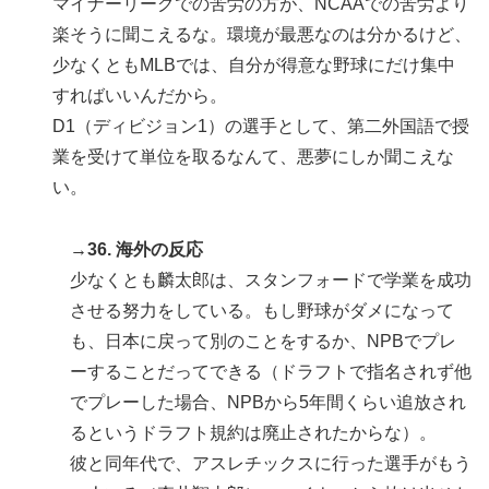
マイナーリーグでの苦労の方が、NCAAでの苦労より
楽そうに聞こえるな。環境が最悪なのは分かるけど、
少なくともMLBでは、自分が得意な野球にだけ集中
すればいいんだから。
D1（ディビジョン1）の選手として、第二外国語で授
業を受けて単位を取るなんて、悪夢にしか聞こえな
い。
→36. 海外の反応
少なくとも麟太郎は、スタンフォードで学業を成功
させる努力をしている。もし野球がダメになって
も、日本に戻って別のことをするか、NPBでプレ
ーすることだってできる（ドラフトで指名されず他
でプレーした場合、NPBから5年間くらい追放され
るというドラフト規約は廃止されたからな）。
彼と同年代で、アスレチックスに行った選手がもう