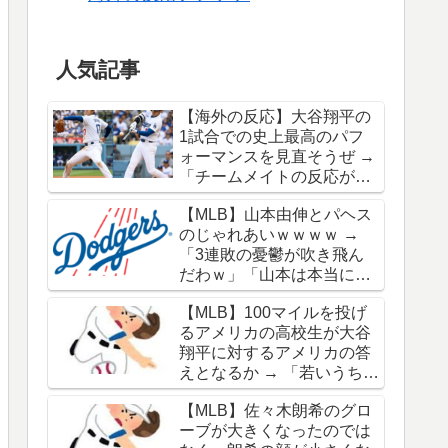
人気記事
【海外の反応】大谷翔平の
1試合での史上最高のパフ
ォーマンスを見直そうぜ →
「チームメイトの反応が凄
さを物語ってるな」「ワー
【MLB】山本由伸とパヘス
ルドシリーズで延長18回ま
のじゃれあいｗｗｗｗ →
でいった試合も凄かった」
「3連敗の憂鬱が吹き飛ん
だわｗ」「山本は本当にオ
シャレだな」
【MLB】100マイルを投げ
るアメリカの高校生が大谷
翔平に対するアメリカの答
えとなるか → 「若いうちか
ら神格化されても期待通り
【MLB】佐々木朗希のグロ
のキャリアを築けるのはほ
ーブが大きくなったのでは
んの一握りだからな」「大