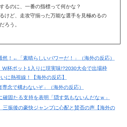
するのに、一番の指標って何かな？
てるものって何？その逆も教えて！」（海外の反応）
見るけど、走攻守揃った万能な選手を見極めるの
実はそこら辺のトマトに砂糖水を注入していただけなの
だろう。
ニメはドラゴンボール」【海外の反応】
寺眞、衝撃ゴール！久保建英超え歴代2位の記録！3得点に
騒然！←「素晴らしいパワーだ！」（海外の反応）
杯ポット1入りに現実味!?2030大会で出場枠
車輪を出さないまま胴体着陸「これよりひどい着陸なら
争いに熱視線！【海外の反応】
者専念で構わないぞ」（海外の反応）
かけて食べる量」店名は『心臓発作グリル』、そこで本当に
長に確固たる支持を表明「隠す気もないんだなｗ」
チール驚異の大復活に米国人が大喜び
、三振後の豪快ジャンプに心配と賛否の声【海外の
上最大級の火山の兆し＝韓国の反応