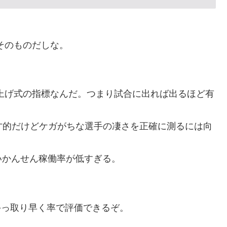
残留の可能性を会長が示唆！移籍金が交渉の壁に..現地
そのものだしな。
。思想関係なく応援しようよ」
のってある？」日本「納豆」
級紙も驚愕した極限の中の日本人の姿に世界が衝撃
上げ式の指標なんだ。つまり試合に出れば出るほど有
普通のテレビ番組が最新SNSの数十年先を行っていたと
天才的だけどケガがちな選手の凄さを正確に測るには向
いかんせん稼働率が低すぎる。
、手っ取り早く率で評価できるぞ。