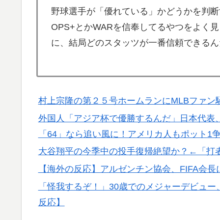
野球選手が「優れている」かどうかを判断
海外「海外発祥なのに、今では日本で定着し
▶
OPS+とかWARを信奉してるやつをよく
韓国が独自開発したと自慢する甘いトマト、
▶
に、結局どのスタッツが一番信頼できるん
が判明して大問題にw
イチローさん「僕は本を読まない。好きなア
▶
外国人「日本の未来は安泰だ」16歳MF三井
▶
村上宗隆の第２５号ホームランにMLBファン
絡む活躍で海外絶賛！【海外の反応】
外国人「アジア杯で優勝するんだ」日本代表、W
軽飛行機が屋根すれすれを抜けて飛行場へ、
▶
「64」なら追い風に！アメリカ人もポット1
山ほど見てきた」【海外の反応】
大谷翔平の今季中の投手復帰絶望か？←「打
「1個9,983キロカロリー、成人が4〜5日
▶
心臓発作が起きた日
【海外の反応】アルゼンチン協会、FIFA会
海外「素晴らしい！」日本が買収したUSス
「怪我するぞ！」30歳でのメジャーデビュー
▶
反応】
日本旅行キャンセルすべきか…1万年ぶり史
▶