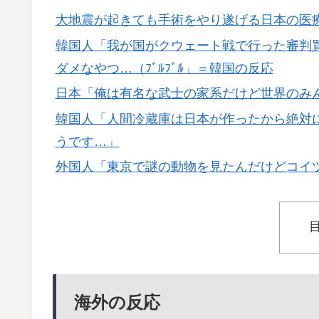
外国人「アジア杯で優勝するんだ」日本代表、W
▶
大地震が起きても手術をやり遂げる日本の医
ら追い風に！アメリカ人もポット1争いに熱
韓国人「我が国がクウェート戦で行った審判
スカトロ野郎「今日仕事が終わったらやっと
▶
ダメなやつ…（ﾌﾞﾙﾌﾞﾙ」＝韓国の反応
韓国人「日本メディアが2002年ワールドカ
▶
日本「俺は有名な武士の家系だけど世界のみ
も一斉に指摘‥」
韓国人「人間冷蔵庫は日本が作ったから絶対に
【衝撃】韓国人「エボシ御前の声の人、若い
▶
うです…」
大地震が起きても手術をやり遂げる日本の医
▶
外国人「東京で謎の動物を見たんだけどコイ
【衝撃】韓国人「日本の名門女子校、漫画の
▶
海外「日本なんて行くんじゃなかった…」 
▶
失望する事態に
韓国人「過去のW杯で韓国代表がドーピング
▶
→「恥ずかしい…（ﾌﾞﾙﾌﾞﾙ」＝韓国の反応
海外の反応
大地震が起きても手術をやり遂げる日本の医
▶