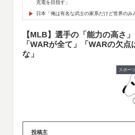
充電を目指す」
日本「俺は有名な武士の家系だけど世界のみ
▶
新聞さん、壮大な縦読みを仕込んでしまうww
▶
【MLB】選手の「能力の高さ
韓国人「我が国がクウェート戦で行った審判
▶
「WARが全て」「WARの欠
メなやつ…（ﾌﾞﾙﾌﾞﾙ」＝韓国の反応
な」
【伝説の100得点、いまだ都市伝説扱い】海
▶
大地震が起きても手術をやり遂げる日本の医
▶
スポー
海外「さすが日本！」日本とドイツの仕事効
▶
【MLB】化け物みたいな球を投げるクローザー
▶
ソンの違い」「先発は2－3種類の一級品の変
韓国人「日本メディアが大型台風13号が急
▶
進路‥」
投稿主
【海外の反応】アルゼンチン協会、FIFA会
▶