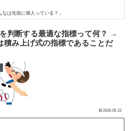
んなは先祖に偉人っている？」
w
」を判断する最適な指標って何？ →
買収が本当に深刻である理由がこちら…」→「これはダ
点は積み上げ式の指標であることだ
外「バムの83点でようやく信じた」
療チーム、海外でも凄すぎると絶賛
ツ
率の差が分かる数字に海外が大騒ぎ
を先発に転向させないのはなんで？ → 「100mとマラ
化球が必要だからな」
カーブで韓国方面に向かって来ると予報！」→「予想外の
2026.05.22
長に確固たる支持を表明「隠す気もないんだなｗ」