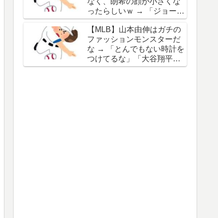
なく、朗希の顔が小さくな
谷の名前を出したのはクリ
ったらしいｗ → 「ジョーク
ック数稼ぎでしかないわ」
が出るってことは絶好調の
【MLB】山本由伸はガチの
証拠だな」「癖なのか精神
ファッションモンスターだ
的なものなのか分からない
な → 「とんでもない時計を
がいい方向に進んだのはい
つけてるな」「大谷翔平と
いことだ」
は真逆だな」