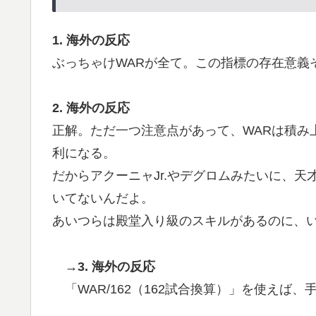
フランス人「欲張りすぎだ」中村敬斗、ランス
▶
サポの本音がこれ！【海外の反応】
1. 海外の反応
ぶっちゃけWARが全て。この指標の存在意義
ぺこぱ松蔭寺「みんな右とか左とか拘りすぎ
▶
アメリカ「お前らの国でしか愛されてないも
▶
2. 海外の反応
海外「日本人はなんて気高いんだ！」 英高
▶
正解。ただ一つ注意点があって、WARは積み
海外「全部日本の真似だったのか…」 日本の
▶
利になる。
話題に
だからアクーニャJr.やデグロムみたいに、
いてないんだよ。
あいつらは殿堂入り級のスキルがあるのに、
→3. 海外の反応
「WAR/162（162試合換算）」を使えば