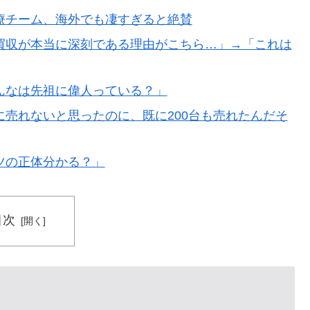
杯ポット1入りに現実味!?2030大会で出場枠「64」な
療チーム、海外でも凄すぎると絶賛
視線！【海外の反応】
買収が本当に深刻である理由がこちら…」→「これは
うんこが食べられるぞ」←こんなやつが実在する事実
ップ韓国準決勝も調査すべきと主張！」→「英国メディア
んなは先祖に偉人っている？」
売れないと思ったのに、既に200台も売れたんだそ
頃がこれかよ」
療チーム、海外でも凄すぎると絶賛
ツの正体分かる？」
ままかよ」
日本を知ってしまったディズニー信者、帰国後『本家』に
目次
検査をすり抜けるように注射していたものがこちら…」
療チーム、海外でも凄すぎると絶賛