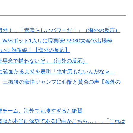
騒然！←「素晴らしいパワーだ！」（海外の反応）
杯ポット1入りに現実味!?2030大会で出場枠
争いに熱視線！【海外の反応】
者専念で構わないぞ」（海外の反応）
長に確固たる支持を表明「隠す気もないんだなｗ」
、三振後の豪快ジャンプに心配と賛否の声【海外の
療チーム、海外でも凄すぎると絶賛
買収が本当に深刻である理由がこちら…」→「これは