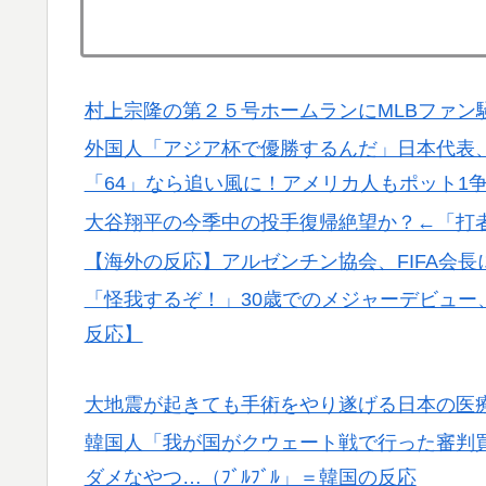
村上宗隆の第２５号ホームランにMLBファン
外国人「アジア杯で優勝するんだ」日本代表、W
「64」なら追い風に！アメリカ人もポット1
大谷翔平の今季中の投手復帰絶望か？←「打
【海外の反応】アルゼンチン協会、FIFA会
「怪我するぞ！」30歳でのメジャーデビュー
反応】
大地震が起きても手術をやり遂げる日本の医
韓国人「我が国がクウェート戦で行った審判
ダメなやつ…（ﾌﾞﾙﾌﾞﾙ」＝韓国の反応