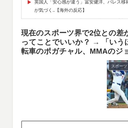
英国人「安心感が違う」冨安健洋、パレス移
▶
が気づく..【海外の反応】
韓国人「韓国サッカー協会関係者が『不適切
▶
にも疑いの視線が向けられる」
現在のスポーツ界で2位との差
海外「全部日本の真似だったのか…」 日本の
▶
ってことでいいか？ → 「い
話題に
転車のポガチャル、MMAのジ
【夏の風物詩】「うるさい」で消える?“盆踊り
▶
スポーツ
ント盆ダンス”も
外国人「アジア杯で優勝するんだ」日本代表、W
▶
ら追い風に！アメリカ人もポット1争いに熱
韓国人「韓国サッカー協会の性接待報道、海外
▶
も」→「マジで国の恥だ」「2002年まで疑
足で蹴り飛ばすね」
Google DeepMind再編 「Google
▶