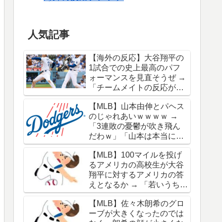
人気記事
【海外の反応】大谷翔平の
1試合での史上最高のパフ
ォーマンスを見直そうぜ →
「チームメイトの反応が凄
さを物語ってるな」「ワー
【MLB】山本由伸とパヘス
ルドシリーズで延長18回ま
のじゃれあいｗｗｗｗ →
でいった試合も凄かった」
「3連敗の憂鬱が吹き飛ん
だわｗ」「山本は本当にオ
シャレだな」
【MLB】100マイルを投げ
るアメリカの高校生が大谷
翔平に対するアメリカの答
えとなるか → 「若いうちか
ら神格化されても期待通り
【MLB】佐々木朗希のグロ
のキャリアを築けるのはほ
ーブが大きくなったのでは
んの一握りだからな」「大