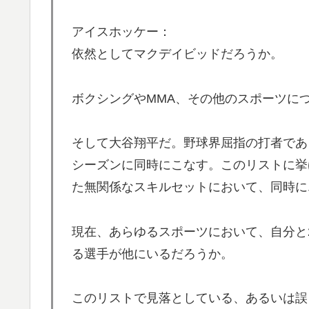
が判明して大問題にw
アイスホッケー：
韓国人「日本メディアが大型台風13号が急
▶
依然としてマクデイビッドだろうか。
進路‥」
海外「素晴らしい！」日本が買収したUSス
▶
ボクシングやMMA、その他のスポーツに
【海外の反応】“新タナスコ”のディアスが地
▶
【海外の反応】日本政府が、アメリカ政府に
▶
そして大谷翔平だ。野球界屈指の打者であ
て警告 → 「若者票を集めたいんだろうな」
シーズンに同時にこなす。このリストに挙
海外「親が買った覚えのないプレゼントが山
▶
た無関係なスキルセットにおいて、同時に
穴…？
現在、あらゆるスポーツにおいて、自分と
る選手が他にいるだろうか。
このリストで見落としている、あるいは誤