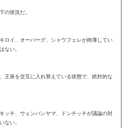
下の状況だ。
んなは先祖に偉人っている？」
買収が本当に深刻である理由がこちら…」→「これはダ
キロイ、オーバーグ、シャウフェレが肉薄してい
級紙も驚愕した極限の中の日本人の姿に世界が衝撃
はない。
頃がこれかよ」
めてみたｗｗｗｗ」
、王座を交互に入れ替えている状態で、絶対的な
ット殺害を武装組織が主張。
られなかった結果」
寺眞、衝撃ゴール！久保建英超え歴代2位の記録！3得点に
キッチ、ウェンバンヤマ、ドンチッチが議論の対
うんこが食べられるぞ」←こんなやつが実在する事実
いない。