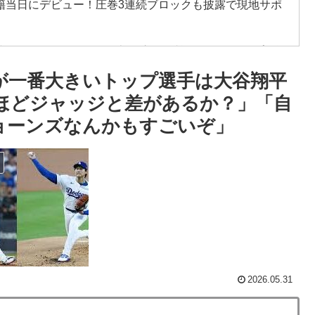
籍当日にデビュー！圧巻3連続ブロックも披露で現地サポ
接待は慣行だった』と衝撃発言！日韓ワールドカップ4強
が一番大きいトップ選手は大谷翔平
普通のテレビ番組が最新SNSの数十年先を行っていたと
うほどジャッジと差があるか？」「自
ョーンズなんかもすごいぞ」
”存続の危機 会場数は20年で半減 騒音対策で“サイレ
杯ポット1入りに現実味!?2030大会で出場枠「64」な
視線！【海外の反応】
でも大騒ぎに・・・2002年W杯4強の記録取り消しの声
う価値がある」「国民や国が築いた国格をサッカー選手が
2026.05.31
を作った男」ディーンが去り、本体は稼ぐAIへ舵を切る【海外の反