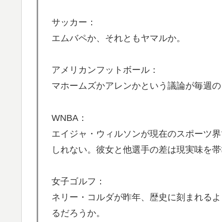
韓国人「日本がここまでの観光大国に発展し
▶
た…（ﾌﾞﾙﾌﾞﾙ」＝韓国の反応
サッカー：
エムバペか、それともヤマルか。
海外「日本はさすが過ぎるｗ」 日本は野生
▶
【朗報】寺田心、ベンチプレス110kgwww
▶
アメリカンフットボール：
「1個9,983キロカロリー、成人が4〜5日
▶
マホームズかアレンかという議論が毎週の
心臓発作が起きた日
海外「日本なんて行くんじゃなかった…」 
▶
WNBA：
失望する事態に
エイジャ・ウィルソンが現在のスポーツ界
【海外の反応】中国がAI開発の主導権を握りつ
▶
しれない。彼女と他選手の差は現実味を帯
んだろうな」「自動車産業と同じ道を歩んで
【海外の反応】アルゼンチン協会、FIFA会
▶
女子ゴルフ：
ぺこぱ松蔭寺「みんな右とか左とか拘りすぎ
ネリー・コルダが昨年、歴史に刻まれるよ
▶
るだろうか。
韓国が独自開発したと自慢する甘いトマト、
▶