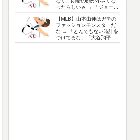
なく、朗希の顔が小さくな
谷の名前を出したのはクリ
ったらしいｗ → 「ジョーク
ック数稼ぎでしかないわ」
が出るってことは絶好調の
【MLB】山本由伸はガチの
証拠だな」「癖なのか精神
ファッションモンスターだ
的なものなのか分からない
な → 「とんでもない時計を
がいい方向に進んだのはい
つけてるな」「大谷翔平と
いことだ」
は真逆だな」