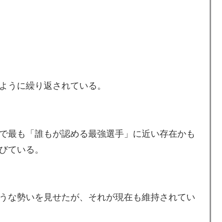
た本当の理由がこちら…」→「昔から日本は愛されて
動物の喧嘩さえ可愛くなってしまうと世界が騒然
かけて食べる量」店名は『心臓発作グリル』、そこで本当に
ように繰り返されている。
日本を知ってしまったディズニー信者、帰国後『本家』に
で最も「誰もが認める最強選手」に近い存在かも
つあるよな → 「どうせアメリカは中国製AIを規制する
びている。
る気がする」
長に確固たる支持を表明「隠す気もないんだなｗ」
。思想関係なく応援しようよ」
うな勢いを見せたが、それが現在も維持されてい
実はそこら辺のトマトに砂糖水を注入していただけなの