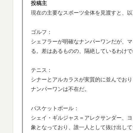
投稿主
応・解説】
現在の主要なスポーツ全体を見渡すと、以
日本「俺は有名な武士の家系だけど世界のみ
▶
韓国人「我が国がクウェート戦で行った審判
▶
ゴルフ：
メなやつ…（ﾌﾞﾙﾌﾞﾙ」＝韓国の反応
シェフラーが明確なナンバーワンだが、マ
海外「日本人はなんて気高いんだ！」 英高
▶
る。差はあるものの、隔絶しているわけで
【衝撃】韓国人「エボシ御前の声の人、若い
▶
外国人「俺達が見かけたヤバすぎる髪型を集
テニス：
▶
シナーとアルカラスが実質的に並んでおり
インドネシアの西パプアでアメリカ人パイロ
▶
ナンバーワンは不在だ。
韓国人「日本の柴犬くん散歩中の暑さに耐え
▶
外国人「日本の未来は安泰だ」16歳MF三井
▶
バスケットボール：
絡む活躍で海外絶賛！【海外の反応】
シェイ・ギルジャス＝アレクサンダー、ヨ
スカトロ野郎「今日仕事が終わったらやっと
▶
象となっており、誰一人として抜け出して