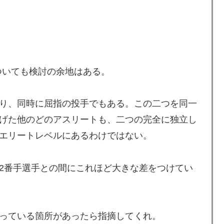
カーブで韓国方面に向かって来ると予報！」→「予想外の
チール驚異の大復活に米国人が大喜び
ついても検討の余地はある。
雷すぎる件「大谷と山本だけしかまともな契約がない…」
よるネットミームとしての任天堂やポケモン使用に対し
り、同時に屈指の投手でもある。この二つを同一
「任天堂の法務部隊が出てくるぞ」
げた他のどのアスリートも、二つの完全に独立し
積みなのに誰も騒がない」サンタ映画最大の設定の
エリートレベルにあるわけではない。
2番手選手との間にこれほど大きな差をつけてい
っている箇所があったら指摘してくれ。