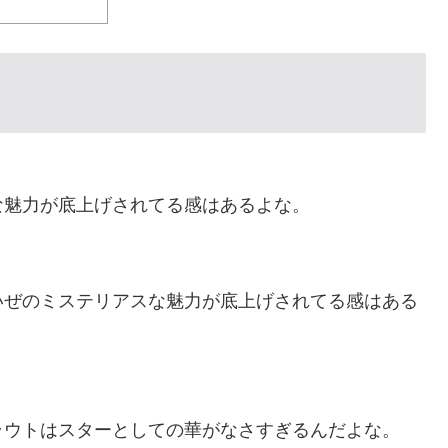
にブロックされててウケた」→結末がめっちゃおもろい
あの頃のネットが面白すぎたんだ」1995〜2010年の消えた
成してみたｗｗｗｗ」
レシートを二度見した」値上げで買うのをやめたもの…
な魅力が底上げされてる感はあるよな。
食、一生食えないなら何を捨てる？」
低すぎる、何故なのか」
いぜのミステリアスな魅力が底上げされてる感はある
ラウトはスターとしての華がなさすぎるんだよな。