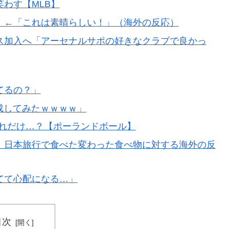
わす【MLB】
残留の可能性を会長が示唆！移籍金が交渉の壁に..現地
！←「これは素晴らしい！」（海外の反応）
ス加入へ「アーセナルサポの好きなクラブで良かっ
の大揺れが凄まじい状況だ」
が完全に真逆 → 「予想通りの結果」「この2人は合体し
てるの？」
成してみたｗｗｗｗ」
」
これだけ…？【ポーランドボール】
ホ画面だとイマナガ節を炸裂「NPBでは面白さが必須条
」日本旅行で食べた変わった食べ物に対する海外の反
アニメ化した米人気SF作品に絶賛の声が殺到中
てて心配になる…」
が発生、大揺れの中でも患者を守った医師たちの対応ぶ
海外資産への課税で補おうとする」
目次