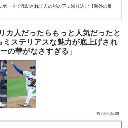
ルボードで救助されて人の脚の下に潜り込む【海外の反
日本側に提示するも拒否される＝韓国の反応
リカ人だったらもっと人気だったと
レス加入が決定的に！メディカル検査をパス！現地サポ
からミステリアスな魅力が底上げされ
反応】
ーの華がなさすぎる」
側の国がこちらです‥」→「国境を越えた驚くべき歴史
判の接待があった模様…」→「メダル剥奪なのでは…？
低すぎる、何故なのか」
これだけ…？【ポーランドボール】
2026.05.09
主張に対して強く抗議したらしい → 「もはや毎年の恒
せるからお互いの政府にとって都合がいいんだよ」