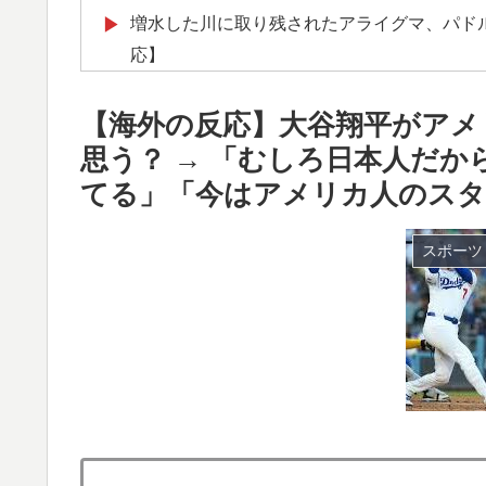
増水した川に取り残されたアライグマ、パド
▶
応】
韓国政府、謝罪をすれば賠償を放棄する案を
▶
【海外の反応】大谷翔平がアメ
英国人「ようこそ」冨安健洋、クリスタルパ
▶
思う？ → 「むしろ日本人だ
が歓迎！アーセナルファンも祝福！【海外の
てる」「今はアメリカ人のスタ
韓国人「意外に日本との関係が深い地球の裏
▶
のつながり‥」
スポーツ
韓国人「どうやら五輪サッカー日韓戦でも審
▶
（ﾌﾞﾙﾌﾞﾙ」＝韓国の反応
海外「先進国で日本だけパスポート所有率が
▶
【スウェーデン-モロッコ】心配する理由は
▶
【海外の反応】韓国が日本による竹島の領有権
▶
例行事だな」「他のことから国民の目をそら