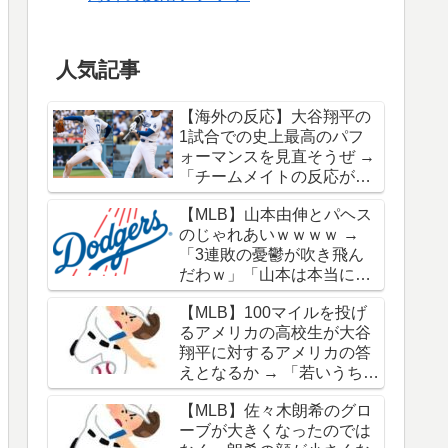
人気記事
【海外の反応】大谷翔平の
1試合での史上最高のパフ
ォーマンスを見直そうぜ →
「チームメイトの反応が凄
さを物語ってるな」「ワー
【MLB】山本由伸とパヘス
ルドシリーズで延長18回ま
のじゃれあいｗｗｗｗ →
でいった試合も凄かった」
「3連敗の憂鬱が吹き飛ん
だわｗ」「山本は本当にオ
シャレだな」
【MLB】100マイルを投げ
るアメリカの高校生が大谷
翔平に対するアメリカの答
えとなるか → 「若いうちか
ら神格化されても期待通り
【MLB】佐々木朗希のグロ
のキャリアを築けるのはほ
ーブが大きくなったのでは
んの一握りだからな」「大