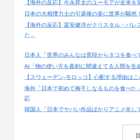
外騒然！【海外の反応】
【海外の反応】今永昇太のユーモアが全米を笑
フランス人「欲張りすぎだ」中村敬斗、ランス
▶
日本の大相撲力士の引退後の姿に世界が騒然
サポの本音がこれ！【海外の反応】
【海外の反応】冨安健洋がクリスタル・パレ
韓国人「熊本地震発生時の病院手術中に突然
▶
た」
【MLB】村上宗隆とルイス・アラエスの指標
▶
てくれ」
日本人「世界のみんなは普段からタコを食べ
AI「物の使い方を真剣に間違えてる人間を生
ワイ「飯食う前にうんちしたろ！（ﾌﾞﾘｯw）
▶
【スウェーデン-モロッコ】心配する理由は
【海外の反応】今永昇太、好調の秘訣はスマ
▶
件なの？」
海外「日本で初めて梅干しなるものを食べた
応
海外「ディズニーがゴミのようだ！」日本が
▶
韓国人「日本でヤバい作品ばかりアニメ化し
海外の反応：熊本の病院で手術中に熊本地震
▶
りに海外大絶賛
海外「中国が世界資産税を導入。財政不足を
▶