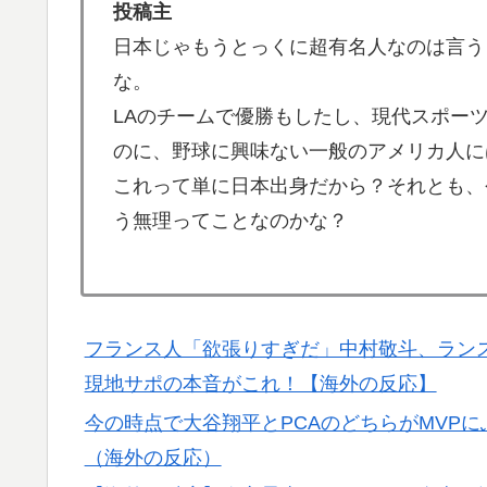
投稿主
日本人「世界のみんなは普段からタコを食べ
▶
日本じゃもうとっくに超有名人なのは言う
海外「日本人がアメリカに対してとても良い
▶
な。
きる！」
LAのチームで優勝もしたし、現代スポー
【高校野球】ついに田中マー君が高野連の「
▶
のに、野球に興味ない一般のアメリカ人に
海外の反応：鈴木誠也が豪快な弾丸19号HR
▶
これって単に日本出身だから？それとも、
て良かった」とカブスファン絶賛
う無理ってことなのかな？
韓国人「世界で最も有名な日本人は誰なのか
▶
米：トランプ大統領、「敵性外国人」による
▶
略防止へ[海外の反応]
フランス人「欲張りすぎだ」中村敬斗、ランス
【伝説の100得点、いまだ都市伝説扱い】海
▶
現地サポの本音がこれ！【海外の反応】
【海外の反応】冨安健洋がクリスタル・パレ
▶
今の時点で大谷翔平とPCAのどちらがMVP
（海外の反応）
外国人「2002年W杯は?」韓国サッカーに
▶