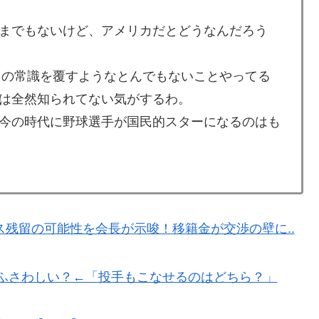
てるの？」
までもないけど、アメリカだとどうなんだろう
ことを言ってくれているぞ！アメリカの良さを再発見で
ツの常識を覆すようなとんでもないことやってる
七回制」導入に異議申す！ドーム球場でやれ
は全然知られてない気がするわ。
と好守備で大谷ドジャース撃破に貢献「トレードされなく
今の時代に野球選手が国民的スターになるのはも
？」→「想像以上に意見が割れてしまう‥」
「米国籍目的の出産ツーリズム禁止令」に署名…寄生侵
残留の可能性を会長が示唆！移籍金が交渉の壁に..
外「バムの83点でようやく信じた」
ス加入へ「アーセナルサポの好きなクラブで良かった」
にふさわしい？←「投手もこなせるのはどちら？」
衝撃的不祥事！W杯予選でレフリーへの不適切接待発覚！海