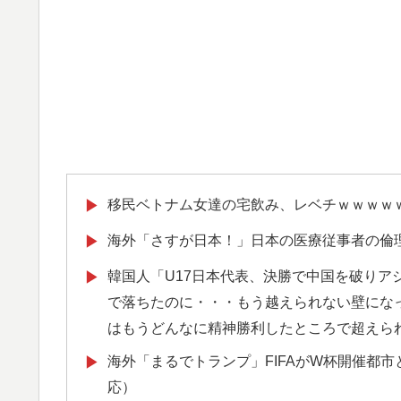
移民ベトナム女達の宅飲み、レベチｗｗｗｗ
▶
海外「さすが日本！」日本の医療従事者の倫
▶
韓国人「U17日本代表、決勝で中国を破りア
▶
で落ちたのに・・・もう越えられない壁にな
はもうどんなに精神勝利したところで超えら
海外「まるでトランプ」FIFAがW杯開催都
▶
応）