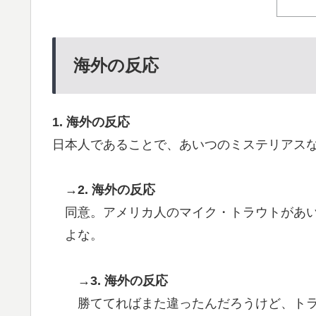
日本人「敷地内に勝手に停めた車がバチバチ
▶
ｗｗｗ【タイ人の反応】
海外「StumbleUponが恋しいんじゃない、
▶
海外の反応
サイトの話
AI「物の使い方を真剣に間違えてる人間を生
▶
1. 海外の反応
海外「コーヒー1杯が6ドルって何なんだ、
▶
日本人であることで、あいつのミステリアス
外国人「米・ジャガイモ・パン・麺の4大主
▶
海外「先進国で日本だけパスポート所有率が
▶
→2. 海外の反応
同意。アメリカ人のマイク・トラウトがあ
よな。
→3. 海外の反応
勝ててればまた違ったんだろうけど、ト