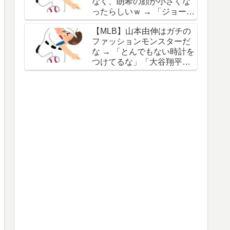
なく、朗希の顔が小さくな
谷の名前を出したのはクリ
ったらしいｗ → 「ジョーク
ック数稼ぎでしかないわ」
が出るってことは絶好調の
【MLB】山本由伸はガチの
証拠だな」「癖なのか精神
ファッションモンスターだ
的なものなのか分からない
な → 「とんでもない時計を
がいい方向に進んだのはい
つけてるな」「大谷翔平と
いことだ」
は真逆だな」