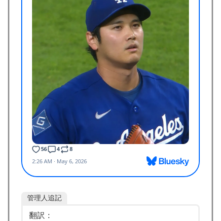
海外「凄すぎる！」折り紙と並ぶあの日本の偉大な発明
▶
に海外がびっくり仰天
【MLB】ドジャースファン「7連敗はしんどいわ……」
▶
→ 「まだまだ7.5ゲーム差もあるんだぞ」「毎年暑い季
節に負けることが増えるけど結局10月には勝って終わる
んだよ」
英国人「安心感が違う」冨安健洋、パレス移籍当日にデ
▶
ビュー！圧巻3連続ブロックも披露で現地サポが気づく..
【海外の反応】
外国人「アジア杯で優勝するんだ」日本代表、W杯ポッ
▶
ト1入りに現実味!?2030大会で出場枠「64」なら追い風
に！アメリカ人もポット1争いに熱視線！【海外の反
応】
【海外の反応】“新タナスコ”のディアスが地雷すぎる件
▶
「大谷と山本だけしかまともな契約がない…」
管理人追記
海外「なんてこった！」日本とドイツの病院食のあまり
▶
翻訳：
の差に海外が大騒ぎ