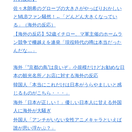
海外「今年、夏の暑さが厳しい日本でこんなものが売れ
▶
佐々木朗希のグローブの大きさがやっぱりおかしい
てるらしい！ｗ」外国人が驚いた日本の商品と
とMLBファン騒然！←「どんどん大きくなってい
は・・・？【海外の反応】
る」（海外の反応）
韓国人「手術中に震度6強の地震、その時の日本の医療
▶
【海外の反応】52歳イチロー、マ軍主催のホームラ
スタッフたちの姿をご覧ください」→「マジで鳥肌立っ
た」「こういう姿は韓国も見習わないと」「あんな状況
ン競争で柵越えを連発「現役時代の噂は本当だった
なら日本だけではなく韓国の医療関係者も同じように行
んだな…」
動したはずだ」【熊本地震】
韓国人「織田信長の安土城の復元図と建築技術の高さに
▶
海外「”京都の鳥”は良いぞ」小規模だけどお勧めな日
韓国人が衝撃！」→「当時の技術力に言葉を失う‥」
本の観光名所／お店に対する海外の反応
韓国人「日本は市民意識が高くて他人に迷惑をかけない
▶
韓国人「本当にこれだけは日本がうらやましいと感
というけど、実際の現地の様子がこちら・・・」
じるものがこちら・・・」
【韓国サッカー】性接待で審判買収！W杯予選7戦無敗
▶
海外「日本が正しい！」優しい日本人に甘える外国
の裏側
人に海外が大騒ぎ
【衝撃】韓国人「日本の軽トラ、原型どこ行った」
▶
外国人「アンチがいない女性アニメキャラといえば
誰が思い浮かぶ？」
【海外の反応】52歳イチロー、マ軍主催のホームラン競
▶