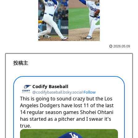
な下落‥」
【MLB】ドジャースファン「7連敗はしんどいわ……」
▶
→ 「まだまだ7.5ゲーム差もあるんだぞ」「毎年暑い季
節に負けることが増えるけど結局10月には勝って終わる
んだよ」
海外「この日本アニメはマジでぶっ飛んでる！ｗ」外国
▶
2026.05.09
人が予測不可能でぶっ飛んでると評価した日本アニメと
は・・・？ 海外の反応
投稿主
韓国人「不適切接待疑惑、2002年イタリア・スペイン
▶
戦で『韓国に奪われた』と欧州の大手メディアが一斉に
報道！」
韓国人「韓国人が日本のラーメンについて勘違いしてい
▶
ることがこちら…」→「えっ？？？？？？？？？？」＝
韓国の反応
海外「プレミアのレベルか？」ブライトンが上田綺世の
▶
獲得に動き出して海外大騒ぎ！（海外の反応）