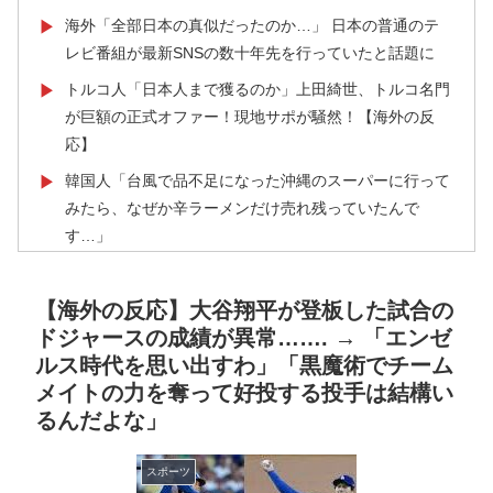
海外「全部日本の真似だったのか…」 日本の普通のテ
▶
レビ番組が最新SNSの数十年先を行っていたと話題に
トルコ人「日本人まで獲るのか」上田綺世、トルコ名門
▶
が巨額の正式オファー！現地サポが騒然！【海外の反
応】
韓国人「台風で品不足になった沖縄のスーパーに行って
▶
みたら、なぜか辛ラーメンだけ売れ残っていたんで
す…」
海外「いいパンチだった」超大物YouYuberが伝説のボ
▶
クサーマイク・タイソンにパンチを食らうｗｗ
【海外の反応】大谷翔平が登板した試合の
ドジャースの成績が異常……. → 「エンゼ
韓国人「本当にこれだけは日本がうらやましいと感じる
▶
ルス時代を思い出すわ」「黒魔術でチーム
ものがこちら・・・」
メイトの力を奪って好投する投手は結構い
ヒロアカの葉隠ちゃんって透明なうんこするの？
▶
るんだよな」
韓国人「SKハイニックスが10%台の暴落！外国人投資
▶
家と機関が売り越しを仕掛けコスピが4%を超える大幅
スポーツ