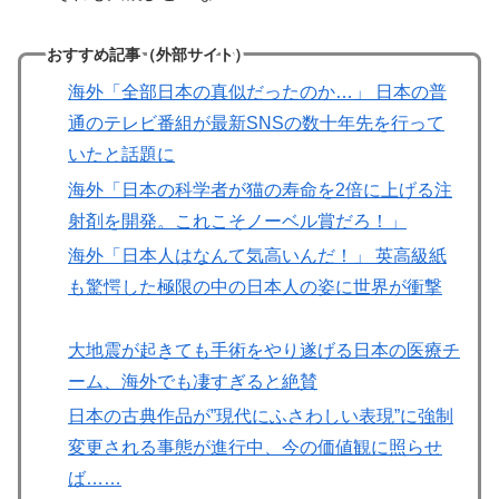
おすすめ記事（外部サイト）
海外「全部日本の真似だったのか…」 日本の普
通のテレビ番組が最新SNSの数十年先を行って
いたと話題に
海外「日本の科学者が猫の寿命を2倍に上げる注
射剤を開発。これこそノーベル賞だろ！」
海外「日本人はなんて気高いんだ！」 英高級紙
も驚愕した極限の中の日本人の姿に世界が衝撃
大地震が起きても手術をやり遂げる日本の医療チ
ーム、海外でも凄すぎると絶賛
日本の古典作品が”現代にふさわしい表現”に強制
変更される事態が進行中、今の価値観に照らせ
ば……