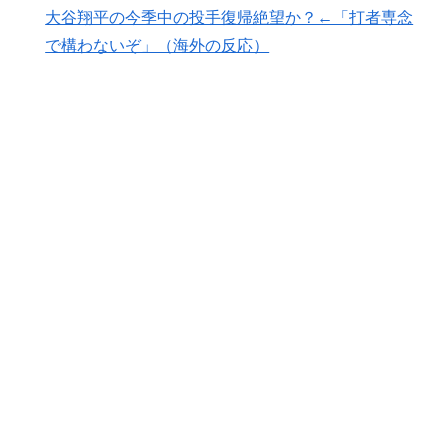
争で柵越えを連発「現役時代の噂は本当だったんだ
大谷翔平の今季中の投手復帰絶望か？←「打者専念
な…」
で構わないぞ」（海外の反応）
外国人「親子丼という日本の料理の直訳を知ってしまっ
▶
た…」
海外「日本が正しい！」優しい日本人に甘える外国人に
▶
海外が大騒ぎ