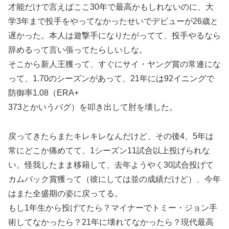
才能だけで言えばここ30年で最高かもしれないのに、大
学3年まで投手をやってなかったせいでデビューが26歳と
遅かった。本人は遊撃手になりたがってて、投手やるなら
辞めるって言い張ってたらしいしな。
そこから新人王獲って、すぐにサイ・ヤング賞の常連にな
って、1.70のシーズンがあって、21年には92イニングで
防御率1.08（ERA+
373とかいうバグ）を叩き出して肘を壊した。
戻ってきたらまたキレキレなんだけど、その後4、5年は
常にどこか痛めてて、1シーズン11試合以上投げられな
い。怪我したまま移籍して、去年ようやく30試合投げて
カムバック賞獲って（彼にしては並の成績だけど）、今年
はまた全盛期の姿に戻ってる。
もし1年生から投げてたら？マイナーでトミー・ジョン手
術してなかったら？21年に壊れてなかったら？現代最高