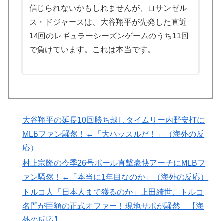
信じられないかもしれませんが、ロサンゼル
海外「”京都の鳥”は良いぞ」小規模だけどお勧めな日本
▶
ス・ドジャースは、大谷翔平が先発した直近
の観光名所／お店に対する海外の反応
14回のレギュラーシーズンゲームのうち11回
焦げだらけの業務用鉄板が水と蒸気で鏡のようにピカピ
▶
で負けています。これは本当です。
カに「味が全部流れていく！」【海外の反応】
海外「日本が正しい！」優しい日本人に甘える外国人に
▶
海外が大騒ぎ
海外「今年、夏の暑さが厳しい日本でこんなものが売れ
▶
てるらしい！ｗ」外国人が驚いた日本の商品と
大谷翔平の延長10回勝ち越しタイムリー内野安打に
は・・・？【海外の反応】
MLBファン騒然！←「大ハッスルだ！」（海外の反
海外「日本の科学者が猫の寿命を2倍に上げる注射剤を
▶
応）
開発。これこそノーベル賞だろ！」
村上宗隆の今季26号ポール直撃豪快アーチにMLBフ
裏庭に現れたクマがスカンクに撃退されるまさかの瞬
▶
ァン騒然！←「本当に1年目なのか」（海外の反応）
間！！
トルコ人「日本人まで獲るのか」上田綺世、トルコ
海外「日本人はなんて気高いんだ！」 英高級紙も驚愕
▶
名門が巨額の正式オファー！現地サポが騒然！【海
した極限の中の日本人の姿に世界が衝撃
外の反応】