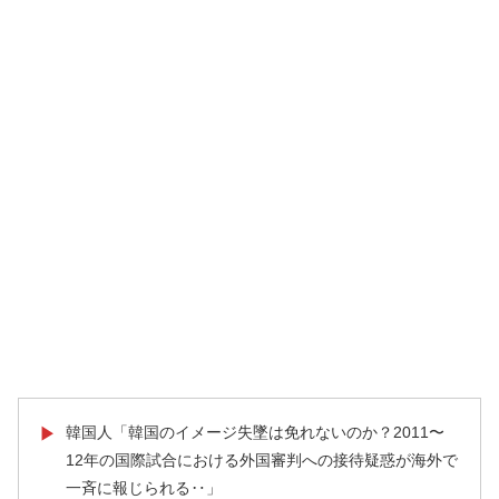
韓国人「韓国のイメージ失墜は免れないのか？2011〜
▶
12年の国際試合における外国審判への接待疑惑が海外で
一斉に報じられる‥」