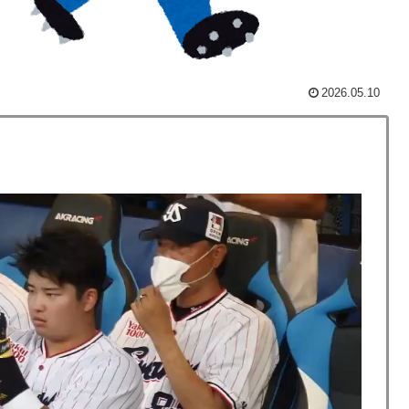
低すぎる、何故なのか」
が完全に真逆 → 「予想通りの結果」「この2人は合体し
2026.05.10
にブロックされててウケた」→結末がめっちゃおもろい
ス加入へ「アーセナルサポの好きなクラブで良かった」
？」→「想像以上に意見が割れてしまう‥」
側の国がこちらです‥」→「国境を越えた驚くべき歴史
ホ画面だとイマナガ節を炸裂「NPBでは面白さが必須条
これだけ…？【ポーランドボール】