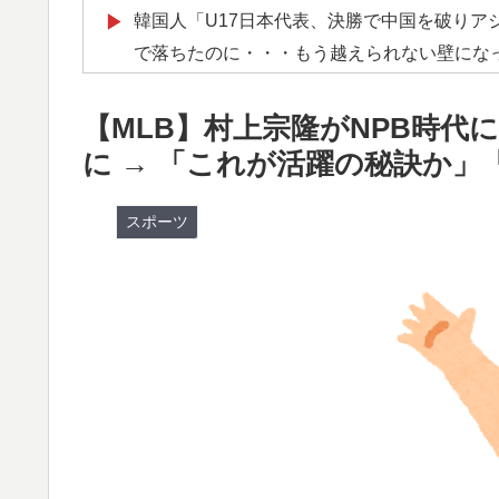
韓国人「U17日本代表、決勝で中国を破りア
▶
で落ちたのに・・・もう越えられない壁にな
はもうどんなに精神勝利したところで超えら
【MLB】村上宗隆がNPB時
【海外の反応】韓国が日本による竹島の領有権
▶
に → 「これが活躍の秘訣か
例行事だな」「他のことから国民の目をそら
韓国人「熊本地震発生時の病院手術中に突然
▶
スポーツ
英国人「ようこそ」冨安健洋、クリスタルパ
▶
が歓迎！アーセナルファンも祝福！【海外の
海外「中国が世界資産税を導入。財政不足を
▶
AI「物の使い方を真剣に間違えてる人間を生
▶
海外「先進国で日本だけパスポート所有率が
▶
韓国人「どうやら五輪サッカー日韓戦でも審
▶
（ﾌﾞﾙﾌﾞﾙ」＝韓国の反応