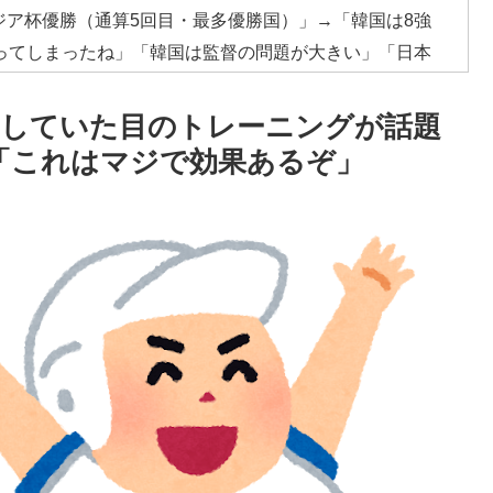
ジア杯優勝（通算5回目・最多優勝国）」→「韓国は8強
ってしまったね」「韓国は監督の問題が大きい」「日本
れない壁である」
代にしていた目のトレーニングが話題
主張に対して強く抗議したらしい → 「もはや毎年の恒
」「これはマジで効果あるぞ」
せるからお互いの政府にとって都合がいいんだよ」
の大揺れが凄まじい状況だ」
レス加入が決定的に！メディカル検査をパス！現地サポ
反応】
海外資産への課税で補おうとする」
成してみたｗｗｗｗ」
低すぎる、何故なのか」
判の接待があった模様…」→「メダル剥奪なのでは…？