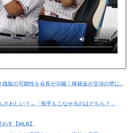
残留の可能性を会長が示唆！移籍金が交渉の壁に..現地
衝撃的不祥事！W杯予選でレフリーへの不適切接待発覚！海
理観の高さに海外が超感動
アニメ化した米人気SF作品に絶賛の声が殺到中
ｗｗｗｗｗｗｗｗｗｗｗｗｗｗｗｗｗｗｗｗ
日本側に提示するも拒否される＝韓国の反応
残留の可能性を会長が示唆！移籍金が交渉の壁に..
にふさわしい？←「投手もこなせるのはどちら？」
わす【MLB】