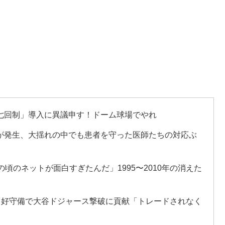
七回制」導入に異議申す！ドーム球場でやれ
が発生、大揺れの中でも患者を守った医師たちの対応ぶ
あの頃のネットが面白すぎたんだ」1995〜2010年の消えた
と好守備で大谷ドジャース撃破に貢献「トレードされなく