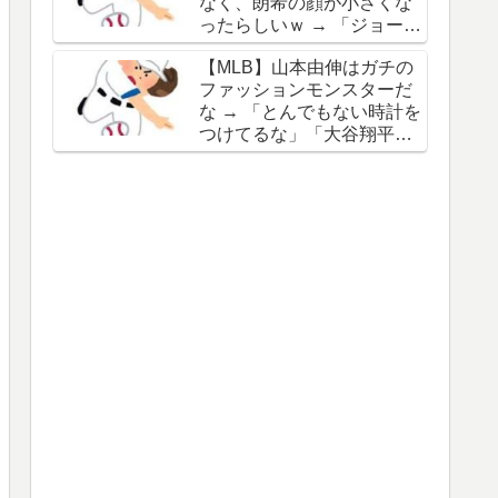
なく、朗希の顔が小さくな
谷の名前を出したのはクリ
ったらしいｗ → 「ジョーク
ック数稼ぎでしかないわ」
が出るってことは絶好調の
【MLB】山本由伸はガチの
証拠だな」「癖なのか精神
ファッションモンスターだ
的なものなのか分からない
な → 「とんでもない時計を
がいい方向に進んだのはい
つけてるな」「大谷翔平と
いことだ」
は真逆だな」