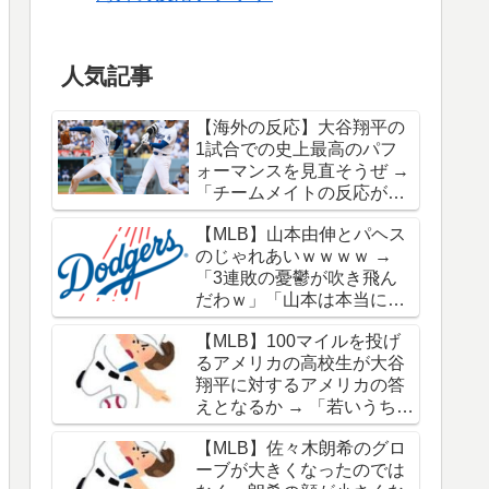
人気記事
【海外の反応】大谷翔平の
1試合での史上最高のパフ
ォーマンスを見直そうぜ →
「チームメイトの反応が凄
さを物語ってるな」「ワー
【MLB】山本由伸とパヘス
ルドシリーズで延長18回ま
のじゃれあいｗｗｗｗ →
でいった試合も凄かった」
「3連敗の憂鬱が吹き飛ん
だわｗ」「山本は本当にオ
シャレだな」
【MLB】100マイルを投げ
るアメリカの高校生が大谷
翔平に対するアメリカの答
えとなるか → 「若いうちか
ら神格化されても期待通り
【MLB】佐々木朗希のグロ
のキャリアを築けるのはほ
ーブが大きくなったのでは
んの一握りだからな」「大