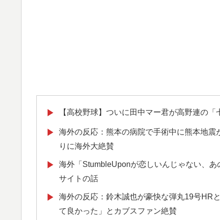
【高校野球】ついに田中マー君が高野連の「
▶
海外の反応：熊本の病院で手術中に熊本地震
▶
りに海外大絶賛
海外「StumbleUponが恋しいんじゃない、
▶
サイトの話
海外の反応：鈴木誠也が豪快な弾丸19号HR
▶
て良かった」とカブスファン絶賛