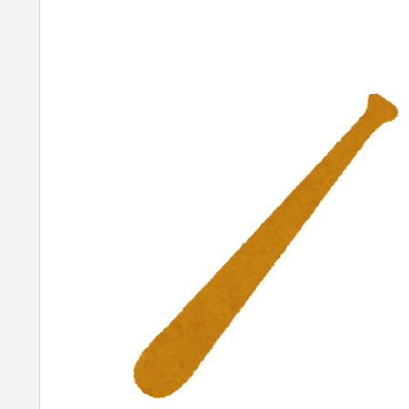
海外「日本人がアメリカに対してとても良い
▶
きる！」
米：トランプ大統領、「敵性外国人」による
▶
略防止へ[海外の反応]
日本人「世界のみんなは普段からタコを食べ
▶
ワイ「飯食う前にうんちしたろ！（ﾌﾞﾘｯw）
▶
外国人「米・ジャガイモ・パン・麺の4大主
▶
海外「まるでトランプ」FIFAがW杯開催都
▶
応）
増水した川に取り残されたアライグマ、パド
▶
応】
【伝説の100得点、いまだ都市伝説扱い】海
▶
海外「コーヒー1杯が6ドルって何なんだ、