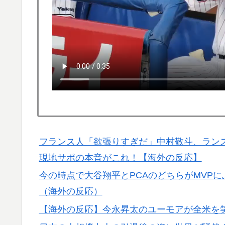
フランス人「欲張りすぎだ」中村敬斗、ランス
▶
サポの本音がこれ！【海外の反応】
外国人「2002年W杯は?」韓国サッカーに
▶
外騒然！【海外の反応】
海外「さすが日本！」日本の医療従事者の倫
▶
海外「ディズニーがゴミのようだ！」日本が
▶
移民ベトナム女達の宅飲み、レベチｗｗｗｗ
▶
韓国政府、謝罪をすれば賠償を放棄する案を
▶
フランス人「欲張りすぎだ」中村敬斗、ランス
現地サポの本音がこれ！【海外の反応】
今の時点で大谷翔平とPCAのどちらがMVP
（海外の反応）
【海外の反応】今永昇太のユーモアが全米を笑