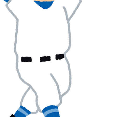
ことを言ってくれているぞ！アメリカの良さを再発見で
「米国籍目的の出産ツーリズム禁止令」に署名…寄生侵
てるの？」
」
食、一生食えないなら何を捨てる？」
市と結んだ約束を守らないことに海外大騒ぎ！（海外の反
ルボードで救助されて人の脚の下に潜り込む【海外の反
外「バムの83点でようやく信じた」
レシートを二度見した」値上げで買うのをやめたもの…