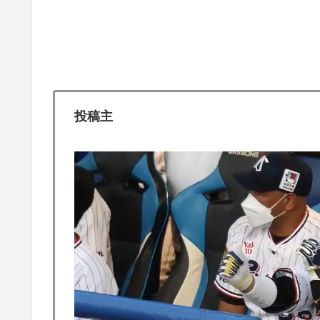
▶
海外「先進国で日本だけパスポート所有率が
▶
【MLB】村上宗隆とルイス・アラエスの指標
▶
てくれ」
日本人「敷地内に勝手に停めた車がバチバチ
▶
投稿主
ｗｗｗ【タイ人の反応】
【海外の反応】冨安健洋がクリスタル・パレ
▶
韓国人「世界で最も有名な日本人は誰なのか
▶
韓国人「意外に日本との関係が深い地球の裏
▶
のつながり‥」
【海外の反応】今永昇太、好調の秘訣はスマ
▶
件なの？」
【スウェーデン-モロッコ】心配する理由は
▶