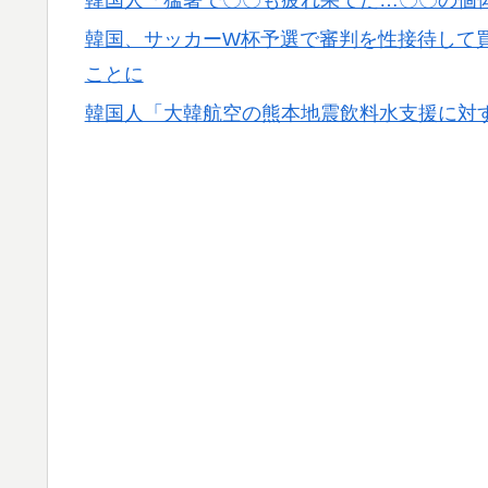
韓国人「猛暑で〇〇も疲れ果てた…〇〇の個
韓国、サッカーW杯予選で審判を性接待して
ことに
韓国人「大韓航空の熊本地震飲料水支援に対