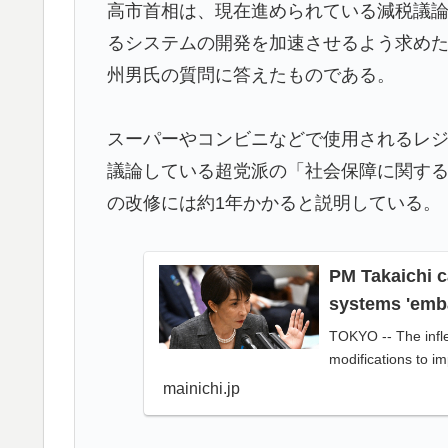
高市首相は、現在進められている減税議
海外「消火栓もフェイクだから消防士が右往左
▶
るシステムの開発を加速させるよう求め
ワイ「飯食う前にうんちしたろ！（ﾌﾞﾘｯw）
▶
州男氏の質問に答えたものである。
【伝説の100得点、いまだ都市伝説扱い】海
▶
スーパーやコンビニなどで使用されるレ
増水した川に取り残されたアライグマ、パド
▶
議論している超党派の「社会保障に関する
応】
の改修には約1年かかると説明している。
日本旅行キャンセルすべきか…1万年ぶり史
▶
アメリカ人「お前らの学校ではどんな理由で
▶
PM Takaichi ca
日本人「敷地内に勝手に停めた車がバチバチ
▶
systems 'emba
ｗｗｗ【タイ人の反応】
TOKYO -- The inflex
韓国人「どうやら五輪サッカー日韓戦でも審
▶
modifications to im
（ﾌﾞﾙﾌﾞﾙ」＝韓国の反応
mainichi.jp
【海外の反応】冨安健洋がクリスタル・パレ
▶