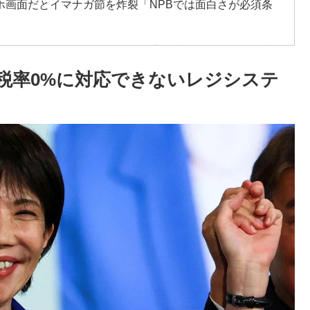
ホ画面だとイマナガ節を炸裂「NPBでは面白さが必須条
側の国がこちらです‥」→「国境を越えた驚くべき歴史
税率0%に対応できないレジシステ
低すぎる、何故なのか」
見てみよう」
？」→「想像以上に意見が割れてしまう‥」
体数が急減」
レス加入が決定的に！メディカル検査をパス！現地サポ
反応】
あの頃のネットが面白すぎたんだ」1995〜2010年の消えた
てて心配になる…」