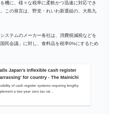
論を機に、様々な税率に柔軟かつ迅速に対応でき
往する中国www」
た。この発言は、野党・れいわ新選組の、大島九
」
外「バムの83点でようやく信じた」
ジシステムのメーカー各社は、消費税減税などを
ルボードで救助されて人の脚の下に潜り込む【海外の反
国民会議」に対し、食料品を税率0%にするため
上最大級の火山の兆し＝韓国の反応
退学者が出た？？」
lls Japan's inflexible cash register
にブロックされててウケた」→結末がめっちゃおもろい
rrassing' for country - The Mainichi
ibility of cash register systems requiring lengthy
判の接待があった模様…」→「メダル剥奪なのでは…？
plement a two-year zero tax rat...
ス加入へ「アーセナルサポの好きなクラブで良かった」