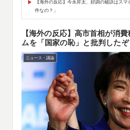
【海外の反応】今永昇太、好調の秘訣はスマ
▶
件なの？」
韓国人「意外に日本との関係が深い地球の裏
▶
のつながり‥」
【海外の反応】高市首相が消費
海外「先進国で日本だけパスポート所有率が
▶
ムを「国家の恥」と批判したぞ
韓国人「残酷だった日帝強占期前後の写真を
▶
ニュース・議論
韓国人「世界で最も有名な日本人は誰なのか
▶
韓国人「猛暑で〇〇も疲れ果てた…〇〇の個
▶
英国人「ようこそ」冨安健洋、クリスタルパ
▶
が歓迎！アーセナルファンも祝福！【海外の
海外「StumbleUponが恋しいんじゃない、
▶
サイトの話
韓国人「日本でヤバい作品ばかりアニメ化し
▶