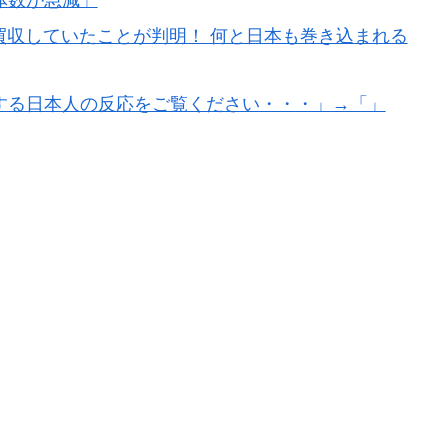
体数が急減」
買収していたことが判明！ 何と日本も巻き込まれる
する日本人の反応をご覧ください・・・」→「」