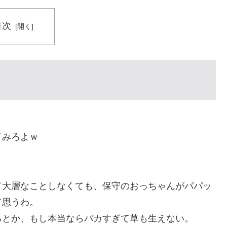
目次
てみろよｗ
て大層なことしなくても、保守のおっちゃんがパパッ
て思うわ。
るとか、もし本当ならバカすぎて草も生えない。