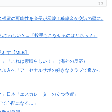
が発生、大揺れの中でも患者を守った医師たちの対応ぶ
残留の可能性を会長が示唆！移籍金が交渉の壁に..
と好守備で大谷ドジャース撃破に貢献「トレードされなく
にふさわしい？←「投手もこなせるのはどちら？」
市と結んだ約束を守らないことに海外大騒ぎ！（海外の反
わす【MLB】
衝撃的不祥事！W杯予選でレフリーへの不適切接待発覚！海
！←「これは素晴らしい！」（海外の反応）
ス加入へ「アーセナルサポの好きなクラブで良かっ
？」日本「エスカレーターの立つ位置」
てて心配になる…」