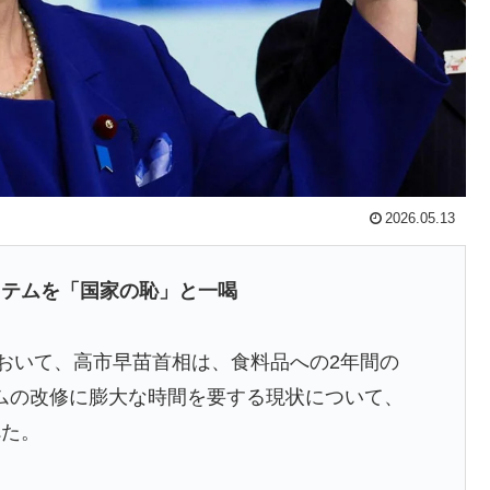
「米国籍目的の出産ツーリズム禁止令」に署名…寄生侵
る暗黙の伝統がこちら・・・」
日本を知ってしまったディズニー信者、帰国後『本家』に
が完全に真逆 → 「予想通りの結果」「この2人は合体し
2026.05.13
主張に対して強く抗議したらしい → 「もはや毎年の恒
ステムを「国家の恥」と一喝
せるからお互いの政府にとって都合がいいんだよ」
七回制」導入に異議申す！ドーム球場でやれ
において、高市早苗首相は、食料品への2年間の
ムの改修に膨大な時間を要する現状について、
食、一生食えないなら何を捨てる？」
べた。
ことを言ってくれているぞ！アメリカの良さを再発見で