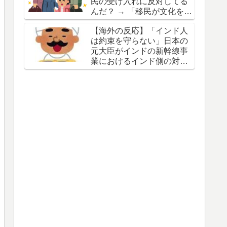
民の受け入れに反対してる
んだ？ → 「移民が文化を破
壊すると思ってるからな」
【海外の反応】「インド人
「他国の失敗を見てきたか
は約束を守らない」日本の
らだろ」
元大臣がインドの新幹線事
業におけるインド側の対応
を批判