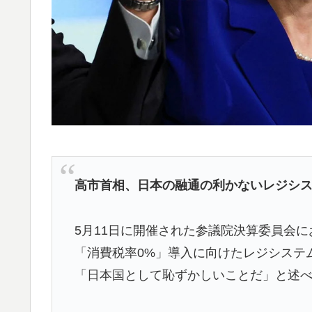
米：トランプ大統領、「敵性外国人」による
▶
略防止へ[海外の反応]
韓国人「日本のアニメ業界で100年続いてい
▶
海外「日本なんて行くんじゃなかった…」 
▶
失望する事態に
【MLB】村上宗隆とルイス・アラエスの指標
▶
てくれ」
【海外の反応】韓国が日本による竹島の領有権
▶
高市首相、日本の融通の利かないレジシ
例行事だな」「他のことから国民の目をそら
【高校野球】ついに田中マー君が高野連の「
▶
5月11日に開催された参議院決算委員会
「消費税率0%」導入に向けたレジシステ
外国人「米・ジャガイモ・パン・麺の4大主
▶
「日本国として恥ずかしいことだ」と述
海外「日本人がアメリカに対してとても良い
▶
きる！」