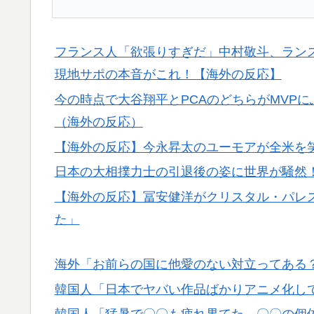
海外の反応：熊本の病院で手術中に熊本地震
▶
りに海外大絶賛
フランス人「欲張りすぎだ」中村敬斗、ランス
海外の反応：鈴木誠也が豪快な弾丸19号HR
▶
現地サポの本音がこれ！【海外の反応】
て良かった」とカブスファン絶賛
今の時点で大谷翔平とPCAのどちらがMVP
海外「まるでトランプ」FIFAがW杯開催都
▶
（海外の反応）
応）
【海外の反応】今永昇太のユーモアが全米を笑
外国人「2002年W杯は?」韓国サッカーに
▶
外騒然！【海外の反応】
日本の大相撲力士の引退後の姿に世界が騒然
【海外の反応】冨安健洋がクリスタル・パレ
た」
海外「お前らの国に他愛のない対立ってある
韓国人「日本でヤバい作品ばかりアニメ化し