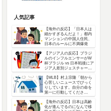
人気記事
【海外の反応】「日本人は
細かすぎるんだよ！」都内
マンションの中国人住民、
日本のルールに不満爆発
【アジア人の反応】ブラジ
ルのインフルエンサーがW
杯ブラジル vs 日本戦後にア
ジア人差別ジェスチャーし
ている写真を投稿して炎上
【MLB】村上宗隆「朝から
中
心苦しいニュースでびっく
りしています。自分の命を
第一に行動してくださ
い。」 → 「本当に胸が痛
【海外の反応】日本は高齢
む」「最近大きな地震が多
化が進んでるのになんで移
くないか？」