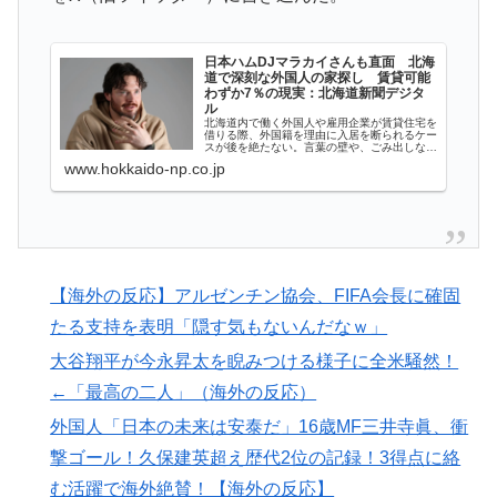
韓国人「日本でヤバい作品ばかりアニメ化してて心配に
▶
なる…」
日本ハムDJマラカイさんも直面 北海
韓国人「この夏、韓国人が東京へ行くしかない理由がこ
▶
道で深刻な外国人の家探し 賃貸可能
わずか7％の現実：北海道新聞デジタ
ちら…」→「快適そうでめちゃくちゃ羨ましい…（ﾌﾞﾙ
ル
ﾌﾞﾙ」＝韓国の反応
北海道内で働く外国人や雇用企業が賃貸住宅を
借りる際、外国籍を理由に入居を断られるケー
スが後を絶たない。言葉の壁や、ごみ出しなど
韓国人「日本のアニメ業界で100年続いている暗黙の伝
▶
のマナーの違いから近隣住民とのトラブルを懸
www.hokkaido-np.co.jp
念する大家が多いためだ。道内の外...
統がこちら・・・」
【朗報】レインボー池田、女子アナと結婚www
▶
【海外の反応】冨安健洋がクリスタル・パレス加入へ
▶
「アーセナルサポの好きなクラブで良かった」
【海外の反応】アルゼンチン協会、FIFA会長に確固
たる支持を表明「隠す気もないんだなｗ」
韓国人「韓国に10年間の出場権剥奪や過去ワールドカッ
▶
プ、オリンピック予選の記録削除を要求するFIFA公式制
大谷翔平が今永昇太を睨みつける様子に全米騒然！
裁を海外メディアが報道！」
←「最高の二人」（海外の反応）
ワールドカップは誰のものか FIFA新会社構想が10日
▶
外国人「日本の未来は安泰だ」16歳MF三井寺眞、衝
足らずで撤回された理由【海外の反応・解説】
撃ゴール！久保建英超え歴代2位の記録！3得点に絡
海外「お前らの国に他愛のない対立ってある？」日本
▶
む活躍で海外絶賛！【海外の反応】