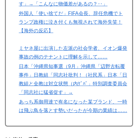
す」→「こんなに物価差があるの？‥」
外国人「使い捨てだ」FIFA会長、辞任危機でト
ランプ政権に泣き付くも無視されて海外失笑！
【海外の反応】
ミヤネ屋に出演した左派の社会学者、イオン爆発
事故の例のテナントに理解を示して……
日本「沖縄県知事選（9月」沖縄県「辺野古転覆
事件」日教組「同志社批判！（社民系」日本「日
教組と全教は対立状態（内ｹﾞﾊﾞ」特別調査委員会
「同志社に猛省促す」→
あっち系御用達で有名になった某ブランド、一時
は飛ぶ鳥を落とす勢いだったが今期の業績は……