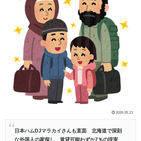
覧ください」→「これはすごいわ」「こういうのを見る
と日本人は何か適当に作る感じがしない・・・」「あれ
がまさに経験値である」
日本旅行キャンセルすべきか…1万年ぶり史上最大級の
▶
火山の兆し＝韓国の反応
韓国人「大韓航空の熊本地震飲料水支援に対する日本人
▶
の反応をご覧ください・・・」→「」
海外「日本なんて行くんじゃなかった…」 日本を知っ
▶
てしまったディズニー信者、帰国後『本家』に失望する
事態に
韓国人「猛暑で〇〇も疲れ果てた…〇〇の個体数が急
▶
減」
海外「消火栓もフェイクだから消防士が右往左往する中
▶
2026.05.13
国www」
【朗報】韓国人「日本のサッカー選手、90年代の映画ス
▶
日本ハムDJマラカイさんも直面 北海道で深刻
ターかよ」
な外国人の家探し 賃貸可能わずか7％の現実