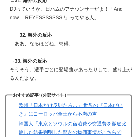
→31. 海外の反応
DJっていうか、日ハムのアナウンサーだよ！「And
now… REYESSSSSSS!!」ってやる人。
→32. 海外の反応
ああ、なるほどね。納得。
→33. 海外の反応
そうそう。選手ごとに登場曲があったりして、盛り上が
るんだよな。
おすすめ記事（外部サイト）
欧州「日本だけ反則だろ…」 世界の『日本びい
き』にヨーロッパ全土から不満の声
韓国人「東京とソウルの宿泊費や交通費を徹底比
較した結果判明した驚きの物価事情がこちらで