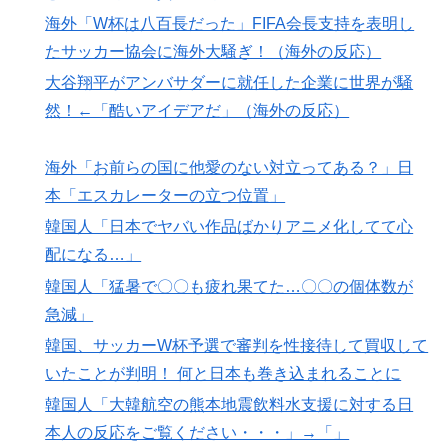
「エスカレーターの立つ位置」
海外「W杯は八百長だった」FIFA会長支持を表明し
アメリカ人「お前らの学校ではどんな理由で退学者が出
▶
たサッカー協会に海外大騒ぎ！（海外の反応）
た？？」
大谷翔平がアンバサダーに就任した企業に世界が騒
海外「日本人はなんて気高いんだ！」 英高級紙も驚愕
▶
然！←「酷いアイデアだ」（海外の反応）
した極限の中の日本人の姿に世界が衝撃
【韓国の反応】また日本が竹島の領有権を主張してきた
▶
海外「お前らの国に他愛のない対立ってある？」日
ぞ → 「この話題は永遠に終わらないな」「日本政府の
本「エスカレーターの立つ位置」
支持率が落ちてきた時点でこの手のニュースが出るのは
韓国人「日本でヤバい作品ばかりアニメ化してて心
予想できた」
配になる…」
イチローさん「僕は本を読まない。好きなアニメはドラ
▶
韓国人「猛暑で〇〇も疲れ果てた…〇〇の個体数が
ゴンボール」【海外の反応】
急減」
韓国人「東京とソウルの宿泊費や交通費を徹底比較した
▶
韓国、サッカーW杯予選で審判を性接待して買収して
結果判明した驚きの物価事情がこちらです」→「こんな
いたことが判明！ 何と日本も巻き込まれることに
に物価差があるの？‥」
韓国人「大韓航空の熊本地震飲料水支援に対する日
本人の反応をご覧ください・・・」→「」