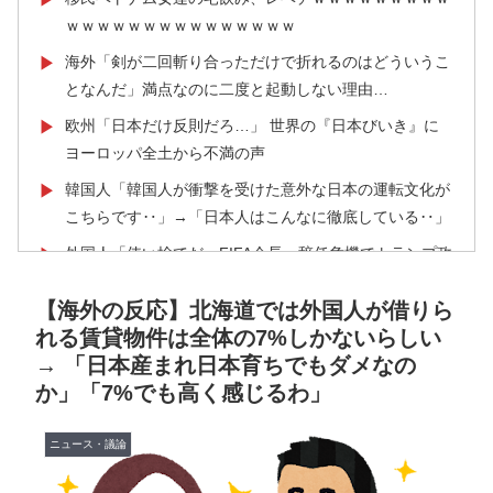
ｗｗｗｗｗｗｗｗｗｗｗｗｗｗｗ
海外「剣が二回斬り合っただけで折れるのはどういうこ
▶
となんだ」満点なのに二度と起動しない理由…
欧州「日本だけ反則だろ…」 世界の『日本びいき』に
▶
ヨーロッパ全土から不満の声
韓国人「韓国人が衝撃を受けた意外な日本の運転文化が
▶
こちらです‥」→「日本人はこんなに徹底している‥」
外国人「使い捨てだ」FIFA会長、辞任危機でトランプ政
▶
権に泣き付くも無視されて海外失笑！【海外の反応】
【海外の反応】北海道では外国人が借りら
海外「あるある！」日本を旅行した外国人が患う新たな
▶
れる賃貸物件は全体の7%しかないらしい
症状「日本後PTSD」に海外が大騒ぎ
→ 「日本産まれ日本育ちでもダメなの
【海外の反応】日本のウェブサイトって質の低いものが
▶
か」「7%でも高く感じるわ」
多い気がする → 「日本のIT業界は色々と問題があるか
らな」「ゲームのUIは優れてるのに不思議」
ニュース・議論
韓国人「熊本地震で見る日本の土木技術の完全勝利をご
▶