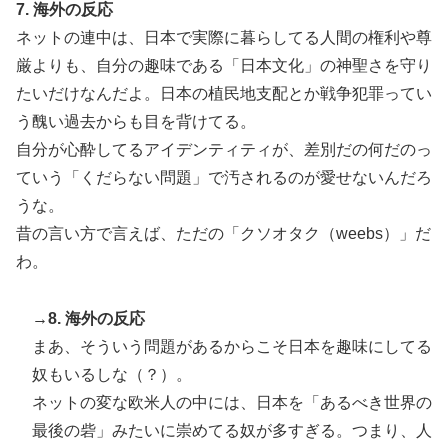
7. 海外の反応
ネットの連中は、日本で実際に暮らしてる人間の権利や尊
厳よりも、自分の趣味である「日本文化」の神聖さを守り
たいだけなんだよ。日本の植民地支配とか戦争犯罪ってい
う醜い過去からも目を背けてる。
自分が心酔してるアイデンティティが、差別だの何だのっ
ていう「くだらない問題」で汚されるのが愛せないんだろ
うな。
昔の言い方で言えば、ただの「クソオタク（weebs）」だ
わ。
→8. 海外の反応
まあ、そういう問題があるからこそ日本を趣味にしてる
奴もいるしな（？）。
ネットの変な欧米人の中には、日本を「あるべき世界の
最後の砦」みたいに崇めてる奴が多すぎる。つまり、人