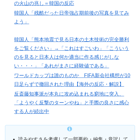
の火山の兆し＝韓国の反応
韓国人「残酷だった日帝強占期前後の写真を見てみ
よう」
韓国人「熊本地震で見る日本の土木技術の完全勝利
をご覧ください」→「これはすごいわ」「こういう
のを見ると日本人は何か適当に作る感じがしな
い・・・」「あれがまさに経験値である」
ワールドカップは誰のものか FIFA新会社構想が10
日足らずで撤回された理由【海外の反応・解説】
反斎藤知事派が本丸に攻め込まれる窮地に突入、
「ようやく反撃のターンやね」と手際の良さに感心
する人が続出中
読みやすさを考慮して一部要約・編集・意訳して