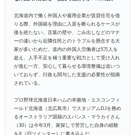
泳いでいる人のすぐ横に消防飛行艇が次々着水する南仏
▶
の湖「肝心の場面で毎回カメラが逃げる」【海外の反
北海道内で働く外国人や雇用企業が賃貸住宅を借
応】
りる際、外国籍を理由に入居を断られるケースが
韓国人「残酷だった日帝強占期前後の写真を見てみよ
▶
後を絶たない。言葉の壁や、ごみ出しなどのマナ
う」
ーの違いから近隣住民とのトラブルを懸念する大
外国人「日本の未来は安泰だ」16歳MF三井寺眞、衝撃
▶
家が多いためだ。道内の外国人労働者は5万人を
ゴール！久保建英超え歴代2位の記録！3得点に絡む活躍
超え、人手不足を補う重要な戦力として受け入れ
で海外絶賛！【海外の反応】
が進む一方、安心して暮らせる環境整備は追いつ
若いカバがワニを枕にしてしまうまさかの瞬間！！
▶
いておらず、行政も関与した支援の必要性が指摘
ワイ「飯食う前にうんちしたろ！（ﾌﾞﾘｯw）」
されている。
▶
フランス人「欲張りすぎだ」中村敬斗、ランス残留の可
▶
プロ野球北海道日本ハムの本拠地・エスコンフィ
能性を会長が示唆！移籍金が交渉の壁に..現地サポの本
ールド北海道（北広島市）でスタジアムDJを務め
音がこれ！【海外の反応】
るオーストラリア国籍のエバンス・マラカイさん
【海外の反応】アルゼンチン協会、FIFA会長に断固たる
▶
（30）は今年3月、家探しで苦労した自身の経験
支持を表明「隠す気もないんだなｗ」
をX（旧ツイッター）に書き込んだ。