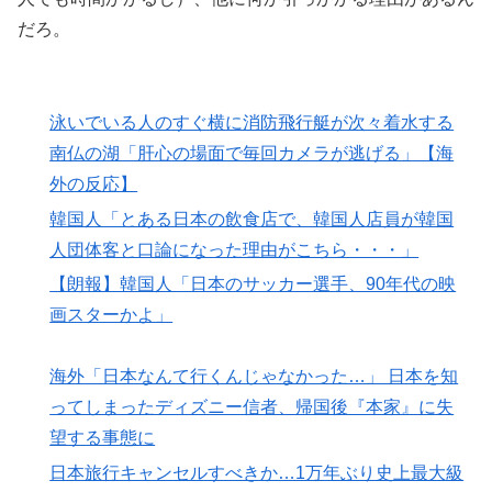
だろ。
泳いでいる人のすぐ横に消防飛行艇が次々着水する
南仏の湖「肝心の場面で毎回カメラが逃げる」【海
外の反応】
韓国人「とある日本の飲食店で、韓国人店員が韓国
人団体客と口論になった理由がこちら・・・」
【朗報】韓国人「日本のサッカー選手、90年代の映
画スターかよ」
海外「日本なんて行くんじゃなかった…」 日本を知
ってしまったディズニー信者、帰国後『本家』に失
望する事態に
日本旅行キャンセルすべきか…1万年ぶり史上最大級