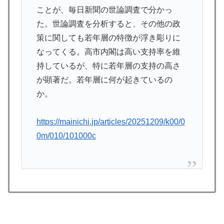
ちらです‥」→「国境を越えた驚くべき歴史のつなが
ことが、毎日新聞の世論調査で分かっ
り‥」
た。世論調査を分析すると、その他の政
海外「うちは同じ日に二人とも不機嫌になるのは禁止。
▶
策に関しても若年層の特徴が浮き彫りに
結婚四十年これでやってる」経験するまで信じてもらえ
なってくる。高市内閣は高い支持率を維
ない結婚の話…？
持しているが、特に若年層の支持の高さ
ライバルのリコに身体で賞金払わせる話やりてえ
▶
が顕著だ。若年層に何が起きているの
か。
韓国人「熊本地震発生時の病院手術中に突然の大揺れが
▶
凄まじい状況だ」
https://mainichi.jp/articles/20251209/k00/0
【海外の反応】冨安健洋がクリスタル・パレス加入へ
▶
0m/010/101000c
「アーセナルサポの好きなクラブで良かった」
海外「日本なんて行くんじゃなかった…」 日本を知っ
▶
てしまったディズニー信者、帰国後『本家』に失望する
事態に
韓国人「SKハイニックスが10%台の暴落！外国人投資
▶
家と機関が売り越しを仕掛けコスピが4%を超える大幅
な下落‥」