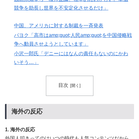
AI「物の使い方を真剣に間違えてる人間を生成してみた
▶
競争を助長し世界を不安定化させるだけ」
ｗｗｗｗ」
【海外の反応】今永昇太、好調の秘訣はスマホ画面だと
▶
中国、アメリカに対する制裁を一斉発表
イマナガ節を炸裂「NPBでは面白さが必須条件なの？」
パヨク「高市はamp;quot;人民amp;quot;を中国侵略戦
韓国政府、謝罪をすれば賠償を放棄する案を日本側に提
▶
争へ動員させようとしています」
示するも拒否される＝韓国の反応
小沢一郎氏「デニーにはなんの責任もないのにかわ
【高校野球】ついに田中マー君が高野連の「七回制」導
▶
いそう…」
入に異議申す！ドーム球場でやれ
日本人「敷地内に勝手に停めた車がバチバチにブロック
▶
されててウケた」→結末がめっちゃおもろいｗｗｗ【タ
目次
イ人の反応】
海外「さすが日本！」日本の医療従事者の倫理観の高さ
▶
に海外が超感動
海外の反応
欧州「日本だけ反則だろ…」 世界の『日本びいき』に
▶
ヨーロッパ全土から不満の声
1. 海外の反応
【MLB】村上宗隆とルイス・アラエスの指標が完全に真
▶
外国人叩きってのはいつの時代も人気コンテンツだから