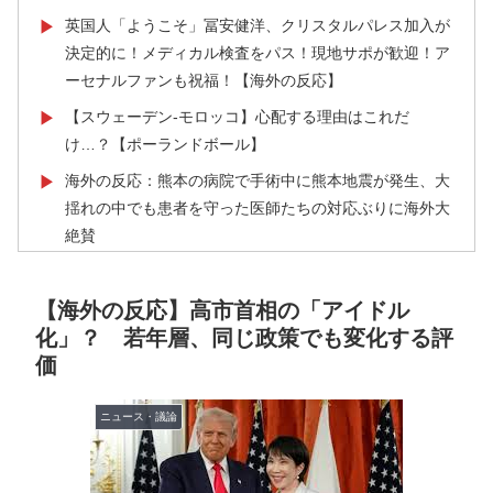
英国人「ようこそ」冨安健洋、クリスタルパレス加入が
▶
決定的に！メディカル検査をパス！現地サポが歓迎！ア
ーセナルファンも祝福！【海外の反応】
【スウェーデン-モロッコ】心配する理由はこれだ
▶
け…？【ポーランドボール】
海外の反応：熊本の病院で手術中に熊本地震が発生、大
▶
揺れの中でも患者を守った医師たちの対応ぶりに海外大
絶賛
韓国人「U17日本代表、決勝で中国を破りアジア杯優勝
▶
（通算5回目・最多優勝国）」→「韓国は8強で落ちたの
【海外の反応】高市首相の「アイドル
に・・・もう越えられない壁になってしまったね」「韓
化」？ 若年層、同じ政策でも変化する評
国は監督の問題が大きい」「日本はもうどんなに精神勝
価
利したところで超えられない壁である」
【海外の反応】韓国が日本による竹島の領有権主張に対
ニュース・議論
▶
して強く抗議したらしい → 「もはや毎年の恒例行事だ
な」「他のことから国民の目をそらせるからお互いの政