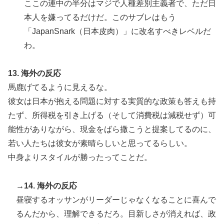
ここの連中の半分はマジで人種差別主義者で、ただ日
本人を嫌ってるだけだ。このサブレはもう
「JapanSnark（日本皮肉）」に改名すべきレベルだ
わ。
13. 海外の反応
馬鹿げてるように見えるな。
彼女は日本が抱える問題に対する実質的な政策も答えも持
たず、所得税を引き上げる（そして消費税は減税せず）可
能性がありながら、現金をばら撒こうと提案してるのに、
若い人たちは彼女が素晴らしいと思ってるらしい。
中身よりスタイルが勝ったってことだ。
→14. 海外の反応
昼寝するオッサンがリーダーじゃなくなることに喜んで
るんだから、理解できるだろ。目新しさが消えれば、政