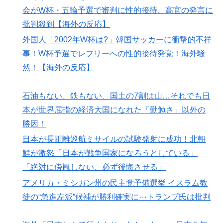
会がW杯・五輪予選で審判に性的接待、高官の発言に
批判殺到【海外の反応】
外国人「2002年W杯は?」韓国サッカーに衝撃的不祥
事！W杯予選でレフリーへの性的接待発覚！海外騒
然！【海外の反応】
石油もない、鉄もない、国土の7割は山…それでも日
本が世界屈指の経済大国になれた「勤勉さ」以外の
勝因！
日本が長距離巡航ミサイルの試験発射に成功！北朝
鮮が激怒「日本が戦争国家になろうとしている」
「絶対に傍観しない、必ず後悔させる」
アメリカ・ミシガン州の民主党予備選挙 イスラム教
徒の“急進左派”候補が勝利確実に⋯トランプ氏は批判