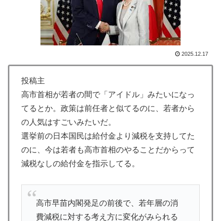
府にとって都合がいいんだよ」
外国人「2002年W杯は?」韓国サッカーに衝撃的不祥
▶
事！W杯予選でレフリーへの不適切接待発覚！海外騒
然！【海外の反応】
2025.12.17
海外「誰か助けて！日本で不思議な瓶に入った飲み物を
▶
貰ったんだけど、これってどうやって開けるんだ！？」
投稿主
【海外の反応】
高市首相が若者の間で「アイドル」みたいになっ
国際的な小咄 読者投稿 （ゼンマイ式）手間を楽しむ妄
▶
てるとか。政策は前任者と似てるのに、若者から
想？
の人気はすごいみたいだ。
海外「先進国で日本だけパスポート所有率が低すぎる、
▶
選挙前の日本国民は給付金より減税を支持してた
何故なのか」
のに、今は若者も高市首相のやることだからって
海外「ディズニーがゴミのようだ！」日本がアニメ化し
▶
減税なしの給付金を指示してる。
た米人気SF作品に絶賛の声が殺到中
海外「先進国で日本だけパスポート所有率が低すぎる、
▶
何故なのか」
高市早苗内閣発足の前後で、若年層の消
韓国人「意外に日本との関係が深い地球の裏側の国がこ
費減税に対する考え方に変化がみられる
▶