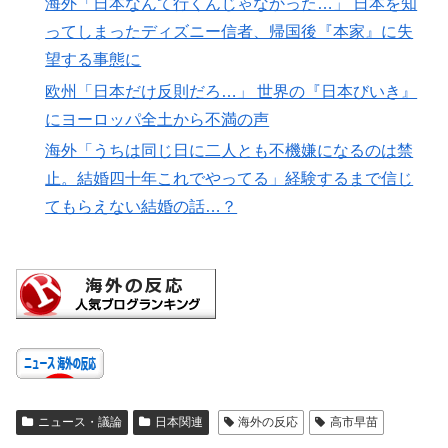
海外「日本なんて行くんじゃなかった…」 日本を知
ってしまったディズニー信者、帰国後『本家』に失
望する事態に
欧州「日本だけ反則だろ…」 世界の『日本びいき』
にヨーロッパ全土から不満の声
海外「うちは同じ日に二人とも不機嫌になるのは禁
止。結婚四十年これでやってる」経験するまで信じ
てもらえない結婚の話…？
ニュース・議論
日本関連
海外の反応
高市早苗