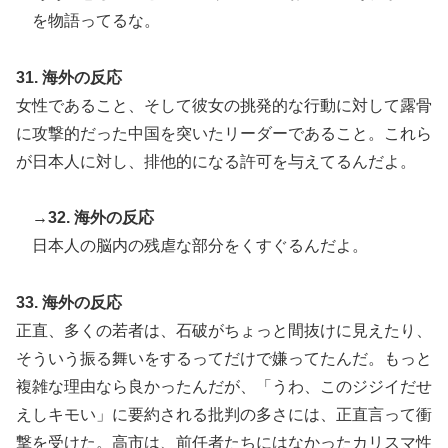
を物語ってるな。
31. 海外の反応
女性であること、そして彼女の挑発的な行動に対して露骨
に攻撃的だった中国を突いたリーダーであること。これら
が日本人に対し、排他的になる許可を与えてるんだよ。
→32. 海外の反応
日本人の脳内の残虐な部分をくすぐるんだよ。
33. 海外の反応
正直、多くの若者は、石破がちょっと間抜けに見えたり、
そういう振る舞いをするってだけで嫌ってたんだ。もっと
複雑な理由なら良かったんだが、「うわ、このジジイだせ
えしキモい」に要約される批判の多さには、正直言って衝
撃を受けた。高市は、前任者たちにはなかったカリスマ性