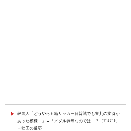
韓国人「どうやら五輪サッカー日韓戦でも審判の接待が
▶
あった模様…」→「メダル剥奪なのでは…？（ﾌﾞﾙﾌﾞﾙ」
＝韓国の反応