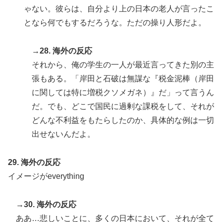
ゃない。彼らは、自分より上の日本の老人が言ったこ
となら何でもするだろうな。ただの操り人形だよ。
→28. 海外の反応
それから、俺の学生の一人が最近言ってきた別の主
張もある。「岸田と石破は無謀な『税金泥棒（岸田
に関しては特に増税クソメガネ）』だ」って言うん
だ。でも、どこで国民に過剰な課税をして、それが
どんな不利益をもたらしたのか、具体的な例は一切
出せないんだよ。
29. 海外の反応
イメージがeverything
→30. 海外の反応
ああ…悲しいことに、多くの日本において、それが全て