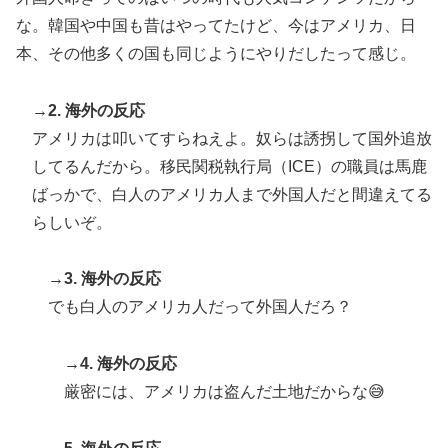
逆 → 「予想通りの結果」「この2人は合体してくれ」
な。韓国や中国も昔はやってたけど、今はアメリカ、日
日本人「世界のみんなは普段からタコを食べてるの？」
▶
本、その他多くの国も同じようにやりだしたって感じ。
海外「世界で日本を死守するぞ！」 日本の消防署を訪
▶
れたちびっ子集団が世界をメロメロに
→2. 海外の反応
アメリカは叩いてすらねえよ。奴らは誘拐して国外追放
してるんだから。移民関税執行局（ICE）の職員は馬鹿
ばっかで、白人のアメリカ人まで外国人だと間違えてる
らしいぞ。
→3. 海外の反応
でも白人のアメリカ人だって外国人だろ？
→4. 海外の反応
厳密には、アメリカは盗んだ土地だからな😅