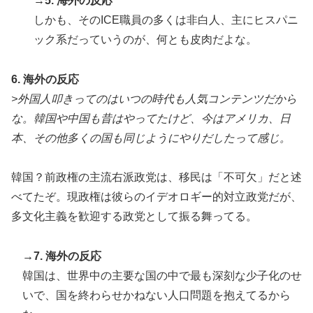
→5. 海外の反応
しかも、そのICE職員の多くは非白人、主にヒスパニ
ック系だっていうのが、何とも皮肉だよな。
6. 海外の反応
>外国人叩きってのはいつの時代も人気コンテンツだから
な。韓国や中国も昔はやってたけど、今はアメリカ、日
本、その他多くの国も同じようにやりだしたって感じ。
韓国？前政権の主流右派政党は、移民は「不可欠」だと述
べてたぞ。現政権は彼らのイデオロギー的対立政党だが、
多文化主義を歓迎する政党として振る舞ってる。
→7. 海外の反応
韓国は、世界中の主要な国の中で最も深刻な少子化のせ
いで、国を終わらせかねない人口問題を抱えてるから