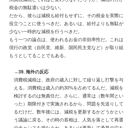
税金の無駄遣いは少ない。
だから、彼らは減税も給付もせずに、その税金を実際に
役立つことに使うべきだ。あるいは、給付よりも無駄が
少ない一時的な減税を行うべきだ。
もう一つの論点は、使われるお金の非効率性だ。これは
現行の政党（自民党、維新、国民民主党など）が取り組
もうとしてることでもある。
→39. 海外の反応
消費税減税は、政府の歳入に対して繰り返し打撃を与
える。消費税は歳入の約30%を占めてるんだ。減税を
検討するのは無責任だ。さらに、通常は（数年間とい
った）期限付きで実施されるから、問題を先送りして
るだけだ。数年後には、減税を更新するかどうかとい
う議論に戻る。その時の首相は、人気を落として再選
のチャンスを損なうか、あるいは更新して予算の穴を