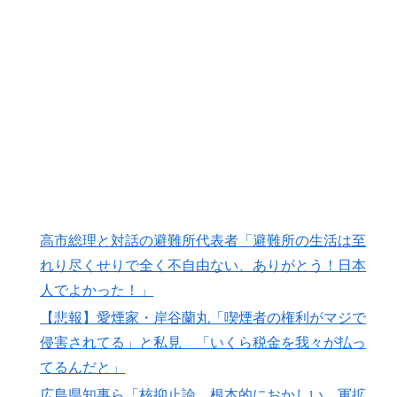
米：トランプ大統領、「敵性外国人」による「米国籍目
▶
的の出産ツーリズム禁止令」に署名…寄生侵略防止へ
[海外の反応]
【伝説の100得点、いまだ都市伝説扱い】海外「バムの
▶
83点でようやく信じた」
海外「中国が世界資産税を導入。財政不足を海外資産へ
▶
の課税で補おうとする」
外国人「使い捨てだ」FIFA会長、辞任危機でトランプ政
▶
権に泣き付くも無視されて海外失笑！【海外の反応】
高市総理と対話の避難所代表者「避難所の生活は至
フランス人「欲張りすぎだ」中村敬斗、ランス残留の可
▶
れり尽くせりで全く不自由ない、ありがとう！日本
能性を会長が示唆！移籍金が交渉の壁に..現地サポの本
人でよかった！」
音がこれ！【海外の反応】
【悲報】愛煙家・岸谷蘭丸「喫煙者の権利がマジで
韓国人「PSG、日本の鈴木彩艶に約60億円で正式オファ
▶
侵害されてる」と私見 「いくら税金を我々が払っ
ー・・・」→「あいつがそれほどなのか（ﾌﾞﾙﾌﾞﾙ）」
てるんだと」
「レギュラーとして出れるとは思わない...
広島県知事ら「核抑止論、根本的におかしい。軍拡