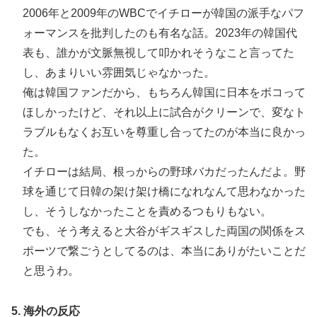
2006年と2009年のWBCでイチローが韓国の派手なパフ
ォーマンスを批判したのも有名な話。2023年の韓国代
表も、誰かが文脈無視して叩かれそうなこと言ってた
し、あまりいい雰囲気じゃなかった。
俺は韓国ファンだから、もちろん韓国に日本をボコって
ほしかったけど、それ以上に試合がクリーンで、変なト
ラブルもなくお互いを尊重し合ってたのが本当に良かっ
た。
イチローは結局、根っからの野球バカだったんだよ。野
球を通じて日韓の架け架け橋になれなんて思わなかった
し、そうしなかったことを責めるつもりもない。
でも、そう考えると大谷がギスギスした両国の関係をス
ポーツで繋ごうとしてるのは、本当にありがたいことだ
と思うわ。
5. 海外の反応