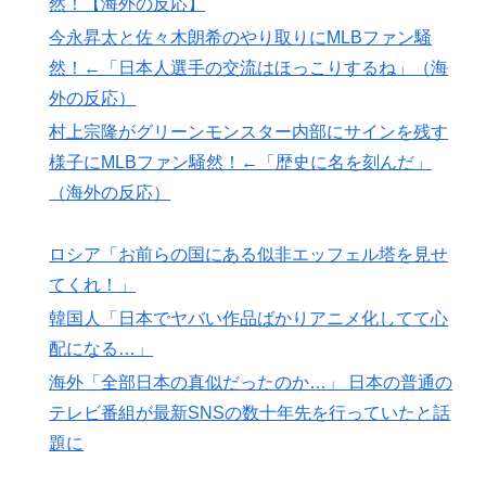
欧州「日本だけ反則だろ…」 世界の『日本びいき』に
▶
然！【海外の反応】
ヨーロッパ全土から不満の声
今永昇太と佐々木朗希のやり取りにMLBファン騒
【海外の反応】野球を観はじめたばかりなんだが大谷翔
▶
然！←「日本人選手の交流はほっこりするね」（海
平って投手としてはどれくらいのレベルなの？ → 「ト
外の反応）
ップ層ではあるが二刀流の影響で超一流とまでは言えな
村上宗隆がグリーンモンスター内部にサインを残す
いイメージ」「投手に専念したらサイヤングも獲れると
様子にMLBファン騒然！←「歴史に名を刻んだ」
思うんだけどな」
（海外の反応）
韓国人「SKハイニックスが10%台の暴落！外国人投資
▶
家と機関が売り越しを仕掛けコスピが4%を超える大幅
ロシア「お前らの国にある似非エッフェル塔を見せ
な下落‥」
てくれ！」
海外「世界で日本を死守するぞ！」 日本の消防署を訪
▶
韓国人「日本でヤバい作品ばかりアニメ化してて心
れたちびっ子集団が世界をメロメロに
配になる…」
外国人「2026年バロンドールは誰が受賞すべき?」エン
▶
海外「全部日本の真似だったのか…」 日本の普通の
バペ、今季無冠でも初受賞か!?海外ファンが考える本命
テレビ番組が最新SNSの数十年先を行っていたと話
とは!?【海外の反応】
題に
無気力な韓国代表、オーストリアにも0-1で敗北…3月の
▶
Aマッチは2敗で終＝韓国の反応