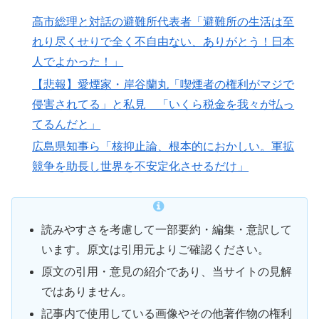
高市総理と対話の避難所代表者「避難所の生活は至
れり尽くせりで全く不自由ない、ありがとう！日本
人でよかった！」
【悲報】愛煙家・岸谷蘭丸「喫煙者の権利がマジで
侵害されてる」と私見 「いくら税金を我々が払っ
てるんだと」
広島県知事ら「核抑止論、根本的におかしい。軍拡
競争を助長し世界を不安定化させるだけ」
読みやすさを考慮して一部要約・編集・意訳して
います。原文は引用元よりご確認ください。
原文の引用・意見の紹介であり、当サイトの見解
ではありません。
記事内で使用している画像やその他著作物の権利