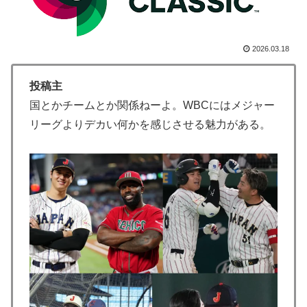
なる…」
外国人「2002年W杯は?」韓国サッカーに衝撃的不祥
▶
2026.03.18
事！W杯予選でレフリーへの性的接待発覚！海外騒然！
【海外の反応】
投稿主
海外「誰か助けて！日本で不思議な瓶に入った飲み物を
▶
国とかチームとか関係ねーよ。WBCにはメジャー
貰ったんだけど、これってどうやって開けるんだ！？」
リーグよりデカい何かを感じさせる魅力がある。
【海外の反応】
韓国人「日本でヤバい作品ばかりアニメ化してて心配に
▶
なる…」
外国人「2002年W杯は?」韓国サッカーに衝撃的不祥
▶
事！W杯予選でレフリーへの性的接待発覚！海外騒然！
【海外の反応】
ロシア「お前らの国にある似非エッフェル塔を見せてく
▶
れ！」
ライバルのリコに身体で賞金払わせる話やりてえ
▶