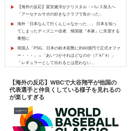
【海外の反応】冨安健洋がクリスタル・パレス加入へ
▶
「アーセナルサポの好きなクラブで良かった」
海外「日本なんて行くんじゃなかった…」 日本を知っ
▶
てしまったディズニー信者、帰国後『本家』に失望する
事態に
韓国人「PSG、日本の鈴木彩艶に約60億円で正式オファ
▶
ー・・・」→「あいつがそれほどなのか（ﾌﾞﾙﾌﾞﾙ）」
「レギュラーとして出れるとは思わない...
【海外の反応】今永昇太、好調の秘訣はスマホ画面だと
▶
イマナガ節を炸裂「NPBでは面白さが必須条件なの？」
【海外の反応】WBCで大谷翔平が他国の
代表選手と仲良くしている様子を見れるの
【激震】韓国人「韓国サッカー協会、W杯・五輪で複数
▶
が楽しすぎる
回の性接待を行い審判を買収していたことが発覚…（ﾌﾞ
ﾙﾌﾞﾙ」＝韓国の反応
スポーツ
【悲報】中川翔子(41)「Xはもう愚痴だらけだから開き
▶
たくない」
韓国人「日本でヤバい作品ばかりアニメ化してて心配に
▶