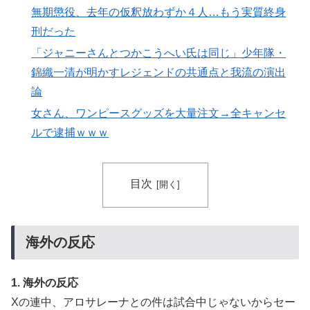
無期懲役、去年の仮釈放わずか４人…もう実質終身
人類は広島から何を学んだのか 原爆投下から81年、核
▶
刑だった
兵器が再び増え始めた世界【海外の反応・解説】
「ジャニーさんとつかこうへい氏は同じ」少年隊・
外国人「使い捨てだ」FIFA会長、辞任危機でトランプ政
▶
錦織一清が明かすレジェンドの共通点と我流の演出
権に泣き付くも無視されて海外失笑！【海外の反応】
論
韓国、日本で韓国籍のインフルエンサーが7台の車に当
▶
女さん、ワンピースグッズを大量注文→全キャンセ
て逃げして逮捕されたのに「また日本は嫌韓しようとし
ルで逮捕ｗｗｗ
ている」と決めつけて責任転嫁
韓国人「韓国サッカー協会W杯予選で外国人審判に性接
▶
待したことが発覚！」
目次
海外「もう日本を離れるなよ！」 助っ人外国人にも敬
▶
意を払う日本人の姿に感動の声が殺到
国際的な小咄 読者投稿 （ゼンマイ式）手間を楽しむ妄
▶
海外の反応
想？
海外「全部日本の真似だったのか…」 日本の普通のテ
▶
1. 海外の反応
レビ番組が最新SNSの数十年先を行っていたと話題に
Xの連中、アロサレーナとの件は試合中じゃないからセー