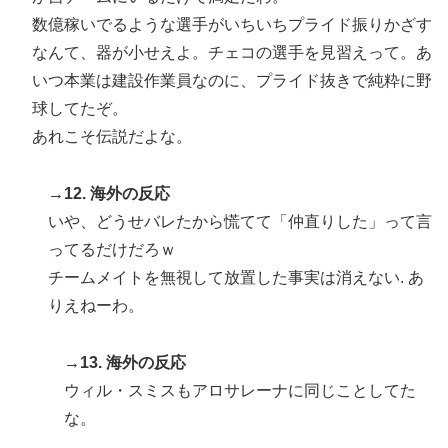
数億稼いでるような選手がいちいちプライド振りかざす
なんて、器が小せえよ。チェコの選手を見習えって。あ
いつ本業は建設作業員なのに、プライド抜きで純粋に野
球してたぞ。
あれこそ伝説だよな。
→12. 海外の反応
いや、どうせバレたから慌てて「仲直りした」って言
ってるだけだろｗ
チームメイトを無視して放置した事実は消えない. あ
りえねーわ。
→13. 海外の反応
ウィル・スミスもアロサレーナに同じことしてた
な。