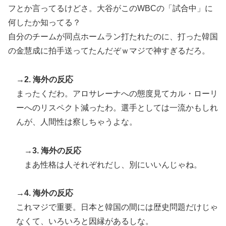
外国人「お前ら日本のアルフォートというチョコレート
▶
フとか言ってるけどさ。大谷がこのWBCの「試合中」に
知ってる？」
何したか知ってる？
韓国内で続く反日的雰囲気…日本不買運動の広報チラシ
▶
自分のチームが同点ホームラン打たれたのに、打った韓国
を受け取った日本人留学生困惑＝韓国の反応
の金慧成に拍手送ってたんだぞｗマジで神すぎるだろ。
ガソリンスタンドで助けを求めた女性が連れ去られる瞬
▶
間！！
→2. 海外の反応
まったくだわ。アロサレーナへの態度見てカル・ローリ
ーへのリスペクト減ったわ。選手としては一流かもしれ
んが、人間性は察しちゃうよな。
→3. 海外の反応
まあ性格は人それぞれだし、別にいいんじゃね。
→4. 海外の反応
これマジで重要。日本と韓国の間には歴史問題だけじゃ
なくて、いろいろと因縁があるしな。