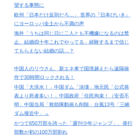
望する事態に
欧州「日本だけ反則だろ…」 世界の『日本びいき』
にヨーロッパ全土から不満の声
海外「うちは同じ日に二人とも不機嫌になるのは禁
止。結婚四十年これでやってる」経験するまで信じ
てもらえない結婚の話…？
中国人のリウさん、新エネ車で国境越えたら遠隔操
作で30時間ロックされる！
中国「大洪水！」中国ダム「決壊」地元民「公式発
表より死者多い！」中国政府「住民拘束！（安否不
明」中国当局「救助隊動画も削除」台風13号「三峡
ダム接近中」→
かつて650万部を誇った「週刊少年ジャンプ」、発行
部数が初の100万部割れ