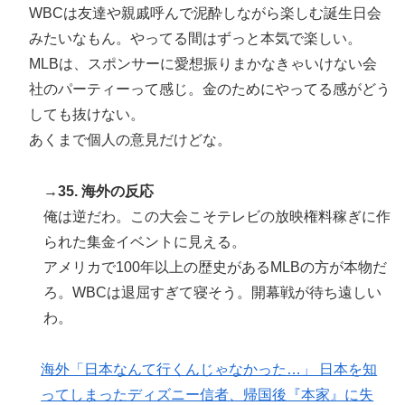
WBCは友達や親戚呼んで泥酔しながら楽しむ誕生日会
みたいなもん。やってる間はずっと本気で楽しい。
MLBは、スポンサーに愛想振りまかなきゃいけない会
社のパーティーって感じ。金のためにやってる感がどう
しても抜けない。
あくまで個人の意見だけどな。
→35. 海外の反応
俺は逆だわ。この大会こそテレビの放映権料稼ぎに作
られた集金イベントに見える。
アメリカで100年以上の歴史があるMLBの方が本物だ
ろ。WBCは退屈すぎて寝そう。開幕戦が待ち遠しい
わ。
海外「日本なんて行くんじゃなかった…」 日本を知
ってしまったディズニー信者、帰国後『本家』に失