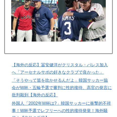
海外「うちは同じ日に二人とも不機嫌になるのは禁止。
▶
結婚四十年これでやってる」経験するまで信じてもらえ
ない結婚の話…？
【激震】韓国人「韓国サッカー協会、W杯・五輪で複数
▶
回の性接待を行い審判を買収していたことが発覚…（ﾌﾞ
ﾙﾌﾞﾙ」＝韓国の反応
海外「日本なんて行くんじゃなかった…」 日本を知っ
▶
てしまったディズニー信者、帰国後『本家』に失望する
事態に
【海外の反応】冨安健洋がクリスタル・パレス加入
韓国人「日本には韓国みたいなドラッグストアがないの
▶
へ「アーセナルサポの好きなクラブで良かった」
で韓国が羨ましくて羨ましくて仕方がないんだそうで
「そうやって笛を吹かせるんだよ」韓国サッカー協
す」
会がW杯・五輪予選で審判に性的接待、高官の発言に
【海外の反応】ネット上での中国のプロパガンダ工作っ
▶
批判殺到【海外の反応】
てどれくらいあるんだろうな → 「どこの国も同じよう
なことをやってるよな」「中国に関する情報はマジで両
外国人「2002年W杯は?」韓国サッカーに衝撃的不祥
極端なものしかない」
事！W杯予選でレフリーへの性的接待発覚！海外騒