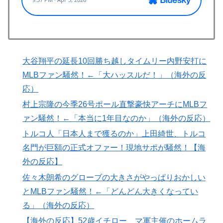
【海外の反応】
海外「凄すぎる！」折り紙と並ぶあの日本の偉大な発明
▶
に海外がびっくり仰天
海外「プレミアのレベルか？」ブライトンが上田綺世の
▶
大谷翔平の延長10回勝ち越しタイムリー内野安打に
獲得に動き出して海外大騒ぎ！（海外の反応）
MLBファン騒然！←「大ハッスルだ！」（海外の反
韓国人「韓国人が日本のラーメンについて勘違いしてい
▶
応）
ることがこちら…」→「えっ？？？？？？？？？？」＝
村上宗隆の今季26号ポール直撃豪快アーチにMLBフ
韓国の反応
ァン騒然！←「本当に1年目なのか」（海外の反応）
【海外の反応】“新タナスコ”のディアスが地雷すぎる件
▶
トルコ人「日本人まで獲るのか」上田綺世、トルコ
「大谷と山本だけしかまともな契約がない…」
名門が巨額の正式オファー！現地サポが騒然！【海
外国人「親子丼という日本の料理の直訳を知ってしまっ
▶
外の反応】
た…」
佐々木朗希のグローブの大きさがやっぱりおかしい
韓国人「不適切接待疑惑、2002年イタリア・スペイン
▶
とMLBファン騒然！←「どんどん大きくなってい
戦で『韓国に奪われた』と欧州の大手メディアが一斉に
る」（海外の反応）
報道！」
【海外の反応】52歳イチロー、マ軍主催のホームラ
ヒロアカの葉隠ちゃんって透明なうんこするの？
▶