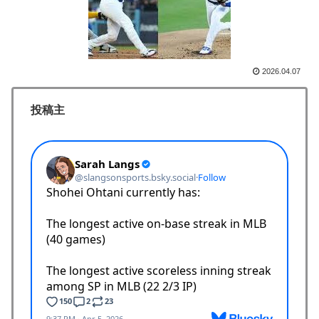
韓国人が衝撃！」→「当時の技術力に言葉を失う‥」
外国人「アジア杯で優勝するんだ」日本代表、W杯ポッ
▶
ト1入りに現実味!?2030大会で出場枠「64」なら追い風
に！アメリカ人もポット1争いに熱視線！【海外の反
2026.04.07
応】
投稿主
海外「全部日本の真似だったのか…」 日本の普通のテ
▶
レビ番組が最新SNSの数十年先を行っていたと話題に
海外「この日本アニメはマジでぶっ飛んでる！ｗ」外国
▶
人が予測不可能でぶっ飛んでると評価した日本アニメと
は・・・？ 海外の反応
韓国人「日本人女性逮捕！ソウルで夜中一人ゴルフクラ
▶
ブ振り回し暴れた理由」
裏庭に現れたクマがスカンクに撃退されるまさかの瞬
▶
間！！
英国人「安心感が違う」冨安健洋、パレス移籍当日にデ
▶
ビュー！圧巻3連続ブロックも披露で現地サポが気づく..