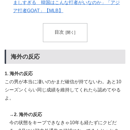
ましすぎる 韓国はこんな打者がいなのか」「アジ
節に負けることが増えるけど結局10月には勝って終わる
ア打者GOAT」【MLB】
んだよ」
韓国人「台風で品不足になった沖縄のスーパーに行って
▶
みたら、なぜか辛ラーメンだけ売れ残っていたんで
目次
す…」
【海外の反応】52歳イチロー、マ軍主催のホームラン競
▶
争で柵越えを連発「現役時代の噂は本当だったんだ
海外の反応
な…」
韓国人「日本は市民意識が高くて他人に迷惑をかけない
▶
1. 海外の反応
というけど、実際の現地の様子がこちら・・・」
この男が本当に凄いのかまだ確信が持てないわ。あと10
海外「今年、夏の暑さが厳しい日本でこんなものが売れ
▶
シーズンくらい同じ成績を維持してくれたら認めてやる
てるらしい！ｗ」外国人が驚いた日本の商品と
よ。
は・・・？【海外の反応】
海外「なんてこった！」日本とドイツの病院食のあまり
▶
→2. 海外の反応
の差に海外が大騒ぎ
今の状態をキープできなきゃ10年も経たずにクビだ
韓国人「SKハイニックスが10%台の暴落！外国人投資
▶