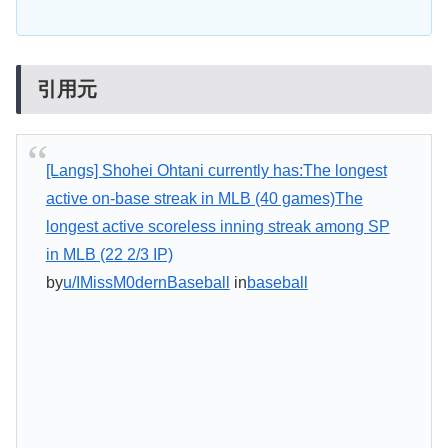
引用元
[Langs] Shohei Ohtani currently has:The longest
active on-base streak in MLB (40 games)The
longest active scoreless inning streak among SP
in MLB (22 2/3 IP)
by
u/IMissM0dernBaseball
in
baseball