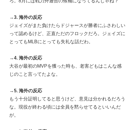
ろ。8月には戦力外通告の候補になってるんじゃね？
家と機関が売り越しを仕掛けコスピが4%を超える大幅
な下落‥」
→3. 海外の反応
海外「日本人はなんて気高いんだ！」 英高級紙も驚愕
▶
ジェイズがまた負けたらドジャースが勝者にふさわしい
した極限の中の日本人の姿に世界が衝撃
って認めるけど、正直ただのフロックだろ。ジェイズに
海外「日本の科学者が猫の寿命を2倍に上げる注射剤を
▶
とってもMLBにとっても失礼な話だわ。
開発。これこそノーベル賞だろ！」
→4. 海外の反応
大谷が最初のMVPを獲った時も、老害どもはこんな感
じのこと言ってたよな。
→5. 海外の反応
もう十分証明してると思うけど、意見は分かれるだろう
な。現役が終わる頃には全員を黙らせてるといいんだ
が。