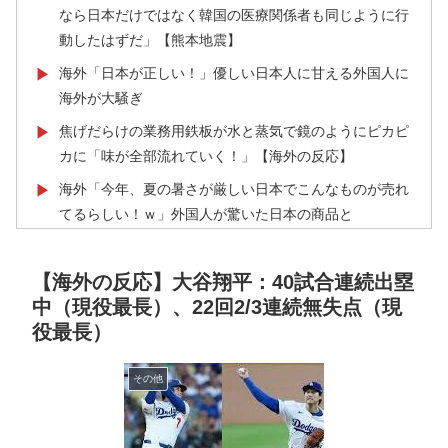
なら日本だけではなく韓国の医療関係者も同じように行
動したはずだ」【熊本地震】
海外「日本が正しい！」優しい日本人に甘える外国人に
▶
海外が大騒ぎ
焦げだらけの業務用鉄板が水と蒸気で鏡のようにピカピ
▶
カに「味が全部流れていく！」【海外の反応】
海外「今年、夏の暑さが厳しい日本でこんなものが売れ
▶
てるらしい！ｗ」外国人が驚いた日本の商品と
は・・・？【海外の反応】
外国人「アンチがいない女性アニメキャラといえば誰が
▶
【海外の反応】大谷翔平：40試合連続出塁
思い浮かぶ？」
中（現役最長）、22回2/3連続無失点（現
役最長）
【MLB】ドジャースファン「7連敗はしんどいわ……」
▶
→ 「まだまだ7.5ゲーム差もあるんだぞ」「毎年暑い季
節に負けることが増えるけど結局10月には勝って終わる
その他
んだよ」
韓国人「織田信長の安土城の復元図と建築技術の高さに
▶