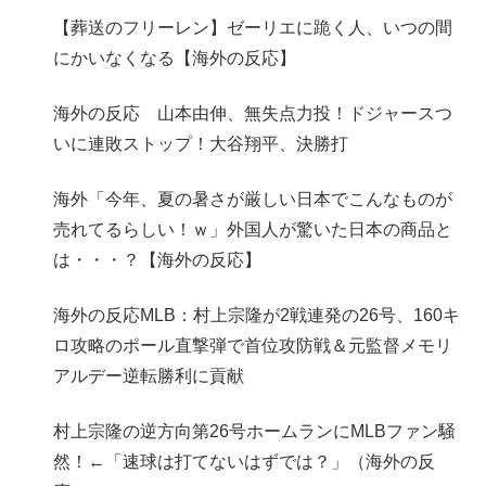
【葬送のフリーレン】ゼーリエに跪く人、いつの間
にかいなくなる【海外の反応】
海外の反応 山本由伸、無失点力投！ドジャースつ
いに連敗ストップ！大谷翔平、決勝打
海外「今年、夏の暑さが厳しい日本でこんなものが
売れてるらしい！ｗ」外国人が驚いた日本の商品と
は・・・？【海外の反応】
海外の反応MLB：村上宗隆が2戦連発の26号、160キ
ロ攻略のポール直撃弾で首位攻防戦＆元監督メモリ
アルデー逆転勝利に貢献
村上宗隆の逆方向第26号ホームランにMLBファン騒
然！←「速球は打てないはずでは？」（海外の反