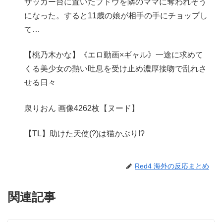
サッカー台に置いたブドウを隣のママに奪われそう
になった。すると11歳の娘が相手の手にチョップし
て…
【桃乃木かな】《エロ動画×ギャル》一途に求めて
くる美少女の熱い吐息を受け止め濃厚接吻で乱れさ
せる日々
泉りおん 画像4262枚【ヌード】
【TL】助けた天使(?)は猫かぶり!?
Red4 海外の反応まとめ
関連記事