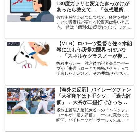
100...
180度ガラリと変えたきっかけが
あったら教えて → 「仮想通貨の
大暴落を見てインデックスが最強
投稿主時間が経つにつれて、経験を積む
と思い直したわ」「失っても痛く
ことで投資観が変わる投資家は多いと思
う。 昔は「個別株の選定はインデックス
ない金額でリスクをとるのはアリ
ファンドを常に凌駕する」と信じていた
だぞ」
り、「現金こそが最強」だと思っていた
り、「配当金がすべて」と考えていた
【MLB】ロバーツ監督も佐々木朗
スポーツ
り、あるいは「市場のタイ...
希にはもう我慢の限界っぽいな
→ 「スネルかグラスノーが復帰
したら真っ先にローテから外され
投稿主うわー、試合後の記者会見でデー
そう」「朗希にはめちゃくちゃ期
ブが「来週もローキを先発させる」って
明言したんだけど、その理由がヤバい。
待してたから悲しいわ……」
「……というか、今のウチの陣容を見渡
した時に、ぶっちゃけ他に現実的な選択
肢がないからね」だってさ。これマジで
【海外の反応】パイレーツファン
スポーツ
言葉の裏を返せば「他にま...
「大谷翔平は下手クソ」「過大評
価」→ 大谷が二塁打できっちり
回答ｗ
投稿主管理人追記大谷への「ヘタクソ」
コールが「過大評価」コールに変わった
瞬間、パイレーツがエラーして失点、さ
らに大谷がタイムリーツーベース打って
て大爆笑 (adsbygoogle =
window.adsbygoogle || []).pu...