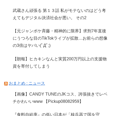
武蔵さん頑張る 第１３話 私がモテないのはどう考
えてもデジタル決済社会が悪い。 その2
【元ジャンポケ斉藤・精神的に限界】求刑7年直後
にうつろな目のTikTokライブが拡散…お前らの想像
の3倍はヤバい(ﾟДﾟ;)
【朗報】ヒカキンなんと実質200万円以上の支援物
資を寄付してしまう
おまとめ : ニュース
【画像】CANDY TUNEのJKコス、誇張抜きでレベ
チかわいいwww 【Pickup08082959】
『食料自給率』の低い日本が「核兵器で国を守