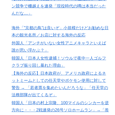
ン競争で柵越えを連発「現役時代の噂は本当だった
海外「”京都の鳥”は良いぞ」小規模だけどお勧めな日本
▶
んだな…」
の観光名所／お店に対する海外の反応
トルコ人「日本人まで獲るのか」上田綺世、トルコ名門
▶
海外「”京都の鳥”は良いぞ」小規模だけどお勧めな日
が巨額の正式オファー！現地サポが騒然！【海外の反
本の観光名所／お店に対する海外の反応
応】
外国人「アンチがいない女性アニメキャラといえば
【韓国サッカー】性接待で審判買収！W杯予選7戦無敗
▶
誰が思い浮かぶ？」
の裏側
韓国人「日本人女性逮捕！ソウルで夜中一人ゴルフ
韓国人「韓国のイメージ失墜は免れないのか？2011〜
▶
クラブ振り回し暴れた理由」
12年の国際試合における外国審判への接待疑惑が海外で
一斉に報じられる‥」
【海外の反応】日本政府が、アメリカ政府によるネ
ットミームとしての任天堂やポケモン使用に対して
【衝撃】韓国人「日本の軽トラ、原型どこ行った」
▶
警告 → 「若者票を集めたいんだろうな」「任天堂の
海外「いいパンチだった」超大物YouYuberが伝説のボ
▶
法務部隊が出てくるぞ」
クサーマイク・タイソンにパンチを食らうｗｗ
韓国人「日本の村上宗隆、100マイルのシンカーを逆
【MLB】ドジャースファン「7連敗はしんどいわ……」
▶
方向に・・・2戦連発の26号ソロホームラン」→「羨
→ 「まだまだ7.5ゲーム差もあるんだぞ」「毎年暑い季