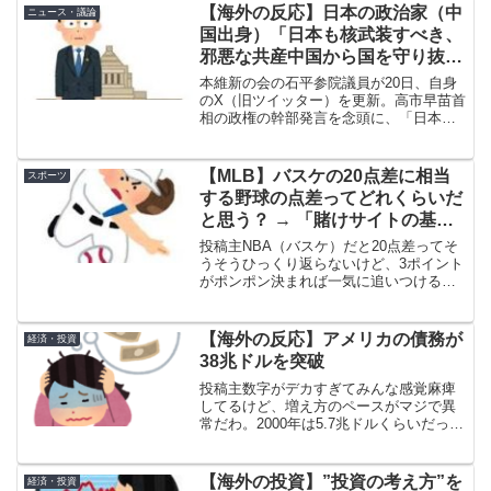
【海外の反応】日本の政治家（中
ニュース・議論
国出身）「日本も核武装すべき、
邪悪な共産中国から国を守り抜か
なきゃならん」
本維新の会の石平参院議員が20日、自身
のX（旧ツイッター）を更新。高市早苗首
相の政権の幹部発言を念頭に、「日本は
核兵器を持つべき」との持論を展開し
た。核兵器をめぐっては、高市政権の官
邸幹部が18日、オフレコを前提とした非
【MLB】バスケの20点差に相当
スポーツ
公式取材で、核保有は...
する野球の点差ってどれくらいだ
と思う？ → 「賭けサイトの基準
では5点差くらいとなりそう」
投稿主NBA（バスケ）だと20点差ってそ
「野球は時間が決まってないから
うそうひっくり返らないけど、3ポイント
がポンポン決まれば一気に追いつける点
単純には比較できないな」
差でもあるよな。MLBでいうとNBAの20
点差ってどれくらいのリードなんだろ？
NBAの20点リードは、野球だと何点差く
【海外の反応】アメリカの債務が
経済・投資
らいに相...
38兆ドルを突破
投稿主数字がデカすぎてみんな感覚麻痺
してるけど、増え方のペースがマジで異
常だわ。2000年は5.7兆ドルくらいだった
のに。 2008年のリーマンショックで10兆
ドルに倍増。 コロナのバラマキで、たっ
た数年で30兆ドルの大台突破。 今は
【海外の投資】”投資の考え方”を
経済・投資