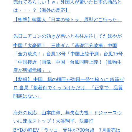
売れてるらしい！ｗ」外国人が驚いた日本の商品と
は・・・？【海外の反応】
【衝撃】韓国人「日本の軽トラ、原型どこ行った」
先日エアコンの効きが悪いと右往左往してた奴やが
中国「大豪雨！」三峡ダム「基礎部分破損」中国
「全力放流！」台風13号「中国上陸予測」台風15号
「中国接近（画像」中国「台風同時上陸！（穀物生
産が壊滅危機」→
【悲報】 中国、橋の欄干が強風一発で粉々に 鉄筋ゼ
ロ 当局「接着剤でくっつけただけ」「正常で、品質
問題はない」
海外の反応 山本由伸、無失点力投！ドジャースつ
いに連敗ストップ！大谷翔平、決勝打
BYDの軽EV「ラッコ」受注が700台超 7月販売は