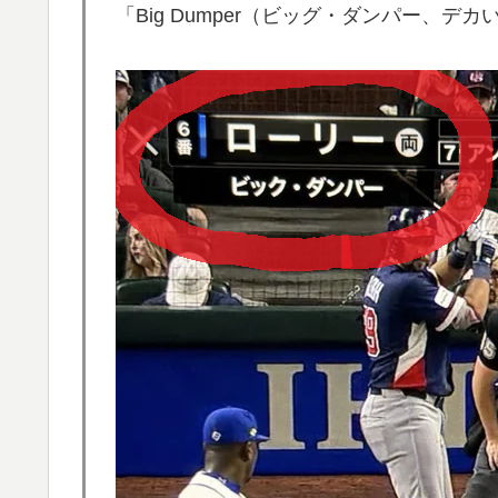
「Big Dumper（ビッグ・ダンパー、
韓国人「日本メディアが大型台風13号が急
▶
進路‥」
韓国人「トヨタが2027年に次世代ハイブリッ
▶
充電を目指す」
韓国人「日本メディアが2002年ワールドカ
▶
も一斉に指摘‥」
海外「素晴らしい！」日本が買収したUSス
▶
【衝撃】韓国人「エボシ御前の声の人、若い
▶
海外「海外発祥なのに、今では日本で定着し
▶
海外「日本なんて行くんじゃなかった…」 
▶
失望する事態に
海外「さすが日本！」日本とドイツの仕事効
▶