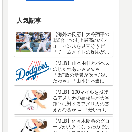
人気記事
【海外の反応】大谷翔平の
1試合での史上最高のパフ
ォーマンスを見直そうぜ →
「チームメイトの反応が凄
さを物語ってるな」「ワー
【MLB】山本由伸とパヘス
ルドシリーズで延長18回ま
のじゃれあいｗｗｗｗ →
でいった試合も凄かった」
「3連敗の憂鬱が吹き飛ん
だわｗ」「山本は本当にオ
シャレだな」
【MLB】100マイルを投げ
るアメリカの高校生が大谷
翔平に対するアメリカの答
えとなるか → 「若いうちか
ら神格化されても期待通り
【MLB】佐々木朗希のグロ
のキャリアを築けるのはほ
ーブが大きくなったのでは
んの一握りだからな」「大