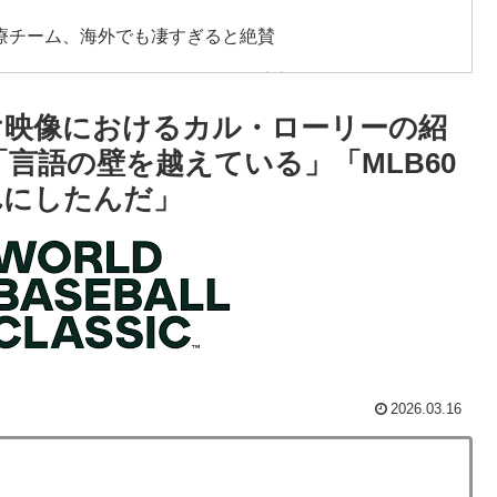
療チーム、海外でも凄すぎると絶賛
実はそこら辺のトマトに砂糖水を注入していただけなの
け映像におけるカル・ローリーの紹
普通のテレビ番組が最新SNSの数十年先を行っていたと
「言語の壁を越えている」「MLB60
れにしたんだ」
うんこが食べられるぞ」←こんなやつが実在する事実
ニメはドラゴンボール」【海外の反応】
杯ポット1入りに現実味!?2030大会で出場枠「64」な
視線！【海外の反応】
会前代未聞の不祥事を詳細に報道！」→「国際的スキャ
2026.03.16
寺眞、衝撃ゴール！久保建英超え歴代2位の記録！3得点に