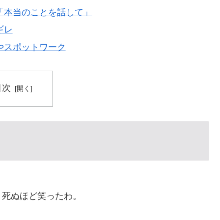
「本当のことを話して」
ギレ
やスポットワーク
目次
。死ぬほど笑ったわ。