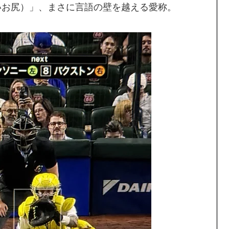
デカいお尻）」、まさに言語の壁を越える愛称。
カーブで韓国方面に向かって来ると予報！」→「予想外の
ドバッテリーを導入へ！最大1000kmの航続距離や超高速
ップ韓国準決勝も調査すべきと主張！」→「英国メディア
チール驚異の大復活に米国人が大喜び
頃がこれかよ」
てるものって何？その逆も教えて！」（海外の反応）
日本を知ってしまったディズニー信者、帰国後『本家』に
率の差が分かる数字に海外が大騒ぎ