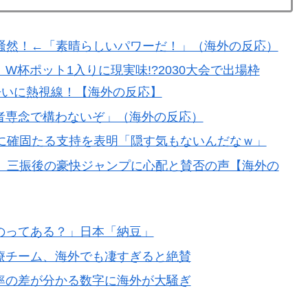
積みなのに誰も騒がない」サンタ映画最大の設定の
騒然！←「素晴らしいパワーだ！」（海外の反応）
杯ポット1入りに現実味!?2030大会で出場枠
ままかよ」
争いに熱視線！【海外の反応】
残留の可能性を会長が示唆！移籍金が交渉の壁に..現地
者専念で構わないぞ」（海外の反応）
長に確固たる支持を表明「隠す気もないんだなｗ」
検査をすり抜けるように注射していたものがこちら…」
、三振後の豪快ジャンプに心配と賛否の声【海外の
のってある？」日本「納豆」
療チーム、海外でも凄すぎると絶賛
率の差が分かる数字に海外が大騒ぎ