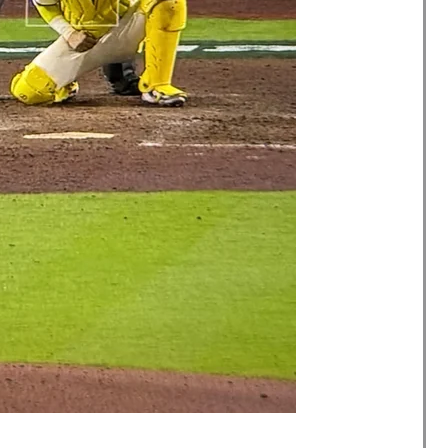
療チーム、海外でも凄すぎると絶賛
を先発に転向させないのはなんで？ → 「100mとマラ
化球が必要だからな」
外「バムの83点でようやく信じた」
上最大級の火山の兆し＝韓国の反応
療チーム、海外でも凄すぎると絶賛
のってある？」日本「納豆」
級紙も驚愕した極限の中の日本人の姿に世界が衝撃
車輪を出さないまま胴体着陸「これよりひどい着陸なら
買収が本当に深刻である理由がこちら…」→「これはダ
長に確固たる支持を表明「隠す気もないんだなｗ」