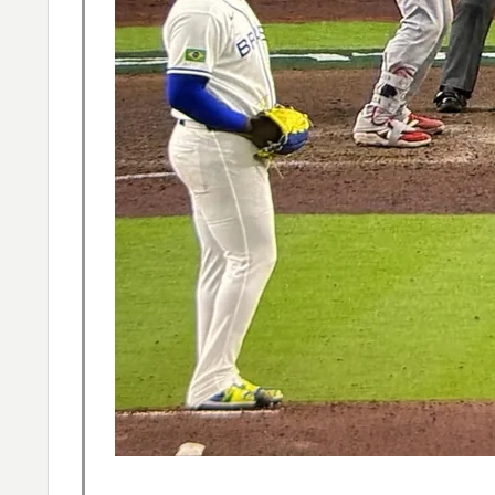
大地震が起きても手術をやり遂げる日本の医
▶
【MLB】化け物みたいな球を投げるクローザー
▶
ソンの違い」「先発は2－3種類の一級品の変
【伝説の100得点、いまだ都市伝説扱い】海
▶
日本旅行キャンセルすべきか…1万年ぶり史
▶
大地震が起きても手術をやり遂げる日本の医
▶
アメリカ「お前らの国でしか愛されてないも
▶
海外「日本人はなんて気高いんだ！」 英高
▶
軽飛行機が屋根すれすれを抜けて飛行場へ、
▶
山ほど見てきた」【海外の反応】
韓国人「我が国がクウェート戦で行った審判
▶
メなやつ…（ﾌﾞﾙﾌﾞﾙ」＝韓国の反応
【海外の反応】アルゼンチン協会、FIFA会