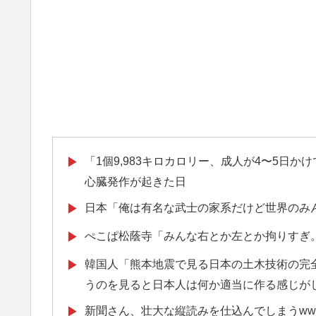
「1個9,983キロカロリー、成人が4〜5日
▶
心臓発作が起きた日
日本「俺は有名な武士の家系だけど世界のみ
▶
ぺこぱ松蔭寺「みんな右とか左とか拘りすぎ
▶
韓国人「熊本地震で見る日本の土木技術の完
▶
うのを見ると日本人は何か適当に作る感じが
新聞さん、壮大な縦読みを仕込んでしまうww
▶