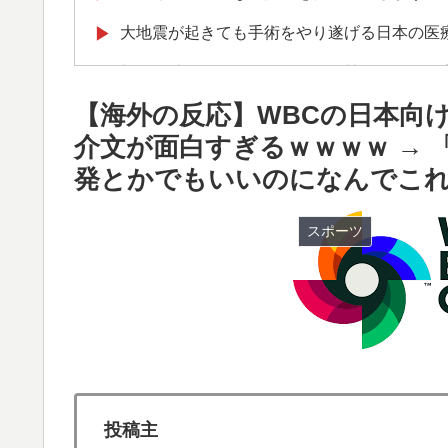
大地震が起きても手術をやり遂げる日本の医
▶
韓国が独自開発したと自慢する甘いトマト、
▶
が判明して大問題にw
【海外の反応】WBCの日本向
海外「全部日本の真似だったのか…」 日本の
▶
介文が面白すぎるｗｗｗｗ → 
話題に
発とかでもいいのになんでこ
スカトロ野郎「今日仕事が終わったらやっと
▶
スポーツ
イチローさん「僕は本を読まない。好きなア
▶
外国人「アジア杯で優勝するんだ」日本代表、W
▶
ら追い風に！アメリカ人もポット1争いに熱
韓国人「フランスの有力紙も大韓サッカー協
▶
ンダルに発展してしまう‥」
外国人「日本の未来は安泰だ」16歳MF三井
▶
投稿主
絡む活躍で海外絶賛！【海外の反応】