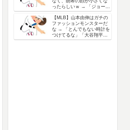
なく、朗希の顔が小さくな
谷の名前を出したのはクリ
ったらしいｗ → 「ジョーク
ック数稼ぎでしかないわ」
が出るってことは絶好調の
【MLB】山本由伸はガチの
証拠だな」「癖なのか精神
ファッションモンスターだ
的なものなのか分からない
な → 「とんでもない時計を
がいい方向に進んだのはい
つけてるな」「大谷翔平と
いことだ」
は真逆だな」