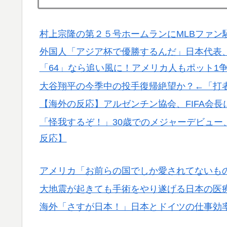
▶
海外「親が買った覚えのないプレゼントが山
▶
村上宗隆の第２５号ホームランにMLBファン
穴…？
外国人「アジア杯で優勝するんだ」日本代表、W
【衝撃】韓国人「日本の名門女子校、漫画の
▶
「64」なら追い風に！アメリカ人もポット1
フランス人「欲張りすぎだ」中村敬斗、ランス
▶
大谷翔平の今季中の投手復帰絶望か？←「打
サポの本音がこれ！【海外の反応】
【海外の反応】アルゼンチン協会、FIFA会
韓国人「過去のW杯で韓国代表がドーピング
▶
「怪我するぞ！」30歳でのメジャーデビュー
→「恥ずかしい…（ﾌﾞﾙﾌﾞﾙ」＝韓国の反応
反応】
アメリカ「お前らの国でしか愛されてないも
大地震が起きても手術をやり遂げる日本の医
海外「さすが日本！」日本とドイツの仕事効