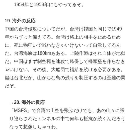
1954年と1958年にもやってるぞ。
19. 海外の反応
中国の台湾侵攻についてだが、台湾は韓国と同じで1949
年からずっと備えてる。台湾は格上の相手を止めるため
に、死に物狂いで戦わなきゃいけないって自覚してるん
だ。台湾海峡は180kmもある。上陸作戦はそれ自体が地獄
だ。中国はまず制空権を速攻で確保して橋頭堡を作らなき
ゃいけない。その後、大船団で補給を続ける必要がある。
鍵は台北だが、山がちな島の残りを制圧するのは至難の業
だぞ。
→20. 海外の反応
「MSFS」で台湾の上空を飛ぶだけでも、あの山々に張
り巡らされたトンネルの中で何年も抵抗が続くんだろう
なって想像しちゃうわ。