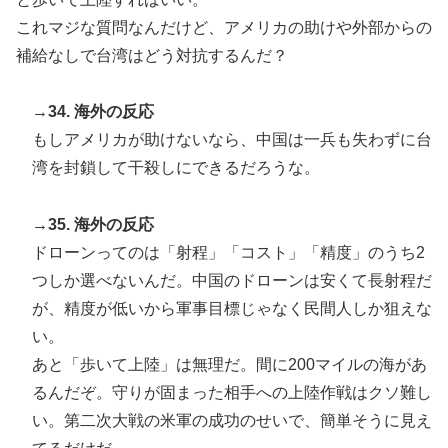
これマジな質問なんだけど、アメリカの助けや外部からの
補給なしで台湾はどう対抗するんだ？
→34. 海外の反応
もしアメリカが助けないなら、中国は一兵も失わずに台
湾を封鎖して干殺しにできるだろうな。
→35. 海外の反応
ドローンってのは「射程」「コスト」「精度」のうち2
つしか選べないんだ。中国のドローンは安くて長射程だ
が、精度が低いから軍事目標じゃなく民間人しか狙えな
い。
あと「歩いて上陸」は無理だ。間に200マイルの海があ
るんだぞ。守りが固まった相手への上陸作戦はクソ難し
い。第二次大戦の米軍の成功のせいで、簡単そうに見え