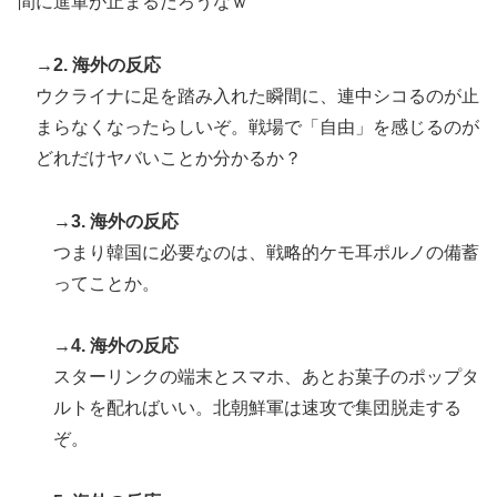
間に進軍が止まるだろうなｗ
を受け取った日本人留学生困惑＝韓国の反応
外国人「2002年W杯は?」韓国サッカーに衝撃的不祥
▶
→2. 海外の反応
事！W杯予選でレフリーへの性的接待発覚！海外騒然！
ウクライナに足を踏み入れた瞬間に、連中シコるのが止
【海外の反応】
まらなくなったらしいぞ。戦場で「自由」を感じるのが
韓国、日本で韓国籍のインフルエンサーが7台の車に当
▶
どれだけヤバいことか分かるか？
て逃げして逮捕されたのに「また日本は嫌韓しようとし
ている」と決めつけて責任転嫁
→3. 海外の反応
韓国人「日本でヤバい作品ばかりアニメ化してて心配に
▶
つまり韓国に必要なのは、戦略的ケモ耳ポルノの備蓄
なる…」
ってことか。
英国人「ようこそ」冨安健洋、クリスタルパレス加入が
▶
決定的に！メディカル検査をパス！現地サポが歓迎！ア
→4. 海外の反応
ーセナルファンも祝福！【海外の反応】
スターリンクの端末とスマホ、あとお菓子のポップタ
【海外の反応】野球を観はじめたばかりなんだが大谷翔
▶
ルトを配ればいい。北朝鮮軍は速攻で集団脱走する
平って投手としてはどれくらいのレベルなの？ → 「ト
ぞ。
ップ層ではあるが二刀流の影響で超一流とまでは言えな
いイメージ」「投手に専念したらサイヤングも獲れると