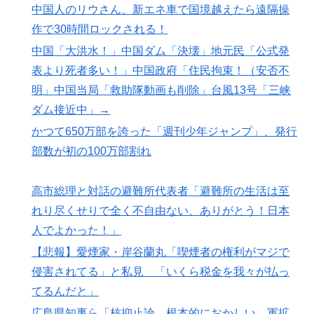
中国人のリウさん、新エネ車で国境越えたら遠隔操
作で30時間ロックされる！
中国「大洪水！」中国ダム「決壊」地元民「公式発
表より死者多い！」中国政府「住民拘束！（安否不
明」中国当局「救助隊動画も削除」台風13号「三峡
ダム接近中」→
かつて650万部を誇った「週刊少年ジャンプ」、発行
部数が初の100万部割れ
高市総理と対話の避難所代表者「避難所の生活は至
れり尽くせりで全く不自由ない、ありがとう！日本
人でよかった！」
【悲報】愛煙家・岸谷蘭丸「喫煙者の権利がマジで
侵害されてる」と私見 「いくら税金を我々が払っ
てるんだと」
広島県知事ら「核抑止論、根本的におかしい。軍拡