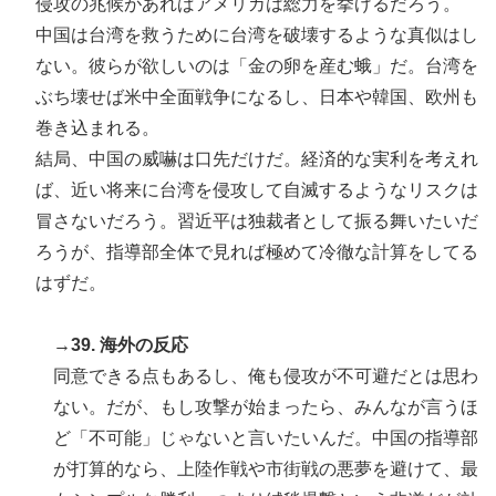
侵攻の兆候があればアメリカは総力を挙げるだろう。
中国は台湾を救うために台湾を破壊するような真似はし
ない。彼らが欲しいのは「金の卵を産む蛾」だ。台湾を
ぶち壊せば米中全面戦争になるし、日本や韓国、欧州も
巻き込まれる。
結局、中国の威嚇は口先だけだ。経済的な実利を考えれ
ば、近い将来に台湾を侵攻して自滅するようなリスクは
冒さないだろう。習近平は独裁者として振る舞いたいだ
ろうが、指導部全体で見れば極めて冷徹な計算をしてる
はずだ。
→39. 海外の反応
同意できる点もあるし、俺も侵攻が不可避だとは思わ
ない。だが、もし攻撃が始まったら、みんなが言うほ
ど「不可能」じゃないと言いたいんだ。中国の指導部
が打算的なら、上陸作戦や市街戦の悪夢を避けて、最