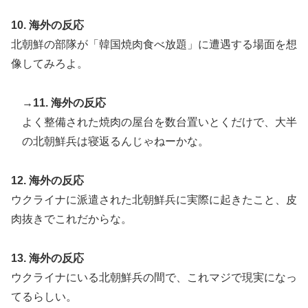
【海外の反応】ネット上での中国のプロパガンダ工作っ
▶
10. 海外の反応
てどれくらいあるんだろうな → 「どこの国も同じよう
北朝鮮の部隊が「韓国焼肉食べ放題」に遭遇する場面を想
なことをやってるよな」「中国に関する情報はマジで両
像してみろよ。
極端なものしかない」
外国人「使い捨てだ」FIFA会長、辞任危機でトランプ政
▶
→11. 海外の反応
権に泣き付くも無視されて海外失笑！【海外の反応】
よく整備された焼肉の屋台を数台置いとくだけで、大半
の北朝鮮兵は寝返るんじゃねーかな。
12. 海外の反応
ウクライナに派遣された北朝鮮兵に実際に起きたこと、皮
肉抜きでこれだからな。
13. 海外の反応
ウクライナにいる北朝鮮兵の間で、これマジで現実になっ
てるらしい。