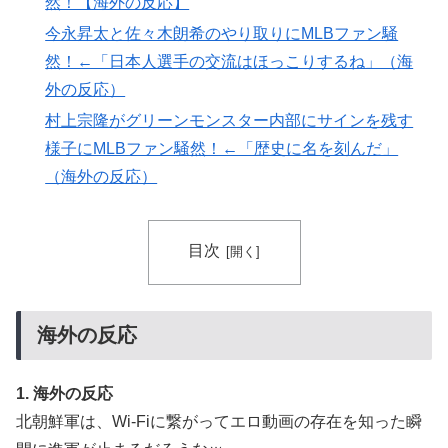
然！【海外の反応】
Aマッチは2敗で終＝韓国の反応
今永昇太と佐々木朗希のやり取りにMLBファン騒
外国人「2026年バロンドールは誰が受賞すべき?」エン
▶
然！←「日本人選手の交流はほっこりするね」（海
バペ、今季無冠でも初受賞か!?海外ファンが考える本命
外の反応）
とは!?【海外の反応】
村上宗隆がグリーンモンスター内部にサインを残す
海外「全部日本の真似だったのか…」 日本の普通のテ
▶
様子にMLBファン騒然！←「歴史に名を刻んだ」
レビ番組が最新SNSの数十年先を行っていたと話題に
（海外の反応）
【海外の反応】冨安健洋がクリスタル・パレス加入へ
▶
「アーセナルサポの好きなクラブで良かった」
韓国人「日本には韓国みたいなドラッグストアがないの
▶
目次
で韓国が羨ましくて羨ましくて仕方がないんだそうで
す」
ロシア「お前らの国にある似非エッフェル塔を見せてく
▶
海外の反応
れ！」
韓国人「日本でヤバい作品ばかりアニメ化してて心配に
▶
1. 海外の反応
なる…」
北朝鮮軍は、Wi-Fiに繋がってエロ動画の存在を知った瞬
韓国内で続く反日的雰囲気…日本不買運動の広報チラシ
▶