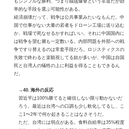
もシンプルな勝利、つまり絨毯爆撃という非道だが効
率的な手段を選ぶ可能性がある。
経済崩壊だって、戦争は公共事業みたいなもんだ。中
国で仕事がない大量の若者をドローン工場に送り込む
か、戦場で死なせるかすればいい。それに中国国内に
は戦争を望む層も一定数いる。内部問題を外部への戦
争ですり替えるのは常套手段だろ。ロジスティクスの
失敗で終わると楽観視してる奴が多いが、中国は自国
民と台湾人の犠牲の上に利益を得ることもできるん
だ。
→40. 海外の反応
習近平は100%勝てると確信しない限り動かないだ
ろう。最近は台湾への口調も少し軟化してるし、こ
こ1〜2年で何か起きることはなさそうだ。
ただ、台湾には弱点がある。食料自給率は35%程度