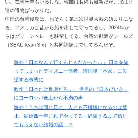
い。在韓米軍もいるしな。韓国は装備も最新だが、北はソ
連の遺物ばっかりだ。
中国の台湾侵攻は、おそらく第三次世界大戦の始まりにな
る。アメリカは昔から船を出して守ってるし、2024年か
らはグリーンベレーも駐留してる。台湾の部隊がシールズ
（SEAL Team Six）と共同訓練までしてるんだぞ。
海外「日本なんて行くんじゃなかった…」 日本を知
ってしまったディズニー信者、帰国後『本家』に失
望する事態に
欧州「日本だけ反則だろ…」 世界の『日本びいき』
にヨーロッパ全土から不満の声
海外「うちは同じ日に二人とも不機嫌になるのは禁
止。結婚四十年これでやってる」経験するまで信じ
てもらえない結婚の話…？