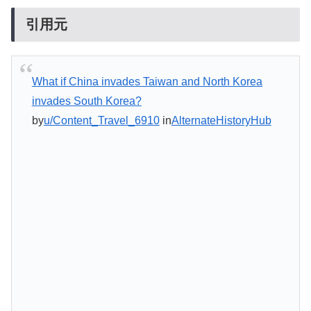
引用元
What if China invades Taiwan and North Korea
invades South Korea?
by
u/Content_Travel_6910
in
AlternateHistoryHub