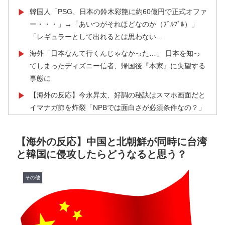
韓国人「PSG、日本の鈴木彩艶に約60億円で正式オファ
▶
ー・・・」→「あいつがそれほどなのか（ﾌﾞﾙﾌﾞﾙ）」
「レギュラーとして出れるとは思わない...
海外「日本なんて行くんじゃなかった…」 日本を知っ
▶
てしまったディズニー信者、帰国後『本家』に失望する
事態に
【海外の反応】今永昇太、好調の秘訣はスマホ画面だと
▶
イマナガ節を炸裂「NPBでは面白さが必須条件なの？」
国際的な小咄 読者投稿 （ゼンマイ式）手間を楽しむ妄
▶
想？
【海外の反応】中国と北朝鮮が同時に台湾
と韓国に侵攻したらどうなると思う？
【激震】韓国人「韓国サッカー協会、W杯・五輪で複数
▶
回の性接待を行い審判を買収していたことが発覚…（ﾌﾞ
ﾙﾌﾞﾙ」＝韓国の反応
その他
ライバルのリコに身体で賞金払わせる話やりてえ
▶
韓国人「韓国サッカー協会W杯予選で外国人審判に性接
▶