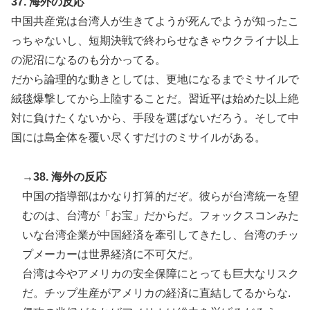
37. 海外の反応
中国共産党は台湾人が生きてようが死んでようが知ったこ
っちゃないし、短期決戦で終わらせなきゃウクライナ以上
の泥沼になるのも分かってる。
だから論理的な動きとしては、更地になるまでミサイルで
絨毯爆撃してから上陸することだ。習近平は始めた以上絶
対に負けたくないから、手段を選ばないだろう。そして中
国には島全体を覆い尽くすだけのミサイルがある。
→38. 海外の反応
中国の指導部はかなり打算的だぞ。彼らが台湾統一を望
むのは、台湾が「お宝」だからだ。フォックスコンみた
いな台湾企業が中国経済を牽引してきたし、台湾のチッ
プメーカーは世界経済に不可欠だ。
台湾は今やアメリカの安全保障にとっても巨大なリスク
だ。チップ生産がアメリカの経済に直結してるからな.