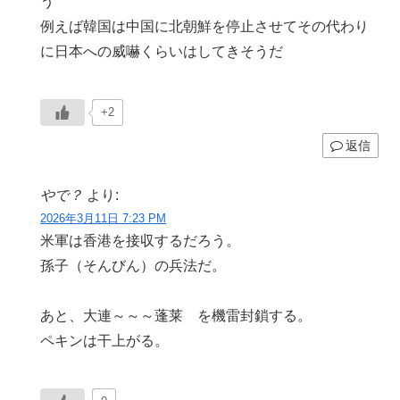
う
例えば韓国は中国に北朝鮮を停止させてその代わり
に日本への威嚇くらいはしてきそうだ
+2
返信
やで？
より:
2026年3月11日 7:23 PM
米軍は香港を接収するだろう。
孫子（そんびん）の兵法だ。
あと、大連～～～蓬莱 を機雷封鎖する。
ペキンは干上がる。