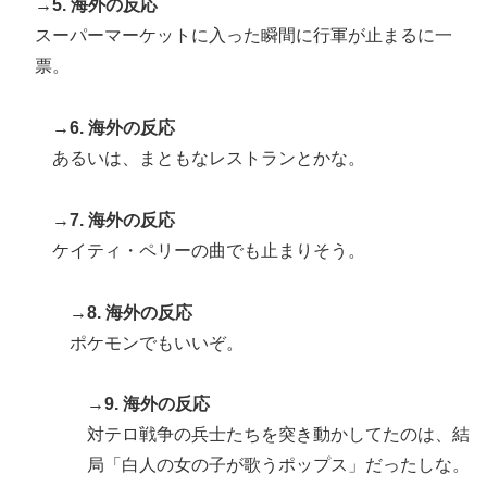
→5. 海外の反応
思うんだけどな」
スーパーマーケットに入った瞬間に行軍が止まるに一
外国人「お前ら日本のアルフォートというチョコレート
▶
票。
知ってる？」
海外「世界で日本を死守するぞ！」 日本の消防署を訪
▶
→6. 海外の反応
れたちびっ子集団が世界をメロメロに
あるいは、まともなレストランとかな。
海外「誰か助けて！日本で不思議な瓶に入った飲み物を
▶
貰ったんだけど、これってどうやって開けるんだ！？」
→7. 海外の反応
【海外の反応】
ケイティ・ペリーの曲でも止まりそう。
欧州「日本だけ反則だろ…」 世界の『日本びいき』に
▶
ヨーロッパ全土から不満の声
→8. 海外の反応
海外「うちは同じ日に二人とも不機嫌になるのは禁止。
▶
ポケモンでもいいぞ。
結婚四十年これでやってる」経験するまで信じてもらえ
ない結婚の話…？
→9. 海外の反応
【激震】韓国人「韓国サッカー協会、W杯・五輪で複数
▶
対テロ戦争の兵士たちを突き動かしてたのは、結
回の性接待を行い審判を買収していたことが発覚…（ﾌﾞ
局「白人の女の子が歌うポップス」だったしな。
ﾙﾌﾞﾙ」＝韓国の反応