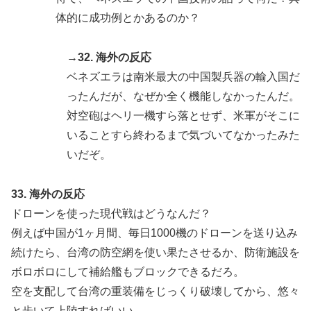
体的に成功例とかあるのか？
→32. 海外の反応
ベネズエラは南米最大の中国製兵器の輸入国だ
ったんだが、なぜか全く機能しなかったんだ。
対空砲はヘリ一機すら落とせず、米軍がそこに
いることすら終わるまで気づいてなかったみた
いだぞ。
33. 海外の反応
ドローンを使った現代戦はどうなんだ？
例えば中国が1ヶ月間、毎日1000機のドローンを送り込み
続けたら、台湾の防空網を使い果たさせるか、防衛施設を
ボロボロにして補給艦もブロックできるだろ。
空を支配して台湾の重装備をじっくり破壊してから、悠々
と歩いて上陸すればいい。