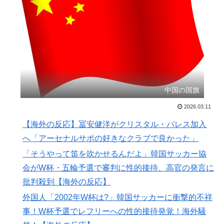
待したことが発覚！」
海外「もう日本を離れるなよ！」 助っ人外国人にも敬
▶
意を払う日本人の姿に感動の声が殺到
海外「日本なんて行くんじゃなかった…」 日本を知っ
▶
てしまったディズニー信者、帰国後『本家』に失望する
事態に
ガソリンスタンドで助けを求めた女性が連れ去られる瞬
▶
中国の国旗
間！！
2026.03.11
【悲報】中川翔子(41)「Xはもう愚痴だらけだから開き
▶
【海外の反応】冨安健洋がクリスタル・パレス加入
たくない」
へ「アーセナルサポの好きなクラブで良かった」
人類は広島から何を学んだのか 原爆投下から81年、核
▶
「そうやって笛を吹かせるんだよ」韓国サッカー協
兵器が再び増え始めた世界【海外の反応・解説】
会がW杯・五輪予選で審判に性的接待、高官の発言に
韓国人「SKハイニックスが10%台の暴落！外国人投資
▶
批判殺到【海外の反応】
家と機関が売り越しを仕掛けコスピが4%を超える大幅
外国人「2002年W杯は?」韓国サッカーに衝撃的不祥
な下落‥」
事！W杯予選でレフリーへの性的接待発覚！海外騒
無気力な韓国代表、オーストリアにも0-1で敗北…3月の
▶