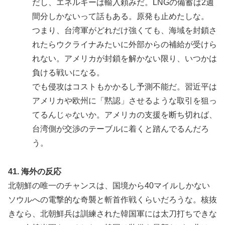
だし、エネルギーは輸入頼みだ。LNGの備蓄は2週
間分しかないって話もある。原発も止めたしな。
つまり、台湾軍がどれだけ強くても、海域を封鎖さ
れたらウクライナみたいに外部からの補給が受けら
れない。アメリカが封鎖を解かない限り、いつかは
負ける戦いになる。
でも侵攻はコストもかかるし予測不能だ。習近平は
アメリカや欧州に「黙認」させるような取引を狙っ
てるんじゃないか。アメリカの支援を断ち切れば、
台湾側が交渉のテーブルに着くと踏んでるんだろ
う。
41. 海外の反応
北朝鮮の唯一のチャンスは、国境から40マイルしかない
ソウルへの電撃的な奇襲と斬首作戦くらいだろうな。核抜
きなら、北朝鮮兵は訓練された韓国軍には太刀打ちできな