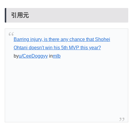
引用元
Barring injury, is there any chance that Shohei
Ohtani doesn't win his 5th MVP this year?
by
u/CeeDoggyy
in
mlb