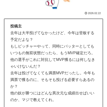
【激震】韓国人「韓国サッカー協会、W杯・五輪で複数
▶
回の性接待を行い審判を買収していたことが発覚…（ﾌﾞ
2026.02.22
ﾙﾌﾞﾙ」＝韓国の反応
投稿主
韓国、日本で韓国籍のインフルエンサーが7台の車に当
▶
去年は大半投げてなかったけど、今年は登板する
て逃げして逮捕されたのに「また日本は嫌韓しようとし
ている」と決めつけて責任転嫁
予定だよな？
もしピッチャーやって、同時にバッターとしても
外国人「使い捨てだ」FIFA会長、辞任危機でトランプ政
▶
いつもの無双状態だったら、もうMVP確定だろ。
権に泣き付くも無視されて海外失笑！【海外の反応】
他の選手がこれに対抗してMVP獲るには何しなき
ライバルのリコに身体で賞金払わせる話やりてえ
▶
ゃいけないんだ？
韓国内で続く反日的雰囲気…日本不買運動の広報チラシ
▶
去年は投げてなくても満票MVPだったし。今年も
を受け取った日本人留学生困惑＝韓国の反応
満票で獲るのに、そもそも投げる必要すらあるの
【悲報】中川翔子(41)「Xはもう愚痴だらけだから開き
▶
か？
たくない」
他の奴が勝つにはどんな異次元な成績出せばいい
【激震】韓国人「韓国サッカー協会、W杯・五輪で複数
▶
のか、マジで教えてくれ。
回の性接待を行い審判を買収していたことが発覚…（ﾌﾞ