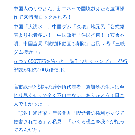
中国人のリウさん、新エネ車で国境越えたら遠隔操
作で30時間ロックされる！
中国「大洪水！」中国ダム「決壊」地元民「公式発
表より死者多い！」中国政府「住民拘束！（安否不
明」中国当局「救助隊動画も削除」台風13号「三峡
ダム接近中」→
かつて650万部を誇った「週刊少年ジャンプ」、発行
部数が初の100万部割れ
高市総理と対話の避難所代表者「避難所の生活は至
れり尽くせりで全く不自由ない、ありがとう！日本
人でよかった！」
【悲報】愛煙家・岸谷蘭丸「喫煙者の権利がマジで
侵害されてる」と私見 「いくら税金を我々が払っ
てるんだと」