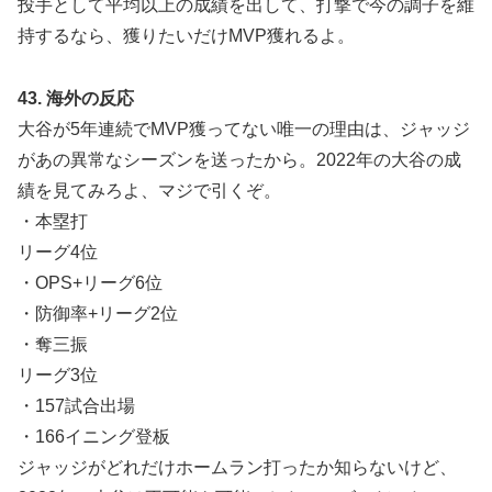
投手として平均以上の成績を出して、打撃で今の調子を維
持するなら、獲りたいだけMVP獲れるよ。
43. 海外の反応
大谷が5年連続でMVP獲ってない唯一の理由は、ジャッジ
があの異常なシーズンを送ったから。2022年の大谷の成
績を見てみろよ、マジで引くぞ。
・本塁打
リーグ4位
・OPS+リーグ6位
・防御率+リーグ2位
・奪三振
リーグ3位
・157試合出場
・166イニング登板
ジャッジがどれだけホームラン打ったか知らないけど、