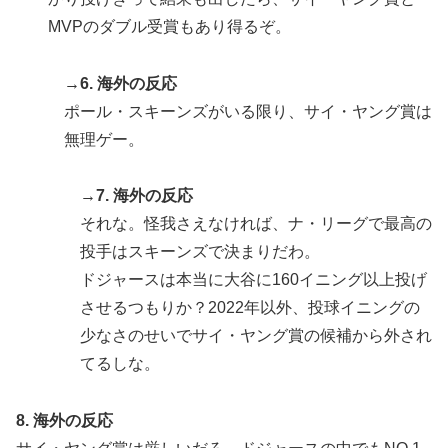
韓国人「日本でヤバい作品ばかりアニメ化してて心配に
▶
MVPのダブル受賞もあり得るぞ。
なる…」
海外「世界で日本を死守するぞ！」 日本の消防署を訪
▶
→6. 海外の反応
れたちびっ子集団が世界をメロメロに
ポール・スキーンズがいる限り、サイ・ヤング賞は
欧州「日本だけ反則だろ…」 世界の『日本びいき』に
▶
無理ゲー。
ヨーロッパ全土から不満の声
→7. 海外の反応
それな。怪我さえなければ、ナ・リーグで最高の
投手はスキーンズで決まりだわ。
ドジャースは本当に大谷に160イニング以上投げ
させるつもりか？2022年以外、投球イニングの
少なさのせいでサイ・ヤング賞の候補から外され
てるしな。
8. 海外の反応