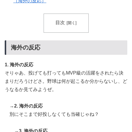
【海外の反応】
（海外の反応）
人類は広島から何を学んだのか 原爆投下から81年、核
▶
兵器が再び増え始めた世界【海外の反応・解説】
目次
海外「誰か助けて！日本で不思議な瓶に入った飲み物を
▶
貰ったんだけど、これってどうやって開けるんだ！？」
【海外の反応】
海外の反応
海外「日本なんて行くんじゃなかった…」 日本を知っ
▶
てしまったディズニー信者、帰国後『本家』に失望する
1. 海外の反応
事態に
そりゃあ、投げても打ってもMVP級の活躍をされたら決
外国人「2002年W杯は?」韓国サッカーに衝撃的不祥
▶
まりだろうけどさ。野球は何が起こるか分からないし、ど
事！W杯予選でレフリーへの性的接待発覚！海外騒然！
うなるか見てみようぜ。
【海外の反応】
韓国人「PSG、日本の鈴木彩艶に約60億円で正式オファ
▶
→2. 海外の反応
ー・・・」→「あいつがそれほどなのか（ﾌﾞﾙﾌﾞﾙ）」
別にそこまで好投しなくても当確じゃね？
「レギュラーとして出れるとは思わない...
韓国人「SKハイニックスが10%台の暴落！外国人投資
▶
→3. 海外の反応