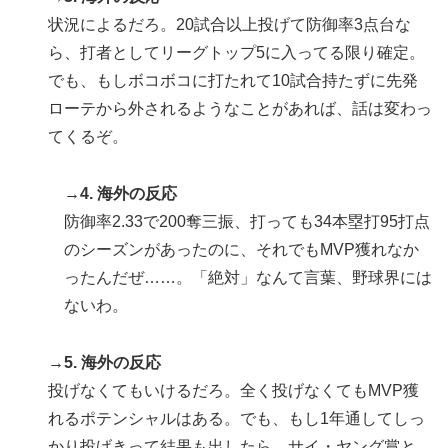
家と機関が売り越しを仕掛けコスピが4%を超える大幅
状況によるだろ。20試合以上投げて防御率3点台な
な下落‥」
ら、打者としてリーグトップ5に入ってる限り確定。
【海外の反応】ネット上での中国のプロパガンダ工作っ
▶
でも、もしボコボコに打たれて10試合持たずに先発
てどれくらいあるんだろうな → 「どこの国も同じよう
ローテから外されるようなことがあれば、話は変わっ
なことをやってるよな」「中国に関する情報はマジで両
極端なものしかない」
てくるぞ。
海外「もう日本を離れるなよ！」 助っ人外国人にも敬
▶
意を払う日本人の姿に感動の声が殺到
→4. 海外の反応
防御率2.33で200奪三振、打っても34本塁打95打点
【海外の反応】今永昇太、好調の秘訣はスマホ画面だと
▶
のシーズンがあったのに、それでもMVP獲れなか
イマナガ節を炸裂「NPBでは面白さが必須条件なの？」
ったんだぜ……。「絶対」なんて言葉、野球界には
韓国人「日本でヤバい作品ばかりアニメ化してて心配に
▶
ないわ。
なる…」
韓国人「韓国サッカー協会W杯予選で外国人審判に性接
▶
→5. 海外の反応
待したことが発覚！」
投げなくてもいけるだろ。全く投げなくてもMVP獲
無気力な韓国代表、オーストリアにも0-1で敗北…3月の
▶
れるポテンシャルはある。でも、もし1年通してしっ
Aマッチは2敗で終＝韓国の反応
かり投げきって結果も出したら、サイ・ヤング賞と