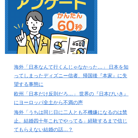
海外「日本なんて行くんじゃなかった…」 日本を知
ってしまったディズニー信者、帰国後『本家』に失
望する事態に
欧州「日本だけ反則だろ…」 世界の『日本びいき』
にヨーロッパ全土から不満の声
海外「うちは同じ日に二人とも不機嫌になるのは禁
止。結婚四十年これでやってる」経験するまで信じ
てもらえない結婚の話…？