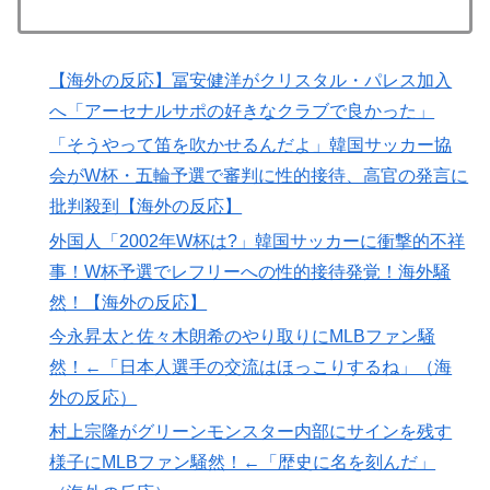
ﾙﾌﾞﾙ」＝韓国の反応
韓国人「日本には韓国みたいなドラッグストアがないの
▶
で韓国が羨ましくて羨ましくて仕方がないんだそうで
【海外の反応】冨安健洋がクリスタル・パレス加入
す」
へ「アーセナルサポの好きなクラブで良かった」
【海外の反応】冨安健洋がクリスタル・パレス加入へ
▶
「そうやって笛を吹かせるんだよ」韓国サッカー協
「アーセナルサポの好きなクラブで良かった」
会がW杯・五輪予選で審判に性的接待、高官の発言に
外国人「2026年バロンドールは誰が受賞すべき?」エン
▶
批判殺到【海外の反応】
バペ、今季無冠でも初受賞か!?海外ファンが考える本命
外国人「2002年W杯は?」韓国サッカーに衝撃的不祥
とは!?【海外の反応】
事！W杯予選でレフリーへの性的接待発覚！海外騒
【海外の反応】野球を観はじめたばかりなんだが大谷翔
▶
然！【海外の反応】
平って投手としてはどれくらいのレベルなの？ → 「ト
今永昇太と佐々木朗希のやり取りにMLBファン騒
ップ層ではあるが二刀流の影響で超一流とまでは言えな
然！←「日本人選手の交流はほっこりするね」（海
いイメージ」「投手に専念したらサイヤングも獲れると
外の反応）
思うんだけどな」
村上宗隆がグリーンモンスター内部にサインを残す
外国人「2002年W杯は?」韓国サッカーに衝撃的不祥
▶
様子にMLBファン騒然！←「歴史に名を刻んだ」
事！W杯予選でレフリーへの性的接待発覚！海外騒然！