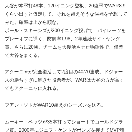
大谷が本塁打48本、120イニング登板、20盗塁でWAR8.9
くらい出すと仮定して、それを超えそうな候補を予想して
みた。確率は上から順な。
ポール・スキーンズが200イニング投げて、パイレーツを
プレーオフに導く。防御率1.98、2年連続サイ・ヤング
賞、さらに20勝。チームを大復活させた物語性で、僅差
で大谷をまくる。
アクーニャが完全復活して2度目の40/70達成。ドジャー
スの勝ちすぎに飽きた投票者が、WARは大谷の方が高く
てもアクーニャに入れる。
フアン・ソトがWAR10超えのシーズンを送る。
ムーキー・ベッツが35本打ってショートでゴールドグラ
ブ賞。2000年にジェフ・ケントがボンズを抑えてMVP獲