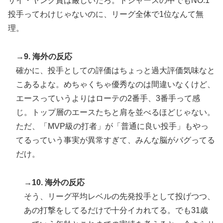
サイ・ヤング賞は厳しいだろ。ドジャースの中でもNO.1
投手ってわけじゃないのに、リーグ全体で1位なんて無
理。
→9. 海外の反応
確かに、投手としての評価はちょっと過大評価気味なと
こあるよな。めちゃくちゃ優秀なのは間違いなくけど、
エースっていうよりはローテの2番手、3番手って感
じ。トップ層のエースたちと肩を並べるほどじゃない。
ただ、「MVP級の打者」が「普通に良い投手」もやっ
てるっていう事実が異常すぎて、みんな脳がバグってる
だけ。
→10. 海外の反応
そう、リーグ平均レベルの先発投手として投げつつ、
あの打撃をしてるだけで十分イカれてる。でも31歳