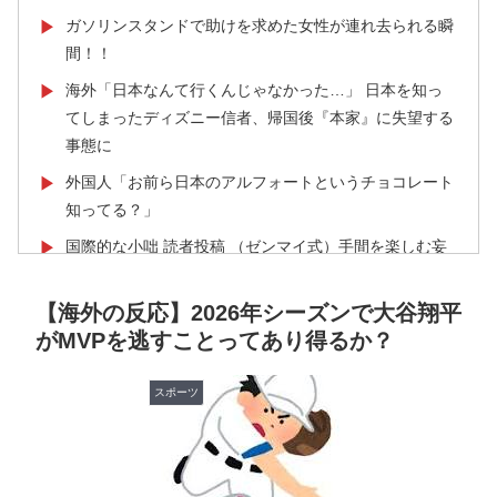
ガソリンスタンドで助けを求めた女性が連れ去られる瞬
▶
間！！
海外「日本なんて行くんじゃなかった…」 日本を知っ
▶
てしまったディズニー信者、帰国後『本家』に失望する
事態に
外国人「お前ら日本のアルフォートというチョコレート
▶
知ってる？」
国際的な小咄 読者投稿 （ゼンマイ式）手間を楽しむ妄
▶
想？
【海外の反応】2026年シーズンで大谷翔平
海外「うちは同じ日に二人とも不機嫌になるのは禁止。
▶
がMVPを逃すことってあり得るか？
結婚四十年これでやってる」経験するまで信じてもらえ
ない結婚の話…？
スポーツ
ロシア「お前らの国にある似非エッフェル塔を見せてく
▶
れ！」
海外「全部日本の真似だったのか…」 日本の普通のテ
▶
レビ番組が最新SNSの数十年先を行っていたと話題に