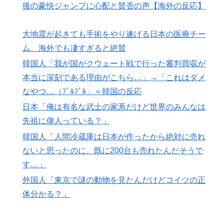
後の豪快ジャンプに心配と賛否の声【海外の反応】
海外でも凄すぎると絶賛
【海外の反応】アルゼンチン協会、FIFA会長に確固たる
▶
大地震が起きても手術をやり遂げる日本の医療チー
支持を表明「隠す気もないんだなｗ」
ム、海外でも凄すぎると絶賛
軽飛行機が屋根すれすれを抜けて飛行場へ、車輪を出さ
▶
韓国人「我が国がクウェート戦で行った審判買収が
ないまま胴体着陸「これよりひどい着陸なら山ほど見て
きた」【海外の反応】
本当に深刻である理由がこちら…」→「これはダメ
なやつ…（ﾌﾞﾙﾌﾞﾙ」＝韓国の反応
海外「素晴らしい！」日本が買収したUSスチール驚異
▶
の大復活に米国人が大喜び
日本「俺は有名な武士の家系だけど世界のみんなは
先祖に偉人っている？」
日本旅行キャンセルすべきか…1万年ぶり史上最大級の
▶
火山の兆し＝韓国の反応
韓国人「人間冷蔵庫は日本が作ったから絶対に売れ
ないと思ったのに、既に200台も売れたんだそうで
【衝撃】韓国人「エボシ御前の声の人、若い頃がこれか
▶
よ」
す…」
イチローさん「僕は本を読まない。好きなアニメはドラ
外国人「東京で謎の動物を見たんだけどコイツの正
▶
ゴンボール」【海外の反応】
体分かる？」
海外「日本人はなんて気高いんだ！」 英高級紙も驚愕
▶
した極限の中の日本人の姿に世界が衝撃