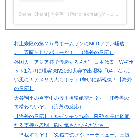
てしまったディズニー信者、帰国後『本家』に失望する
事態に
Shohei Ohtani | 大谷翔平(@shoheiohtani)がシェアした投稿
海外「全部日本の真似だったのか…」 日本の普通のテ
▶
レビ番組が最新SNSの数十年先を行っていたと話題に
韓国が独自開発したと自慢する甘いトマト、実はそこら
▶
村上宗隆の第２５号ホームランにMLBファン騒然！
辺のトマトに砂糖水を注入していただけなのが判明して
←「素晴らしいパワーだ！」（海外の反応）
大問題にw
外国人「アジア杯で優勝するんだ」日本代表、W杯ポ
海外「海外発祥なのに、今では日本で定着してるものっ
▶
ット1入りに現実味!?2030大会で出場枠「64」なら追
て何？その逆も教えて！」（海外の反応）
い風に！アメリカ人もポット1争いに熱視線！【海外
韓国人「日本メディアが2002年ワールドカップ韓国準
▶
の反応】
決勝も調査すべきと主張！」→「英国メディアも一斉に
大谷翔平の今季中の投手復帰絶望か？←「打者専念
指摘‥」
で構わないぞ」（海外の反応）
韓国人「我が国がクウェート戦で行った審判買収が本当
▶
【海外の反応】アルゼンチン協会、FIFA会長に確固
に深刻である理由がこちら…」→「これはダメなやつ…
たる支持を表明「隠す気もないんだなｗ」
（ﾌﾞﾙﾌﾞﾙ」＝韓国の反応
「怪我するぞ！」30歳でのメジャーデビュー、三振
大地震が起きても手術をやり遂げる日本の医療チーム、
▶