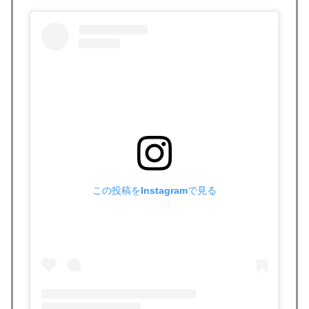
目指す」
海外「親が買った覚えのないプレゼントが山積みなのに
▶
誰も騒がない」サンタ映画最大の設定の穴…？
【MLB】化け物みたいな球を投げるクローザーを先発に
▶
転向させないのはなんで？ → 「100mとマラソンの違
い」「先発は2－3種類の一級品の変化球が必要だから
な」
韓国人「フランスの有力紙も大韓サッカー協会前代未聞
▶
の不祥事を詳細に報道！」→「国際的スキャンダルに発
展してしまう‥」
この投稿をInstagramで見る
アメリカ「お前らの国でしか愛されてないものってあ
▶
る？」日本「納豆」
【衝撃】韓国人「日本の名門女子校、漫画のままかよ」
▶
海外「さすが日本！」日本とドイツの仕事効率の差が分
▶
かる数字に海外が大騒ぎ
海外「日本なんて行くんじゃなかった…」 日本を知っ
▶