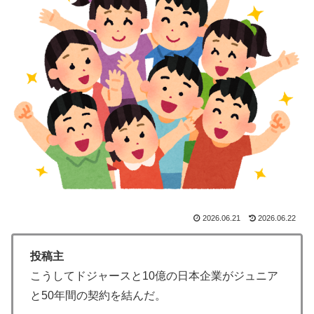
大地震が起きても手術をやり遂げる日本の医療チーム、
▶
海外でも凄すぎると絶賛
スカトロ野郎「今日仕事が終わったらやっとうんこが食
▶
べられるぞ」←こんなやつが実在する事実
大地震が起きても手術をやり遂げる日本の医療チーム、
▶
海外でも凄すぎると絶賛
外国人「アジア杯で優勝するんだ」日本代表、W杯ポッ
▶
ト1入りに現実味!?2030大会で出場枠「64」なら追い風
に！アメリカ人もポット1争いに熱視線！【海外の反
応】
ぺこぱ松蔭寺「みんな右とか左とか拘りすぎ。思想関係
▶
2026.06.21
2026.06.22
なく応援しようよ」
新聞さん、壮大な縦読みを仕込んでしまうwww
▶
投稿主
こうしてドジャースと10億の日本企業がジュニア
韓国人「トヨタが2027年に次世代ハイブリッドバッテ
▶
と50年間の契約を結んだ。
リーを導入へ！最大1000kmの航続距離や超高速充電を