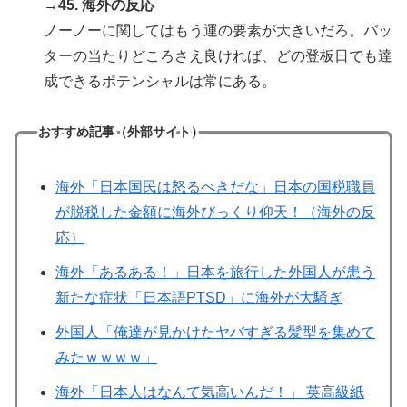
→45. 海外の反応
ノーノーに関してはもう運の要素が大きいだろ。バッ
ターの当たりどころさえ良ければ、どの登板日でも達
成できるポテンシャルは常にある。
おすすめ記事（外部サイト）
海外「日本国民は怒るべきだな」日本の国税職員
が脱税した金額に海外びっくり仰天！（海外の反
応）
海外「あるある！」日本を旅行した外国人が患う
新たな症状「日本語PTSD」に海外が大騒ぎ
外国人「俺達が見かけたヤバすぎる髪型を集めて
みたｗｗｗｗ」
海外「日本人はなんて気高いんだ！」 英高級紙