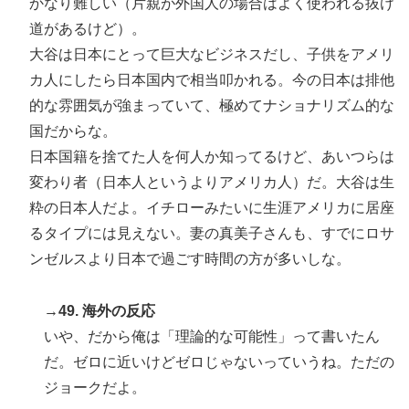
かなり難しい（片親が外国人の場合はよく使われる抜け
道があるけど）。
大谷は日本にとって巨大なビジネスだし、子供をアメリ
カ人にしたら日本国内で相当叩かれる。今の日本は排他
的な雰囲気が強まっていて、極めてナショナリズム的な
国だからな。
日本国籍を捨てた人を何人か知ってるけど、あいつらは
変わり者（日本人というよりアメリカ人）だ。大谷は生
粋の日本人だよ。イチローみたいに生涯アメリカに居座
るタイプには見えない。妻の真美子さんも、すでにロサ
ンゼルスより日本で過ごす時間の方が多いしな。
→49. 海外の反応
いや、だから俺は「理論的な可能性」って書いたん
だ。ゼロに近いけどゼロじゃないっていうね。ただの
ジョークだよ。