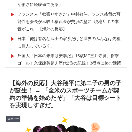
がまさに経験値である」
フランス人「欲張りすぎだ」中村敬斗、ランス残留の可
▶
能性を会長が示唆！移籍金が交渉の壁に..現地サポの本
音がこれ！【海外の反応】
日本「俺は有名な武士の家系だけど世界のみんなは先祖
▶
に偉人っている？」
外国人「日本の未来は安泰だ」16歳MF三井寺眞、衝撃
▶
ゴール！久保建英超え歴代2位の記録！3得点に絡む活躍
で海外絶賛！【海外の反応】
「1個9,983キロカロリー、成人が4〜5日かけて食べる
▶
【海外の反応】大谷翔平に第二子の男の子
量」店名は『心臓発作グリル』、そこで本当に心臓発作
が誕生！ → 「全米のスポーツチームが契
が起きた日
約の準備を始めたぞ」「大谷は目標シート
を実現しすぎだ」
韓国人「日本メディアが大型台風13号が急カーブで韓国
▶
方面に向かって来ると予報！」→「予想外の進路‥」
スポーツ
【伝説の100得点、いまだ都市伝説扱い】海外「バムの
▶
83点でようやく信じた」