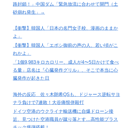
路封鎖！」中国ダム「緊急放流に合わせて開門（土
砂崩れ発生」→
【衝撃】韓国人「日本の名門女子校、漫画のままか
よ」
【衝撃】韓国人「エボシ御前の声の人、若い頃がこ
れかよ」
「1個9,983キロカロリー、成人が4〜5日かけて食べ
る量」店名は『心臓発作グリル』、そこで本当に心
臓発作が起きた日
海外の反応 佐々木朗希QSも、ドジャース逆転サヨ
ナラ負けで7連敗！大谷痛恨併殺打
ドイツ空港のウクライナ輸送機に自爆ドローン接
近、見つけた空港職員が蹴り落とす…高性能プラス
チック爆弾搭載！