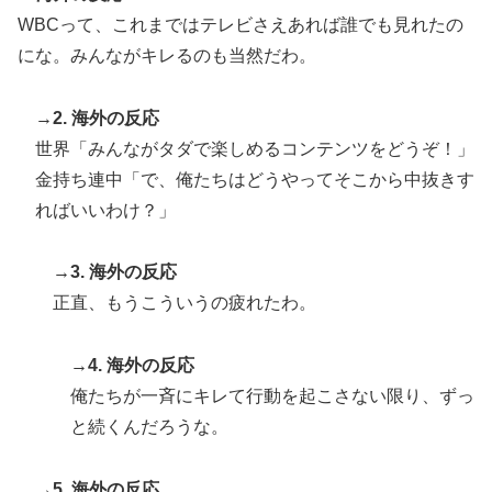
しい…（ﾌﾞﾙﾌﾞﾙ」＝韓国の反応
WBCって、これまではテレビさえあれば誰でも見れたの
にな。みんながキレるのも当然だわ。
アメリカ「お前らの国でしか愛されてないものってあ
▶
る？」日本「納豆」
→2. 海外の反応
スカトロ野郎「今日仕事が終わったらやっとうんこが食
▶
世界「みんながタダで楽しめるコンテンツをどうぞ！」
べられるぞ」←こんなやつが実在する事実
金持ち連中「で、俺たちはどうやってそこから中抜きす
【海外の反応】アルゼンチン協会、FIFA会長に確固たる
▶
ればいいわけ？」
支持を表明「隠す気もないんだなｗ」
海外「さすが日本！」日本とドイツの仕事効率の差が分
▶
→3. 海外の反応
かる数字に海外が大騒ぎ
正直、もうこういうの疲れたわ。
外国人「アジア杯で優勝するんだ」日本代表、W杯ポッ
▶
ト1入りに現実味!?2030大会で出場枠「64」なら追い風
→4. 海外の反応
に！アメリカ人もポット1争いに熱視線！【海外の反
俺たちが一斉にキレて行動を起こさない限り、ずっ
応】
と続くんだろうな。
軽飛行機が屋根すれすれを抜けて飛行場へ、車輪を出さ
▶
ないまま胴体着陸「これよりひどい着陸なら山ほど見て
きた」【海外の反応】
→5. 海外の反応