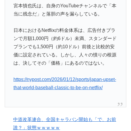
量」店名は『心臓発作グリル』、そこで本当に心臓発作
宮本慎也氏は、自身のYouTubeチャンネルで「本
が起きた日
当に残念だ」と落胆の声を漏らしている。
日本「俺は有名な武士の家系だけど世界のみんなは先祖
▶
に偉人っている？」
日本におけるNetflixの料金体系は、広告付きプラ
韓国人「熊本地震で見る日本の土木技術の完全勝利をご
▶
ンで月額1,000円（約6ドル）未満、スタンダード
覧ください」→「これはすごいわ」「こういうのを見る
プランでも1,500円（約10ドル）前後と比較的安
と日本人は何か適当に作る感じがしない・・・」「あれ
価に設定されている。しかし、人々の憤りの根源
がまさに経験値である」
は、決してその「価格」にあるのではない。
【衝撃】韓国人「エボシ御前の声の人、若い頃がこれか
▶
よ」
https://nypost.com/2026/01/12/sports/japan-upset-
海外「素晴らしい！」日本が買収したUSスチール驚異
▶
that-world-baseball-classic-to-be-on-netflix/
の大復活に米国人が大喜び
韓国人「フランスの有力紙も大韓サッカー協会前代未聞
▶
の不祥事を詳細に報道！」→「国際的スキャンダルに発
展してしまう‥」
中道改革連合、全国キャラバン開始も「で、お前
韓国人「日本メディアが大型台風13号が急カーブで韓国
誰？」状態ｗｗｗｗｗ
▶