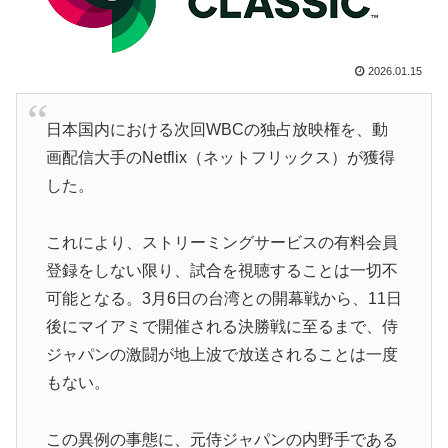
大問題にw
海外「日本なんて行くんじゃなかった…」 日本を知っ
▶
てしまったディズニー信者、帰国後『本家』に失望する
2026.01.15
事態に
【伝説の100得点、いまだ都市伝説扱い】海外「バムの
▶
日本国内における次回WBCの独占放映権を、動
83点でようやく信じた」
画配信大手のNetflix（ネットフリックス）が獲得
外国人「日本の未来は安泰だ」16歳MF三井寺眞、衝撃
▶
した。
ゴール！久保建英超え歴代2位の記録！3得点に絡む活躍
で海外絶賛！【海外の反応】
これにより、ストリーミングサービスの有料会員
韓国人「我が国がクウェート戦で行った審判買収が本当
▶
登録をしない限り、試合を視聴することは一切不
に深刻である理由がこちら…」→「これはダメなやつ…
可能となる。3月6日の台湾との開幕戦から、11日
（ﾌﾞﾙﾌﾞﾙ」＝韓国の反応
後にマイアミで開催される決勝戦に至るまで、侍
【衝撃】韓国人「日本の名門女子校、漫画のままかよ」
▶
ジャパンの激闘が地上波で放送されることは一度
海外「日本人はなんて気高いんだ！」 英高級紙も驚愕
▶
もない。
した極限の中の日本人の姿に世界が衝撃
「1個9,983キロカロリー、成人が4〜5日かけて食べる
▶
この異例の事態に、元侍ジャパンの内野手である