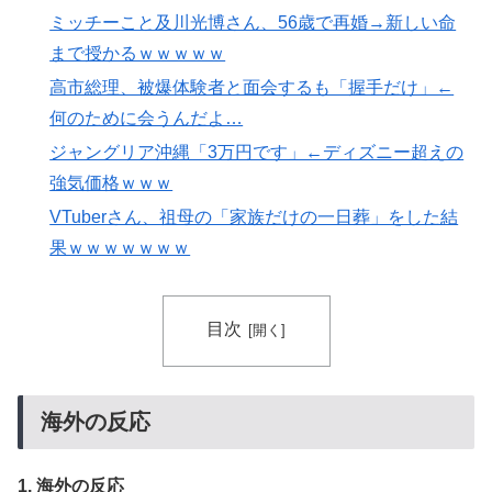
方面に向かって来ると予報！」→「予想外の進路‥」
ミッチーこと及川光博さん、56歳で再婚→新しい命
大地震が起きても手術をやり遂げる日本の医療チーム、
▶
まで授かるｗｗｗｗｗ
海外でも凄すぎると絶賛
高市総理、被爆体験者と面会するも「握手だけ」←
大地震が起きても手術をやり遂げる日本の医療チーム、
▶
何のために会うんだよ…
海外でも凄すぎると絶賛
ジャングリア沖縄「3万円です」←ディズニー超えの
海外「全部日本の真似だったのか…」 日本の普通のテ
▶
強気価格ｗｗｗ
レビ番組が最新SNSの数十年先を行っていたと話題に
VTuberさん、祖母の「家族だけの一日葬」をした結
海外「海外発祥なのに、今では日本で定着してるものっ
▶
果ｗｗｗｗｗｗｗ
て何？その逆も教えて！」（海外の反応）
3.1節がある月なのに…3月のカレンダーに日本の富士
▶
目次
山・大阪城・桜が描かれ物議＝韓国の反応
フランス人「欲張りすぎだ」中村敬斗、ランス残留の可
▶
能性を会長が示唆！移籍金が交渉の壁に..現地サポの本
海外の反応
音がこれ！【海外の反応】
韓国人「過去のW杯で韓国代表がドーピング検査をすり
▶
1. 海外の反応
抜けるように注射していたものがこちら…」→「恥ずか