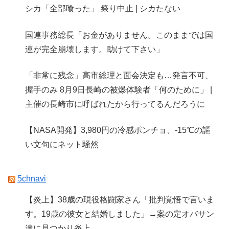
シカ「全部喰った」 祭り中止 | シカたない
国連事務総長「お金がありません。このままでは国
連が完全崩壊します。助けて下さい」
「非常に残念」高市総理と面会決定も…発言不可、
握手のみ 8月9日長崎の被爆体験者「何のために」 |
主催の長崎市に呼ばれたから行ってるんだろうに
【NASA開発】3,980円の冷感ポンチョ、-15℃の謳
い文句にネット騒然
5chnavi
【炎上】38歳の現役格闘家さん「批判覚悟で言いま
す。19歳の彼女と結婚しました」→案の定オバサン
達に見つかり炎上