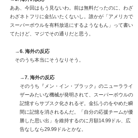
ああ、今回はもう見ないわ。前は無料だったのに、わざ
ぺこぱ松蔭寺「みんな右とか左とか拘りすぎ。思想関係
▶
わざネトフリに金払いたくないし。誰かが「アメリカで
なく応援しようよ」
スーパーボウルを有料放送にするようなもん」って書い
てたけど、マジでその通りだと思う。
→6. 海外の反応
そのうち本当にそうなりそう。
→7. 海外の反応
そのうち『メン・イン・ブラック』のニューラライ
ザーみたいな機械が発明されて、スーパーボウルの
記憶すらサブスク化されるぞ。金払うのをやめた瞬
間に記憶を消されるんだ。「自分の応援チームが優
勝した思い出」を維持するのに月額14.99ドル、広
告なしなら29.99ドルとかな。