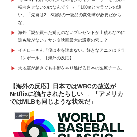
転向させないのはなんで？ → 「100mとマラソンの違
い」「先発は2－3種類の一級品の変化球が必要だから
な」
海外「親が買った覚えのないプレゼントが山積みなのに
▶
誰も騒がない」サンタ映画最大の設定の穴…？
イチローさん「僕は本を読まない。好きなアニメはドラ
▶
ゴンボール」【海外の反応】
大地震が起きても手術をやり遂げる日本の医療チーム、
▶
海外でも凄すぎると絶賛
【海外の反応】日本ではWBCの放送が
新聞さん、壮大な縦読みを仕込んでしまうwww
▶
Nrtflixに独占されたらしい → 「アメリカ
韓国人「日本メディアが2002年ワールドカップ韓国準
▶
ではMLBも同じような状況だ」
決勝も調査すべきと主張！」→「英国メディアも一斉に
指摘‥」
スポーツ
韓国が独自開発したと自慢する甘いトマト、実はそこら
▶
辺のトマトに砂糖水を注入していただけなのが判明して