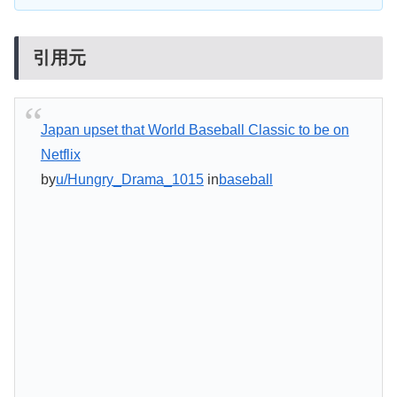
引用元
Japan upset that World Baseball Classic to be on
Netflix
by
u/Hungry_Drama_1015
in
baseball