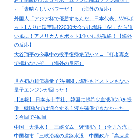
村上宗隆の第２５号ホームランにMLBファン騒然！
←「素晴らしいパワーだ！」（海外の反応）
外国人「アジア杯で優勝するんだ」日本代表、W杯ポ
ット1入りに現実味!?2030大会で出場枠「64」なら追
い風に！アメリカ人もポット1争いに熱視線！【海外
の反応】
大谷翔平の今季中の投手復帰絶望か？←「打者専念
で構わないぞ」（海外の反応）
世界初の超伝導量子熱機関…燃料もピストンもない
量子エンジンが回った！
【速報】 日本赤十字社、韓国に超希少血液Jr(a-)を提
供「韓国内では適合する血液を確保できなかった」
※今回で4回目
中国「大洪水！」三峡ダム「9門開放！（全力放流」
中国都市「三峡沿線の道路水没」中国政府「高速道