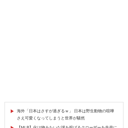
海外「日本はさすが過ぎるｗ」 日本は野生動物の喧嘩
▶
さえ可愛くなってしまうと世界が騒然
【MLB】化け物みたいな球を投げるクローザーを先発に
▶