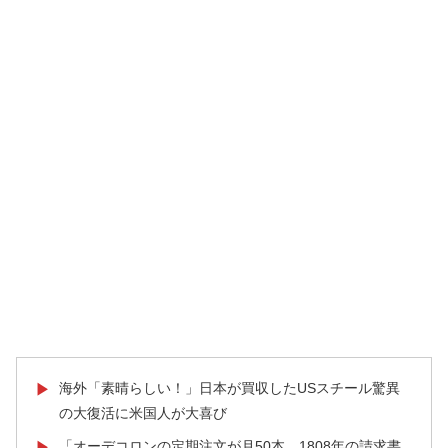
海外「素晴らしい！」日本が買収したUSスチール驚異
▶
の大復活に米国人が大喜び
「オーデコロンの定期注文が月50本、1808年の請求書
▶