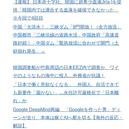
【速報】 日本赤十字社、韓国に超希少血液Jr(a-)を提
供「韓国内では適合する血液を確保できなかった」
※今回で4回目
中国「大洪水！」三峡ダム「9門開放！（全力放流」
中国都市「三峡沿線の道路水没」中国政府「高速道
路封鎖！」中国ダム「緊急放流に合わせて開門（土
砂崩れ発生」→
韓国調査船が竹島周辺の日本EEZ内で調査か、ワイ
ヤのようなもの海中に投入…外務省が抗議！
「日本で働く意欲なくなる」 外国人、自活できて
も新要件「届かない」…永住許可厳格化で「日本離
れ」か
Google DeepMind再編 「Googleを作った男」ディ
ーンが去り、本体は稼ぐAIへ舵を切る【海外の反応・
解説】