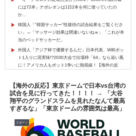
には72本」ナポレオンは1日2本を何に使っていたの
か…
韓国人「“韓国サッカー”性接待の試合結果をご覧くださ
▶
い」→「マッサージ効果は間違いないねｗ」「これが本
当のベッドサッカーだ」
外国人「アジア杯で優勝するんだ」日本代表、W杯ポッ
▶
ト1入りに現実味!?2030大会で出場枠「64」なら追い風
に！アメリカ人もポット1争いに熱視線！【海外の反
応】
3.1節がある月なのに…3月のカレンダーに日本の富士
▶
【海外の反応】東京ドームで日本vs台湾の
山・大阪城・桜が描かれ物議＝韓国の反応
試合を見に行ってきた！！！！ → 「大谷
翔平のグランドスラムを見れたなんて最高
海外「日本はさすが過ぎるｗ」 日本は野生動物の喧嘩
▶
すぎるな」「東京ドームの雰囲気は最高」
さえ可愛くなってしまうと世界が騒然
大地震が起きても手術をやり遂げる日本の医療チーム、
▶
スポーツ
海外でも凄すぎると絶賛
韓国人「韓国サッカー協会関係者が『不適切接待は慣行
▶