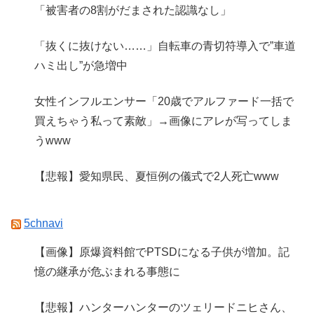
「被害者の8割がだまされた認識なし」
「抜くに抜けない……」自転車の青切符導入で”車道
ハミ出し”が急増中
女性インフルエンサー「20歳でアルファード一括で
買えちゃう私って素敵」→画像にアレが写ってしま
うwww
【悲報】愛知県民、夏恒例の儀式で2人死亡www
5chnavi
【画像】原爆資料館でPTSDになる子供が増加。記
憶の継承が危ぶまれる事態に
【悲報】ハンターハンターのツェリードニヒさん、