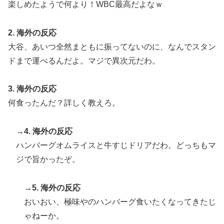
楽しめたようで何より！WBC最高だよなｗ
韓国人「日本の柴犬くん散歩中の暑さに耐えられなかっ
▶
た結果」
2. 海外の反応
「これ以上続けるならケーキは無しだよ」娘のロウソク
▶
大谷、あいつ全然まともに振ってないのに、なんでスタン
を何度も吹き消した7歳、その日だけ皿が回ってこなか
った
ドまで運べるんだよ。マジで異次元だわ。
外国人「日本の未来は安泰だ」16歳MF三井寺眞、衝撃
▶
3. 海外の反応
ゴール！久保建英超え歴代2位の記録！3得点に絡む活躍
で海外絶賛！【海外の反応】
何食ったんだ？詳しく教えろ。
→4. 海外の反応
ハンバーグオムライスと牛すじドリアだわ。どっちもマ
ジで旨かったぞ。
→5. 海外の反応
おいおい、極味やのハンバーグ食いたくなってきたじ
ゃねーか。