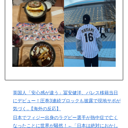
説】
【海外の反応】日本政府が、アメリカ政府によるネット
▶
ミームとしての任天堂やポケモン使用に対して警告 →
「若者票を集めたいんだろうな」「任天堂の法務部隊が
出てくるぞ」
海外「日本人はなんて気高いんだ！」 英高級紙も驚愕
▶
した極限の中の日本人の姿に世界が衝撃
韓国人「我が国がクウェート戦で行った審判買収が本当
▶
に深刻である理由がこちら…」→「これはダメなやつ…
（ﾌﾞﾙﾌﾞﾙ」＝韓国の反応
韓国人「韓国サッカー協会の性接待報道、海外でも大騒
▶
英国人「安心感が違う」冨安健洋、パレス移籍当日
ぎに・・・2002年W杯4強の記録取り消しの声も」
にデビュー！圧巻3連続ブロックも披露で現地サポが
→「マジで国の恥だ」「2002年まで疑う価値がある」
気づく..【海外の反応】
「国民や国が築いた国格をサッカー選手が足で蹴り飛ば
すね」
日本でフィジー出身のラグビー選手が熱中症で亡く
外国人「俺達が見かけたヤバすぎる髪型を集めてみたｗ
なったことに世界が騒然！←「日本は絶対におかし
▶