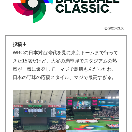
だった』と衝撃発言！日韓ワールドカップ4強にも疑い
の視線が向けられる」
【海外の反応】アルゼンチン協会、FIFA会長に断固たる
▶
2026.03.08
支持を表明「隠す気もないんだなｗ」
海外「消火栓もフェイクだから消防士が右往左往する中
▶
投稿主
国www」
WBCの日本対台湾戦を見に東京ドームまで行って
【海外の反応】アルゼンチン協会、FIFA会長に確固たる
▶
きた15歳だけど、大谷の満塁弾でスタジアムの熱
支持を表明「隠す気もないんだなｗ」
気が一気に爆発して、マジで鳥肌もんだったわ。
英国人「安心感が違う」冨安健洋、パレス移籍当日にデ
▶
日本の野球の応援スタイル、マジで最高すぎる。
ビュー！圧巻3連続ブロックも披露で現地サポが気づく..
【海外の反応】
韓国人「日本がここまでの観光大国に発展した本当の理
▶
由がこちら…」→「昔から日本は愛されてた…（ﾌﾞﾙﾌﾞ
ﾙ」＝韓国の反応
Google DeepMind再編 「Googleを作った男」ディー
▶
ンが去り、本体は稼ぐAIへ舵を切る【海外の反応・解