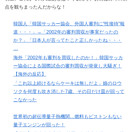
点を観ちまったんだからな！
韓国人「韓国サッカー協会、外国人審判に“性接待”報
道・・・」→「2002年の審判買収が事実だったの
か？」「日本人が言ってたこと正しかったね・・・
…
海外「2002年も審判を買収したのか！」韓国サッカ
ー協会による国際試合の審判買収が発覚し大騒ぎ！
【海外の反応】
「これ以上続けるならケーキは無しだよ」娘のロウ
ソクを何度も吹き消した7歳、その日だけ皿が回って
こなかった
世界初の超伝導量子熱機関…燃料もピストンもない
量子エンジンが回った！