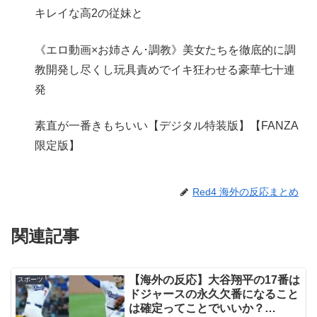
キレイな高2の従妹と
《エロ動画×お姉さん･調教》美女たちを徹底的に調
教開発し尽くし玩具責めでイキ狂わせる豪華七十連
発
素直が一番きもちいい【デジタル特装版】【FANZA
限定版】
Red4 海外の反応まとめ
関連記事
【海外の反応】大谷翔平の17番は
スポーツ
ドジャースの永久欠番になること
は確定ってことでいいか？