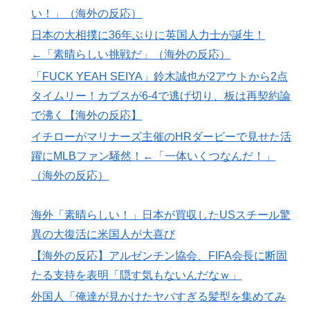
ｗｗｗ」
い！」（海外の反応）
インドネシアの西パプアでアメリカ人パイロット殺害を
▶
日本の大相撲に36年ぶりに英国人力士が誕生！
武装組織が主張。
←「素晴らしい挑戦だ」（海外の反応）
海外「日本人はなんて気高いんだ！」 英高級紙も驚愕
▶
「FUCK YEAH SEIYA」鈴木誠也が2アウトから2点
した極限の中の日本人の姿に世界が衝撃
タイムリー！カブスが6-4で逃げ切り、板は再契約論
日本「俺は有名な武士の家系だけど世界のみんなは先祖
▶
で沸く【海外の反応】
に偉人っている？」
イチローがマリナーズ主催のHRダービーで見せた活
韓国人「韓国サッカー協会、外国人審判に“性接待”報
▶
躍にMLBファン騒然！←「一体いくつなんだ！」
道・・・」→「2002年の審判買収が事実だったの
（海外の反応）
か？」「日本人が言ってたこと正しかったね・・・...
【朗報】寺田心、ベンチプレス110kgwww
▶
海外「素晴らしい！」日本が買収したUSスチール驚
異の大復活に米国人が大喜び
【海外の反応】“新タナスコ”のディアスが地雷すぎる件
▶
「大谷と山本だけしかまともな契約がない…」
【海外の反応】アルゼンチン協会、FIFA会長に断固
たる支持を表明「隠す気もないんだなｗ」
【夏の風物詩】「うるさい」で消える?“盆踊り”存続の
▶
危機 会場数は20年で半減 騒音対策で“サイレント盆
外国人「俺達が見かけたヤバすぎる髪型を集めてみ