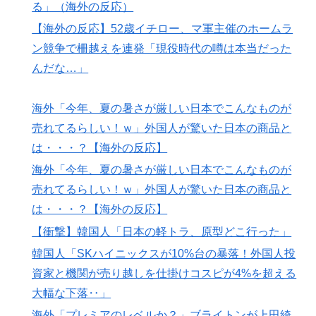
る」（海外の反応）
【海外の反応】52歳イチロー、マ軍主催のホームラ
ン競争で柵越えを連発「現役時代の噂は本当だった
んだな…」
海外「今年、夏の暑さが厳しい日本でこんなものが
売れてるらしい！ｗ」外国人が驚いた日本の商品と
は・・・？【海外の反応】
海外「今年、夏の暑さが厳しい日本でこんなものが
売れてるらしい！ｗ」外国人が驚いた日本の商品と
は・・・？【海外の反応】
【衝撃】韓国人「日本の軽トラ、原型どこ行った」
韓国人「SKハイニックスが10%台の暴落！外国人投
資家と機関が売り越しを仕掛けコスピが4%を超える
大幅な下落‥」
海外「プレミアのレベルか？」ブライトンが上田綺