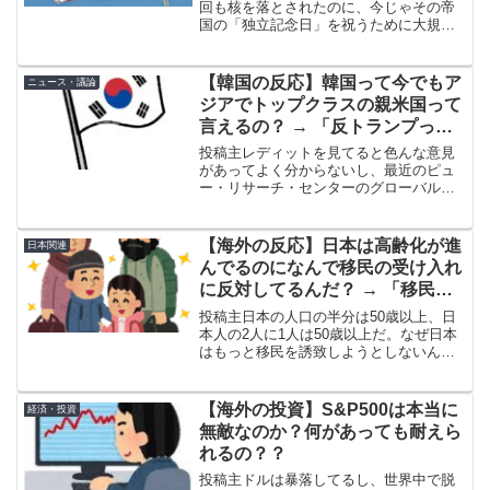
「実際、日本人の大半は独立記念
回も核を落とされたのに、今じゃその帝
国の「独立記念日」を祝うために大規模
日のことなんて知らないだろうけ
なドローンショーをやってる。81年間に
どな」
及ぶ占領、基地の設置、そして支配の結
末が、この国家規模のストックホルム症
【韓国の反応】韓国って今でもア
ニュース・議論
候群だ。イランが屈す...
ジアでトップクラスの親米国って
言えるの？ → 「反トランプって
だけで基本かなりの親米だぞ」
投稿主レディットを見てると色んな意見
「韓国が中国側につくことはあり
があってよく分からないし、最近のピュ
ー・リサーチ・センターのグローバル世
えない」
論調査でも、韓国の対米感情が悪化して
いるっていうデータが出ている。誰か分
かりやすくストレートな答えを教えてく
【海外の反応】日本は高齢化が進
日本関連
れ。 (adsbygoo...
んでるのになんで移民の受け入れ
に反対してるんだ？ → 「移民が
文化を破壊すると思ってるから
投稿主日本の人口の半分は50歳以上、日
な」「他国の失敗を見てきたから
本人の2人に1人は50歳以上だ。なぜ日本
はもっと移民を誘致しようとしないん
だろ」
だ？ (adsbygoogle = window.adsbygoogle
|| []).push({});海外の反応1. 海外の...
【海外の投資】S&P500は本当に
経済・投資
無敵なのか？何があっても耐えら
れるの？？
投稿主ドルは暴落してるし、世界中で脱