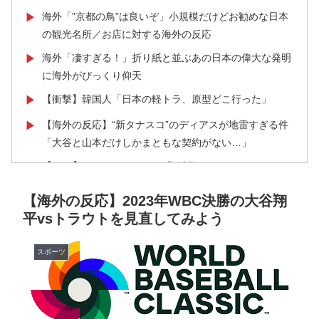
海外「”京都の鳥”は良いぞ」小規模だけどお勧めな日本
▶
の観光名所／お店に対する海外の反応
海外「凄すぎる！」折り紙と並ぶあの日本の偉大な発明
▶
に海外がびっくり仰天
【衝撃】韓国人「日本の軽トラ、原型どこ行った」
▶
【海外の反応】“新タナスコ”のディアスが地雷すぎる件
▶
「大谷と山本だけしかまともな契約がない…」
【MLB】ドジャースファン「7連敗はしんどいわ……」
▶
→ 「まだまだ7.5ゲーム差もあるんだぞ」「毎年暑い季
【海外の反応】2023年WBC決勝の大谷翔
節に負けることが増えるけど結局10月には勝って終わる
平vsトラウトを見直してみよう
んだよ」
英国人「安心感が違う」冨安健洋、パレス移籍当日にデ
▶
スポーツ
ビュー！圧巻3連続ブロックも披露で現地サポが気づく..
【海外の反応】
【韓国サッカー】性接待で審判買収！W杯予選7戦無敗
▶