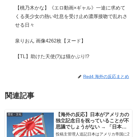
【桃乃木かな】《エロ動画×ギャル》一途に求めて
くる美少女の熱い吐息を受け止め濃厚接吻で乱れさ
せる日々
泉りおん 画像4262枚【ヌード】
【TL】助けた天使(?)は猫かぶり!?
Red4 海外の反応まとめ
関連記事
【海外の反応】日本がアメリカの
歴史・文化
独立記念日を祝っていることが不
思議でしょうがない → 「日本を
被害者扱いするのは斬新だな」
投稿主管理人追記日本はアメリカ帝国に2