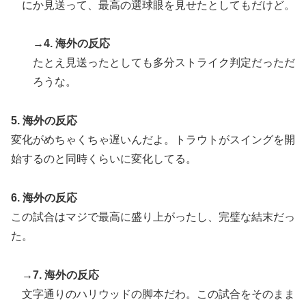
にか見送って、最高の選球眼を見せたとしてもだけど。
家と機関が売り越しを仕掛けコスピが4%を超える大幅
な下落‥」
→4. 海外の反応
海外「全部日本の真似だったのか…」 日本の普通のテ
▶
たとえ見送ったとしても多分ストライク判定だっただ
レビ番組が最新SNSの数十年先を行っていたと話題に
ろうな。
焦げだらけの業務用鉄板が水と蒸気で鏡のようにピカピ
▶
カに「味が全部流れていく！」【海外の反応】
5. 海外の反応
変化がめちゃくちゃ遅いんだよ。トラウトがスイングを開
始するのと同時くらいに変化してる。
6. 海外の反応
この試合はマジで最高に盛り上がったし、完璧な結末だっ
た。
→7. 海外の反応
文字通りのハリウッドの脚本だわ。この試合をそのまま