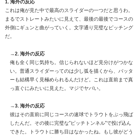
1. 海外の反応
韓国人「不適切接待疑惑、2002年イタリア・スペイン
▶
これは俺が見た中で最高のスライダーの一つだと思うわ。
戦で『韓国に奪われた』と欧州の大手メディアが一斉に
まるでストレートみたいに見えて、最後の最後でコースの
報道！」
外側にギュンと曲がっていく。文字通り完璧なピッチング
【海外の反応】52歳イチロー、マ軍主催のホームラン競
▶
だ。
争で柵越えを連発「現役時代の噂は本当だったんだ
な…」
→2. 海外の反応
韓国人「手術中に震度6強の地震、その時の日本の医療
▶
俺も全く同じ気持ち。信じられないほど見分けがつかな
スタッフたちの姿をご覧ください」→「マジで鳥肌立っ
い。普通スライダーってのは少し弧を描くから、バッタ
た」「こういう姿は韓国も見習わないと」「あんな状況
ーも結構早く見極められるんだけど。これは直前まで真
なら日本だけではなく韓国の医療関係者も同じように行
っ直ぐにみたいに見えた。マジでヤバい。
動したはずだ」【熊本地震】
【MLB】ドジャースファン「7連敗はしんどいわ……」
▶
→3. 海外の反応
→ 「まだまだ7.5ゲーム差もあるんだぞ」「毎年暑い季
彼はその直前に同じコースの速球でトラウトをぶっ飛ば
節に負けることが増えるけど結局10月には勝って終わる
したんだ。その後に完璧な”ピッチトンネル”で投げ込ん
んだよ」
できた。トラウトに勝ち目はなかったね。もし彼がどう
韓国人「SKハイニックスが10%台の暴落！外国人投資
▶