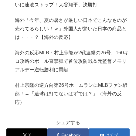
いに連敗ストップ！大谷翔平、決勝打
海外「今年、夏の暑さが厳しい日本でこんなものが
売れてるらしい！ｗ」外国人が驚いた日本の商品と
は・・・？【海外の反応】
海外の反応MLB：村上宗隆が2戦連発の26号、160キ
ロ攻略のポール直撃弾で首位攻防戦＆元監督メモリ
アルデー逆転勝利に貢献
村上宗隆の逆方向第26号ホームランにMLBファン騒
然！←「速球は打てないはずでは？」（海外の反
応）
シェアする
X
Facebook
はてブ