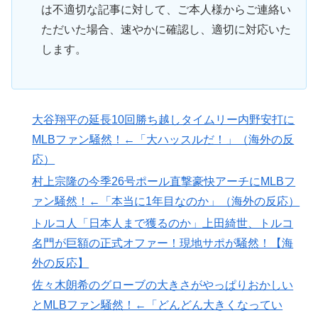
は不適切な記事に対して、ご本人様からご連絡い
ただいた場合、速やかに確認し、適切に対応いた
します。
大谷翔平の延長10回勝ち越しタイムリー内野安打に
MLBファン騒然！←「大ハッスルだ！」（海外の反
応）
村上宗隆の今季26号ポール直撃豪快アーチにMLBフ
ァン騒然！←「本当に1年目なのか」（海外の反応）
トルコ人「日本人まで獲るのか」上田綺世、トルコ
名門が巨額の正式オファー！現地サポが騒然！【海
外の反応】
佐々木朗希のグローブの大きさがやっぱりおかしい
とMLBファン騒然！←「どんどん大きくなってい