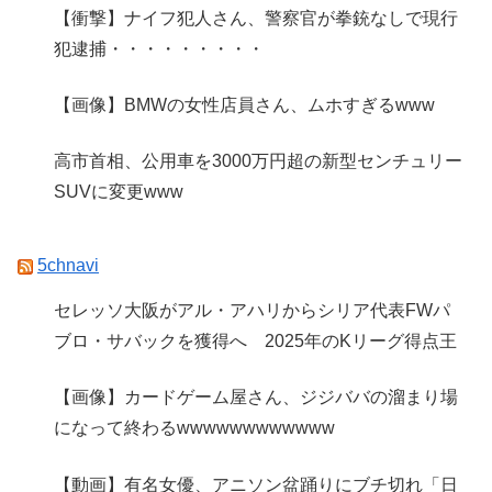
【衝撃】ナイフ犯人さん、警察官が拳銃なしで現行
犯逮捕・・・・・・・・・
【画像】BMWの女性店員さん、ムホすぎるwww
高市首相、公用車を3000万円超の新型センチュリー
SUVに変更www
5chnavi
セレッソ大阪がアル・アハリからシリア代表FWパ
ブロ・サバックを獲得へ 2025年のKリーグ得点王
【画像】カードゲーム屋さん、ジジババの溜まり場
になって終わるwwwwwwwwwwww
【動画】有名女優、アニソン盆踊りにブチ切れ「日