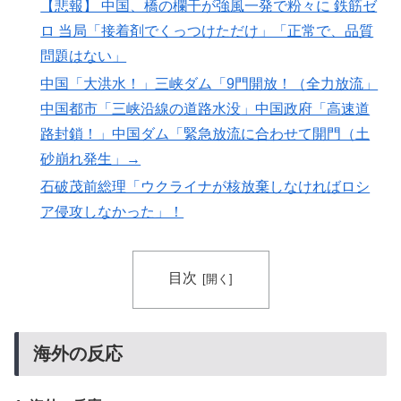
【悲報】 中国、橋の欄干が強風一発で粉々に 鉄筋ゼ
韓国人「本当にこれだけは日本がうらやましいと感じる
▶
ロ 当局「接着剤でくっつけただけ」「正常で、品質
ものがこちら・・・」
問題はない」
海外「日本が正しい！」優しい日本人に甘える外国人に
▶
中国「大洪水！」三峡ダム「9門開放！（全力放流」
海外が大騒ぎ
中国都市「三峡沿線の道路水没」中国政府「高速道
裏庭に現れたクマがスカンクに撃退されるまさかの瞬
▶
路封鎖！」中国ダム「緊急放流に合わせて開門（土
間！！
砂崩れ発生」→
韓国人「織田信長の安土城の復元図と建築技術の高さに
▶
石破茂前総理「ウクライナが核放棄しなければロシ
韓国人が衝撃！」→「当時の技術力に言葉を失う‥」
ア侵攻しなかった」！
海外「日本の科学者が猫の寿命を2倍に上げる注射剤を
▶
開発。これこそノーベル賞だろ！」
目次
外国人「アジア杯で優勝するんだ」日本代表、W杯ポッ
▶
ト1入りに現実味!?2030大会で出場枠「64」なら追い風
に！アメリカ人もポット1争いに熱視線！【海外の反
応】
海外の反応
海外「日本人はなんて気高いんだ！」 英高級紙も驚愕
▶
した極限の中の日本人の姿に世界が衝撃