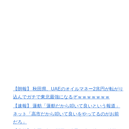
韓国人「韓国のイメージ失墜は免れないのか？2011〜
▶
12年の国際試合における外国審判への接待疑惑が海外で
一斉に報じられる‥」
海外「日本が正しい！」優しい日本人に甘える外国人に
▶
海外が大騒ぎ
外国人「親子丼という日本の料理の直訳を知ってしまっ
▶
た…」
海外「今年、夏の暑さが厳しい日本でこんなものが売れ
▶
てるらしい！ｗ」外国人が驚いた日本の商品と
は・・・？【海外の反応】
韓国人「韓国人が日本のラーメンについて勘違いしてい
▶
【朗報】 秋田県、UAEのオイルマネー2兆円が転がり
ることがこちら…」→「えっ？？？？？？？？？？」＝
込んでガチで東北最強になるぞｗｗｗｗｗｗｗ
韓国の反応
【速報】 蓮舫「蓮舫だから叩いて良いという報道」
ワイの作った卵豆腐にいくら出せる？
▶
ネット「高市だから叩いて良いをやってるのがお前
国際的な小咄 読者投稿 中小企業診断士めがけてよちよ
▶
だろ」
ち歩きな小咄 ～学習の仕方を学習しよう～