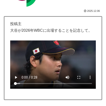
の裏側
韓国人「台風で品不足になった沖縄のスーパーに行って
▶
2025.12.06
みたら、なぜか辛ラーメンだけ売れ残っていたんで
す…」
投稿主
トルコ人「日本人まで獲るのか」上田綺世、トルコ名門
▶
大谷が2026年WBCに出場することを記念して。
が巨額の正式オファー！現地サポが騒然！【海外の反
応】
海外「今年、夏の暑さが厳しい日本でこんなものが売れ
▶
てるらしい！ｗ」外国人が驚いた日本の商品と
は・・・？【海外の反応】
海外「プレミアのレベルか？」ブライトンが上田綺世の
▶
獲得に動き出して海外大騒ぎ！（海外の反応）
海外「なんてこった！」日本とドイツの病院食のあまり
▶
の差に海外が大騒ぎ
韓国人「日本は市民意識が高くて他人に迷惑をかけない
▶
というけど、実際の現地の様子がこちら・・・」