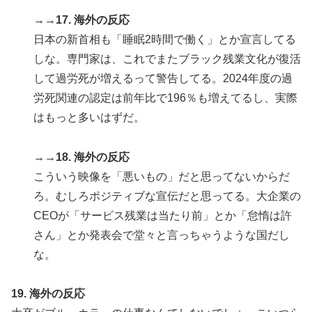
→→17. 海外の反応
日本の新首相も「睡眠2時間で働く」とか宣言してる
しな。専門家は、これでまたブラック残業文化が復活
して過労死が増えるって警告してる。2024年度の過
労死関連の認定は前年比で196％も増えてるし、実際
はもっと多いはずだ。
→→18. 海外の反応
こういう映像を「悪いもの」だと思ってないからだ
ろ。むしろポジティブな宣伝だと思ってる。大企業の
CEOが「サービス残業は当たり前」とか「怠惰は許
さん」とか発表会で堂々と言っちゃうような国だし
な。
19. 海外の反応