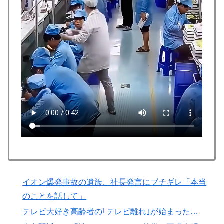
ストーカーガチ勢は僅かな情報で垢特定出来るからね
▶
海外「全部日本の真似だったのか…」 日本の普通のテ
▶
レビ番組が最新SNSの数十年先を行っていたと話題に
国際的な小咄 読者投稿 中小企業診断士受験者向けのIT
▶
パスポート試験対策
韓国人「熊本地震で見る日本の土木技術の完全勝利をご
▶
覧ください」→「これはすごいわ」「こういうのを見る
と日本人は何か適当に作る感じがしない・・・」「あれ
がまさに経験値である」
韓国人「韓国人が衝撃を受けた意外な日本の運転文化が
▶
こちらです‥」→「日本人はこんなに徹底している‥」
大地震が起きても手術をやり遂げる日本の医療チーム、
▶
海外でも凄すぎると絶賛
イオン爆発事故の遺族、社長発言にブチギレ「本当
のことを話して」
【海外の反応】アルゼンチン協会、FIFA会長に確固たる
▶
支持を表明「隠す気もないんだなｗ」
テレビ大好き高齢者の｢テレビ離れ｣が始まった…