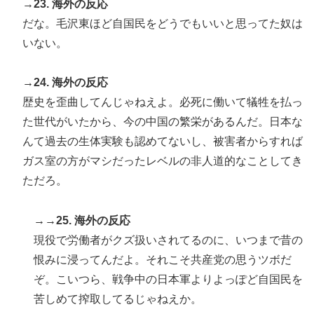
→23. 海外の反応
だな。毛沢東ほど自国民をどうでもいいと思ってた奴は
いない。
→24. 海外の反応
歴史を歪曲してんじゃねえよ。必死に働いて犠牲を払っ
た世代がいたから、今の中国の繁栄があるんだ。日本な
んて過去の生体実験も認めてないし、被害者からすれば
ガス室の方がマシだったレベルの非人道的なことしてき
ただろ。
→→25. 海外の反応
現役で労働者がクズ扱いされてるのに、いつまで昔の
恨みに浸ってんだよ。それこそ共産党の思うツボだ
ぞ。こいつら、戦争中の日本軍よりよっぽど自国民を
苦しめて搾取してるじゃねえか。