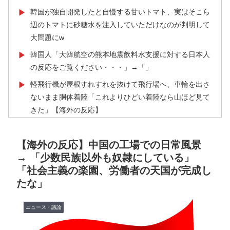
韓国が独自開発したと自慢する甘いトマト、実はそこら
▶
辺のトマトに砂糖水を注入していただけなのが判明して
大問題にw
韓国人「大韓航空の熊本地震飲料水支援に対する日本人
▶
の反応をご覧ください・・・」→「」
軽飛行機が屋根すれすれを抜けて飛行場へ、車輪を出さ
▶
ないまま胴体着陸「これよりひどい着陸なら山ほど見て
きた」【海外の反応】
韓国人「フランスの有力紙も大韓サッカー協会前代未聞
▶
の不祥事を詳細に報道！」→「国際的スキャンダルに発
【海外の反応】中国の工場での日常風景
展してしまう‥」
→ 「少数民族以外も奴隷にしている」
「社会主義の楽園、労働者の天国が完成し
【朗報】韓国人「日本のサッカー選手、90年代の映画ス
▶
たな」
ターかよ」
フランス人「欲張りすぎだ」中村敬斗、ランス残留の可
▶
ニュース・議論
能性を会長が示唆！移籍金が交渉の壁に..現地サポの本
音がこれ！【海外の反応】