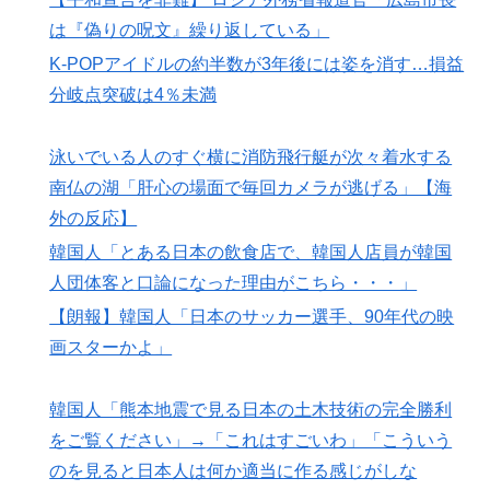
は『偽りの呪文』繰り返している」
K-POPアイドルの約半数が3年後には姿を消す…損益
分岐点突破は4％未満
泳いでいる人のすぐ横に消防飛行艇が次々着水する
南仏の湖「肝心の場面で毎回カメラが逃げる」【海
外の反応】
韓国人「とある日本の飲食店で、韓国人店員が韓国
人団体客と口論になった理由がこちら・・・」
【朗報】韓国人「日本のサッカー選手、90年代の映
画スターかよ」
韓国人「熊本地震で見る日本の土木技術の完全勝利
をご覧ください」→「これはすごいわ」「こういう
のを見ると日本人は何か適当に作る感じがしな