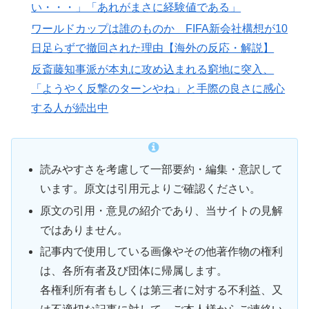
い・・・」「あれがまさに経験値である」
ワールドカップは誰のものか FIFA新会社構想が10
日足らずで撤回された理由【海外の反応・解説】
反斎藤知事派が本丸に攻め込まれる窮地に突入、
「ようやく反撃のターンやね」と手際の良さに感心
する人が続出中
読みやすさを考慮して一部要約・編集・意訳して
います。原文は引用元よりご確認ください。
原文の引用・意見の紹介であり、当サイトの見解
ではありません。
記事内で使用している画像やその他著作物の権利
は、各所有者及び団体に帰属します。
各権利所有者もしくは第三者に対する不利益、又