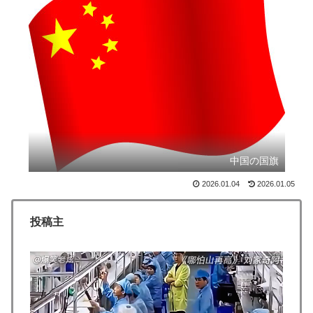
新聞さん、壮大な縦読みを仕込んでしまうwww
▶
海外「海外発祥なのに、今では日本で定着してるものっ
▶
て何？その逆も教えて！」（海外の反応）
海外「さすが日本！」日本とドイツの仕事効率の差が分
▶
かる数字に海外が大騒ぎ
【伝説の100得点、いまだ都市伝説扱い】海外「バムの
▶
83点でようやく信じた」
中国の国旗
日本旅行キャンセルすべきか…1万年ぶり史上最大級の
▶
火山の兆し＝韓国の反応
2026.01.04
2026.01.05
海外「剣が二回斬り合っただけで折れるのはどういうこ
▶
となんだ」満点なのに二度と起動しない理由…
投稿主
アメリカ「お前らの国でしか愛されてないものってあ
▶
る？」日本「納豆」
海外「日本人はなんて気高いんだ！」 英高級紙も驚愕
▶
した極限の中の日本人の姿に世界が衝撃