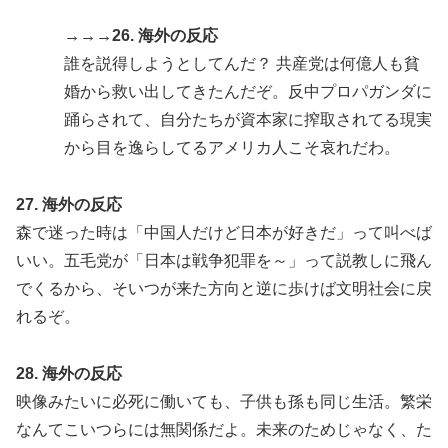
→→→26. 海外の反応
誰を説得しようとしてんだ？ 共産党は何億人も貧
婚から救い出してきたんだぞ。反中プロパガンダに
踊らされて、自分たちが資本家に搾取されてる現実
から目を逸らしてるアメリカ人こそ哀れだわ。
27. 海外の反応
森で迷った時は「中国人だけど日本が好きだ」って叫べば
いい。五毛党が「日本は戦争犯罪を～」って説教しに飛ん
でくるから、そいつが来た方向と逆に歩けば文明社会に戻
れるぞ。
28. 海外の反応
映像みたいに必死に働いても、子供も孫も同じ生活。繁栄
なんてこいつらには無関係だよ。未来のためじゃなく、た