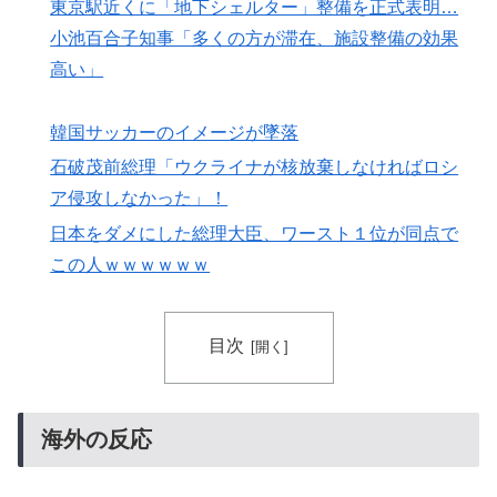
外国人「アジア杯で優勝するんだ」日本代表、W杯ポッ
▶
東京駅近くに「地下シェルター」整備を正式表明…
ト1入りに現実味!?2030大会で出場枠「64」なら追い風
小池百合子知事「多くの方が滞在、施設整備の効果
に！アメリカ人もポット1争いに熱視線！【海外の反
高い」
応】
外国人「日本の未来は安泰だ」16歳MF三井寺眞、衝撃
▶
韓国サッカーのイメージが墜落
ゴール！久保建英超え歴代2位の記録！3得点に絡む活躍
石破茂前総理「ウクライナが核放棄しなければロシ
で海外絶賛！【海外の反応】
ア侵攻しなかった」！
泳いでいる人のすぐ横に消防飛行艇が次々着水する南仏
▶
日本をダメにした総理大臣、ワースト１位が同点で
の湖「肝心の場面で毎回カメラが逃げる」【海外の反
この人ｗｗｗｗｗｗ
応】
韓国人「日本メディアが2002年ワールドカップ韓国準
▶
決勝も調査すべきと主張！」→「英国メディアも一斉に
目次
指摘‥」
海外「日本なんて行くんじゃなかった…」 日本を知っ
▶
てしまったディズニー信者、帰国後『本家』に失望する
海外の反応
事態に
韓国人「熊本地震で見る日本の土木技術の完全勝利をご
▶