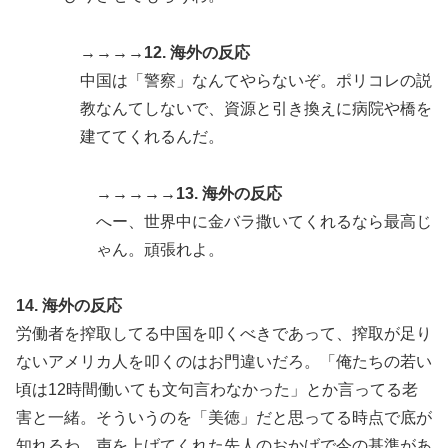
→→→→12. 海外の反応
中国は「警察」なんてやらないぞ。ポリコレの説
教なんてしないで、資源と引き換えに病院や橋を
建ててくれるんだ。
→→→→→13. 海外の反応
へー、世界中に金バラ撒いてくれるなら最高じ
ゃん。頑張れよ。
14. 海外の反応
労働者を搾取してる中国を叩くべきであって、搾取が足り
ないアメリカ人を叩くのはお門違いだろ。「俺たちの若い
頃は12時間働いても文句言わなかった」とか言ってる老
害と一緒。そういうのを「美徳」だと思ってる時点で底が
知れるわ。声を上げてくれた先人のおかげで今の基準があ