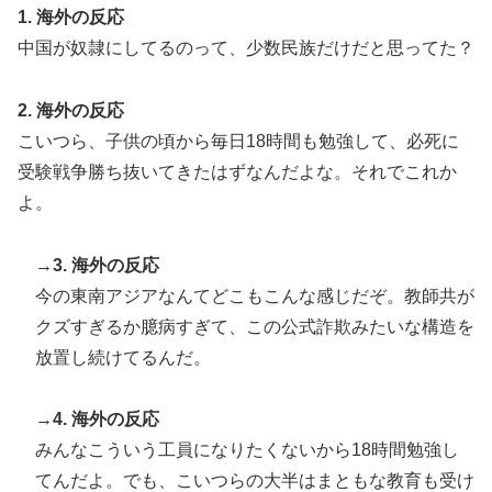
1. 海外の反応
覧ください」→「これはすごいわ」「こういうのを見る
中国が奴隷にしてるのって、少数民族だけだと思ってた？
と日本人は何か適当に作る感じがしない・・・」「あれ
がまさに経験値である」
2. 海外の反応
【MLB】化け物みたいな球を投げるクローザーを先発に
▶
こいつら、子供の頃から毎日18時間も勉強して、必死に
転向させないのはなんで？ → 「100mとマラソンの違
い」「先発は2－3種類の一級品の変化球が必要だから
受験戦争勝ち抜いてきたはずなんだよな。それでこれか
な」
よ。
イチローさん「僕は本を読まない。好きなアニメはドラ
▶
ゴンボール」【海外の反応】
→3. 海外の反応
今の東南アジアなんてどこもこんな感じだぞ。教師共が
海外の反応：熊本の病院で手術中に熊本地震が発生、大
▶
揺れの中でも患者を守った医師たちの対応ぶりに海外大
クズすぎるか臆病すぎて、この公式詐欺みたいな構造を
絶賛
放置し続けてるんだ。
海外「素晴らしい！」日本が買収したUSスチール驚異
▶
の大復活に米国人が大喜び
→4. 海外の反応
みんなこういう工員になりたくないから18時間勉強し
韓国人「とある日本の飲食店で、韓国人店員が韓国人団
▶
体客と口論になった理由がこちら・・・」
てんだよ。でも、こいつらの大半はまともな教育も受け