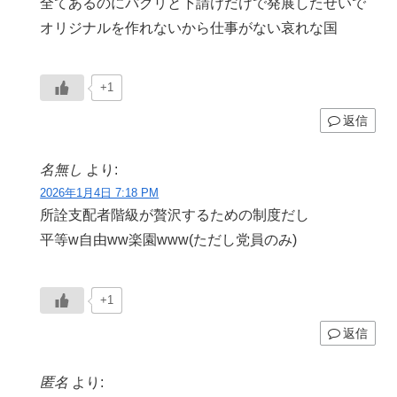
全てあるのにパクリと下請けだけで発展したせいで
オリジナルを作れないから仕事がない哀れな国
+1
返信
名無し
より:
2026年1月4日 7:18 PM
所詮支配者階級が贅沢するための制度だし
平等w自由ww楽園www(ただし党員のみ)
+1
返信
匿名
より: