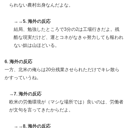
られない農村出身なんだよな。
韓国人「過去のW杯で韓国代表がドーピング検査をすり
▶
抜けるように注射していたものがこちら…」→「恥ずか
しい…（ﾌﾞﾙﾌﾞﾙ」＝韓国の反応
→→5. 海外の反応
結局、勉強したところで3分の2は工場行きだよ。残
大地震が起きても手術をやり遂げる日本の医療チーム、
▶
海外でも凄すぎると絶賛
酷な現実だけど、運とコネがなきゃ努力しても報われ
ない奴は山ほどいる。
6. 海外の反応
一方、北米の俺らは20分残業させられただけでキレ散ら
かすっていうね。
→7. 海外の反応
欧米の労働環境が（マシな場所では）良いのは、労働者
が文句を言ってきたからだよ。
→→8. 海外の反応