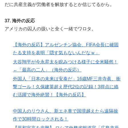
だに共産主義が労働者を解放するとか信じてるから。
37. 海外の反応
アメリカの囚人の扱いと全く一緒でワロタ。
【海外の反応】アルゼンチン協会、FIFA会長に確固
たる支持を表明「隠す気もないんだなｗ」
大谷翔平が今永昇太を睨みつける様子に全米騒然！
←「最高の二人」（海外の反応）
外国人「日本の未来は安泰だ」16歳MF三井寺眞、衝
撃ゴール！久保建英超え歴代2位の記録！3得点に絡
む活躍で海外絶賛！【海外の反応】
中国人のリウさん、新エネ車で国境越えたら遠隔操
作で30時間ロックされる！
【平和宣言を非難】 ロシア外務省報道官「広島市長