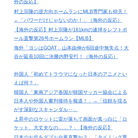
外の反応】
村上宗隆の逆方向ホームランにMLB専門家も仰天！
←「パワーだけじゃないのか！」（海外の反応）
【海外の反応】村上宗隆が161kmの速球をレフトポ
ール直撃第26号ホームラン【MLB】
海外「ヨシはGOAT」山本由伸が6回途中無失点！大
谷が延長10回に決勝内野安打！（海外の反応）
外国人「初めてトラウマになった日本のアニメとい
えば何？」
韓国人「東南アジア各国が韓国サッカー協会による
日本人や外国人審判接待を報道！」→「信頼を揺る
がす深刻なスキャンダル‥」
上昇中のロケットに雷が落ちて画面が真っ白に「ロ
ケット、大丈夫なの……？」【海外の反応】
日本のお盆をダブル台風直撃か？←「タイミング悪