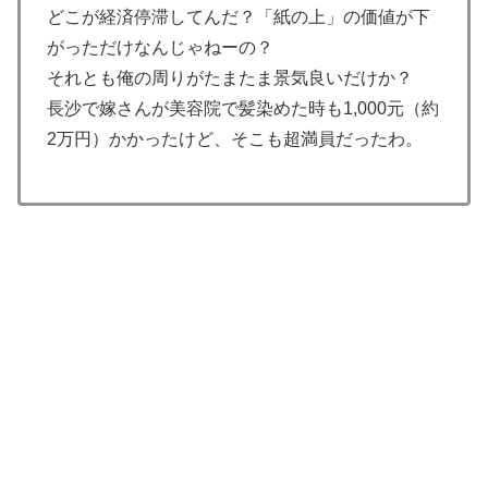
どこが経済停滞してんだ？「紙の上」の価値が下
【海外の反応】52歳イチロー、マ軍主催のホームラン競
▶
がっただけなんじゃねーの？
争で柵越えを連発「現役時代の噂は本当だったんだ
それとも俺の周りがたまたま景気良いだけか？
な…」
長沙で嫁さんが美容院で髪染めた時も1,000元（約
外国人「初めてトラウマになった日本のアニメといえば
▶
2万円）かかったけど、そこも超満員だったわ。
何？」
私が作った餃子ラーメンを見てくれ←「見事だ」（海外
▶
の反応）
海外「日本の人は、アメリカの揚げ寿司についてどう思
▶
ってるの？」（海外の反応）
外国人「プレミアで見たい」日本代表森保一監督、退任
▶
後は海外クラブの監督挑戦か!?「視野には入れていま
す」制度上は欧州での監督就任が可能【海外の反応】
外国人「初めてトラウマになった日本のアニメといえば
▶
何？」
【あんこ】やる夫はパーティーを追放され復讐に生きる
▶