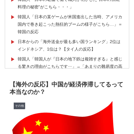
料理の秘密”がこちら・・・」
韓国人「日本の某ゲームが米国進出した当時、アメリカ
▶
国内で巻き起こった熱狂的ブームの様子がこちら…」＝
韓国の反応
日本からの「海外送金が最も多い国ランキング」2位は
▶
インドネシア、1位は？【タイ人の反応】
韓国人「韓国人が『日本の地下鉄は複雑すぎる』と感じ
▶
る驚きの理由がこちらです‥」→「あまりの難易度の高
さに冷や汗をかいた‥」
【海外の反応】中国が経済停滞してるって
フランス人「なぜ移籍させない?」中村敬斗に複数オフ
▶
本当なのか？
ァー！ランスが46億円要求でまさかの残留の可能性浮
上！現地サポの本音がこれ！【海外の反応】
その他
海外「日本人は何に使ってるんだ？」 世界的ブームの
▶
日本の食品、買ってみたものの使い道が分からない外国
人が続出
海外「羨ましい！」日本ならではの夏の風物詩に海外が
▶