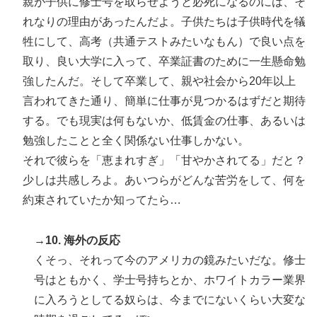
親が子供に修士号を取らせようと必死になるのには、そ
れなりの理由があったんだよ。子供たちは子供時代を犠
牲にして、高考（共通テストみたいなもん）で良い点を
取り、良い大学に入って、卒業証書のために一生懸命勉
強したんだ。そして卒業して、親や社会から20年以上
言われてきた通り、簡単に仕事が見つかるはずだと期待
する。でも現実は何もないか、低賃金の仕事、あるいは
勉強したことと全く関係ない仕事しかない。
それで彼らを「恵まれすぎ」「甘やかされてる」だと？
少しは共感しろよ。あいつらがどんな苦労をして、何を
約束されていたか知ってたら…
→10. 海外の反応
くそっ、それって今のアメリカの鏡みたいだな。修士
号はともかく、学士号持ちとか、ホワイトカラー業界
に入ろうとしてる奴らは、今までにないくらい大変な