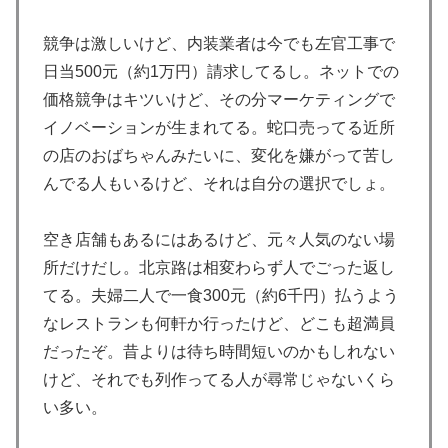
トルコ人「日本人まで獲るのか」上田綺世、トルコ名門
▶
競争は激しいけど、内装業者は今でも左官工事で
が巨額の正式オファー！現地サポが騒然！【海外の反
日当500元（約1万円）請求してるし。ネットでの
応】
価格競争はキツいけど、その分マーケティングで
海外「日本人は何に使ってるんだ？」 世界的ブームの
▶
イノベーションが生まれてる。蛇口売ってる近所
日本の食品、買ってみたものの使い道が分からない外国
の店のおばちゃんみたいに、変化を嫌がって苦し
人が続出
んでる人もいるけど、それは自分の選択でしょ。
潔癖症の人って体の中にうんことおしっこが存在してる
▶
事実とどう折り合いつけてるんだろう。
空き店舗もあるにはあるけど、元々人気のない場
上昇中のロケットに雷が落ちて画面が真っ白に「ロケッ
▶
所だけだし。北京路は相変わらず人でごった返し
ト、大丈夫なの……？」【海外の反応】
てる。夫婦二人で一食300元（約6千円）払うよう
日本のお盆をダブル台風直撃か？←「タイミング悪すぎ
▶
なレストランも何軒か行ったけど、どこも超満員
る！」（海外の反応）
だったぞ。昔よりは待ち時間短いのかもしれない
韓国、サッカーW杯予選で審判を性接待して買収してい
▶
けど、それでも列作ってる人が尋常じゃないくら
たことが判明！ 何と日本も巻き込まれることに
い多い。
韓国人「日本の村上宗隆 vs 韓国のイ・ジョンフ」
▶
→「」【MLB】