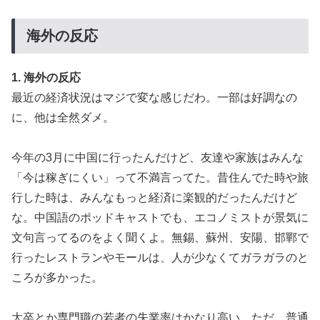
なスキャンダル‥」
外国人「初めてトラウマになった日本のアニメといえば
▶
海外の反応
何？」
海外「日本人は何に使ってるんだ？」 世界的ブームの
▶
1. 海外の反応
日本の食品、買ってみたものの使い道が分からない外国
最近の経済状況はマジで変な感じだわ。一部は好調なの
人が続出
に、他は全然ダメ。
今年の3月に中国に行ったんだけど、友達や家族はみんな
「今は稼ぎにくい」って不満言ってた。昔住んでた時や旅
行した時は、みんなもっと経済に楽観的だったんだけど
な。中国語のポッドキャストでも、エコノミストが景気に
文句言ってるのをよく聞くよ。無錫、蘇州、安陽、邯鄲で
行ったレストランやモールは、人が少なくてガラガラのと
ころが多かった。
大卒とか専門職の若者の失業率はかなり高い。ただ、普通