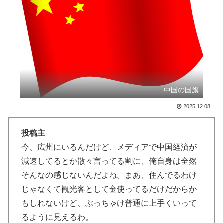
びっくり仰天
海外「日本なんて行くんじゃなかった…」 日本を知っ
▶
てしまったディズニー信者、帰国後『本家』に失望する
事態に
韓国人「手術中に震度6強の地震、その時の日本の医療
▶
スタッフたちの姿をご覧ください」→「マジで鳥肌立っ
中国の国旗
た」「こういう姿は韓国も見習わないと」「あんな状況
なら日本だけではなく韓国の医療関係者も同じように行
2025.12.08
動したはずだ」【熊本地震】
投稿主
海外「これは日本の主張が正しい…」米国に対する日本
▶
今、広州にいるんだけど、メディアで中国経済が
政府の懸念表明に海外ネチズンが大騒ぎ！【海外の反
応】
減速してるとか散々言ってる割に、俺自身は全然
そんなの感じないんだよね。まあ、住んでるわけ
スペインやフランスで山火事が拡大し消防士が消火活
▶
じゃなくて観光客として金使ってるだけだからか
動！！
もしれないけど、ぶっちゃけ普通に上手くいって
【海外の反応】村上宗隆が100マイル粉砕の26号弾で逆
▶
るように見えるわ。
転の口火に「三振率＆四球率が高い奇妙な二面性」