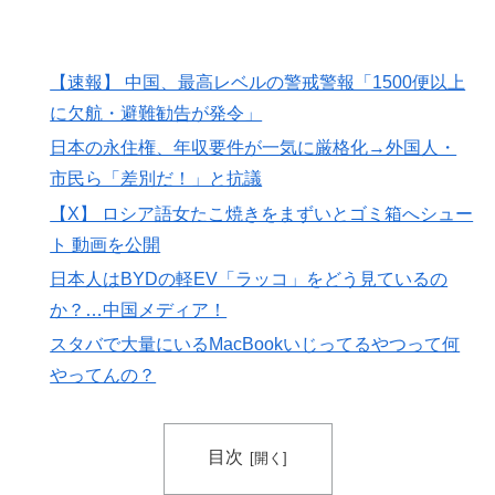
ようです ～仕返し？ ざまぁ？ 人として幸せに生きるこ
とで相手に復讐しますが、何か？～ その3
海外「不思議だね！」日本の雇用制度の正しさに気づき
▶
【速報】 中国、最高レベルの警戒警報「1500便以上
始めた欧米に海外が大騒ぎ
に欠航・避難勧告が発令」
外国人「ドイツと日本、あらゆる面を比較したらどっち
▶
日本の永住権、年収要件が一気に厳格化→外国人・
が上なの？」
市民ら「差別だ！」と抗議
スポーツ選手の最新CMギャラランキングがこちら
▶
【X】 ロシア語女たこ焼きをまずいとゴミ箱へシュー
【海外の反応】8月9日は長崎に原爆が投下された日だな
▶
ト 動画を公開
→ 「長崎の原爆投下は完全に余分だったな」「原爆よ
日本人はBYDの軽EV「ラッコ」をどう見ているの
りも焼夷弾爆撃のほうが被害が大きかったんだよな」
か？…中国メディア！
【MLB】菅野智之は指標的には運がいいだけの選手だけ
▶
スタバで大量にいるMacBookいじってるやつって何
ど実際はどう思う？ → 「ランナーを背負った時の投球
やってんの？
が神がかっている」「日本にいた時からこんなスタイル
だぞ」
韓国人「東南アジア各国が韓国サッカー協会による日本
▶
目次
人や外国人審判接待を報道！」→「信頼を揺るがす深刻