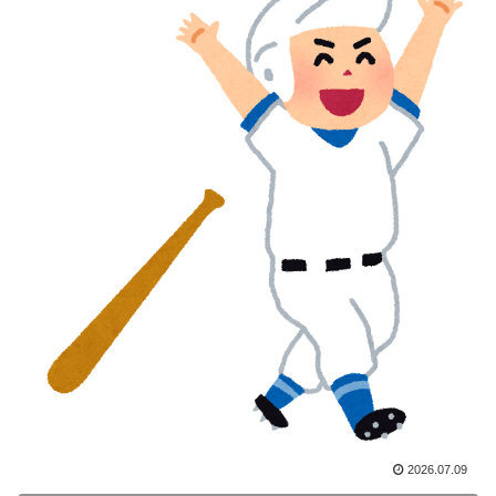
ヨーロッパ全土から不満の声
海外「世界で日本を死守するぞ！」 日本の消防署を訪
▶
れたちびっ子集団が世界をメロメロに
若手女性教員「学校ではうんこやおならはしない」
▶
外国人「お前ら日本のアルフォートというチョコレート
▶
知ってる？」
韓国人「トヨタが2027年に次世代ハイブリッドバッテ
▶
リーを導入へ！最大1000kmの航続距離や超高速充電を
目指す」
海外「これが文明か！」日本に比べて超石器時代だった
▶
英国に海外が大騒ぎ
外国人「2026年バロンドールは誰が受賞すべき?」エン
▶
バペ、今季無冠でも初受賞か!?海外ファンが考える本命
とは!?【海外の反応】
2026.07.09
【海外の反応】南アのGK、ペナルティエリアを壮大に
▶