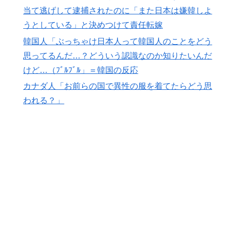
当て逃げして逮捕されたのに「また日本は嫌韓しよ
能性あるの？ → 「脳の病気がなかったらもっととんで
もない選手だっただろうな」「やろうと思えば二刀流を
うとしている」と決めつけて責任転嫁
できるポテンシャルを持っていてもアメリカのシステム
韓国人「ぶっちゃけ日本人って韓国人のことをどう
が許さないんだよな」
思ってるんだ…？どういう認識なのか知りたいんだ
NPB時代の山本由伸の打撃練習にMLBファン騒然！
▶
けど…（ﾌﾞﾙﾌﾞﾙ」＝韓国の反応
←「大谷の後に打たそう！」（海外の反応）
カナダ人「お前らの国で異性の服を着てたらどう思
韓国、日本で韓国籍のインフルエンサーが7台の車に当
▶
われる？」
て逃げして逮捕されたのに「また日本は嫌韓しようとし
ている」と決めつけて責任転嫁
韓国人「日本でヤバい作品ばかりアニメ化してて心配に
▶
なる…」
海外「日本旅行で捺してきたスタンプをクッションカバ
▶
ーにしてみた！」一風変わった日本旅行の記念品のアイ
ディアに対する海外の反応
海外「日本のアニメは世界観や設定の作り込みが半端じ
▶
ゃない…！」外国人を夢中ににする世界観の作品と