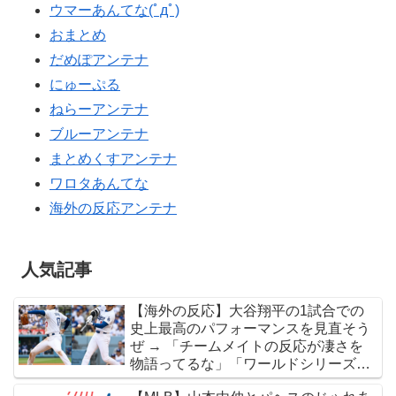
ウマーあんてな(ﾟдﾟ)
おまとめ
だめぽアンテナ
にゅーぷる
ねらーアンテナ
ブルーアンテナ
まとめくすアンテナ
ワロタあんてな
海外の反応アンテナ
人気記事
【海外の反応】大谷翔平の1試合での
史上最高のパフォーマンスを見直そう
ぜ → 「チームメイトの反応が凄さを
物語ってるな」「ワールドシリーズで
延長18回までいった試合も凄かった」