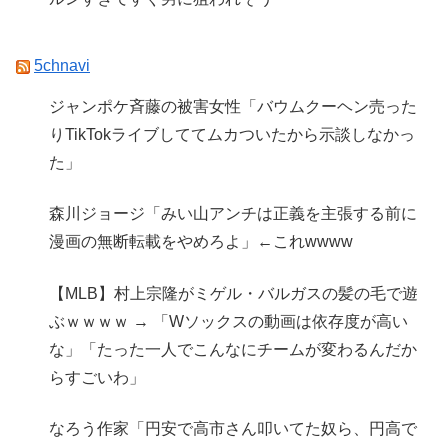
5chnavi
ジャンポケ斉藤の被害女性「バウムクーヘン売った
りTikTokライブしててムカついたから示談しなかっ
た」
森川ジョージ「みい山アンチは正義を主張する前に
漫画の無断転載をやめろよ」←これwwww
【MLB】村上宗隆がミゲル・バルガスの髪の毛で遊
ぶｗｗｗｗ → 「Wソックスの動画は依存度が高い
な」「たった一人でこんなにチームが変わるんだか
らすごいわ」
なろう作家「円安で高市さん叩いてた奴ら、円高で