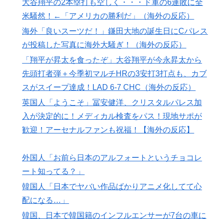
大谷翔平の2本塁打も空しく・・・ド軍の6連敗に全
韓国の24時間無人のラーメン屋に世界が騒然！←「なん
▶
米騒然！←「アメリカの勝利だ」（海外の反応）
て文明的なんだ！」（海外の反応）
海外「良いスーツだ！」鎌田大地の誕生日にCパレス
英国人「ようこそ」冨安健洋、クリスタルパレス加入が
▶
が投稿した写真に海外大騒ぎ！（海外の反応）
決定的に！メディカル検査をパス！現地サポが歓迎！ア
「翔平が昇太を食ったぞ」大谷翔平が今永昇太から
ーセナルファンも祝福！【海外の反応】
先頭打者弾＋今季初マルチHRの3安打3打点も、カブ
韓国内で続く反日的雰囲気…日本不買運動の広報チラシ
▶
スがスイープ達成！LAD 6-7 CHC（海外の反応）
を受け取った日本人留学生困惑＝韓国の反応
英国人「ようこそ」冨安健洋、クリスタルパレス加
韓国人「悲報：日本と韓国の立場が完全に逆転してしま
▶
入が決定的に！メディカル検査をパス！現地サポが
った模様…」→「日本を笑って見てたのに…（ﾌﾞﾙﾌﾞﾙ」
歓迎！アーセナルファンも祝福！【海外の反応】
＝韓国の反応
突進してきた牛を跳び越えたら、牛が固まって動かなく
▶
外国人「お前ら日本のアルフォートというチョコレ
なった闘牛場の映像【海外の反応】
ート知ってる？」
海外「もう日本を離れるなよ！」 助っ人外国人にも敬
▶
韓国人「日本でヤバい作品ばかりアニメ化してて心
意を払う日本人の姿に感動の声が殺到
配になる…」
【海外の反応】ジョン・オルルードって「劣化版・元祖
▶
韓国、日本で韓国籍のインフルエンサーが7台の車に
大谷翔平」になれるくらいピッチャーとして通用した可