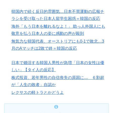
韓国内で続く反日的雰囲気…日本不買運動の広報チ
ラシを受け取った日本人留学生困惑＝韓国の反応
海外「もう日本を離れるなよ！」 助っ人外国人にも
敬意を払う日本人の姿に感動の声が殺到
無気力な韓国代表、オーストリアにも0-1で敗北…3
月のAマッチは2敗で終＝韓国の反応
日本で婚活する韓国人男性が急増「日本の女性は優
しい」【タイ人の反応】
株式投資、若年男性の自信喪失の原因に… ６割超
が「人生の敗者」自認か
レクサスの軽トラとかどうよ