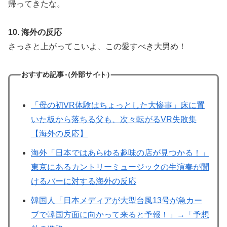
帰ってきたな。
10. 海外の反応
さっさと上がってこいよ、この愛すべき大男め！
おすすめ記事（外部サイト）
「母の初VR体験はちょっとした大惨事」床に置
いた板から落ちる父も、次々転がるVR失敗集
【海外の反応】
海外「日本ではあらゆる趣味の店が見つかる！」
東京にあるカントリーミュージックの生演奏が聞
けるバーに対する海外の反応
韓国人「日本メディアが大型台風13号が急カー
ブで韓国方面に向かって来ると予報！」→「予想