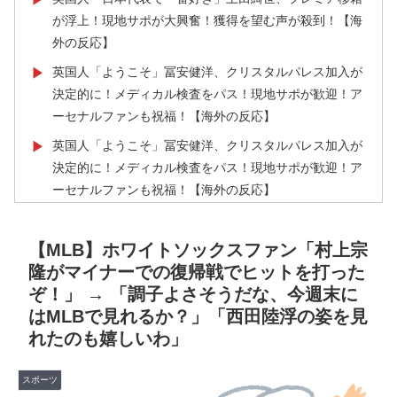
が浮上！現地サポが大興奮！獲得を望む声が殺到！【海
外の反応】
英国人「ようこそ」冨安健洋、クリスタルパレス加入が
▶
決定的に！メディカル検査をパス！現地サポが歓迎！ア
ーセナルファンも祝福！【海外の反応】
英国人「ようこそ」冨安健洋、クリスタルパレス加入が
▶
決定的に！メディカル検査をパス！現地サポが歓迎！ア
ーセナルファンも祝福！【海外の反応】
海外「蘇生した母親は翌日には母乳をあげていた。で、
▶
次の患者に顔面を殴られた」医師たちが語る忘れられな
【MLB】ホワイトソックスファン「村上宗
い症例…
隆がマイナーでの復帰戦でヒットを打った
ぞ！」 → 「調子よさそうだな、今週末に
【海外の反応】なぜイチローはあんなに敬遠四球が多か
▶
はMLBで見れるか？」「西田陸浮の姿を見
ったの？「45歳引退で通算打率.311の突然変異だぞ」
れたのも嬉しいわ」
日本で婚活する韓国人男性が急増「日本の女性は優し
▶
い」【タイ人の反応】
スポーツ
欧州「日本だけ反則だろ…」 世界の『日本びいき』に
▶