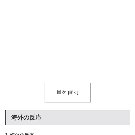
は・・・？ 海外の反応
【画像】フジテレビ2026入社新人アナウンサーwww
▶
「二人は父も母も同じきょうだいだった」2002年と
▶
2004年、別々に養子に迎えられた男の子と女の子が受
けたDNA検査
目次
海外の反応