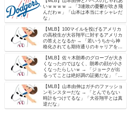
【MLB】山本由伸とパヘスのじゃれあ
いｗｗｗｗ → 「3連敗の憂鬱が吹き飛
んだわｗ」「山本は本当にオシャレだ
な」
【MLB】100マイルを投げるアメリカ
の高校生が大谷翔平に対するアメリカ
の答えとなるか → 「若いうちから神
格化されても期待通りのキャリアを築
けるのはほんの一握りだからな」「大
【MLB】佐々木朗希のグローブが大き
谷の名前を出したのはクリック数稼ぎ
くなったのではなく、朗希の顔が小さ
でしかないわ」
くなったらしいｗ → 「ジョークが出
るってことは絶好調の証拠だな」「癖
なのか精神的なものなのか分からない
【MLB】山本由伸はガチのファッショ
がいい方向に進んだのはいいことだ」
ンモンスターだな → 「とんでもない
時計をつけてるな」「大谷翔平とは真
逆だな」