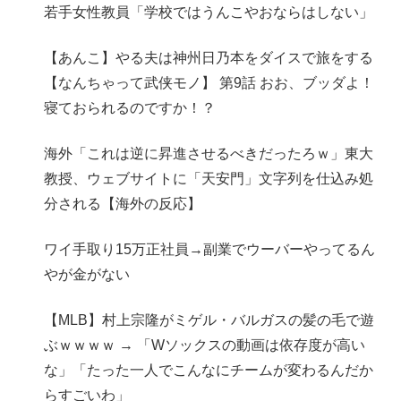
若手女性教員「学校ではうんこやおならはしない」
【あんこ】やる夫は神州日乃本をダイスで旅をする
【なんちゃって武侠モノ】 第9話 おお、ブッダよ！
寝ておられるのですか！？
海外「これは逆に昇進させるべきだったろｗ」東大
教授、ウェブサイトに「天安門」文字列を仕込み処
分される【海外の反応】
ワイ手取り15万正社員→副業でウーバーやってるん
やが金がない
【MLB】村上宗隆がミゲル・バルガスの髪の毛で遊
ぶｗｗｗｗ → 「Wソックスの動画は依存度が高い
な」「たった一人でこんなにチームが変わるんだか
らすごいわ」