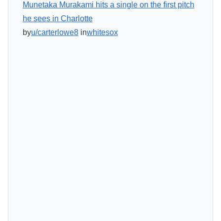
Munetaka Murakami hits a single on the first pitch
he sees in Charlotte
by
u/carterlowe8
in
whitesox