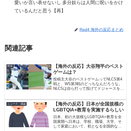
愛いか言い表せないし 多分奴らは人間に呪いをかけ
ているんだと思う【再】
Red4 海外の反応まとめ
関連記事
【海外の反応】大谷翔平のベスト
野球
ゲームは？
投稿主大谷のベストゲームってNLCS第4
戦と、WS第3戦のどっちなんだろうな。
NLCSは自ら打って投げてドジャースを
WSに導いた試合、もう一方はWSで勝利
に貢献した試合。スタッツだけ見れば
NLCSの方が上だけど、やっぱWSの試合
【海外の反応】日本が全国規模の
ニュース・議論
の方が重みが...
LGBTQIA+教育を実施するらしい
日本、初の大規模なLGBTQIA+教育を全
国展開へ日本は、学校、職場、大学、そ
して家庭において、初となる全国的な
LGBTQIA+教育を展開する方針である。