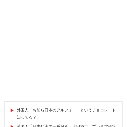
外国人「お前ら日本のアルフォートというチョコレート
▶
知ってる？」
英国人「日本代表で一番好き」上田綺世、プレミア移籍
▶