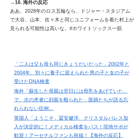
→16. 海外の反応
ああ、2028年のロス五輪なら、ドジャー・スタジアム
で大谷、山本、佐々木と同じユニフォームを着た村上が
見られる可能性は高いな。#ホワイトソックス一筋
「二人は父も母も同じきょうだいだった」2002年と
2004年、別々に養子に迎えられた男の子と女の子が
受けたDNA検査
海外「蘇生した母親は翌日には母乳をあげていた。
で、次の患者に顔面を殴られた」医師たちが語る忘
れられない症例…
英国人「ようこそ」冨安健洋、クリスタルパレス加
入が決定的に！メディカル検査をパス！現地サポが
歓迎！アーセナルファンも祝福！【海外の反応】