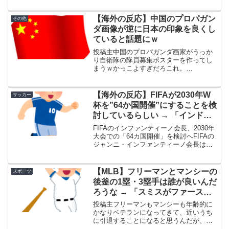
日本の報道によると、この計画は国内に
おける性別および性的多様性への公的な
【海外の反応】中国のプロパガン
その他
理解と意識を高...
ダ画像が逆に日本の印象を良くし
ていると話題にｗ
投稿主中国のプロパガンダ画家がうっか
り自衛隊の隊員募集ポスターを作ってし
まうｗかっこよすぎだろこれ。
(adsbygoogle = window.adsbygoogle ||
[]).push({});海外の反応1. 海外の反応金剛
型戦艦の...
【海外の反応】FIFAが2030年W
サッカー
杯を”64か国開催”にすることを検
討しているらしい → 「インドと
中国が出場できるまで拡大するつ
FIFAのインファンティーノ会長、2030年
もりか」「これでもイタリアは予
大会での「64カ国開催」を検討へFIFAの
ジャンニ・インファンティーノ会長は、4
選落ちしそう」
年後のワールドカップを前に、さらに16
カ国を追加する提案を検討している。
FIFAの幹部らは、2030年大会において
【MLB】フリーマンとマンシーの
スポーツ
ワ...
後釜の1塁・3塁手は誰が良いんだ
ろうな → 「スミスがファースト
にコンバートされるだろうな」
投稿主フリーマンもマンシーも年齢的に
「阪神の佐藤輝明を獲れたら10年
かなりベテランになってきて、近いうち
に引退することになると思うんだが、み
は安泰だ」
んなは二人の後釜に誰が来てほしい？ジ