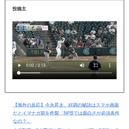
勘違いして一発退場「どんな空間認識能力だよｗ」
投稿主
韓国人「日本の女子高生のセーラー服と外国人観光客の
▶
関係性」
【海外の反応】舛添元東京都知事「日本は外国人労働者
▶
の受け入れ準備ができていない」 → 「変化を嫌い過ぎ
て準備なんて一生できないぞ」「少子化が問題として挙
がったのは何年も前の話なのに」
【あんこ】やる夫は神州日乃本をダイスで旅をする【な
▶
んちゃって武侠モノ】 第9話 おお、ブッダよ！ 寝てお
られるのですか！？
ドイツの湖上に巨大な水上竜巻が発生し周囲が騒然！！
▶
韓国人「せっかく日本に韓国風のメンチカツ屋をオープ
▶
ンしてあげたのに、ほとんど客が来なくて閉店したんだ
【海外の反応】今永昇太、好調の秘訣はスマホ画面
そうです…」
だとイマナガ節を炸裂「NPBでは面白さが必須条件
無気力な韓国代表、オーストリアにも0-1で敗北…3月の
▶
なの？」
Aマッチは2敗で終＝韓国の反応