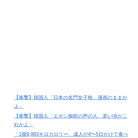
【衝撃】韓国人「日本の名門女子校、漫画のままか
よ」
【衝撃】韓国人「エボシ御前の声の人、若い頃がこ
れかよ」
「1個9,983キロカロリー、成人が4〜5日かけて食べ