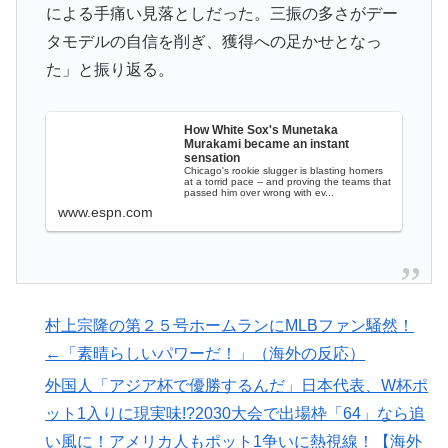
による手痛い見落としだった。三振の多さがデー
覧ください」→「これはすごいわ」「こういうのを見る
タモデルの自信を削ぎ、獲得への足かせとなっ
と日本人は何か適当に作る感じがしない・・・」「あれ
た」と振り返る。
がまさに経験値である」
海外「海外発祥なのに、今では日本で定着してるものっ
▶
て何？その逆も教えて！」（海外の反応）
How White Sox's Munetaka
Murakami became an instant
sensation
韓国人「日本メディアが大型台風13号が急カーブで韓国
▶
Chicago's rookie slugger is blasting homers
at a torrid pace -- and proving the teams that
方面に向かって来ると予報！」→「予想外の進路‥」
passed him over wrong with ev...
www.espn.com
海外「さすが日本！」日本とドイツの仕事効率の差が分
▶
かる数字に海外が大騒ぎ
スカトロ野郎「今日仕事が終わったらやっとうんこが食
▶
べられるぞ」←こんなやつが実在する事実
村上宗隆の第２５号ホームランにMLBファン騒然！
海外「日本なんて行くんじゃなかった…」 日本を知っ
▶
←「素晴らしいパワーだ！」（海外の反応）
てしまったディズニー信者、帰国後『本家』に失望する
外国人「アジア杯で優勝するんだ」日本代表、W杯ポ
事態に
ット1入りに現実味!?2030大会で出場枠「64」なら追
日本「俺は有名な武士の家系だけど世界のみんなは先祖
▶
い風に！アメリカ人もポット1争いに熱視線！【海外
に偉人っている？」