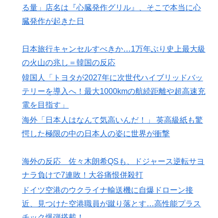
る量」店名は『心臓発作グリル』、そこで本当に心
臓発作が起きた日
日本旅行キャンセルすべきか…1万年ぶり史上最大級
の火山の兆し＝韓国の反応
韓国人「トヨタが2027年に次世代ハイブリッドバッ
テリーを導入へ！最大1000kmの航続距離や超高速充
電を目指す」
海外「日本人はなんて気高いんだ！」 英高級紙も驚
愕した極限の中の日本人の姿に世界が衝撃
海外の反応 佐々木朗希QSも、ドジャース逆転サヨ
ナラ負けで7連敗！大谷痛恨併殺打
ドイツ空港のウクライナ輸送機に自爆ドローン接
近、見つけた空港職員が蹴り落とす…高性能プラス
チック爆弾搭載！