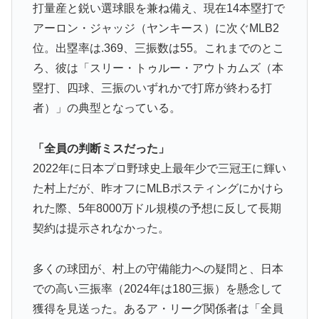
イチローさん「僕は本を読まない。好きなアニメはドラ
▶
打量産と鋭い選球眼を兼ね備え、現在14本塁打で
ゴンボール」【海外の反応】
アーロン・ジャッジ（ヤンキース）に次ぐMLB2
位。出塁率は.369、三振数は55。これまでのとこ
大地震が起きても手術をやり遂げる日本の医療チーム、
▶
海外でも凄すぎると絶賛
ろ、彼は「スリー・トゥルー・アウトカムズ（本
塁打、四球、三振のいずれかで打席が終わる打
フランス人「欲張りすぎだ」中村敬斗、ランス残留の可
▶
能性を会長が示唆！移籍金が交渉の壁に..現地サポの本
者）」の典型となっている。
音がこれ！【海外の反応】
「全員の判断ミスだった」
アメリカ「お前らの国でしか愛されてないものってあ
▶
る？」日本「納豆」
2022年に日本プロ野球史上最年少で三冠王に輝い
た村上だが、昨オフにMLBポスティングにかけら
新聞さん、壮大な縦読みを仕込んでしまうwww
▶
れた際、5年8000万ドル規模の予想に反して長期
韓国人「フランスの有力紙も大韓サッカー協会前代未聞
▶
契約は提示されなかった。
の不祥事を詳細に報道！」→「国際的スキャンダルに発
展してしまう‥」
多くの球団が、村上の守備能力への疑問と、日本
大地震が起きても手術をやり遂げる日本の医療チーム、
▶
での高い三振率（2024年は180三振）を懸念して
海外でも凄すぎると絶賛
獲得を見送った。あるア・リーグ関係者は「全員
韓国人「熊本地震で見る日本の土木技術の完全勝利をご
▶