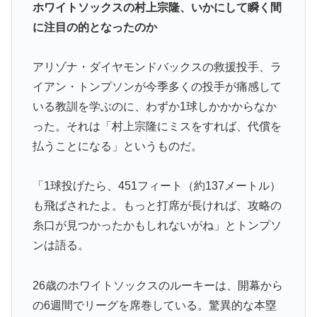
海外でも凄すぎると絶賛
ホワイトソックスの村上宗隆、いかにして瞬く間
海外「日本人はなんて気高いんだ！」 英高級紙も驚愕
▶
に注目の的となったのか
した極限の中の日本人の姿に世界が衝撃
韓国人「日本メディアが2002年ワールドカップ韓国準
▶
アリゾナ・ダイヤモンドバックスの救援投手、ラ
決勝も調査すべきと主張！」→「英国メディアも一斉に
イアン・トンプソンが今季多くの投手が痛感して
指摘‥」
いる教訓を学ぶのに、わずか1球しかかからなか
【海外の反応】アルゼンチン協会、FIFA会長に確固たる
▶
った。それは「村上宗隆にミスをすれば、代償を
支持を表明「隠す気もないんだなｗ」
払うことになる」というものだ。
海外「素晴らしい！」日本が買収したUSスチール驚異
▶
の大復活に米国人が大喜び
「1球投げたら、451フィート（約137メートル）
も飛ばされたよ。もっと打席が長ければ、攻略の
韓国が独自開発したと自慢する甘いトマト、実はそこら
▶
辺のトマトに砂糖水を注入していただけなのが判明して
糸口が見つかったかもしれないがね」とトンプソ
大問題にw
ンは語る。
軽飛行機が屋根すれすれを抜けて飛行場へ、車輪を出さ
▶
ないまま胴体着陸「これよりひどい着陸なら山ほど見て
26歳のホワイトソックスのルーキーは、開幕から
きた」【海外の反応】
の6週間でリーグを席巻している。驚異的な本塁