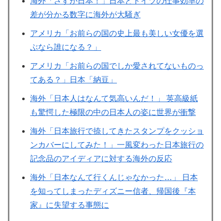
海外「さすが日本！」日本とドイツの仕事効率の
差が分かる数字に海外が大騒ぎ
アメリカ「お前らの国の史上最も美しい女優を選
ぶなら誰になる？」
アメリカ「お前らの国でしか愛されてないものっ
てある？」日本「納豆」
海外「日本人はなんて気高いんだ！」 英高級紙
も驚愕した極限の中の日本人の姿に世界が衝撃
海外「日本旅行で捺してきたスタンプをクッショ
ンカバーにしてみた！」一風変わった日本旅行の
記念品のアイディアに対する海外の反応
海外「日本なんて行くんじゃなかった…」 日本
を知ってしまったディズニー信者、帰国後『本
家』に失望する事態に