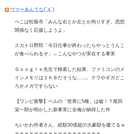
ウマーあんてな(ﾟдﾟ)
ぺこぱ松蔭寺「みんな右とか左とか拘りすぎ。思想
関係なく応援しようよ」
スカトロ野郎「今日仕事が終わったらやっとうんこ
が食べられるぞ」←こんなやつが実在する事実
Ｇｏｏｇｌｅ先生で検索した結果、ファミコンのメ
インメモリは２ＫＢだそうな……。テラやギガどこ
ろかメガですらない
【ワンピ衝撃】ペルの「世界に5種」は嘘！？尾田
栄一郎が明かした新事実に全俺が納得した件
ちいかわ作者さん、総額30億超の大豪邸を建てるｗ
ｗｗｗｗｗｗｗｗｗｗｗｗｗｗｗｗｗｗ