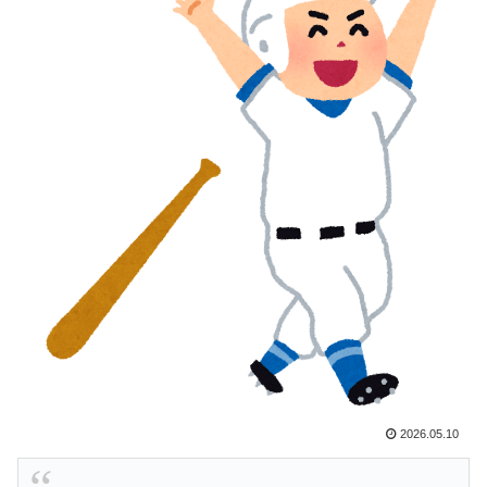
【伝説の100得点、いまだ都市伝説扱い】海外「バムの
▶
83点でようやく信じた」
ぺこぱ松蔭寺「みんな右とか左とか拘りすぎ。思想関係
▶
なく応援しようよ」
「1個9,983キロカロリー、成人が4〜5日かけて食べる
▶
量」店名は『心臓発作グリル』、そこで本当に心臓発作
が起きた日
【衝撃】韓国人「エボシ御前の声の人、若い頃がこれか
▶
よ」
日本旅行キャンセルすべきか…1万年ぶり史上最大級の
▶
火山の兆し＝韓国の反応
外国人「アジア杯で優勝するんだ」日本代表、W杯ポッ
▶
ト1入りに現実味!?2030大会で出場枠「64」なら追い風
に！アメリカ人もポット1争いに熱視線！【海外の反
応】
2026.05.10
大地震が起きても手術をやり遂げる日本の医療チーム、
▶