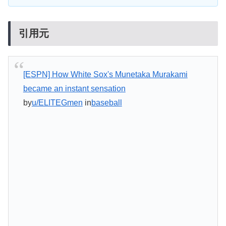
引用元
[ESPN] How White Sox's Munetaka Murakami
became an instant sensation
by
u/ELITEGmen
in
baseball