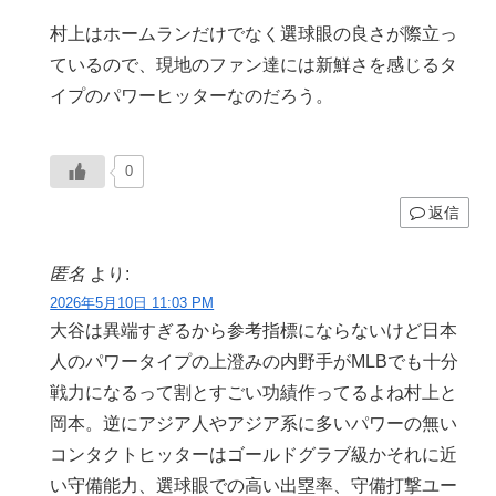
村上はホームランだけでなく選球眼の良さが際立っ
ているので、現地のファン達には新鮮さを感じるタ
イプのパワーヒッターなのだろう。
0
返信
匿名
より:
2026年5月10日 11:03 PM
大谷は異端すぎるから参考指標にならないけど日本
人のパワータイプの上澄みの内野手がMLBでも十分
戦力になるって割とすごい功績作ってるよね村上と
岡本。逆にアジア人やアジア系に多いパワーの無い
コンタクトヒッターはゴールドグラブ級かそれに近
い守備能力、選球眼での高い出塁率、守備打撃ユー