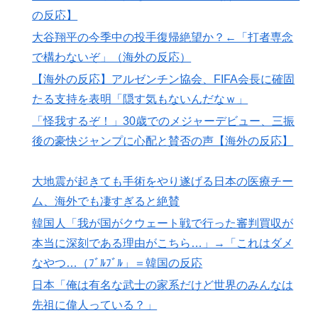
の反応】
韓国人「過去のW杯で韓国代表がドーピング検査をすり
▶
大谷翔平の今季中の投手復帰絶望か？←「打者専念
抜けるように注射していたものがこちら…」→「恥ずか
しい…（ﾌﾞﾙﾌﾞﾙ」＝韓国の反応
で構わないぞ」（海外の反応）
【海外の反応】アルゼンチン協会、FIFA会長に確固
たる支持を表明「隠す気もないんだなｗ」
「怪我するぞ！」30歳でのメジャーデビュー、三振
後の豪快ジャンプに心配と賛否の声【海外の反応】
大地震が起きても手術をやり遂げる日本の医療チー
ム、海外でも凄すぎると絶賛
韓国人「我が国がクウェート戦で行った審判買収が
本当に深刻である理由がこちら…」→「これはダメ
なやつ…（ﾌﾞﾙﾌﾞﾙ」＝韓国の反応
日本「俺は有名な武士の家系だけど世界のみんなは
先祖に偉人っている？」