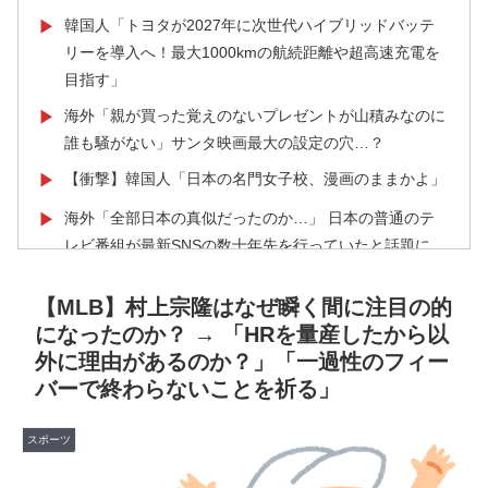
韓国人「トヨタが2027年に次世代ハイブリッドバッテ
▶
リーを導入へ！最大1000kmの航続距離や超高速充電を
目指す」
海外「親が買った覚えのないプレゼントが山積みなのに
▶
誰も騒がない」サンタ映画最大の設定の穴…？
【衝撃】韓国人「日本の名門女子校、漫画のままかよ」
▶
海外「全部日本の真似だったのか…」 日本の普通のテ
▶
レビ番組が最新SNSの数十年先を行っていたと話題に
韓国人「我が国がクウェート戦で行った審判買収が本当
▶
【MLB】村上宗隆はなぜ瞬く間に注目の的
に深刻である理由がこちら…」→「これはダメなやつ…
になったのか？ → 「HRを量産したから以
（ﾌﾞﾙﾌﾞﾙ」＝韓国の反応
外に理由があるのか？」「一過性のフィー
【MLB】化け物みたいな球を投げるクローザーを先発に
▶
バーで終わらないことを祈る」
転向させないのはなんで？ → 「100mとマラソンの違
い」「先発は2－3種類の一級品の変化球が必要だから
スポーツ
な」