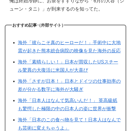
俺は終始冷静に、お茶をすすりながら「6月の大谷（ジ
ューン・タニ）」が到来するのを知ってた。
おすすめ記事（外部サイト）
海外「彼らこそ真のヒーローだ！」手術中に大地
震が起きた熊本総合病院の映像を見た海外の反応
海外「素晴らしい！」日本が買収したUSスチー
ル驚異の大復活に米国人が大喜び
海外「さすが日本！」日本とドイツの仕事効率の
差が分かる数字に海外が大騒ぎ
海外「日本人はなんて気高いんだ！」 英高級紙
も驚愕した極限の中の日本人の姿に世界が衝撃
海外「日本のこの食べ物を見て！日本人はなんで
も芸術に変えちゃうよ」