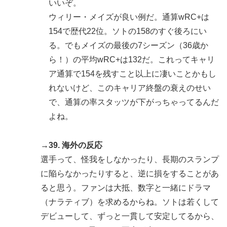
いいぞ。
ウィリー・メイズが良い例だ。通算wRC+は
154で歴代22位。ソトの158のすぐ後ろにい
る。でもメイズの最後の7シーズン（36歳か
ら！）の平均wRC+は132だ。これってキャリ
ア通算で154を残すこと以上に凄いことかもし
れないけど、このキャリア終盤の衰えのせい
で、通算の率スタッツが下がっちゃってるんだ
よね。
→39. 海外の反応
選手って、怪我をしなかったり、長期のスランプ
に陥らなかったりすると、逆に損をすることがあ
ると思う。ファンは大抵、数字と一緒にドラマ
（ナラティブ）を求めるからね。ソトは若くして
デビューして、ずっと一貫して安定してるから、