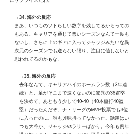
にサプライズだわ。
→34. 海外の反応
まあ、いつものソトらしい数字を残してるからっての
もある。キャリアを通じて悪いシーズンなんて一度も
ないし、さらに上のギアに入ってジャッジみたいな異
次元のシーズンでも送らない限り、注目に値しないと
思われてるのかもな。
→35. 海外の反応
去年なんて、キャリアハイのホームラン数（2年連
続）と、足がそこまで速くないのに驚異の38盗塁
を決めて、あともう少しで40-40（40本塁打40盗
塁）だったんだぞ。ナ・リーグのMVP投票でも3位
に入ったのに、誰も興味持ってなかった。話題はい
つも大谷か、ジャッジvsラリーばかり。今年も例年