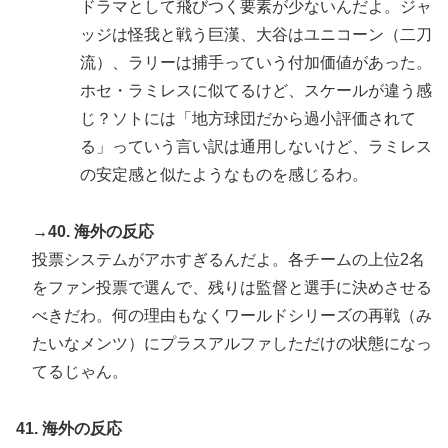
ドラマとして飛びつく要素が少ないんだよ。ジャ
ッジは怪我と戦う巨漢、大谷はユニコーン（二刀
流）、ラリーは捕手っていう付加価値があった。
ホセ・ラミレスに似てるけど、スケールが違う感
じ？ソトには「地方球団だから過小評価されて
る」っていう言い訳は通用しないけど、ラミレス
の安定感と似たようなものを感じるわ。
→40. 海外の反応
投票システムがアホすぎるんだよ。各チームの上位2名
をファン投票で選んで、残りは監督と選手に決めさせる
べきだわ。何の理由もなくワールドシリーズの再戦（み
たいなメンツ）にプラスアルファしただけの状態になっ
てるじゃん。
41. 海外の反応