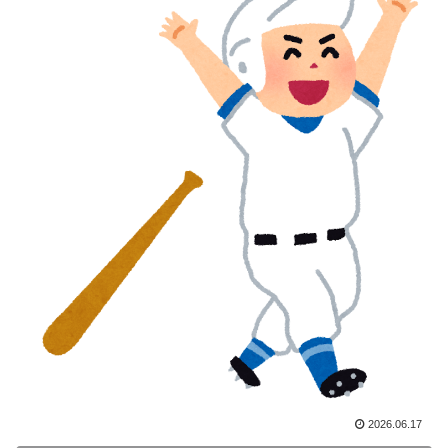
が起きた日
アメリカ「お前らの国でしか愛されてないものってあ
▶
る？」日本「納豆」
海外「素晴らしい！」日本が買収したUSスチール驚異
▶
の大復活に米国人が大喜び
外国人「日本の未来は安泰だ」16歳MF三井寺眞、衝撃
▶
ゴール！久保建英超え歴代2位の記録！3得点に絡む活躍
で海外絶賛！【海外の反応】
海外「親が買った覚えのないプレゼントが山積みなのに
▶
誰も騒がない」サンタ映画最大の設定の穴…？
海外「海外発祥なのに、今では日本で定着してるものっ
▶
て何？その逆も教えて！」（海外の反応）
スカトロ野郎「今日仕事が終わったらやっとうんこが食
▶
べられるぞ」←こんなやつが実在する事実
2026.06.17
韓国人「フランスの有力紙も大韓サッカー協会前代未聞
▶