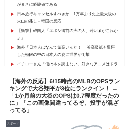
がまさに経験値である」
日本旅行キャンセルすべきか…1万年ぶり史上最大級の
▶
火山の兆し＝韓国の反応
【衝撃】韓国人「エボシ御前の声の人、若い頃がこれか
▶
よ」
海外「日本人はなんて気高いんだ！」 英高級紙も驚愕
▶
した極限の中の日本人の姿に世界が衝撃
イチローさん「僕は本を読まない。好きなアニメはドラ
▶
ゴンボール」【海外の反応】
【海外の反応】6/15時点のMLBのOPSラン
大地震が起きても手術をやり遂げる日本の医療チーム、
▶
キングで大谷翔平が3位にランクイン！ →
海外でも凄すぎると絶賛
「1か月前の大谷のOPSは0.7程度だったの
韓国が独自開発したと自慢する甘いトマト、実はそこら
▶
に」「この画像間違ってるぞ、投手が混ざ
辺のトマトに砂糖水を注入していただけなのが判明して
ってる」
大問題にw
「1個9,983キロカロリー、成人が4〜5日かけて食べる
▶
スポーツ
量」店名は『心臓発作グリル』、そこで本当に心臓発作