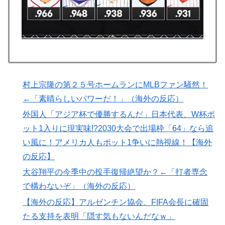
支持を表明「隠す気もないんだなｗ」
【MLB】化け物みたいな球を投げるクローザーを先発に
▶
転向させないのはなんで？ → 「100mとマラソンの違
い」「先発は2－3種類の一級品の変化球が必要だから
な」
海外「日本なんて行くんじゃなかった…」 日本を知っ
▶
村上宗隆の第２５号ホームランにMLBファン騒然！
てしまったディズニー信者、帰国後『本家』に失望する
←「素晴らしいパワーだ！」（海外の反応）
事態に
外国人「アジア杯で優勝するんだ」日本代表、W杯ポ
大地震が起きても手術をやり遂げる日本の医療チーム、
▶
ット1入りに現実味!?2030大会で出場枠「64」なら追
海外でも凄すぎると絶賛
い風に！アメリカ人もポット1争いに熱視線！【海外
フランス人「欲張りすぎだ」中村敬斗、ランス残留の可
▶
の反応】
能性を会長が示唆！移籍金が交渉の壁に..現地サポの本
音がこれ！【海外の反応】
大谷翔平の今季中の投手復帰絶望か？←「打者専念
で構わないぞ」（海外の反応）
韓国人「日本メディアが2002年ワールドカップ韓国準
▶
決勝も調査すべきと主張！」→「英国メディアも一斉に
【海外の反応】アルゼンチン協会、FIFA会長に確固
指摘‥」
たる支持を表明「隠す気もないんだなｗ」