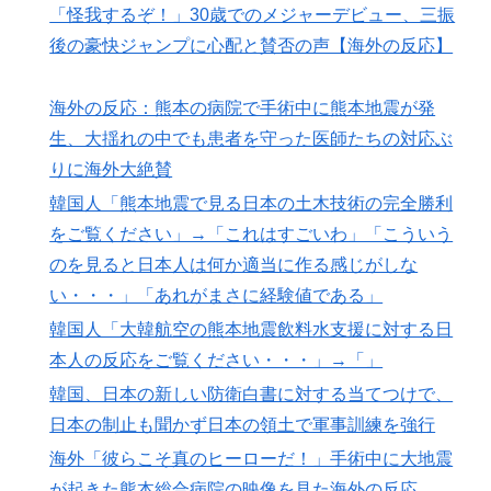
海外の反応：熊本の病院で手術中に熊本地震が発生、大
▶
「怪我するぞ！」30歳でのメジャーデビュー、三振
揺れの中でも患者を守った医師たちの対応ぶりに海外大
後の豪快ジャンプに心配と賛否の声【海外の反応】
絶賛
韓国人「日本メディアが大型台風13号が急カーブで韓国
▶
海外の反応：熊本の病院で手術中に熊本地震が発
方面に向かって来ると予報！」→「予想外の進路‥」
生、大揺れの中でも患者を守った医師たちの対応ぶ
外国人「アジア杯で優勝するんだ」日本代表、W杯ポッ
▶
りに海外大絶賛
ト1入りに現実味!?2030大会で出場枠「64」なら追い風
韓国人「熊本地震で見る日本の土木技術の完全勝利
に！アメリカ人もポット1争いに熱視線！【海外の反
をご覧ください」→「これはすごいわ」「こういう
応】
のを見ると日本人は何か適当に作る感じがしな
【衝撃】韓国人「日本の名門女子校、漫画のままかよ」
▶
い・・・」「あれがまさに経験値である」
海外「さすが日本！」日本とドイツの仕事効率の差が分
▶
韓国人「大韓航空の熊本地震飲料水支援に対する日
かる数字に海外が大騒ぎ
本人の反応をご覧ください・・・」→「」
韓国人「大韓航空の熊本地震飲料水支援に対する日本人
▶
韓国、日本の新しい防衛白書に対する当てつけで、
の反応をご覧ください・・・」→「」
日本の制止も聞かず日本の領土で軍事訓練を強行
新聞さん、壮大な縦読みを仕込んでしまうwww
▶
海外「彼らこそ真のヒーローだ！」手術中に大地震
韓国人「熊本地震で見る日本の土木技術の完全勝利をご
▶
が起きた熊本総合病院の映像を見た海外の反応