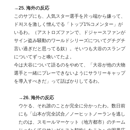
→25. 海外の反応
このサブにも、人気スター選手を片っ端から嫌って、
ド저スを激しく憎んでる「トップ1%コメンター」が
いるわ。（アストロズファンで、ドジャースファンが
サイン盗み騒動のワールドシリーズについてグチグチ
言い過ぎだと思ってる奴）。そいつも大谷のスランプ
についてずっと喚いてたよ。
今は大谷について語るのをやめて、「大谷が他の大物
選手と一緒にプレーできないようにサラリーキャップ
を導入すべきだ」って話ばかりしてるわ。
→26. 海外の反応
ウケる、それ誰のことか完全に分かったわ。数日前
にも「山本が完全試合／ノーヒットノーランを逃し
たのは、スモールマーケット（地方都市）のチーム