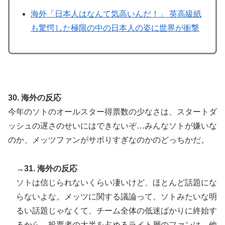
海外「日本人はなんて気高いんだ！」 英高級紙
も驚愕した極限の中の日本人の姿に世界が衝撃
30. 海外の反応
今年のソトのオールスター得票数の少なさは、スタートダ
ッシュの遅さのせいにはできないぞ…みんなソトが嫌いな
のか、メッツファンがサボりすぎなのかのどっちかだ。
→31. 海外の反応
ソトは信じられないくらい凄いけど、ほとんど話題にな
らないよな。メッツに関する議論って、ソトみたいな明
るい話題じゃなくて、チーム全体の低迷ばかりに終始す
るから。投票者の大半を占めるライト層のファンは、他