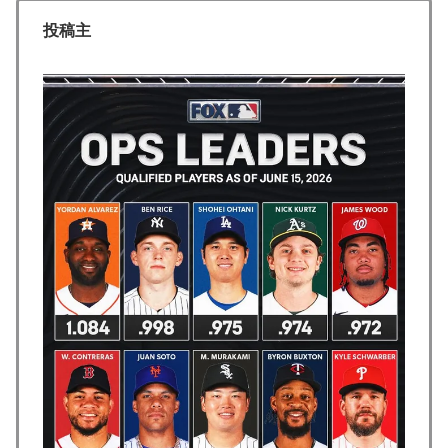
の不祥事を詳細に報道！」→「国際的スキャンダルに発
投稿主
展してしまう‥」
韓国人「過去のW杯で韓国代表がドーピング検査をすり
▶
抜けるように注射していたものがこちら…」→「恥ずか
しい…（ﾌﾞﾙﾌﾞﾙ」＝韓国の反応
ぺこぱ松蔭寺「みんな右とか左とか拘りすぎ。思想関係
▶
なく応援しようよ」
【伝説の100得点、いまだ都市伝説扱い】海外「バムの
▶
83点でようやく信じた」
軽飛行機が屋根すれすれを抜けて飛行場へ、車輪を出さ
▶
ないまま胴体着陸「これよりひどい着陸なら山ほど見て
きた」【海外の反応】
韓国人「トヨタが2027年に次世代ハイブリッドバッテ
▶
リーを導入へ！最大1000kmの航続距離や超高速充電を
目指す」
【海外の反応】アルゼンチン協会、FIFA会長に確固たる
▶