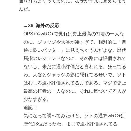
通り打ちまくってるのに、なぜか平凡に見えちまう
んだ。
→36. 海外の反応
OPS+やwRC+で見れば史上最高の打者の一人な
のに、ジャッジや大谷が凄すぎて、相対的に「普
通に良いバッター」に見えちゃうんだよな。歴代
屈指のレジェンドなのに、その割には評価されて
ないし、未だに過小評価だと言われる。狂ってる
わ。大谷とジャッジの影に隠れてるせいで、ソト
はむしろ過小評価されてるまである。マジで史上
最高の打者の一人なのに、それに気づいてる人が
少なすぎる。
追記：
気になって調べてみたけど、ソトの通算wRC+は
歴代13位だったわ。まじで過小評価されてる。