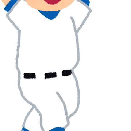
26号弾で逆転の口火に「三振率＆四球率が高い奇妙な二面
たいんですか
こちら
グ」2位はインドネシア、1位は？【タイ人の反応】
メといえば何？」
対する日本政府の懸念表明に海外ネチズンが大騒ぎ！
る』と感じる驚きの理由がこちらです‥」→「あまりの
トルコ名門が巨額の正式オファー！現地サポが騒然！