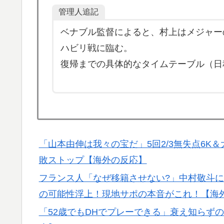
▶
管理人追記
ない外国人が続出
ベナブル監督によると、村上はメジャー
韓国人「手術中に震度6強の地震、その時の
▶
鳥肌立った」「こういう姿は韓国も見習わな
ハビリ戦に臨む。
係者も同じように行動したはずだ」【熊本地
復帰までの具体的なタイムテーブル（日
韓国人「欧州メディアがロンドン五輪銅メダ
▶
接待をした疑い」
外国人「プレミアで見たい」日本代表森保一監
▶
ています」制度上は欧州での監督就任が可能
「山本由伸は我々の宝だ」5回2/3無失点6K＆
海外「最も幸運な歴史を歩んできた国ってど
▶
敗ストップ【海外の反応】
フランス人「なぜ移籍させない?」中村敬斗に
の可能性浮上！現地サポの本音がこれ！【海
「52歳でもDHでプレーできる」衰え知らず