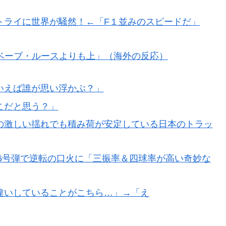
トライに世界が騒然！←「F１並みのスピードだ」
ベーブ・ルースよりも上」（海外の反応）
いえば誰が思い浮かぶ？」
こだと思う？」
の激しい揺れでも積み荷が安定している日本のトラッ
26号弾で逆転の口火に「三振率＆四球率が高い奇妙な
違いしていることがこちら…」→「え