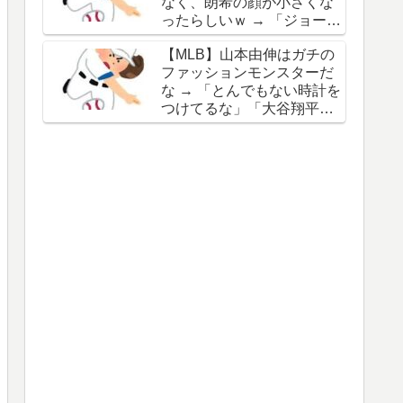
なく、朗希の顔が小さくな
谷の名前を出したのはクリ
ったらしいｗ → 「ジョーク
ック数稼ぎでしかないわ」
が出るってことは絶好調の
【MLB】山本由伸はガチの
証拠だな」「癖なのか精神
ファッションモンスターだ
的なものなのか分からない
な → 「とんでもない時計を
がいい方向に進んだのはい
つけてるな」「大谷翔平と
いことだ」
は真逆だな」