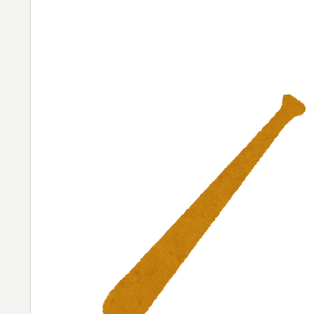
【海外の反応】村上宗隆が100マイル粉砕の
▶
性」
こんな事してくる痴女ギャルJCなんて誰が見
▶
スポーツ選手の最新CMギャラランキングが
▶
日本からの「海外送金が最も多い国ランキン
▶
外国人「初めてトラウマになった日本のアニ
▶
海外「これは日本の主張が正しい…」米国に
▶
【海外の反応】
韓国人「韓国人が『日本の地下鉄は複雑すぎ
▶
難易度の高さに冷や汗をかいた‥」
トルコ人「日本人まで獲るのか」上田綺世、
▶
【海外の反応】