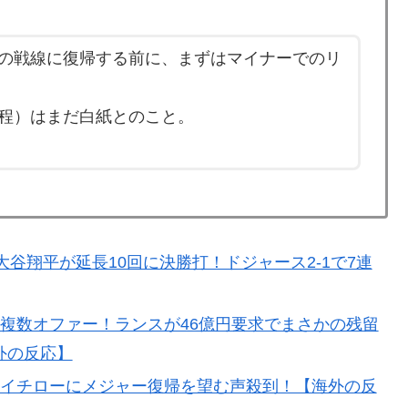
の戦線に復帰する前に、まずはマイナーでのリ
日本の医療スタッフたちの姿をご覧ください」→「マジで
いと」「あんな状況なら日本だけではなく韓国の医療関
震】
程）はまだ白紙とのこと。
ルはく奪の可能性を報道！韓国が外国人審判団に不適切
督、退任後は海外クラブの監督挑戦か!?「視野には入れ
【海外の反応】
大谷翔平が延長10回に決勝打！ドジャース2-1で7連
こだと思う？」
複数オファー！ランスが46億円要求でまさかの残留
外の反応】
のイチローにメジャー復帰を望む声殺到！【海外の反