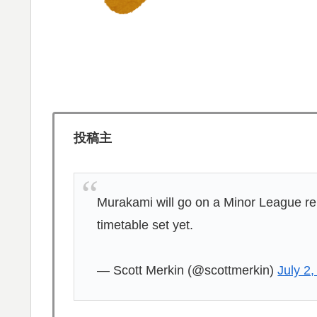
スペインやフランスで山火事が拡大し消防士
▶
【MLB】菅野智之は指標的には運がいいだけ
▶
時の投球が神がかっている」「日本にいた時
【衝撃】韓国人「日本の高校生、腕の長さが
▶
海外「騙されるな！」FIFA会長の謝罪に海
▶
投稿主
外国人「ドイツと日本、あらゆる面を比較し
▶
「オーデコロンの定期注文が月50本、1808
▶
たのか…
Murakami will go on a Minor League re
【海外の反応】52歳イチロー、マ軍主催の
▶
timetable set yet.
たんだな…」
外国人「初めてトラウマになった日本のアニ
▶
— Scott Merkin (@scottmerkin)
July 2
海外「日本の人は、アメリカの揚げ寿司につ
▶
海外「日本人は何に使ってるんだ？」 世界