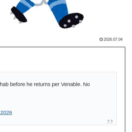
が消火活動！！
の選手だけど実際はどう思う？ → 「ランナーを背負った
からこんなスタイルだぞ」
おかしい」
2026.07.04
外大騒ぎ！（海外の反応）
たらどっちが上なの？」
年の請求書には72本」ナポレオンは1日2本を何に使ってい
hab before he returns per Venable. No
ホームラン競争で柵越えを連発「現役時代の噂は本当だっ
メといえば何？」
, 2026
いてどう思ってるの？」（海外の反応）
的ブームの日本の食品、買ってみたものの使い道が分から