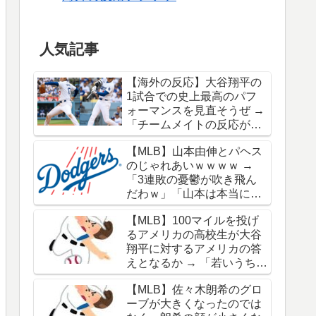
人気記事
【海外の反応】大谷翔平の
1試合での史上最高のパフ
ォーマンスを見直そうぜ →
「チームメイトの反応が凄
さを物語ってるな」「ワー
【MLB】山本由伸とパヘス
ルドシリーズで延長18回ま
のじゃれあいｗｗｗｗ →
でいった試合も凄かった」
「3連敗の憂鬱が吹き飛ん
だわｗ」「山本は本当にオ
シャレだな」
【MLB】100マイルを投げ
るアメリカの高校生が大谷
翔平に対するアメリカの答
えとなるか → 「若いうちか
ら神格化されても期待通り
【MLB】佐々木朗希のグロ
のキャリアを築けるのはほ
ーブが大きくなったのでは
んの一握りだからな」「大