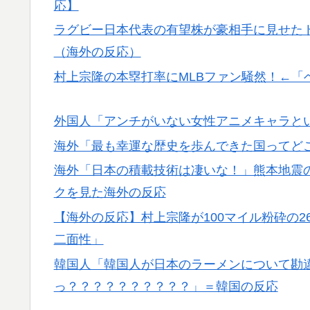
応】
ラグビー日本代表の有望株が豪相手に見せた
（海外の反応）
村上宗隆の本塁打率にMLBファン騒然！←「
外国人「アンチがいない女性アニメキャラと
海外「最も幸運な歴史を歩んできた国ってど
海外「日本の積載技術は凄いな！」熊本地震
クを見た海外の反応
【海外の反応】村上宗隆が100マイル粉砕の
二面性」
韓国人「韓国人が日本のラーメンについて勘
っ？？？？？？？？？？」＝韓国の反応