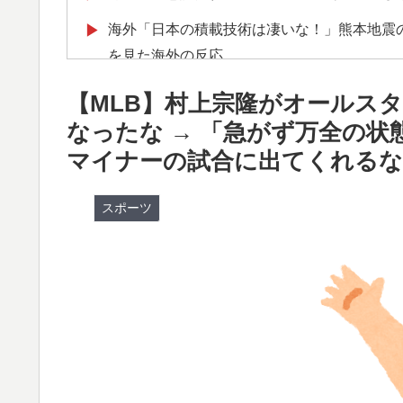
海外「日本の積載技術は凄いな！」熊本地震
▶
を見た海外の反応
韓国人「日本の村上宗隆 vs 韓国のイ・ジョ
▶
【MLB】村上宗隆がオールス
海外「日本は戦勝国なんだよ」 戦後の日本
▶
なったな → 「急がず万全の
マイナーの試合に出てくれるな
フランス人「なぜ移籍させない?」中村敬斗に
▶
能性浮上！現地サポの本音がこれ！【海外の
スポーツ
韓国人「日本の某ゲームが米国進出した当時
▶
ちら…」＝韓国の反応
海外「羨ましい！」日本ならではの夏の風物
▶
【海外の反応】8月9日は長崎に原爆が投下さ
▶
「原爆よりも焼夷弾爆撃のほうが被害が大き
トルコ人「日本人まで獲るのか」上田綺世、
▶
【海外の反応】