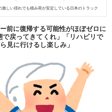
の激しい揺れでも積み荷が安定している日本のトラック
ンフ」→「」【MLB】
ター前に復帰する可能性がほぼゼロに
人の特別な生き様に各国から称賛の声
状態で戻ってきてくれ」「リハビリで
ら見に行けるし楽しみ」
複数オファー！ランスが46億円要求でまさかの残留の可
反応】
、アメリカ国内で巻き起こった熱狂的ブームの様子がこ
詩に海外がびっくり仰天
れた日だな → 「長崎の原爆投下は完全に余分だったな」
かったんだよな」
トルコ名門が巨額の正式オファー！現地サポが騒然！